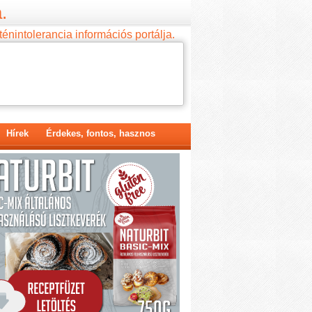
.
ténintolerancia információs portálja.
Hírek
Érdekes, fontos, hasznos