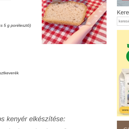
Kere
cs 5 g porélesztő)
sztkeverék
s kenyér elkészítése: