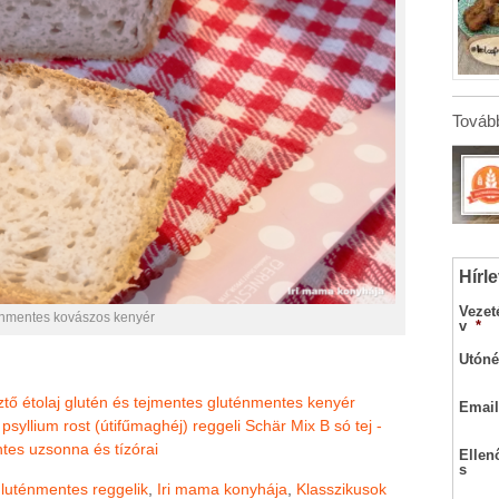
Tovább
Hírle
Vezet
énmentes kovászos kenyér
v
*
Utóné
ztő
étolaj
glutén és tejmentes
gluténmentes kenyér
Email
psyllium rost (útifűmaghéj)
reggeli
Schär Mix B
só
tej -
ntes
uzsonna és tízórai
Ellen
s
luténmentes reggelik
,
Iri mama konyhája
,
Klasszikusok