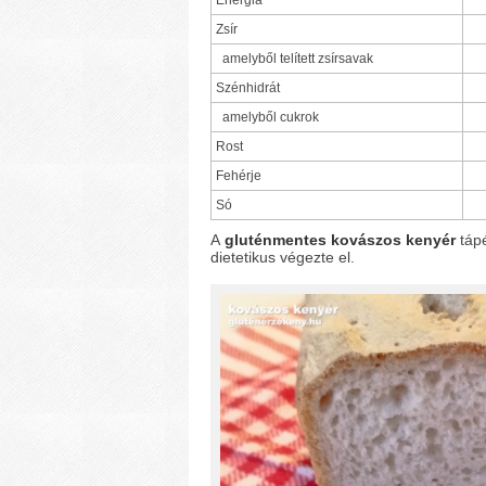
Energia
Zsír
amelyből telített zsírsavak
Szénhidrát
amelyből cukrok
Rost
Fehérje
Só
A
gluténmentes kovászos kenyér
tápé
dietetikus végezte el.