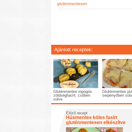
gluténmentesen
Ajánlott receptek:
Gluténmentes ropogós
Gluténmentes pi
zöldségfasírt, csőben
serpenyőben süt
sülve
Előző recept
Húsmentes köles fasírt
gluténmentesen elkészítve