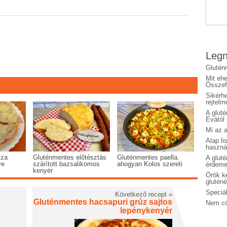
Legn
Glutén
Mit eh
Összefo
Sikérhe
rejtelm
A glut
Évától
Mi az a
Alap li
haszná
zza
Gluténmentes előtésztás
Gluténmentes paella,
A glut
ve
szárított bazsalikomos
ahogyan Kolos szereti
érdeme
kenyér
Örök ké
glutén
Speciál
Következő recept
»
Gluténmentes hacsapuri grúz sajtos
Nem cö
lepénykenyér