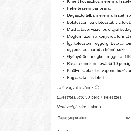
Kimért kovászhoz mérem a liszteke
Félre teszem pár órára.
Dagasztó tálba mérem a lisztet, s
Beleteszem az előtésztát, víz felét
Majd a többi vízzel és olajjal bed
Megformázom a kenyeret, formát s
Így kelesztem reggelig. Este állí
egyenletes marad a hőmérséklet.
Gyönyörűen megkelt reggelre, 180 
Rácsra emelem, további 10 percig
Kihűlve szeletekre vágom, húzózá
Fagyasztani is lehet.
Jó étvágyat kívánok
🙂
Elkészítési idő:
90 perc + kelesztés
Nehézségi szint:
haladó
Tápanyagtartalom
az