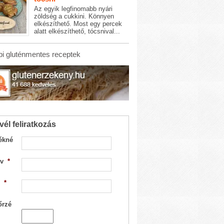
Az egyik legfinomabb nyári
zöldség a cukkini. Könnyen
elkészíthető. Most egy percek
alatt elkészíthető, tócsnival...
i gluténmentes receptek
vél feliratkozás
ékné
v
*
*
őrzé