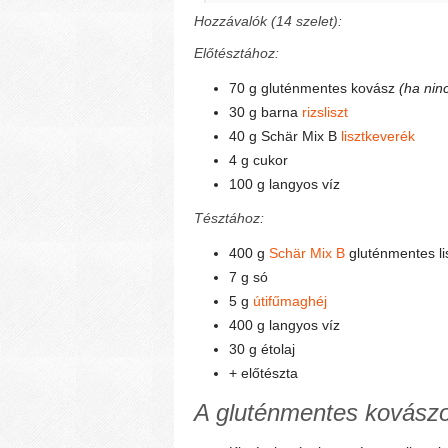
Hozzávalók (14 szelet):
Előtésztához:
70 g gluténmentes kovász
(ha nin
30 g barna
rizsliszt
40 g Schär Mix B
lisztkeverék
4 g cukor
100 g langyos víz
Tésztához:
400 g
Schär Mix B
gluténmentes li
7 g só
5 g
útifűmaghéj
400 g langyos víz
30 g étolaj
+ előtészta
A gluténmentes kovászo