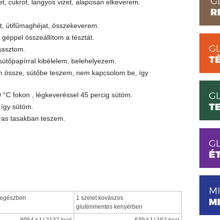
t, cukrot, langyos vizet, alaposan elkeverem.
ót, útifűmaghéjat, összekeverem.
, géppel összeállítom a tésztát.
agasztom.
ütőpapírral kibélelem, belehelyezem.
tom össze, sütőbe teszem, nem kapcsolom be, így
°C fokon , légkeveréssel 45 percig sütöm.
 így sütöm.
ras tasakban teszem.
 egészben
1 szelet kovászos
gluténmentes kenyérben