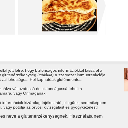
llal jött létre, hogy biztonságos információkkal lássa el a
 A gluténérzékenység
(cöliákia)
a szervezet immunreakciója
tával lehetséges. Hol kaphatóak gluténmentes
ználva változatossá és biztonságossá teheti a
számára, vagy Önmagának.
ó információk kizárólag tájékoztató jellegűek, semmiképpen
vagy pótolja az orvosi kivizsgálást és gyógykezelést!
gies neve a gluténérzékenységnek. Használata nem