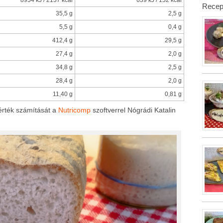
8954 kJ / 2137 kcal
639 kJ / 152 kcal
Recep
35,5 g
2,5 g
5,5 g
0,4 g
412,4 g
29,5 g
27,4 g
2,0 g
34,8 g
2,5 g
28,4 g
2,0 g
11,40 g
0,81 g
rték számítását a
Nutricomp
szoftverrel Nógrádi Katalin