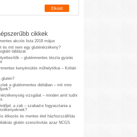
épszerűbb cikkek
mentes akciós lista 2018 május
et és mit nem egy gluténérzékeny?
glaló táblázat.
lyettesítők – gluténmentes tészta gyúrás
ei
énmentes kenyérsütés műhelytitkai – Kohári
 glutén?
sztek a gluténmentes diétában – mit mire
ljunk?
énérzékenység vizsgálat – minden amit tudni
s.
rdőjel, a zab – szabad-e fogyasztania a
érzékenyeknek?
is étkezés és mentes étel házhozszállítás
liákiás glutén szenzitivitás azaz NCGS