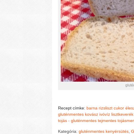
glut
Recept címke:
barna rizsliszt
cukor
éles
gluténmentes kovász
ivóvíz
lisztkeverék
tojás - gluténmentes
tejmentes
tojásme
Kategória:
gluténmentes kenyérsütés
,
G