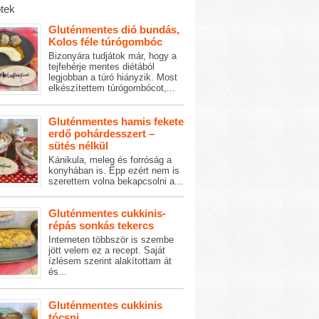
tek
Gluténmentes dió bundás,
Kolos féle túrógombóc
Bizonyára tudjátok már, hogy a
tejfehérje mentes diétából
legjobban a túró hiányzik. Most
elkészítettem túrógombócot,...
Gluténmentes hamis fekete
erdő pohárdesszert –
sütés nélkül
Kánikula, meleg és forróság a
konyhában is. Épp ezért nem is
szerettem volna bekapcsolni a...
Gluténmentes cukkinis-
répás sonkás tekercs
Interneten többször is szembe
jött velem ez a recept. Saját
ízlésem szerint alakítottam át
és...
Gluténmentes cukkinis
tócsni