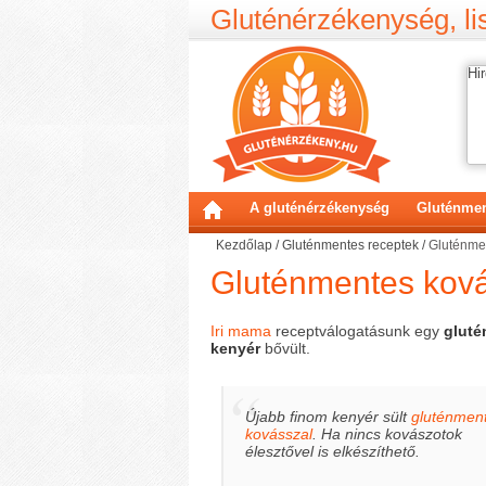
Gluténérzékenység, lis
Hir
A gluténérzékenység
Gluténmen
Kezdőlap
/
Gluténmentes receptek
/
Gluténme
Gluténmentes kov
Iri mama
receptválogatásunk egy
gluté
kenyér
bővült.
Újabb finom kenyér sült
gluténmen
kovásszal
. Ha nincs kovászotok
élesztővel is elkészíthető.