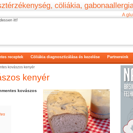
ztérzékenység, cöliákia, gabonaallergia
A glu
dessen itt!
tes receptek
Cöliákia diagnosztizálása és kezelése
Partnereink
ntes kovászos kenyér
ászos kenyér
nmentes kovászos
tes