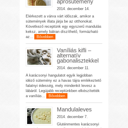
aprósütemény
2014. december 14.
Elérkezett a várva várt időszak, amikor a
sütemények illata járja be az otthonokat.
Következő receptünk egy egyszerű mandulás
keksz, amely bátran díszíthető, formázható
az...
Bővebben
Vaníliás kifli –
alternatív
gabonalisztekkel
2014. december 11.
A karácsonyi hangulatot egyik legjobban
idéző sütemény ez a havas tájra emlékeztető
falatnyi édesség, mely mindenkit levesz a
lábáról. Legújabb receptünkben elkészítették
a vaníliás...
Bővebben
Mandulaleves
2014. december 7.
Gluténmentes karácsonyi