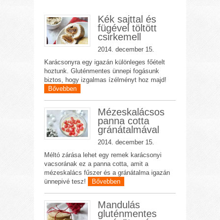
Kék sajttal és
fügével töltött
csirkemell
2014. december 15.
Karácsonyra egy igazán különleges főételt
hoztunk. Gluténmentes ünnepi fogásunk
biztos, hogy izgalmas ízélményt hoz majd!
Bővebben
Mézeskalácsos
panna cotta
gránátalmával
2014. december 15.
Méltó zárása lehet egy remek karácsonyi
vacsorának ez a panna cotta, amit a
mézeskalács fűszer és a gránátalma igazán
ünnepivé tesz!
Bővebben
Mandulás
gluténmentes