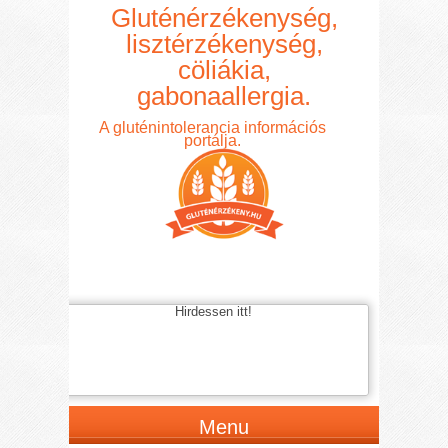
Gluténérzékenység,
lisztérzékenység,
cöliákia,
gabonaallergia.
A gluténintolerancia információs
portálja.
Hirdessen itt!
Menu