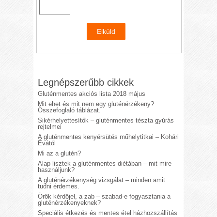
Legnépszerűbb cikkek
Gluténmentes akciós lista 2018 május
Mit ehet és mit nem egy gluténérzékeny?
Összefoglaló táblázat.
Sikérhelyettesítők – gluténmentes tészta gyúrás
rejtelmei
A gluténmentes kenyérsütés műhelytitkai – Kohári
Évától
Mi az a glutén?
Alap lisztek a gluténmentes diétában – mit mire
használjunk?
A gluténérzékenység vizsgálat – minden amit
tudni érdemes.
Örök kérdőjel, a zab – szabad-e fogyasztania a
gluténérzékenyeknek?
Speciális étkezés és mentes étel házhozszállítás