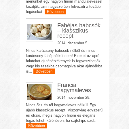
menünket egy nagyon finom mandulalevessel
kezdjük, ami nagyszerűen felvezeti a további
fogásokat.
Bővebben
Fahéjas habcsók
– klasszikus
recept
2014. december 5.
Nincs karácsony habcsók nélkül és nincs
karácsony fahéj nélkül sem! Ezeket az apró
falatokat gluténérzékenyek is fogyaszthatják,
vagy kis tasakba csomagolva akár ajándékba
is...
Bővebben
Francia
hagymaleves
2014. november 29.
Nincs ősz és tél hagymaleves nélkül! Egy
újabb klasszikus recept. Viszonylag egyszerű
és olcsó, mégis nagyon finom és elegáns
fogás lehet, különösen, ha sajtchips-szel...
Bővebben