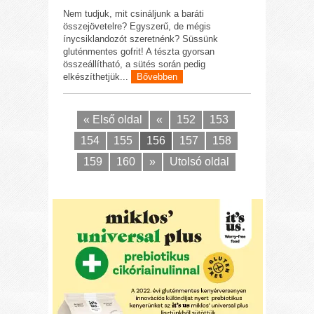
Nem tudjuk, mit csináljunk a baráti
összejövetelre? Egyszerű, de mégis
ínycsiklandozót szeretnénk? Süssünk
gluténmentes gofrit! A tészta gyorsan
összeállítható, a sütés során pedig
elkészíthetjük...
Bővebben
« Első oldal
«
152
153
154
155
156
157
158
159
160
»
Utolsó oldal