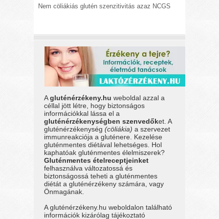
Nem cöliákiás glutén szenzitivitás azaz NCGS
A
gluténérzékeny.hu
weboldal azzal a
céllal jött létre, hogy biztonságos
információkkal lássa el a
gluténérzékenységben szenvedők
et. A
gluténérzékenység
(cöliákia)
a szervezet
immunreakciója a gluténere. Kezelése
gluténmentes diétával lehetséges. Hol
kaphatóak gluténmentes élelmiszerek?
Gluténmentes ételreceptjeinket
felhasználva változatossá és
biztonságossá teheti a gluténmentes
diétát a gluténérzékeny számára, vagy
Önmagának.
A gluténérzékeny.hu weboldalon található
információk kizárólag tájékoztató