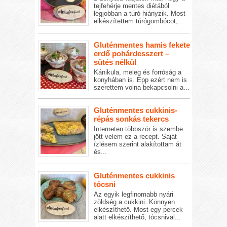
tejfehérje mentes diétából
legjobban a túró hiányzik. Most
elkészítettem túrógombócot,...
Gluténmentes hamis fekete
erdő pohárdesszert –
sütés nélkül
Kánikula, meleg és forróság a
konyhában is. Épp ezért nem is
szerettem volna bekapcsolni a...
Gluténmentes cukkinis-
répás sonkás tekercs
Interneten többször is szembe
jött velem ez a recept. Saját
ízlésem szerint alakítottam át
és...
Gluténmentes cukkinis
tócsni
Az egyik legfinomabb nyári
zöldség a cukkini. Könnyen
elkészíthető. Most egy percek
alatt elkészíthető, tócsnival...