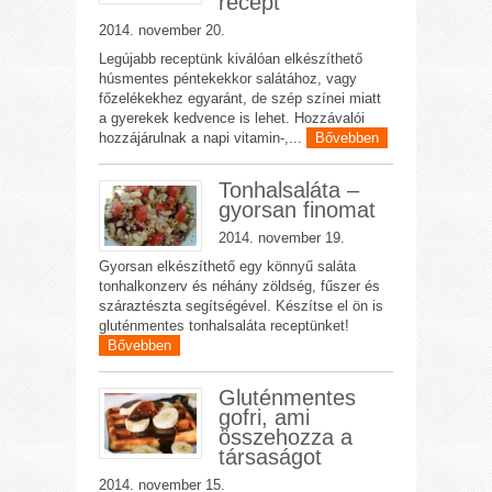
recept
2014. november 20.
Legújabb receptünk kiválóan elkészíthető
húsmentes péntekekkor salátához, vagy
főzelékekhez egyaránt, de szép színei miatt
a gyerekek kedvence is lehet. Hozzávalói
hozzájárulnak a napi vitamin-,...
Bővebben
Tonhalsaláta –
gyorsan finomat
2014. november 19.
Gyorsan elkészíthető egy könnyű saláta
tonhalkonzerv és néhány zöldség, fűszer és
száraztészta segítségével. Készítse el ön is
gluténmentes tonhalsaláta receptünket!
Bővebben
Gluténmentes
gofri, ami
összehozza a
társaságot
2014. november 15.