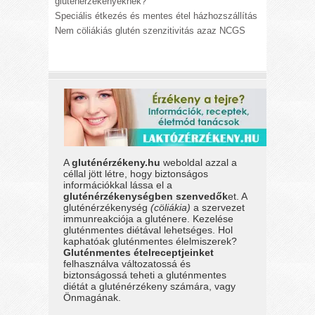
gluténérzékenyeknek?
Speciális étkezés és mentes étel házhozszállítás
Nem cöliákiás glutén szenzitivitás azaz NCGS
A
gluténérzékeny.hu
weboldal azzal a
céllal jött létre, hogy biztonságos
információkkal lássa el a
gluténérzékenységben szenvedők
et. A
gluténérzékenység
(cöliákia)
a szervezet
immunreakciója a gluténere. Kezelése
gluténmentes diétával lehetséges. Hol
kaphatóak gluténmentes élelmiszerek?
Gluténmentes ételreceptjeinket
felhasználva változatossá és
biztonságossá teheti a gluténmentes
diétát a gluténérzékeny számára, vagy
Önmagának.