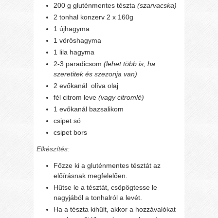
200 g gluténmentes tészta
(szarvacska)
2 tonhal konzerv 2 x 160g
1 újhagyma
1 vöröshagyma
1 lila hagyma
2-3 paradicsom
(lehet több is, ha
szeretitek és szezonja van)
2 evőkanál olíva olaj
fél citrom leve
(vagy citromlé)
1 evőkanál bazsalikom
csipet só
csipet bors
Elkészítés:
Főzze ki a gluténmentes tésztát az
előírásnak megfelelően.
Hűtse le a tésztát, csöpögtesse le
nagyjából a tonhalról a levét.
Ha a tészta kihűlt, akkor a hozzávalókat