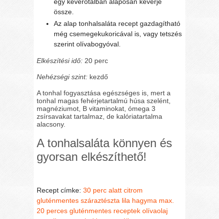
egy keverőtálban alaposan keverje
össze.
Az alap tonhalsaláta recept gazdagítható
még csemegekukoricával is, vagy tetszés
szerint olívabogyóval.
Elkészítési idő:
20 perc
Nehézségi szint:
kezdő
A tonhal fogyasztása egészséges is, mert a
tonhal magas fehérjetartalmú húsa szelént,
magnéziumot, B vitaminokat, ómega 3
zsírsavakat tartalmaz, de kalóriatartalma
alacsony.
A tonhalsaláta könnyen és
gyorsan elkészíthető!
Recept címke:
30 perc alatt
citrom
gluténmentes száraztészta
lila hagyma
max.
20 perces gluténmentes receptek
olívaolaj