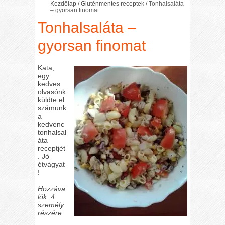
Kezdőlap
/
Gluténmentes receptek
/
Tonhalsaláta
– gyorsan finomat
Tonhalsaláta –
gyorsan finomat
Kata,
egy
kedves
olvasónk
küldte el
számunk
a
kedvenc
tonhalsal
áta
receptjét
. Jó
étvágyat
!
Hozzáva
lók: 4
személy
részére