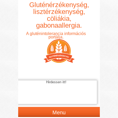
Gluténérzékenység,
lisztérzékenység,
cöliákia,
gabonaallergia.
A gluténintolerancia információs
portálja.
Hirdessen itt!
Menu