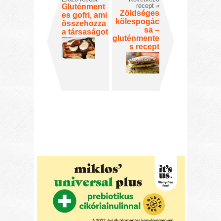
recept
»
Gluténment
Zöldséges
es gofri, ami
kölespogác
összehozza
sa –
a társaságot
gluténmente
s recept