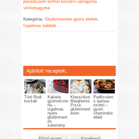
paradicsom
tonhal konzerv
újhagyma
vöröshagyma
Kategória:
Gluténmentes gyors ételek
,
Izgalmas saláták
Ajánlott receptek:
Túró Rudi
Kakaós
Klasszikus
Padlizsáno
kockák
gyümölcsto
Margherita
s quinoa-
rta –
Pizza
rizottó –
izgalmas
gluténment
gyors
nyers
esen
vitamindús
gluténment
ebéd
es
sütemény
Előző recept
Következő