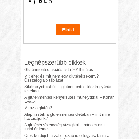
Legnépszerűbb cikkek
Gluténmentes akciós lista 2018 május
Mit ehet és mit nem egy gluténérzékeny?
Összefoglaló táblázat.
Sikérhelyettesítők – gluténmentes tészta gyúrás
rejtelmei
A gluténmentes kenyérsütés műhelytitkai – Kohári
Évától
Mi az a glutén?
Alap lisztek a gluténmentes diétában – mit mire
használjunk?
A gluténérzékenység vizsgálat – minden amit
tudni érdemes.
Örök kérdőjel, a zab – szabad-e fogyasztania a