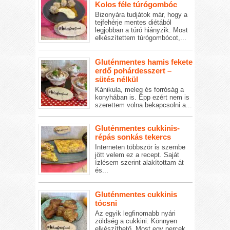
Kolos féle túrógombóc
Bizonyára tudjátok már, hogy a
tejfehérje mentes diétából
legjobban a túró hiányzik. Most
elkészítettem túrógombócot,...
Gluténmentes hamis fekete
erdő pohárdesszert –
sütés nélkül
Kánikula, meleg és forróság a
konyhában is. Épp ezért nem is
szerettem volna bekapcsolni a...
Gluténmentes cukkinis-
répás sonkás tekercs
Interneten többször is szembe
jött velem ez a recept. Saját
ízlésem szerint alakítottam át
és...
Gluténmentes cukkinis
tócsni
Az egyik legfinomabb nyári
zöldség a cukkini. Könnyen
elkészíthető. Most egy percek