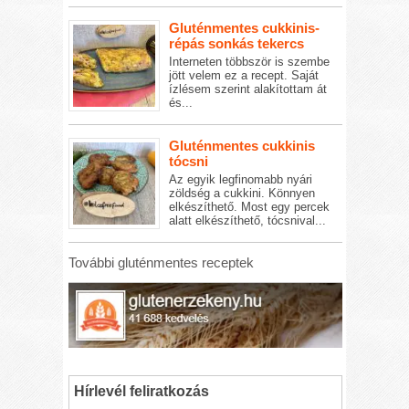
Gluténmentes cukkinis-
répás sonkás tekercs
Interneten többször is szembe
jött velem ez a recept. Saját
ízlésem szerint alakítottam át
és...
Gluténmentes cukkinis
tócsni
Az egyik legfinomabb nyári
zöldség a cukkini. Könnyen
elkészíthető. Most egy percek
alatt elkészíthető, tócsnival...
További gluténmentes receptek
Hírlevél feliratkozás