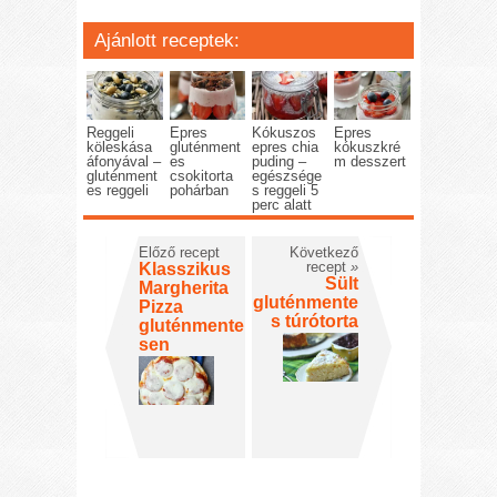
Ajánlott receptek:
Reggeli
Epres
Kókuszos
Epres
köleskása
gluténment
epres chia
kókuszkré
áfonyával –
es
puding –
m desszert
gluténment
csokitorta
egészsége
es reggeli
pohárban
s reggeli 5
perc alatt
Előző recept
Következő
recept
»
Klasszikus
Sült
Margherita
gluténmente
Pizza
s túrótorta
gluténmente
sen