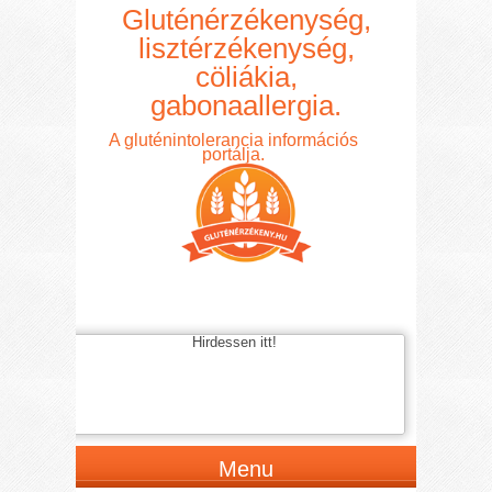
Gluténérzékenység,
lisztérzékenység,
cöliákia,
gabonaallergia.
A gluténintolerancia információs
portálja.
Hirdessen itt!
Menu