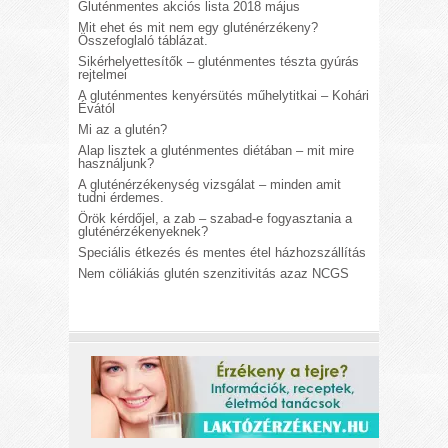
Gluténmentes akciós lista 2018 május
Mit ehet és mit nem egy gluténérzékeny?
Összefoglaló táblázat.
Sikérhelyettesítők – gluténmentes tészta gyúrás
rejtelmei
A gluténmentes kenyérsütés műhelytitkai – Kohári
Évától
Mi az a glutén?
Alap lisztek a gluténmentes diétában – mit mire
használjunk?
A gluténérzékenység vizsgálat – minden amit
tudni érdemes.
Örök kérdőjel, a zab – szabad-e fogyasztania a
gluténérzékenyeknek?
Speciális étkezés és mentes étel házhozszállítás
Nem cöliákiás glutén szenzitivitás azaz NCGS