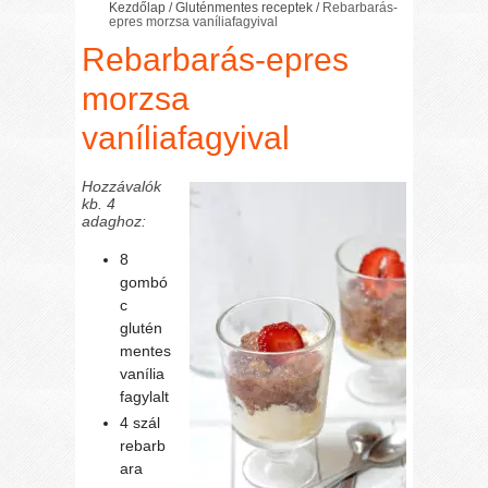
Kezdőlap
/
Gluténmentes receptek
/
Rebarbarás-
epres morzsa vaníliafagyival
Rebarbarás-epres
morzsa
vaníliafagyival
Hozzávalók
kb. 4
adaghoz:
8
gombó
c
glutén
mentes
vanília
fagylalt
4 szál
rebarb
ara