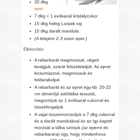
20 dkg
eper
7 dkg + 1 evőkanál kristálycukor
15 dkg hideg Lurpak vaj
15 dkg darált mandula
(A tetejére 2-3 szem eper.)
Elkészítés:
A rebarbarát megmossuk, végeit
levágjuk, szárát felszeleteljük. Az epret
kicsumázzuk, megmossuk és
feldaraboljuk.
A rebarbarát és az epret egy kb. 20-22
cm átmérőjű sütőtálba tesszük,
megszórjuk az 1 evőkanál cukorral és
összeforgatjuk.
A vajat összemorzsoljuk a 7 dkg cukorral
és a darált mandulával és az így kapott
morzsát a tálba szórjuk
(az eperre és
rebarbarára)
úgy, hogy mindenhova