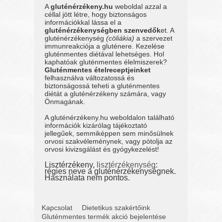
A
gluténérzékeny.hu
weboldal azzal a
céllal jött létre, hogy biztonságos
információkkal lássa el a
gluténérzékenységben szenvedők
et. A
gluténérzékenység
(cöliákia)
a szervezet
immunreakciója a gluténere. Kezelése
gluténmentes diétával lehetséges. Hol
kaphatóak gluténmentes élelmiszerek?
Gluténmentes ételreceptjeinket
felhasználva változatossá és
biztonságossá teheti a gluténmentes
diétát a gluténérzékeny számára, vagy
Önmagának.
A gluténérzékeny.hu weboldalon található
információk kizárólag tájékoztató
jellegűek, semmiképpen sem minősülnek
orvosi szakvéleménynek, vagy pótolja az
orvosi kivizsgálást és gyógykezelést!
Lisztérzékeny,
lisztérzékenység
:
régies neve a gluténérzékenységnek.
Használata nem pontos.
Kapcsolat
Dietetikus szakértőink
Gluténmentes termék akció bejelentése