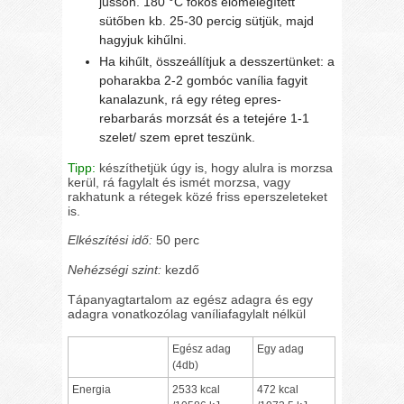
jusson. 180 °C fokos előmelegített
sütőben kb. 25-30 percig sütjük, majd
hagyjuk kihűlni.
Ha kihűlt, összeállítjuk a desszertünket: a
poharakba 2-2 gombóc vanília fagyit
kanalazunk, rá egy réteg epres-
rebarbarás morzsát és a tetejére 1-1
szelet/ szem epret teszünk.
Tipp:
készíthetjük úgy is, hogy alulra is morzsa
kerül, rá fagylalt és ismét morzsa, vagy
rakhatunk a rétegek közé friss eperszeleteket
is.
Elkészítési idő:
50 perc
Nehézségi szint:
kezdő
Tápanyagtartalom az egész adagra és egy
adagra vonatkozólag vaníliafagylalt nélkül
Egész adag
Egy adag
(4db)
Energia
2533 kcal
472 kcal