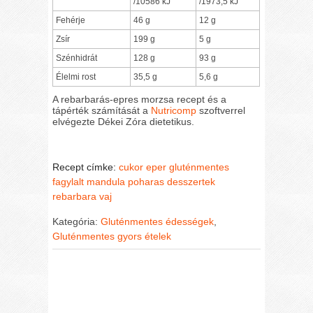
/10586 kJ
/1973,5 kJ
Fehérje
46 g
12 g
Zsír
199 g
5 g
Szénhidrát
128 g
93 g
Élelmi rost
35,5 g
5,6 g
A rebarbarás-epres morzsa recept és a
tápérték számítását a
Nutricomp
szoftverrel
elvégezte Dékei Zóra dietetikus.
Recept címke:
cukor
eper
gluténmentes
fagylalt
mandula
poharas desszertek
rebarbara
vaj
Kategória:
Gluténmentes édességek
,
Gluténmentes gyors ételek