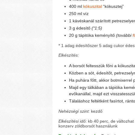
400 ml
kókuszital
“kókusztej”
250 ml víz
1 kávéskanál szárított petrezsely
3 g édesítő
(*1:5)
20 g tápitóka keményítő
(további
f
* 1 adag édesítőszer 5 adag cukor édes
Elkészítés:
A borsót feltesszük főni a kókuszital
Közben a sót, édesítőt, petrezsely
Ha puhára főtt, akkor botmixerrel
Majd egy tálkában a tápióka kemény
evőkanállal, majd ezt visszatesszük
Tálaláshoz feltétként fasírtot, ránt
Nehézségi szint:
kezdő
Elkészítési idő:
kb 40 perc, de változhat
konzerv zöldborsót használunk