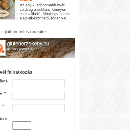
Az egyik legfinomabb nyári
zöldség a cukkini. Könnyen
elkészíthető. Most egy percek
alatt elkészíthető, tócsnival...
i gluténmentes receptek
vél feliratkozás
ékné
v
*
*
őrzé