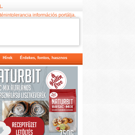
.
ténintolerancia információs portálja.
Hírek
Érdekes, fontos, hasznos