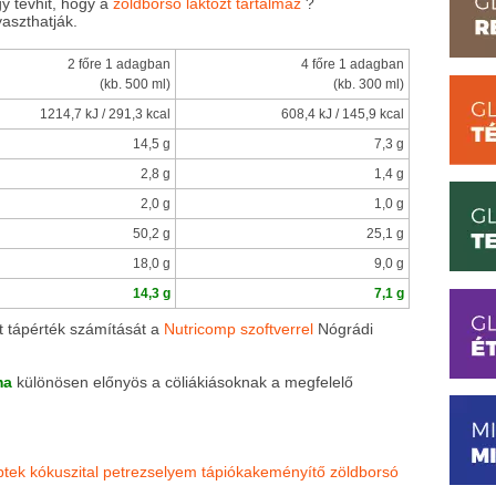
y tévhit, hogy a
zöldborsó laktózt tartalmaz
?
aszthatják.
2 főre 1 adagban
4 főre 1 adagban
(kb. 500 ml)
(kb. 300 ml)
1214,7 kJ / 291,3 kcal
608,4 kJ / 145,9 kcal
14,5 g
7,3 g
2,8 g
1,4 g
2,0 g
1,0 g
50,2 g
25,1 g
18,0 g
9,0 g
14,3 g
7,1 g
t tápérték számítását a
Nutricomp szoftverrel
Nógrádi
ma
különösen előnyös a cöliákiásoknak a megfelelő
ptek
kókuszital
petrezselyem
tápiókakeményítő
zöldborsó