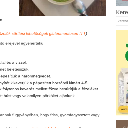
Kere
em
őzelék sűrítési lehetőségek gluténmentesen ITT
)
ítő erejével egyenértékű
lal és a vízzel.
met beletesszük.
 pépesítjük a háromnegyedét.
ítőt kikeverjük a pépesített borsóból kimért 4-5
 folytonos keverés mellett főzve besűrítjük a főzeléket
ott húst vagy valamilyen pörköltet ajánlunk.
 annak függvényében, hogy friss, gyorsfagyasztott vagy