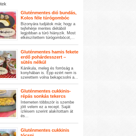
tek
Gluténmentes dió bundás,
Kolos féle túrógombóc
Bizonyára tudjátok már, hogy a
tejfehérje mentes diétából
legjobban a túró hiányzik. Most
elkészítettem túrógombócot,...
Gluténmentes hamis fekete
erdő pohárdesszert –
sütés nélkül
Kánikula, meleg és forróság a
konyhában is. Épp ezért nem is
szerettem volna bekapcsolni a...
Gluténmentes cukkinis-
répás sonkás tekercs
Interneten többször is szembe
jött velem ez a recept. Saját
ízlésem szerint alakítottam át
és...
Gluténmentes cukkinis
tócsni