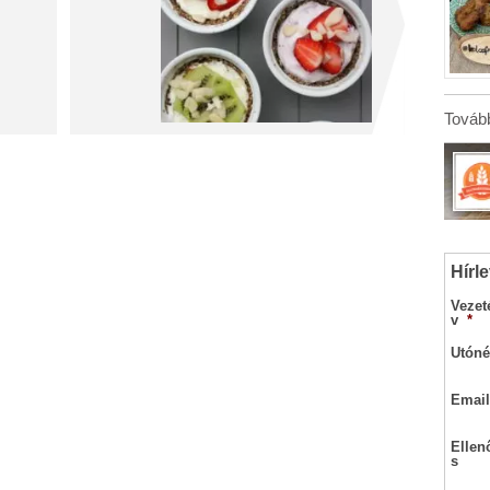
Tovább
Hírle
Vezet
v
*
Utóné
Email
Ellen
s