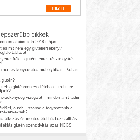
épszerűbb cikkek
mentes akciós lista 2018 május
et és mit nem egy gluténérzékeny?
glaló táblázat.
lyettesítők – gluténmentes tészta gyúrás
ei
énmentes kenyérsütés műhelytitkai – Kohári
 glutén?
sztek a gluténmentes diétában – mit mire
ljunk?
énérzékenység vizsgálat – minden amit tudni
s.
rdőjel, a zab – szabad-e fogyasztania a
érzékenyeknek?
is étkezés és mentes étel házhozszállítás
liákiás glutén szenzitivitás azaz NCGS