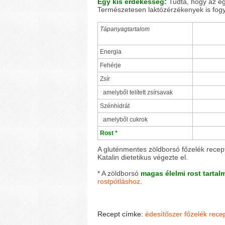
Egy kis érdekesség:
Tudta, hogy az eg
Természetesen laktózérzékenyek is fogy
Tápanyagtartalom
Energia
Fehérje
Zsír
amelyből telített zsírsavak
Szénhidrát
amelyből cukrok
Rost *
A gluténmentes zöldborsó főzelék recep
Katalin dietetikus végezte el.
* A zöldborsó
magas élelmi rost tartal
rostpótláshoz
.
Recept címke:
édesítőszer
főzelék rece