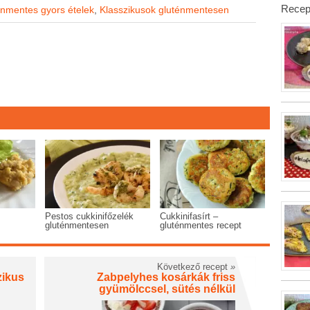
Recep
nmentes gyors ételek
,
Klasszikusok gluténmentesen
Pestos cukkinifőzelék
Cukkinifasírt –
gluténmentesen
gluténmentes recept
Következő recept
»
zikus
Zabpelyhes kosárkák friss
gyümölccsel, sütés nélkül