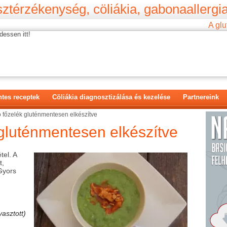
ztérzékenység, cöliákia, gabonaallergia
A glu
dessen itt!
tes receptek
Cöliákia diagnosztizálása és kezelése
Partnereink
 főzelék gluténmentesen elkészítve
gluténmentesen elkészítve
tel. A
t,
 Gyors
yasztott)