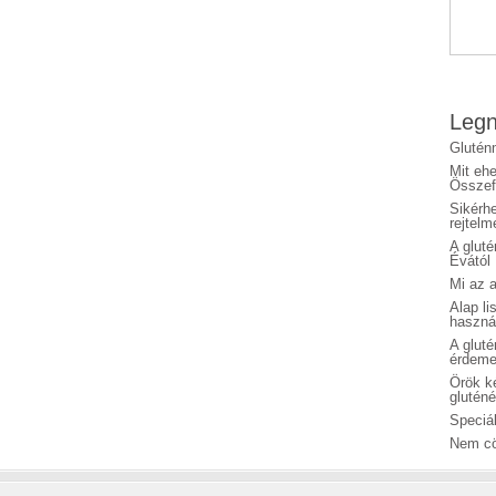
Legn
Glutén
Mit eh
Összefo
Sikérhe
rejtelm
A glut
Évától
Mi az a
Alap li
haszná
A glut
érdeme
Örök ké
glutén
Speciál
Nem cö