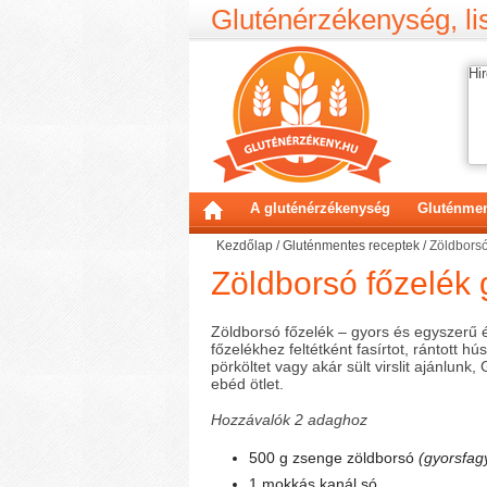
Gluténérzékenység, lis
Hir
A gluténérzékenység
Gluténmen
Kezdőlap
/
Gluténmentes receptek
/
Zöldborsó
Zöldborsó főzelék 
Zöldborsó főzelék – gyors és egyszerű é
főzelékhez feltétként fasírtot, rántott hús
pörköltet vagy akár sült virslit ajánlunk,
ebéd ötlet.
Hozzávalók 2 adaghoz
500 g zsenge zöldborsó
(gyorsfag
1 mokkás kanál só