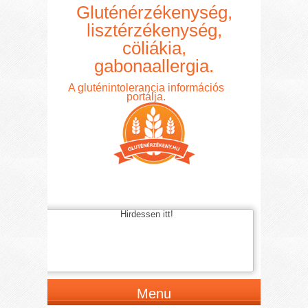
Gluténérzékenység,
lisztérzékenység,
cöliákia,
gabonaallergia.
A gluténintolerancia információs
portálja.
Hirdessen itt!
Menu