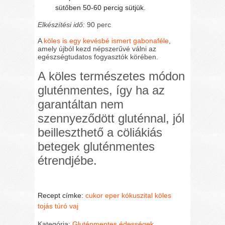
sütőben 50-60 percig sütjük.
Elkészítési idő:
90 perc
A
köles is egy kevésbé ismert gabonaféle
,
amely újból kezd népszerűvé válni az
egészségtudatos fogyasztók körében.
A köles természetes módon
gluténmentes, így ha az
garantáltan nem
szennyeződött gluténnal, jól
beilleszthető a cöliákiás
betegek gluténmentes
étrendjébe.
Recept címke:
cukor
eper
kókuszital
köles
tojás
túró
vaj
Kategória:
Gluténmentes édességek
,