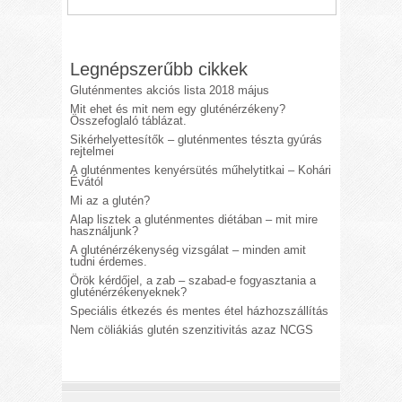
Legnépszerűbb cikkek
Gluténmentes akciós lista 2018 május
Mit ehet és mit nem egy gluténérzékeny?
Összefoglaló táblázat.
Sikérhelyettesítők – gluténmentes tészta gyúrás
rejtelmei
A gluténmentes kenyérsütés műhelytitkai – Kohári
Évától
Mi az a glutén?
Alap lisztek a gluténmentes diétában – mit mire
használjunk?
A gluténérzékenység vizsgálat – minden amit
tudni érdemes.
Örök kérdőjel, a zab – szabad-e fogyasztania a
gluténérzékenyeknek?
Speciális étkezés és mentes étel házhozszállítás
Nem cöliákiás glutén szenzitivitás azaz NCGS