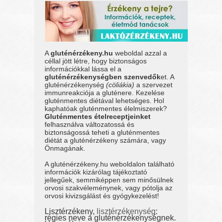
A
gluténérzékeny.hu
weboldal azzal a
céllal jött létre, hogy biztonságos
információkkal lássa el a
gluténérzékenységben szenvedők
et. A
gluténérzékenység
(cöliákia)
a szervezet
immunreakciója a gluténere. Kezelése
gluténmentes diétával lehetséges. Hol
kaphatóak gluténmentes élelmiszerek?
Gluténmentes ételreceptjeinket
felhasználva változatossá és
biztonságossá teheti a gluténmentes
diétát a gluténérzékeny számára, vagy
Önmagának.
A gluténérzékeny.hu weboldalon található
információk kizárólag tájékoztató
jellegűek, semmiképpen sem minősülnek
orvosi szakvéleménynek, vagy pótolja az
orvosi kivizsgálást és gyógykezelést!
Lisztérzékeny,
lisztérzékenység
:
régies neve a gluténérzékenységnek.