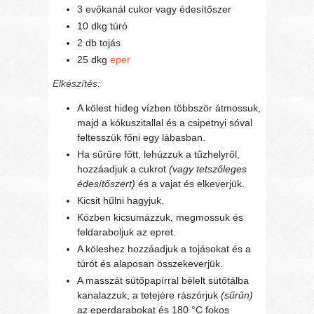
3 evőkanál cukor vagy édesítőszer
10 dkg túró
2 db tojás
25 dkg
eper
Elkészítés:
A kölest hideg vízben többször átmossuk,
majd a kókuszitallal és a csipetnyi sóval
feltesszük főni egy lábasban.
Ha sűrűre főtt, lehúzzuk a tűzhelyről,
hozzáadjuk a cukrot
(vagy tetszőleges
édesítőszert)
és a vajat és elkeverjük.
Kicsit hűlni hagyjuk.
Közben kicsumázzuk, megmossuk és
feldaraboljuk az epret.
A köleshez hozzáadjuk a tojásokat és a
túrót és alaposan összekeverjük.
A masszát sütőpapírral bélelt sütőtálba
kanalazzuk, a tetejére rászórjuk
(sűrűn)
az eperdarabokat és 180 °C fokos