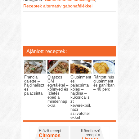
Receptek alternatív gabonafélékkel
Ajánlott receptek:
Francia
Olaszos
Gluténment
Rántott hús
galette –
GM
es
gluténment
hajdinaliszt
egytálétel –
palacsinta
es panírban
es
könnyed és
köles –
– 40 perc
palacsinta
ízletes
hajdina –
ebéd a
kukoricalis
mindennap
zt
okra
keverékből,
házi
szilvatöltel
ékkel
Előző recept
Következő
recept
»
Citromos