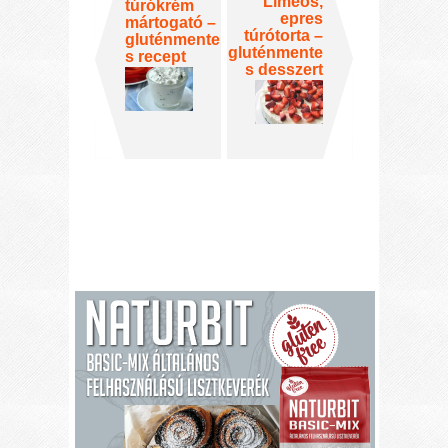
Limeos,
túrókrém
epres
mártogató –
túrótorta –
gluténmente
gluténmente
s recept
s desszert