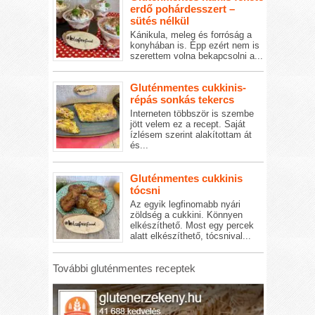
erdő pohárdesszert –
sütés nélkül
Kánikula, meleg és forróság a
konyhában is. Épp ezért nem is
szerettem volna bekapcsolni a...
Gluténmentes cukkinis-
répás sonkás tekercs
Interneten többször is szembe
jött velem ez a recept. Saját
ízlésem szerint alakítottam át
és...
Gluténmentes cukkinis
tócsni
Az egyik legfinomabb nyári
zöldség a cukkini. Könnyen
elkészíthető. Most egy percek
alatt elkészíthető, tócsnival...
További gluténmentes receptek