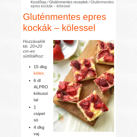
Kezdőlap
/
Gluténmentes receptek
/
Gluténmentes
epres kockák – kölessel
Gluténmentes epres
kockák – kölessel
Hozzávalók
kb. 20×20
cm-es
sütőtálhoz:
15 dkg
köles
6 dl
ALPRO
kókuszi
tal
1
csipet
só
4 dkg
vaj