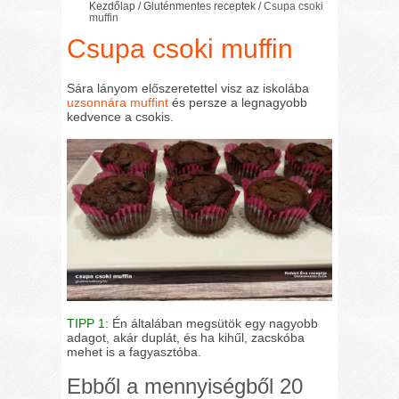
Kezdőlap
/
Gluténmentes receptek
/
Csupa csoki
muffin
Csupa csoki muffin
Sára lányom előszeretettel visz az iskolába
uzsonnára
muffint
és persze a legnagyobb
kedvence a csokis.
TIPP 1
: Én általában megsütök egy nagyobb
adagot, akár duplát, és ha kihűl, zacskóba
mehet is a fagyasztóba.
Ebből a mennyiségből 20