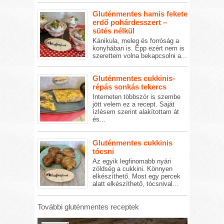
Gluténmentes hamis fekete
erdő pohárdesszert –
sütés nélkül
Kánikula, meleg és forróság a
konyhában is. Épp ezért nem is
szerettem volna bekapcsolni a...
Gluténmentes cukkinis-
répás sonkás tekercs
Interneten többször is szembe
jött velem ez a recept. Saját
ízlésem szerint alakítottam át
és...
Gluténmentes cukkinis
tócsni
Az egyik legfinomabb nyári
zöldség a cukkini. Könnyen
elkészíthető. Most egy percek
alatt elkészíthető, tócsnival...
További gluténmentes receptek