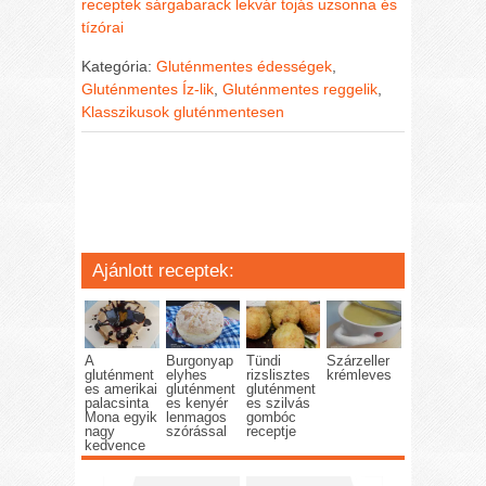
receptek
sárgabarack lekvár
tojás
uzsonna és
tízórai
Kategória:
Gluténmentes édességek
,
Gluténmentes Íz-lik
,
Gluténmentes reggelik
,
Klasszikusok gluténmentesen
Ajánlott receptek:
A
Burgonyap
Tündi
Szárzeller
gluténment
elyhes
rizslisztes
krémleves
es amerikai
gluténment
gluténment
palacsinta
es kenyér
es szilvás
Mona egyik
lenmagos
gombóc
nagy
szórással
receptje
kedvence