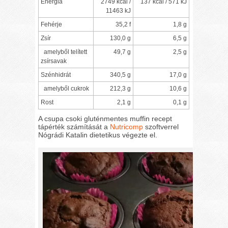
Energia
2749 kcal /
137 kcal / 571 kJ
11463 kJ
Fehérje
35,2 f
1,8 g
Zsír
130,0 g
6,5 g
amelyből telített
49,7 g
2,5 g
zsírsavak
Szénhidrát
340,5 g
17,0 g
amelyből cukrok
212,3 g
10,6 g
Rost
2,1 g
0,1 g
A csupa csoki gluténmentes muffin recept
tápérték számítását a
Nutricomp
szoftverrel
Nógrádi Katalin dietetikus végezte el.