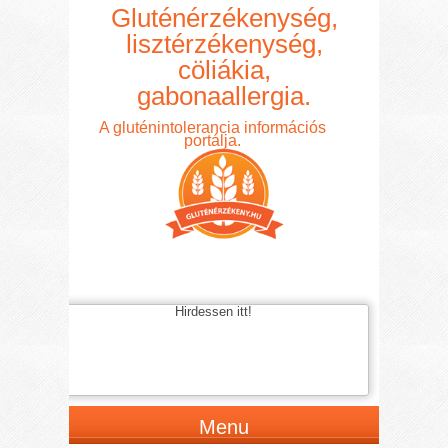
Gluténérzékenység,
lisztérzékenység,
cöliákia,
gabonaallergia.
A gluténintolerancia információs
portálja.
Hirdessen itt!
Menu