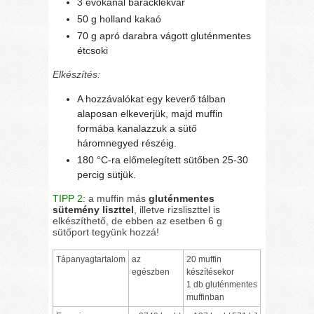
3 evőkanál baracklekvár
50 g holland kakaó
70 g apró darabra vágott gluténmentes
étcsoki
Elkészítés:
A hozzávalókat egy keverő tálban
alaposan elkeverjük, majd muffin
formába kanalazzuk a sütő
háromnegyed részéig.
180 °C-ra előmelegített sütőben 25-30
percig sütjük.
TIPP 2
: a muffin más
gluténmentes
sütemény liszttel
, illetve rizsliszttel is
elkészíthető, de ebben az esetben 6 g
sütőport tegyünk hozzá!
Tápanyagtartalom
az
20 muffin
egészben
készítésekor
1 db gluténmentes
muffinban