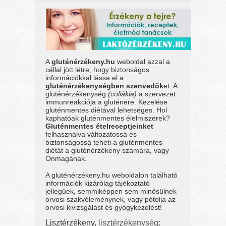
A
gluténérzékeny.hu
weboldal azzal a
céllal jött létre, hogy biztonságos
információkkal lássa el a
gluténérzékenységben szenvedők
et. A
gluténérzékenység
(cöliákia)
a szervezet
immunreakciója a gluténere. Kezelése
gluténmentes diétával lehetséges. Hol
kaphatóak gluténmentes élelmiszerek?
Gluténmentes ételreceptjeinket
felhasználva változatossá és
biztonságossá teheti a gluténmentes
diétát a gluténérzékeny számára, vagy
Önmagának.
A gluténérzékeny.hu weboldalon található
információk kizárólag tájékoztató
jellegűek, semmiképpen sem minősülnek
orvosi szakvéleménynek, vagy pótolja az
orvosi kivizsgálást és gyógykezelést!
Lisztérzékeny,
lisztérzékenység
: