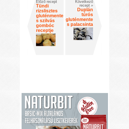
Előző recept
Következő
recept
»
Tündi
Duplán
rizslisztes
túrós
gluténmente
gluténmente
s szilvás
s palacsinta
gombóc
receptje