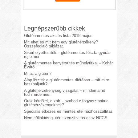
Legnépszerűbb cikkek
Gluténmentes akciós lista 2018 május
Mit ehet és mit nem egy gluténérzékeny?
Összefoglaló táblázat.
Sikérhelyettesítők – gluténmentes tészta gyúrás
rejtelmei
A gluténmentes kenyérsütés műhelytitkai – Kohári
Évától
Mi az a glutén?
Alap lisztek a gluténmentes diétában – mit mire
használjunk?
A gluténérzékenység vizsgálat – minden amit
tudni érdemes.
Örök kérdőjel, a zab – szabad-e fogyasztania a
gluténérzékenyeknek?
Speciális étkezés és mentes étel házhozszállítás
Nem cöliákiás glutén szenzitivitás azaz NCGS