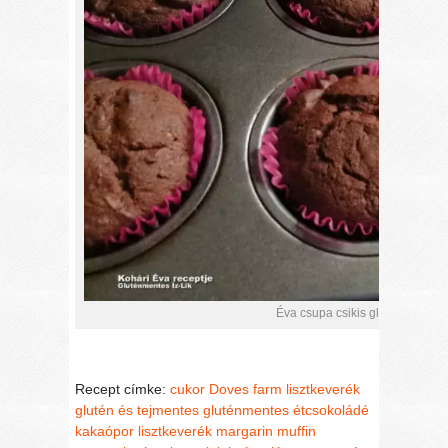
Éva csupa csikis gluténmentes m
Recept címke:
cukor
Doves farm lisztkeverék
glutén és tejmentes
gluténmentes étcsokoládé
kakaópor
lisztkeverék
margarin
muffin