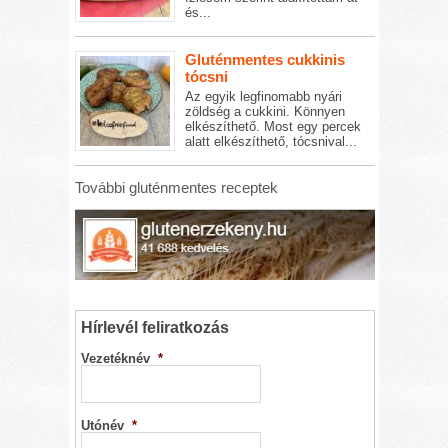
és...
Gluténmentes cukkinis
tócsni
Az egyik legfinomabb nyári
zöldség a cukkini. Könnyen
elkészíthető. Most egy percek
alatt elkészíthető, tócsnival...
További gluténmentes receptek
Hírlevél feliratkozás
Vezetéknév
*
Utónév
*