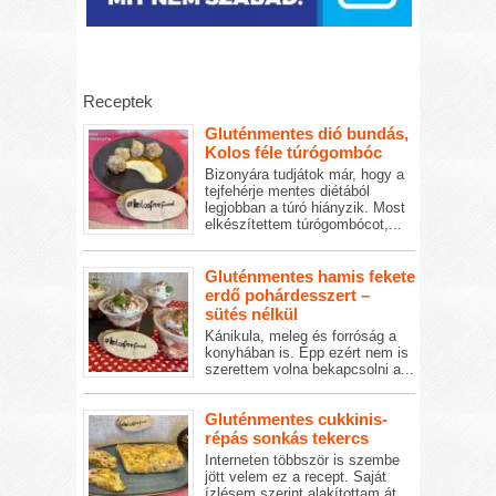
Receptek
Gluténmentes dió bundás,
Kolos féle túrógombóc
Bizonyára tudjátok már, hogy a
tejfehérje mentes diétából
legjobban a túró hiányzik. Most
elkészítettem túrógombócot,...
Gluténmentes hamis fekete
erdő pohárdesszert –
sütés nélkül
Kánikula, meleg és forróság a
konyhában is. Épp ezért nem is
szerettem volna bekapcsolni a...
Gluténmentes cukkinis-
répás sonkás tekercs
Interneten többször is szembe
jött velem ez a recept. Saját
ízlésem szerint alakítottam át