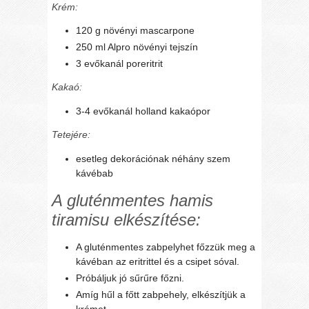
Krém:
120 g növényi mascarpone
250 ml Alpro növényi tejszín
3 evőkanál poreritrit
Kakaó:
3-4 evőkanál holland kakaópor
Tetejére:
esetleg dekorációnak néhány szem
kávébab
A gluténmentes hamis
tiramisu elkészítése:
A gluténmentes zabpelyhet főzzük meg a
kávéban az eritrittel és a csipet sóval.
Próbáljuk jó sűrűre főzni.
Amíg hűl a főtt zabpehely, elkészítjük a
krémet.