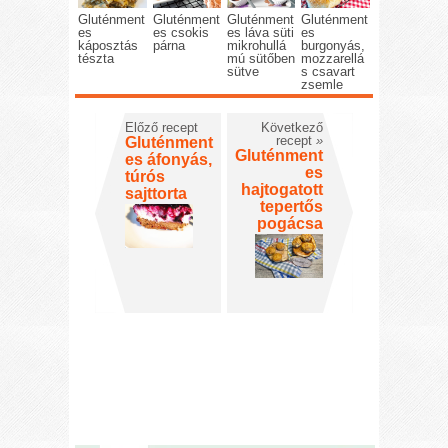
Gluténment
Gluténment
Gluténment
Gluténment
es
es csokis
es láva süti
es
káposztás
párna
mikrohullá
burgonyás,
tészta
mú sütőben
mozzarellá
sütve
s csavart
zsemle
Előző recept
Következő
recept
»
Gluténment
Gluténment
es áfonyás,
es
túrós
hajtogatott
sajttorta
tepertős
pogácsa