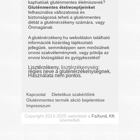
kaphatóak gluténmentes élelmiszerek?
Gluténmentes ételreceptjeinket
felhasználva változatossá és
biztonságossá teheti a gluténmentes
diétát a gluténérzékeny számára, vagy
Önmagának.
A gluténérzékeny.hu weboldalon található
információk kizárólag tájékoztató
jellegűek, semmiképpen sem minősülnek
orvosi szakvéleménynek, vagy pótolja az
orvosi kivizsgálást és gyógykezelést!
Lisztérzékeny,
lisztérzékenység
:
régies neve a gluténérzékenységnek.
Használata nem pontos.
Kapcsolat
Dietetikus szakértőink
Gluténmentes termék akció bejelentése
Impresszum
Copyright 2013-2025 weboldalt a
FaXuniL Kft.
üzemelteti.