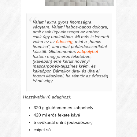
Valami extra gyors finomságra
vágytam. Valami habos-babos dologra,
amit csak úgy eleszeget az ember,
csak úgy unalmában. Mi más is lehetett
volna ez az
édesség
, mint a „hamis
tiramisu”, ami most pohárdesszertként
készült. Gluténmentes
zabpelyhet
főztem meg jó erős feketében,
(kávéban) erre került növényi
mascarponés-tejszínes krém, és
kakaópor. Bármikor újra- és újra el
fogom készíteni, ha rámtör az édesség
iránti vágy.
Hozzávalók (6 adaghoz):
320 g gluténmentes zabpehely
420 ml erős fekete kávé
5 evőkanál eritrit
(édesítőszer)
csipet só