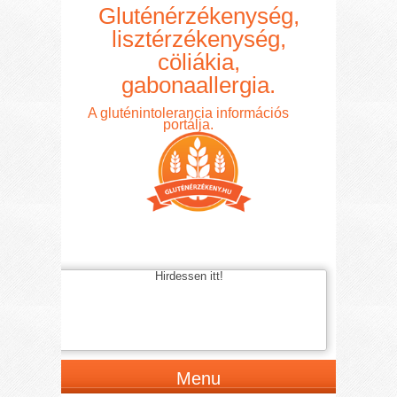
Gluténérzékenység,
lisztérzékenység,
cöliákia,
gabonaallergia.
A gluténintolerancia információs
portálja.
Hirdessen itt!
Menu