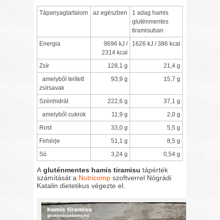
Tápanyagtartalom
az egészben
1 adag hamis
gluténmentes
tiramisuban
Energia
9696 kJ /
1626 kJ / 386 kcal
2314 kcal
Zsír
128,1 g
21,4 g
amelyből telített
93,9 g
15,7 g
zsírsavak
Szénhidrát
222,6 g
37,1 g
amelyből cukrok
11,9 g
2,0 g
Rost
33,0 g
5,5 g
Fehérje
51,1 g
8,5 g
Só
3,24 g
0,54 g
A
gluténmentes hamis tiramisu
tápérték
számítását a
Nutricomp
szoftverrel Nógrádi
Katalin dietetikus végezte el.