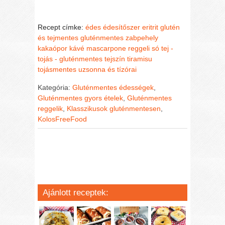
Recept címke:
édes
édesítőszer
eritrit
glutén
és tejmentes
gluténmentes zabpehely
kakaópor
kávé
mascarpone
reggeli
só
tej -
tojás - gluténmentes
tejszín
tiramisu
tojásmentes
uzsonna és tízórai
Kategória:
Gluténmentes édességek
,
Gluténmentes gyors ételek
,
Gluténmentes
reggelik
,
Klasszikusok gluténmentesen
,
KolosFreeFood
Ajánlott receptek: