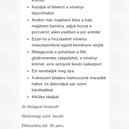
Kezdjük el felverni a növényi
tejszínhabot.
Amikor már majdnem kész a hab,
majdnem kemény, adjuk hozzá a
porcukrot, jelen esetben a por eritritet.
Ezzel és a hozzáadott növényi
mascarponéval együtt keményre verjük.
Rétegezzük a pohárban a főtt
gluténmentes zabpelyhet, a növényi
krémet, erre szórjunk kevés kakaóport.
Ezt ismételjük meg újra.
A desszert tetejére halmozzunk maradék
habot, és dekoráljuk pár szem
kávébabbal.
Kihűlve tálaljuk.
Jó étvágyat kívánok!
Nehézségi szint:
kezdő
Elkészítési idő:
45 perc