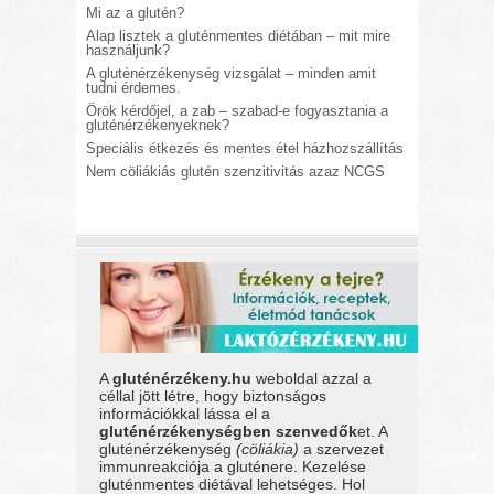
Mi az a glutén?
Alap lisztek a gluténmentes diétában – mit mire
használjunk?
A gluténérzékenység vizsgálat – minden amit
tudni érdemes.
Örök kérdőjel, a zab – szabad-e fogyasztania a
gluténérzékenyeknek?
Speciális étkezés és mentes étel házhozszállítás
Nem cöliákiás glutén szenzitivitás azaz NCGS
A
gluténérzékeny.hu
weboldal azzal a
céllal jött létre, hogy biztonságos
információkkal lássa el a
gluténérzékenységben szenvedők
et. A
gluténérzékenység
(cöliákia)
a szervezet
immunreakciója a gluténere. Kezelése
gluténmentes diétával lehetséges. Hol