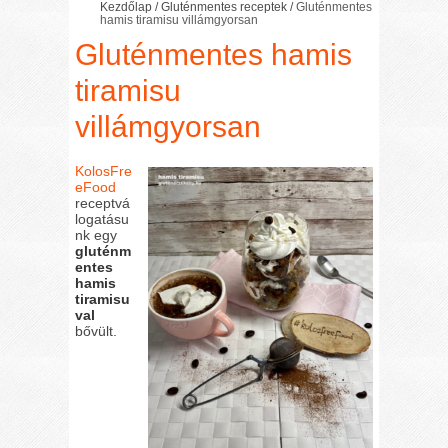
Kezdőlap
/
Gluténmentes receptek
/
Gluténmentes
hamis tiramisu villámgyorsan
Gluténmentes hamis
tiramisu
villámgyorsan
KolosFre
eFood
receptvá
logatásu
nk egy
gluténm
entes
hamis
tiramisu
val
bővült.