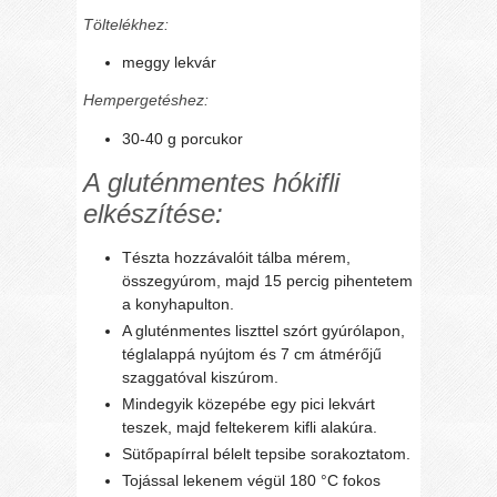
Töltelékhez:
meggy lekvár
Hempergetéshez:
30-40 g porcukor
A gluténmentes hókifli
elkészítése:
Tészta hozzávalóit tálba mérem,
összegyúrom, majd 15 percig pihentetem
a konyhapulton.
A gluténmentes liszttel szórt gyúrólapon,
téglalappá nyújtom és 7 cm átmérőjű
szaggatóval kiszúrom.
Mindegyik közepébe egy pici lekvárt
teszek, majd feltekerem kifli alakúra.
Sütőpapírral bélelt tepsibe sorakoztatom.
Tojással lekenem végül 180 °C fokos