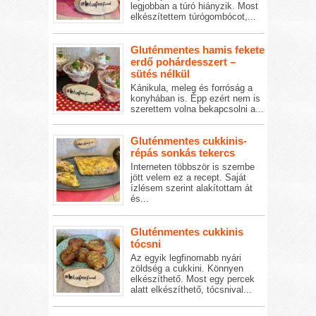
legjobban a túró hiányzik. Most
elkészítettem túrógombócot,...
Gluténmentes hamis fekete
erdő pohárdesszert –
sütés nélkül
Kánikula, meleg és forróság a
konyhában is. Épp ezért nem is
szerettem volna bekapcsolni a...
Gluténmentes cukkinis-
répás sonkás tekercs
Interneten többször is szembe
jött velem ez a recept. Saját
ízlésem szerint alakítottam át
és...
Gluténmentes cukkinis
tócsni
Az egyik legfinomabb nyári
zöldség a cukkini. Könnyen
elkészíthető. Most egy percek
alatt elkészíthető, tócsnival...