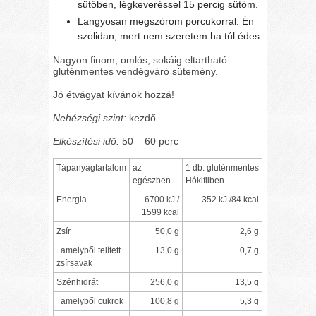
sütőben, légkeveréssel 15 percig sütöm.
Langyosan megszórom porcukorral. Én
szolidan, mert nem szeretem ha túl édes.
Nagyon finom, omlós, sokáig eltartható
gluténmentes vendégváró sütemény.
Jó étvágyat kívánok hozzá!
Nehézségi szint:
kezdő
Elkészítési idő:
50 – 60 perc
Tápanyagtartalom
az
1 db. gluténmentes
egészben
Hókifliben
Energia
6700 kJ /
352 kJ /84 kcal
1599 kcal
Zsír
50,0 g
2,6 g
amelyből telített
13,0 g
0,7 g
zsírsavak
Szénhidrát
256,0 g
13,5 g
amelyből cukrok
100,8 g
5,3 g