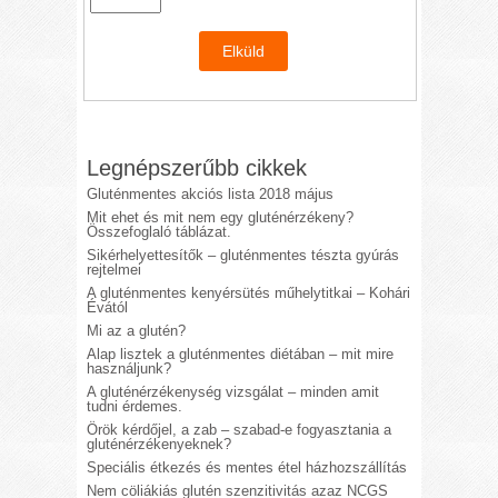
Legnépszerűbb cikkek
Gluténmentes akciós lista 2018 május
Mit ehet és mit nem egy gluténérzékeny?
Összefoglaló táblázat.
Sikérhelyettesítők – gluténmentes tészta gyúrás
rejtelmei
A gluténmentes kenyérsütés műhelytitkai – Kohári
Évától
Mi az a glutén?
Alap lisztek a gluténmentes diétában – mit mire
használjunk?
A gluténérzékenység vizsgálat – minden amit
tudni érdemes.
Örök kérdőjel, a zab – szabad-e fogyasztania a
gluténérzékenyeknek?
Speciális étkezés és mentes étel házhozszállítás
Nem cöliákiás glutén szenzitivitás azaz NCGS