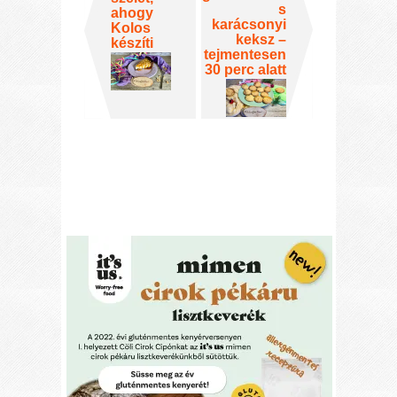
s
ahogy
karácsonyi
Kolos
keksz –
készíti
tejmentesen
30 perc alatt