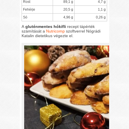
Rost
89,1 g
4,7 g
Fehérje
20,5 g
1,1 g
Só
4,96 g
0,26 g
A
gluténmentes hókifli
recept tápérték
számítását a
Nutricomp
szoftverrel Nógrádi
Katalin dietetikus végezte el.