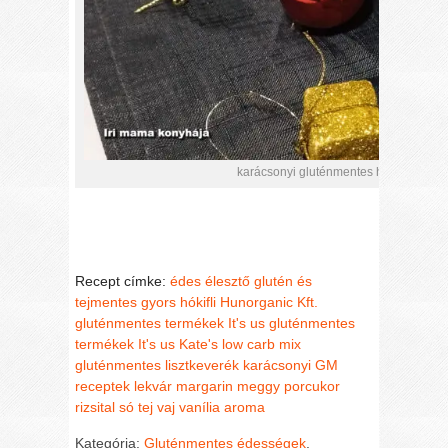
karácsonyi gluténmentes hókifli ahogy
Recept címke:
édes
élesztő
glutén és
tejmentes
gyors
hókifli
Hunorganic Kft.
gluténmentes termékek
It's us gluténmentes
termékek
It's us Kate's low carb mix
gluténmentes lisztkeverék
karácsonyi GM
receptek
lekvár
margarin
meggy
porcukor
rizsital
só
tej
vaj
vanília aroma
Kategória:
Gluténmentes édességek
,