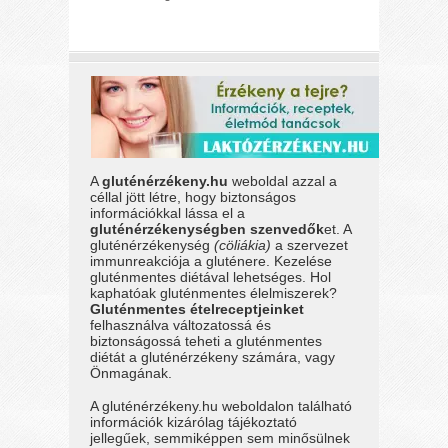
A
gluténérzékeny.hu
weboldal azzal a
céllal jött létre, hogy biztonságos
információkkal lássa el a
gluténérzékenységben szenvedők
et. A
gluténérzékenység
(cöliákia)
a szervezet
immunreakciója a gluténere. Kezelése
gluténmentes diétával lehetséges. Hol
kaphatóak gluténmentes élelmiszerek?
Gluténmentes ételreceptjeinket
felhasználva változatossá és
biztonságossá teheti a gluténmentes
diétát a gluténérzékeny számára, vagy
Önmagának.
A gluténérzékeny.hu weboldalon található
információk kizárólag tájékoztató
jellegűek, semmiképpen sem minősülnek