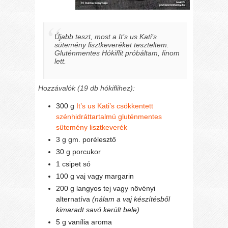
Újabb teszt, most a It’s us Kati’s
sütemény lisztkeveréket teszteltem.
Gluténmentes Hókiflit próbáltam, finom
lett.
Hozzávalók (19 db hókiflihez):
300 g
It’s us Kati’s csökkentett
szénhidráttartalmú gluténmentes
sütemény lisztkeverék
3 g gm. porélesztő
30 g porcukor
1 csipet só
100 g vaj vagy margarin
200 g langyos tej vagy növényi
alternatíva
(nálam a vaj készítésből
kimaradt savó került bele)
5 g vanília aroma