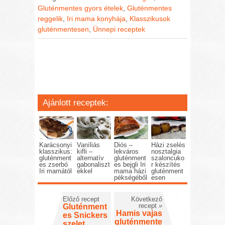
Gluténmentes gyors ételek
,
Gluténmentes
reggelik
,
Iri mama konyhája
,
Klasszikusok
gluténmentesen
,
Ünnepi receptek
Ajánlott receptek:
Karácsonyi
Vaníliás
Diós –
Házi zselés
klasszikus:
kifli –
lekváros
nosztalgia
gluténment
alternatív
gluténment
szaloncuko
es zserbó
gabonaliszt
es bejgli Iri
r készítés
Iri mamától
ekkel
mama házi
gluténment
pékségéből
esen
Előző recept
Következő
recept
»
Gluténment
Hamis vajas
es Snickers
gluténmente
szelet,