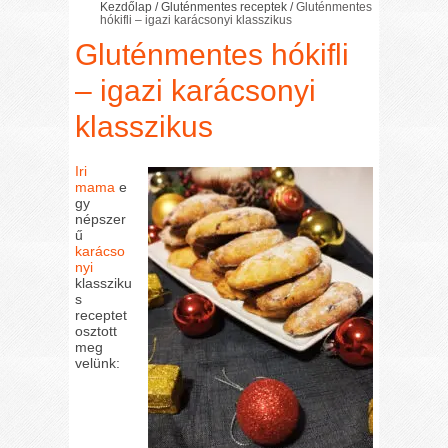
Kezdőlap
/
Gluténmentes receptek
/
Gluténmentes
hókifli – igazi karácsonyi klasszikus
Gluténmentes hókifli
– igazi karácsonyi
klasszikus
Iri
mama
e
gy
népszer
ű
karácso
nyi
klassziku
s
receptet
osztott
meg
velünk: