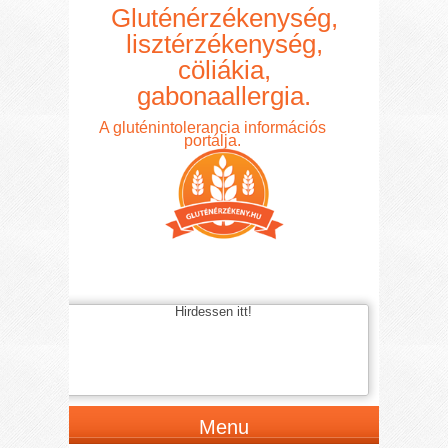
Gluténérzékenység,
lisztérzékenység,
cöliákia,
gabonaallergia.
A gluténintolerancia információs
portálja.
Hirdessen itt!
Menu