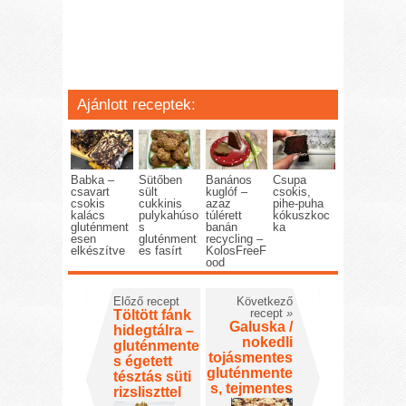
Ajánlott receptek:
Babka –
Sütőben
Banános
Csupa
csavart
sült
kuglóf –
csokis,
csokis
cukkinis
azaz
pihe-puha
kalács
pulykahúso
túlérett
kókuszkoc
gluténment
s
banán
ka
esen
gluténment
recycling –
elkészítve
es fasírt
KolosFreeF
ood
Előző recept
Következő
recept
»
Töltött fánk
Galuska /
hidegtálra –
nokedli
gluténmente
tojásmentes
s égetett
gluténmente
tésztás süti
s, tejmentes
rizsliszttel