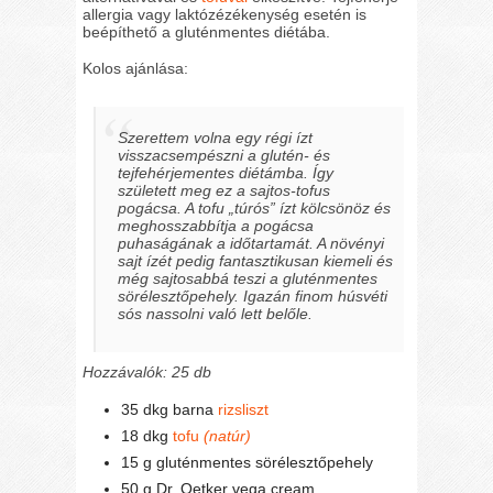
allergia vagy laktózézékenység esetén is
beépíthető a gluténmentes diétába.
Kolos ajánlása:
Szerettem volna egy régi ízt
visszacsempészni a glutén- és
tejfehérjementes diétámba. Így
született meg ez a sajtos-tofus
pogácsa. A tofu „túrós” ízt kölcsönöz és
meghosszabbítja a pogácsa
puhaságának a időtartamát. A növényi
sajt ízét pedig fantasztikusan kiemeli és
még sajtosabbá teszi a gluténmentes
sörélesztőpehely. Igazán finom húsvéti
sós nassolni való lett belőle.
Hozzávalók: 25 db
35 dkg barna
rizsliszt
18 dkg
tofu
(natúr)
15 g gluténmentes sörélesztőpehely
50 g Dr. Oetker vega cream