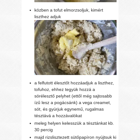
közben a tofut elmorzsoljuk, kimért
liszthez adjuk
a felfutott élesztőt hozzáadjuk a liszthez,
tofuhoz, ehhez tegyük hozzá a
sörélesztő pelyhet (ettől még sajtosabb
ízű lesz a pogácsánk) a vega creamet,
sót, és gyúrjuk egynemű, rugalmas
tésztává a hozzávalókat
meleg helyen kelesszük a tésztánkat kb.
30 percig
majd rizslisztezett sütőpapíron nyújtsuk ki