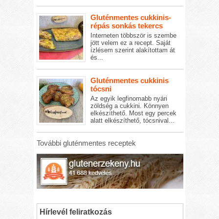
Gluténmentes cukkinis-
répás sonkás tekercs
Interneten többször is szembe
jött velem ez a recept. Saját
ízlésem szerint alakítottam át
és...
Gluténmentes cukkinis
tócsni
Az egyik legfinomabb nyári
zöldség a cukkini. Könnyen
elkészíthető. Most egy percek
alatt elkészíthető, tócsnival...
További gluténmentes receptek
Hírlevél feliratkozás