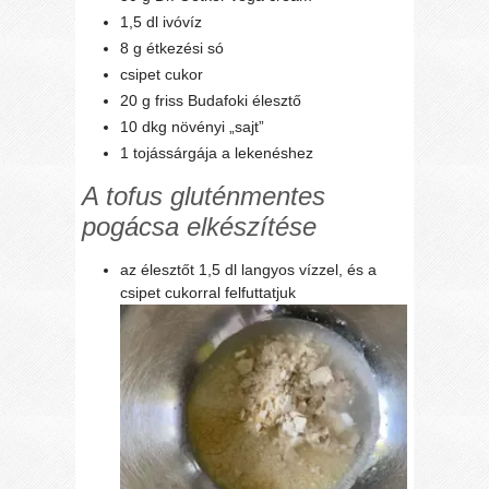
1,5 dl ivóvíz
8 g étkezési só
csipet cukor
20 g friss Budafoki élesztő
10 dkg növényi „sajt”
1 tojássárgája a lekenéshez
A tofus gluténmentes
pogácsa elkészítése
az élesztőt 1,5 dl langyos vízzel, és a
csipet cukorral felfuttatjuk