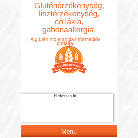
Gluténérzékenység,
lisztérzékenység,
cöliákia,
gabonaallergia.
A gluténintolerancia információs
portálja.
Hirdessen itt!
Menu