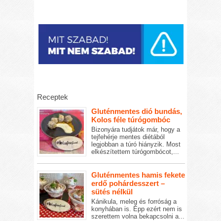
Receptek
Gluténmentes dió bundás,
Kolos féle túrógombóc
Bizonyára tudjátok már, hogy a
tejfehérje mentes diétából
legjobban a túró hiányzik. Most
elkészítettem túrógombócot,...
Gluténmentes hamis fekete
erdő pohárdesszert –
sütés nélkül
Kánikula, meleg és forróság a
konyhában is. Épp ezért nem is
szerettem volna bekapcsolni a...