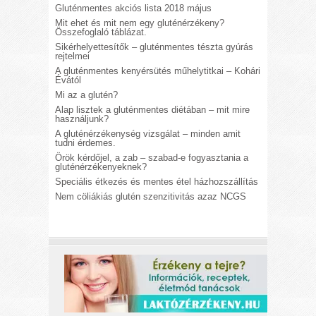
Gluténmentes akciós lista 2018 május
Mit ehet és mit nem egy gluténérzékeny?
Összefoglaló táblázat.
Sikérhelyettesítők – gluténmentes tészta gyúrás
rejtelmei
A gluténmentes kenyérsütés műhelytitkai – Kohári
Évától
Mi az a glutén?
Alap lisztek a gluténmentes diétában – mit mire
használjunk?
A gluténérzékenység vizsgálat – minden amit
tudni érdemes.
Örök kérdőjel, a zab – szabad-e fogyasztania a
gluténérzékenyeknek?
Speciális étkezés és mentes étel házhozszállítás
Nem cöliákiás glutén szenzitivitás azaz NCGS