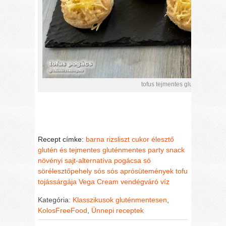
tofus tejmentes gluténmentes
Recept címke:
barna rizsliszt
cukor
élesztő
glutén és tejmentes
gluténmentes party snack
növényi sajt-alternatíva
pogácsa
só
sörélesztőpehely
sós
sós aprósütemények
tofu
tojássárgája
Vega Cream
vendégváró
víz
Kategória:
Klasszikusok gluténmentesen
,
KolosFreeFood
,
Ünnepi receptek