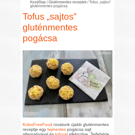
Kezdőlap
/
Gluténmentes receptek
/
Tofus „sajtos”
gluténmentes pogácsa
Tofus „sajtos”
gluténmentes
pogácsa
KolosFreeFood
rovatunk újabb gluténmentes
receptje egy
tejmentes
pogácsa sajt
alternatívával és
tofuval
elkészítve. Tejfehérje