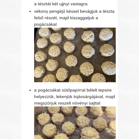
a tésztát két ujjnyi vastagra
vékony pengéjű késsel bevágjuk a tészta
felső részét, majd kiszaggatjuk a
pogácsákat
a pogácsákat sütőpapírral bélelt tepsire
helyezzük, lekenjük tojássárgájával, majd
megszórjuk reszelt növényi sajttal