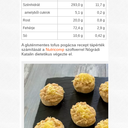
Szénhidrát
293,0 g
11,7 g
amelyből cukrok
5,1 g
0,2 g
Rost
20,0 g
0,8 g
Fehérje
72,4 g
2,9 g
Só
10,6 g
0,42 g
A gluténmentes tofus pogácsa recept tápérték
számítását a
Nutricomp
szoftverrel Nógrádi
Katalin dietetikus végezte el.