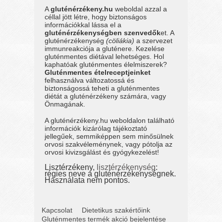
A
gluténérzékeny.hu
weboldal azzal a
céllal jött létre, hogy biztonságos
információkkal lássa el a
gluténérzékenységben szenvedők
et. A
gluténérzékenység
(cöliákia)
a szervezet
immunreakciója a gluténere. Kezelése
gluténmentes diétával lehetséges. Hol
kaphatóak gluténmentes élelmiszerek?
Gluténmentes ételreceptjeinket
felhasználva változatossá és
biztonságossá teheti a gluténmentes
diétát a gluténérzékeny számára, vagy
Önmagának.
A gluténérzékeny.hu weboldalon található
információk kizárólag tájékoztató
jellegűek, semmiképpen sem minősülnek
orvosi szakvéleménynek, vagy pótolja az
orvosi kivizsgálást és gyógykezelést!
Lisztérzékeny,
lisztérzékenység
:
régies neve a gluténérzékenységnek.
Használata nem pontos.
Kapcsolat
Dietetikus szakértőink
Gluténmentes termék akció bejelentése