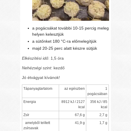
a pogácsákat további 10-15 percig meleg
helyen kelesztjük
a sütőnket 180 °C-ra előmelegítjük
majd 20-25 perc alatt készre sütjük
Elkészítési idő
: 1,5 óra
Nehézségi szint
: kezdő
Jó étvágyat kívánok!
Tápanyagtartalom
az egészben
1
pogácsában
Energia
8912 kJ / 2127
356 kJ / 85
kcal
kcal
Zsír
67,6 g
2,7 g
amelyből telített
41,9 g
1,7 g
zsírsavak