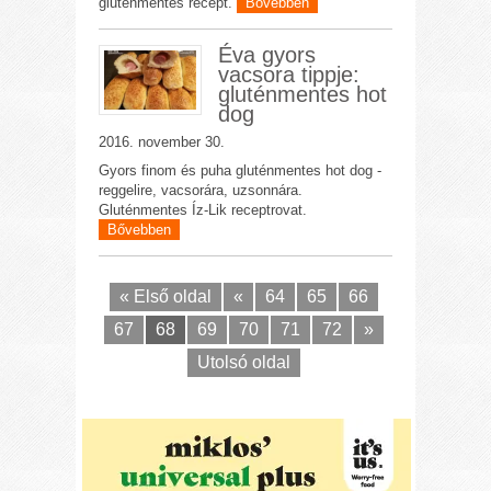
gluténmentes recept.
Bővebben
Éva gyors
vacsora tippje:
gluténmentes hot
dog
2016. november 30.
Gyors finom és puha gluténmentes hot dog -
reggelire, vacsorára, uzsonnára.
Gluténmentes Íz-Lik receptrovat.
Bővebben
« Első oldal
«
64
65
66
67
68
69
70
71
72
»
Utolsó oldal