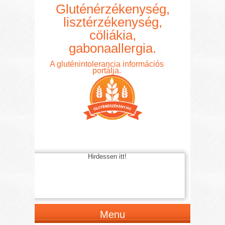
Gluténérzékenység,
lisztérzékenység,
cöliákia,
gabonaallergia.
A gluténintolerancia információs
portálja.
Hirdessen itt!
Menu