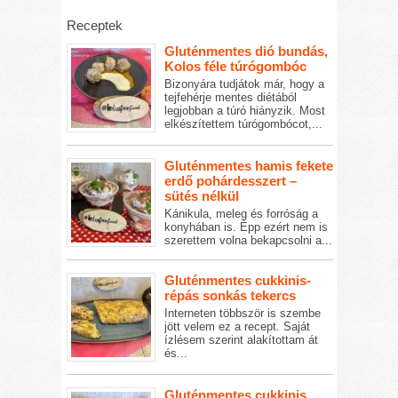
Receptek
Gluténmentes dió bundás,
Kolos féle túrógombóc
Bizonyára tudjátok már, hogy a
tejfehérje mentes diétából
legjobban a túró hiányzik. Most
elkészítettem túrógombócot,...
Gluténmentes hamis fekete
erdő pohárdesszert –
sütés nélkül
Kánikula, meleg és forróság a
konyhában is. Épp ezért nem is
szerettem volna bekapcsolni a...
Gluténmentes cukkinis-
répás sonkás tekercs
Interneten többször is szembe
jött velem ez a recept. Saját
ízlésem szerint alakítottam át
és...
Gluténmentes cukkinis