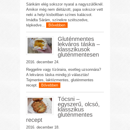
Sárikám elég sokszor nyaral a nagyszülőknél.
Amikor még nem diétázott, papa sokszor vett
neki a helyi kisboltban színes kalácsot.
Imádta Sárám, színekre szétszedve,
tépkedve...
Bővebben
Gluténmentes
lekváros táska –
klasszikusok
gluténmentesen
2016. december 24.
Reggelire vagy tízóraira, esetleg uzsonnára?
A lekváros táska mindig jó választás!
Tejmentes, laktózmentes, gluténmentes
recept.
Bővebben
Tócsni –
egyszerű, olcsó,
klasszikus
gluténmentes
recept
2016. december 18.