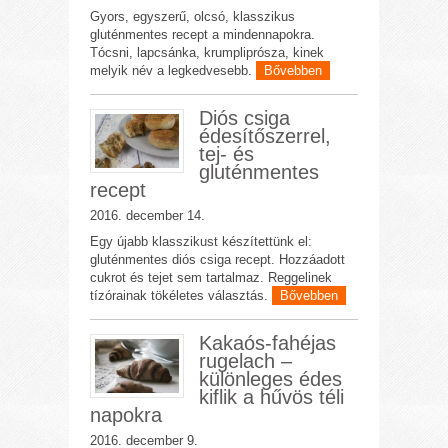
Gyors, egyszerű, olcsó, klasszikus
gluténmentes recept a mindennapokra.
Tócsni, lapcsánka, krumpliprósza, kinek
melyik név a legkedvesebb.
Bővebben
Diós csiga
édesítőszerrel,
tej- és
gluténmentes
recept
2016. december 14.
Egy újabb klasszikust készítettünk el:
gluténmentes diós csiga recept. Hozzáadott
cukrot és tejet sem tartalmaz. Reggelinek
tízórainak tökéletes választás.
Bővebben
Kakaós-fahéjas
rugelach –
különleges édes
kiflik a hűvös téli
napokra
2016. december 9.