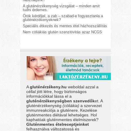
A gluténérzékenység vizsgálat – minden amit
tudni érdemes.
Örök kérdőjel, a zab – szabad-e fogyasztania a
gluténérzékenyeknek?
Speciális étkezés és mentes étel házhozszállítás
Nem cöliákiás glutén szenzitivitás azaz NCGS
A
gluténérzékeny.hu
weboldal azzal a
céllal jött létre, hogy biztonságos
információkkal lássa el a
gluténérzékenységben szenvedők
et. A
gluténérzékenység
(cöliákia)
a szervezet
immunreakciója a gluténere. Kezelése
gluténmentes diétával lehetséges. Hol
kaphatóak gluténmentes élelmiszerek?
Gluténmentes ételreceptjeinket
felhasználva változatossá és