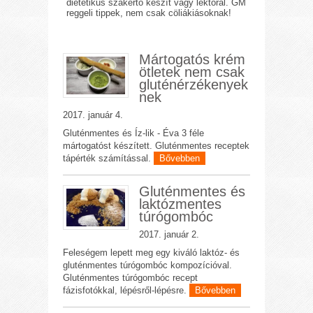
dietetikus szakértő készít vagy lektorál. GM
reggeli tippek, nem csak cöliákiásoknak!
Mártogatós krém
ötletek nem csak
gluténérzékenyek
nek
2017. január 4.
Gluténmentes és Íz-lik - Éva 3 féle
mártogatóst készített. Gluténmentes receptek
tápérték számítással.
Bővebben
Gluténmentes és
laktózmentes
túrógombóc
2017. január 2.
Feleségem lepett meg egy kiváló laktóz- és
gluténmentes túrógombóc kompozícióval.
Gluténmentes túrógombóc recept
fázisfotókkal, lépésről-lépésre.
Bővebben