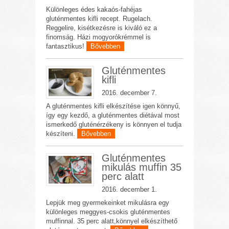
Különleges édes kakaós-fahéjas
gluténmentes kifli recept. Rugelach.
Reggelire, kisétkezésre is kiváló ez a
finomság. Házi mogyorókrémmel is
fantasztikus!
Bővebben
Gluténmentes
kifli
2016. december 7.
A gluténmentes kifli elkészítése igen könnyű,
így egy kezdő, a gluténmentes diétával most
ismerkedő gluténérzékeny is könnyen el tudja
készíteni.
Bővebben
Gluténmentes
mikulás muffin 35
perc alatt
2016. december 1.
Lepjük meg gyermekeinket mikulásra egy
különleges meggyes-csokis gluténmentes
muffinnal. 35 perc alatt,könnyel elkészíthető