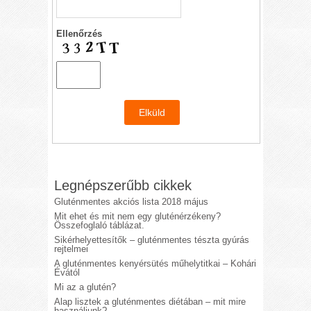
Ellenőrzés
Legnépszerűbb cikkek
Gluténmentes akciós lista 2018 május
Mit ehet és mit nem egy gluténérzékeny?
Összefoglaló táblázat.
Sikérhelyettesítők – gluténmentes tészta gyúrás
rejtelmei
A gluténmentes kenyérsütés műhelytitkai – Kohári
Évától
Mi az a glutén?
Alap lisztek a gluténmentes diétában – mit mire
használjunk?