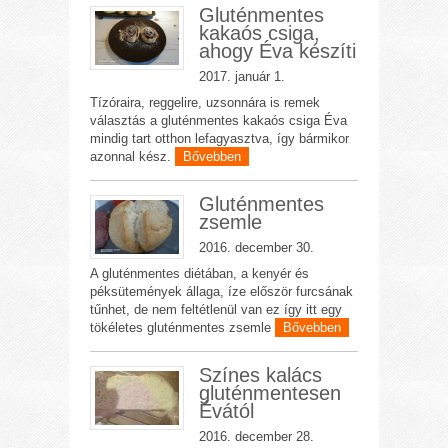
Gluténmentes
kakaós csiga,
ahogy Éva készíti
2017. január 1.
Tízóraira, reggelire, uzsonnára is remek
választás a gluténmentes kakaós csiga Éva
mindig tart otthon lefagyasztva, így bármikor
azonnal kész.
Bővebben
Gluténmentes
zsemle
2016. december 30.
A gluténmentes diétában, a kenyér és
péksütemények állaga, íze először furcsának
tűnhet, de nem feltétlenül van ez így itt egy
tökéletes gluténmentes zsemle
Bővebben
Színes kalács
gluténmentesen
Évától
2016. december 28.