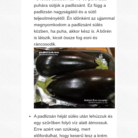
puhára sütjük a padlizsánt. Ez függ a
padlizsán nagyságától és a sütő
teljesítményétől. Én időnként az ujjammal
megnyomkodom a padlizsánt sülés
közben, ha puha, akkor kész is. A bőrén
is látszik, kicsit össze fog esni és
ráncosodik.
A padlizsán héját sülés után lehúzzuk és
egy szűrőben folyó víz alatt átmossuk.
Erre azért van szükség, mert
előfordulhat, hogy keserű lesz a krém.