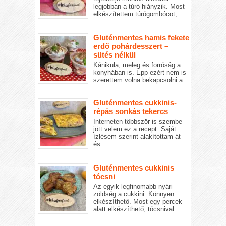
legjobban a túró hiányzik. Most
elkészítettem túrógombócot,...
Gluténmentes hamis fekete
erdő pohárdesszert –
sütés nélkül
Kánikula, meleg és forróság a
konyhában is. Épp ezért nem is
szerettem volna bekapcsolni a...
Gluténmentes cukkinis-
répás sonkás tekercs
Interneten többször is szembe
jött velem ez a recept. Saját
ízlésem szerint alakítottam át
és...
Gluténmentes cukkinis
tócsni
Az egyik legfinomabb nyári
zöldség a cukkini. Könnyen
elkészíthető. Most egy percek
alatt elkészíthető, tócsnival...