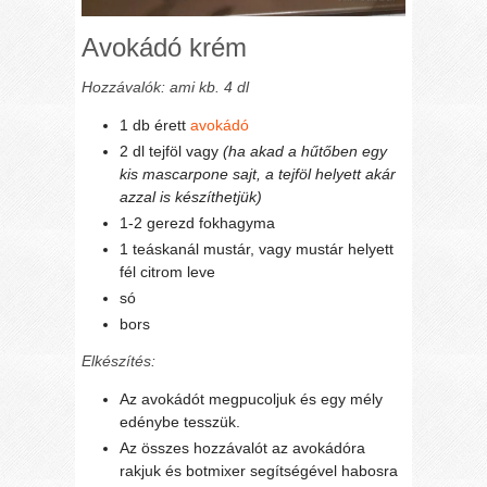
Avokádó krém
Hozzávalók: ami kb. 4 dl
1 db érett
avokádó
2 dl tejföl vagy
(ha akad a hűtőben egy
kis mascarpone sajt, a tejföl helyett akár
azzal is készíthetjük)
1-2 gerezd fokhagyma
1 teáskanál mustár, vagy mustár helyett
fél citrom leve
só
bors
Elkészítés:
Az avokádót megpucoljuk és egy mély
edénybe tesszük.
Az összes hozzávalót az avokádóra
rakjuk és botmixer segítségével habosra