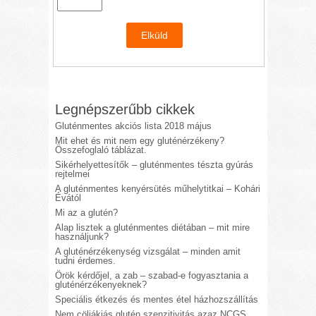
Legnépszerűbb cikkek
Gluténmentes akciós lista 2018 május
Mit ehet és mit nem egy gluténérzékeny?
Összefoglaló táblázat.
Sikérhelyettesítők – gluténmentes tészta gyúrás
rejtelmei
A gluténmentes kenyérsütés műhelytitkai – Kohári
Évától
Mi az a glutén?
Alap lisztek a gluténmentes diétában – mit mire
használjunk?
A gluténérzékenység vizsgálat – minden amit
tudni érdemes.
Örök kérdőjel, a zab – szabad-e fogyasztania a
gluténérzékenyeknek?
Speciális étkezés és mentes étel házhozszállítás
Nem cöliákiás glutén szenzitivitás azaz NCGS