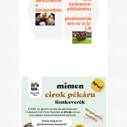
laktózmente
kedvence:
s
pilótakeksz
túrógombóc
–
gluténmente
sen ez is Íz-
Lik