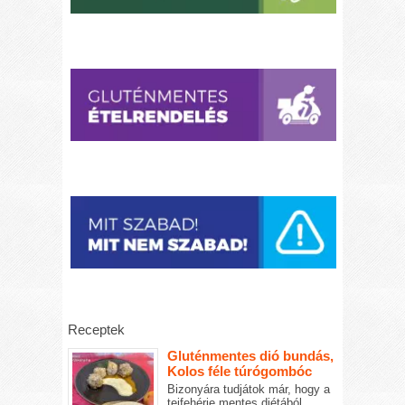
Receptek
Gluténmentes dió bundás,
Kolos féle túrógombóc
Bizonyára tudjátok már, hogy a
tejfehérje mentes diétából