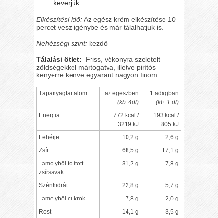
keverjük.
Elkészítési idő:
Az egész krém elkészítése 10
percet vesz igénybe és már tálalhatjuk is.
Nehézségi szint:
kezdő
Tálalási ötlet:
Friss, vékonyra szeletelt
zöldségekkel mártogatva, illetve pirítós
kenyérre kenve egyaránt nagyon finom.
Tápanyagtartalom
az egészben
1 adagban
(kb. 4dl)
(kb. 1 dl)
Energia
772 kcal /
193 kcal /
3219 kJ
805 kJ
Fehérje
10,2 g
2,6 g
Zsír
68,5 g
17,1 g
amelyből telített
31,2 g
7,8 g
zsírsavak
Szénhidrát
22,8 g
5,7 g
amelyből cukrok
7,8 g
2,0 g
Rost
14,1 g
3,5 g