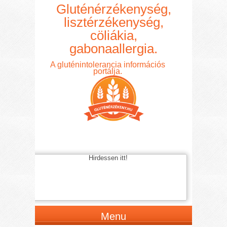
Gluténérzékenység,
lisztérzékenység,
cöliákia,
gabonaallergia.
A gluténintolerancia információs
portálja.
Hirdessen itt!
Menu