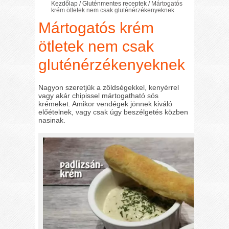
Kezdőlap
/
Gluténmentes receptek
/
Mártogatós
krém ötletek nem csak gluténérzékenyeknek
Mártogatós krém
ötletek nem csak
gluténérzékenyeknek
Nagyon szeretjük a zöldségekkel, kenyérrel
vagy akár chipissel mártogatható sós
krémeket. Amikor vendégek jönnek kiváló
előételnek, vagy csak úgy beszélgetés közben
nasinak.