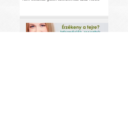
A
gluténérzékeny.hu
weboldal azzal a
céllal jött létre, hogy biztonságos
információkkal lássa el a
gluténérzékenységben szenvedők
et. A
gluténérzékenység
(cöliákia)
a szervezet
immunreakciója a gluténere. Kezelése
gluténmentes diétával lehetséges. Hol
kaphatóak gluténmentes élelmiszerek?
Gluténmentes ételreceptjeinket
felhasználva változatossá és
biztonságossá teheti a gluténmentes
diétát a gluténérzékeny számára, vagy
Önmagának.
A gluténérzékeny.hu weboldalon található
információk kizárólag tájékoztató
jellegűek, semmiképpen sem minősülnek