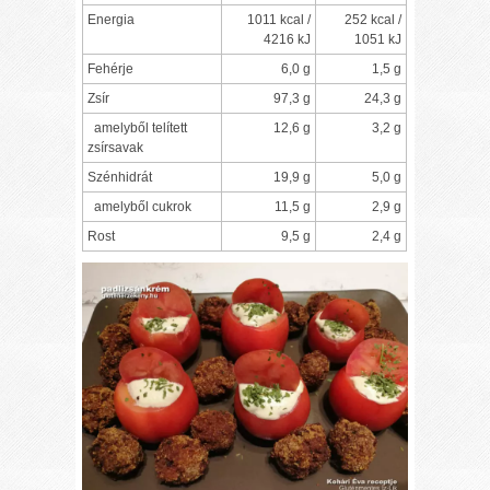
Energia
1011 kcal /
252 kcal /
4216 kJ
1051 kJ
Fehérje
6,0 g
1,5 g
Zsír
97,3 g
24,3 g
amelyből telített
12,6 g
3,2 g
zsírsavak
Szénhidrát
19,9 g
5,0 g
amelyből cukrok
11,5 g
2,9 g
Rost
9,5 g
2,4 g