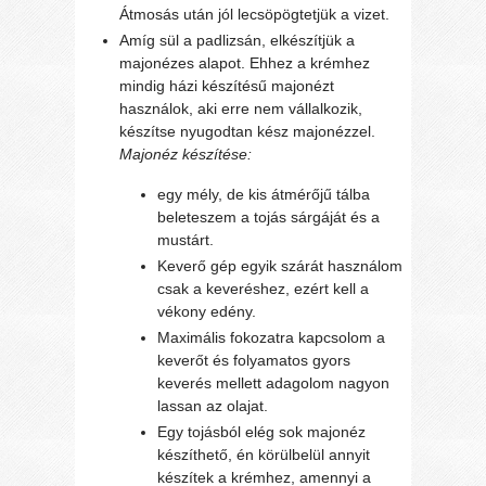
Átmosás után jól lecsöpögtetjük a vizet.
Amíg sül a padlizsán, elkészítjük a
majonézes alapot. Ehhez a krémhez
mindig házi készítésű majonézt
használok, aki erre nem vállalkozik,
készítse nyugodtan kész majonézzel.
Majonéz készítése:
egy mély, de kis átmérőjű tálba
beleteszem a tojás sárgáját és a
mustárt.
Keverő gép egyik szárát használom
csak a keveréshez, ezért kell a
vékony edény.
Maximális fokozatra kapcsolom a
keverőt és folyamatos gyors
keverés mellett adagolom nagyon
lassan az olajat.
Egy tojásból elég sok majonéz
készíthető, én körülbelül annyit
készítek a krémhez, amennyi a