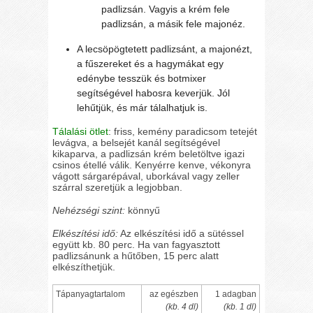
padlizsán. Vagyis a krém fele
padlizsán, a másik fele majonéz.
A lecsöpögtetett padlizsánt, a majonézt,
a fűszereket és a hagymákat egy
edénybe tesszük és botmixer
segítségével habosra keverjük. Jól
lehűtjük, és már tálalhatjuk is.
Tálalási ötlet
: friss, kemény paradicsom tetejét
levágva, a belsejét kanál segítségével
kikaparva, a padlizsán krém beletöltve igazi
csinos étellé válik. Kenyérre kenve, vékonyra
vágott sárgarépával, uborkával vagy zeller
szárral szeretjük a legjobban.
Nehézségi szint:
könnyű
Elkészítési idő:
Az elkészítési idő a sütéssel
együtt kb. 80 perc. Ha van fagyasztott
padlizsánunk a hűtőben, 15 perc alatt
elkészíthetjük.
Tápanyagtartalom
az egészben
1 adagban
(kb. 4 dl)
(kb. 1 dl)