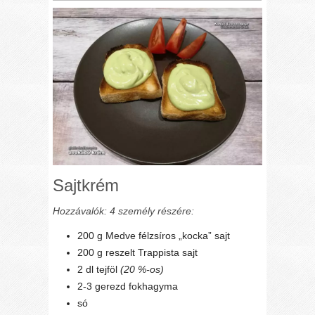
Sajtkrém
Hozzávalók: 4 személy részére:
200 g Medve félzsíros „kocka” sajt
200 g reszelt Trappista sajt
2 dl tejföl
(20 %-os)
2-3 gerezd fokhagyma
só