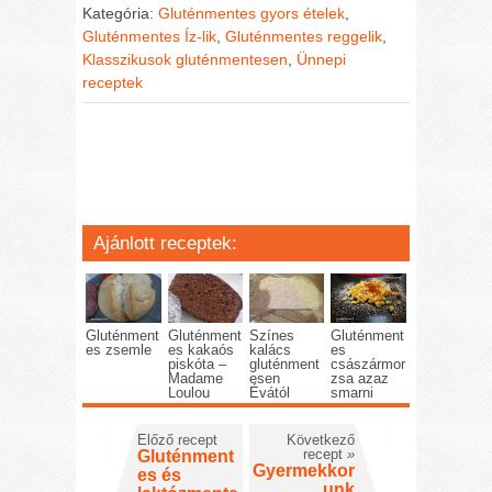
Kategória:
Gluténmentes gyors ételek
,
Gluténmentes Íz-lik
,
Gluténmentes reggelik
,
Klasszikusok gluténmentesen
,
Ünnepi
receptek
Ajánlott receptek:
Gluténment
Gluténment
Színes
Gluténment
es zsemle
es kakaós
kalács
es
piskóta –
gluténment
császármor
Madame
esen
zsa azaz
Loulou
Évától
smarni
Előző recept
Következő
recept
»
Gluténment
Gyermekkor
es és
unk