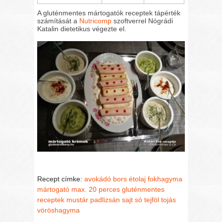
A gluténmentes mártogatók receptek tápérték
számítását a
Nutricomp
szoftverrel Nógrádi
Katalin dietetikus végezte el.
Recept címke:
avokádó
bors
étolaj
fokhagyma
mártogató
max. 20 perces gluténmentes
receptek
mustár
padlizsán
sajt
só
tejföl
tojás
vöröshagyma