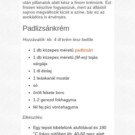
után pillanatok alatt kész a finom krémünk. Ezt
frissen készítve fogyasszuk, mert az állástól
sajnos megváltozik kicsit a színe, bár ez az
avokádóra is érvényes.
Padlizsánkrém
Hozzávalók: kb. 4 dl krém lesz belőle.
1 db közepes méretű
padlizsán
1 db közepes méretű
(M-es)
tojás
sárgája
1 dl étolaj
1 teáskanál mustár
só
őrölt fekete bors
1-2 gerezd fokhagyma
fél fej pici vöröshagyma
Elkészítés:
Egy tepsit kibélelünk alufóliával és 180
°C fokos sütőben kb. 40-60 perc alatt