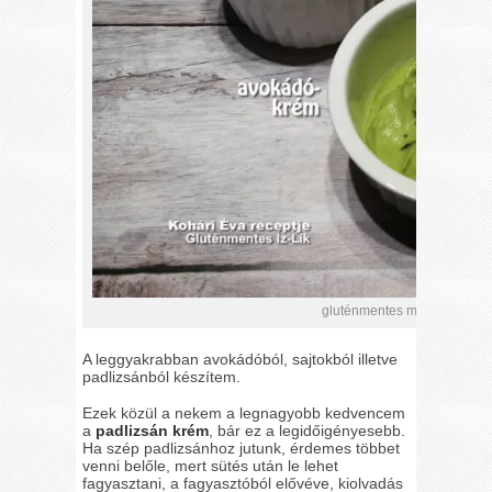
gluténmentes mártogató rec
A leggyakrabban avokádóból, sajtokból illetve
padlizsánból készítem.
Ezek közül a nekem a legnagyobb kedvencem
a
padlizsán krém
, bár ez a legidőigényesebb.
Ha szép padlizsánhoz jutunk, érdemes többet
venni belőle, mert sütés után le lehet
fagyasztani, a fagyasztóból elővéve, kiolvadás