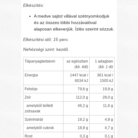
Elkészítés:
A medve sajtot villával szétnyomkodjuk
és az összes többi hozzávalóval
alaposan elkeverjük. Ízlés szerint sózzuk.
Elkészítési idő: 1
5 perc
Nehézségi szint:
kezdő
Tápanyagtartalom
az egészben
1 adagban
(kb. 4dl)
(kb. 1 dl)
Energia
1447 kcal /
361 kcal /
6034 kJ
1505 kJ
Fehérje
79,6 g
19,9 g
Zsír
112,0 g
28,0 g
amelyből telített
46,2 g
11,6 g
zsírsavak
Szénhidrát
19,2 g
4,8 g
amelyből cukrok
18,8 g
4,7 g
Rost
0,3 g
0,1 g