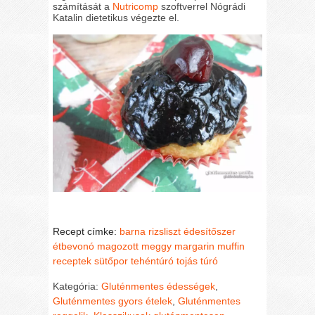
számítását a
Nutricomp
szoftverrel Nógrádi
Katalin dietetikus végezte el.
Recept címke:
barna rizsliszt
édesítőszer
étbevonó
magozott meggy
margarin
muffin
receptek
sütőpor
tehéntúró
tojás
túró
Kategória:
Gluténmentes édességek
,
Gluténmentes gyors ételek
,
Gluténmentes