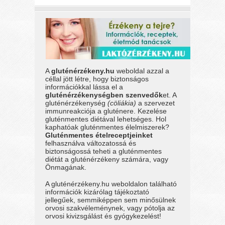
A
gluténérzékeny.hu
weboldal azzal a
céllal jött létre, hogy biztonságos
információkkal lássa el a
gluténérzékenységben szenvedők
et. A
gluténérzékenység
(cöliákia)
a szervezet
immunreakciója a gluténere. Kezelése
gluténmentes diétával lehetséges. Hol
kaphatóak gluténmentes élelmiszerek?
Gluténmentes ételreceptjeinket
felhasználva változatossá és
biztonságossá teheti a gluténmentes
diétát a gluténérzékeny számára, vagy
Önmagának.
A gluténérzékeny.hu weboldalon található
információk kizárólag tájékoztató
jellegűek, semmiképpen sem minősülnek
orvosi szakvéleménynek, vagy pótolja az
orvosi kivizsgálást és gyógykezelést!