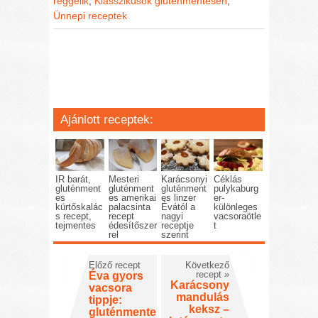
reggelik
,
Klasszikusok gluténmentesen
,
Ünnepi receptek
Ajánlott receptek:
IR barát,
Mesteri
Karácsonyi
Céklás
gluténment
gluténment
gluténment
pulykaburg
es
es amerikai
es linzer
er-
kürtőskalác
palacsinta
Évától a
különleges
s recept,
recept
nagyi
vacsoraötle
tejmentes
édesítőszer
receptje
t
rel
szerint
Előző recept
Következő
recept
»
Éva gyors
Karácsony
vacsora
mandulás
tippje:
keksz –
gluténmente