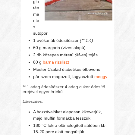
glu
tén
me
nte
s
sütőpor
1 evőkanák édesítőszer
(** 1:4)
60 g margarin (vizes alapú)
2 db közepes méretű
(M-es)
tojás
80 g
barna rizsliszt
Mester Család diabetikus étbevonó
pár szem magozott, fagyasztott
meggy
** 1 adag édesítőszer 4 adag cukor édesítő
erejével egyenértékű
Elkészítés:
A hozzávalókat alaposan kikeverjük,
majd muffin formákba tesszük.
180 °C fokra előmelegített sütőben kb.
15-20 perc alatt megsütjük.