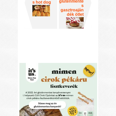
gluténmente
s hot dog
s
gasztroaján
dék ötlet