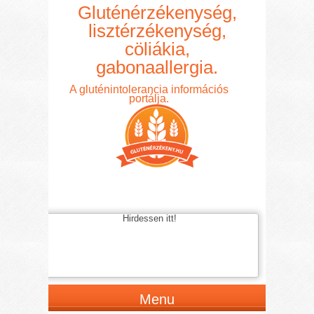
Gluténérzékenység,
lisztérzékenység,
cöliákia,
gabonaallergia.
A gluténintolerancia információs
portálja.
Hirdessen itt!
Menu