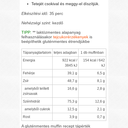
Tetejét csokival és meggy-el díszítjük.
Elkészítési idő:
35 perc
Nehézségi szint:
kezdő
TIPP:
** laktózmentes alapanyag
felhasználásakor
tejcukorérzékenyek
is
beépíthetik gluténmentes étrendjükbe
Tápanyagtartalom
teljes adagban
1 db muffinban
Energia
922 kcal /
154 kcal / 642
3845 kJ
kJ
Fehérje
39,1 g
6,5 g
Zsír
48,7 g
8,1 g
amelyből telített
16,6 g
2,8 g
zsírsavak
Szénhidrát
75,3 g
12,6 g
amelyből cukrok
12,5 g
2,1 g
Rost
3,9 g
0,7 g
A gluténmentes muffin recept tápérték