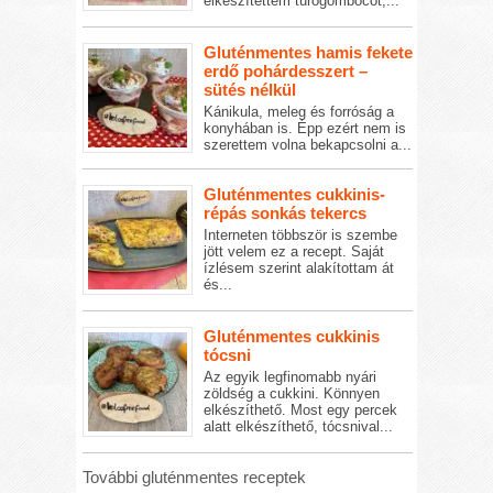
elkészítettem túrógombócot,...
Gluténmentes hamis fekete
erdő pohárdesszert –
sütés nélkül
Kánikula, meleg és forróság a
konyhában is. Épp ezért nem is
szerettem volna bekapcsolni a...
Gluténmentes cukkinis-
répás sonkás tekercs
Interneten többször is szembe
jött velem ez a recept. Saját
ízlésem szerint alakítottam át
és...
Gluténmentes cukkinis
tócsni
Az egyik legfinomabb nyári
zöldség a cukkini. Könnyen
elkészíthető. Most egy percek
alatt elkészíthető, tócsnival...
További gluténmentes receptek