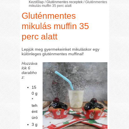
Kezdőlap
/
Gluténmentes receptek
/
Gluténmentes
mikulás muffin 35 perc alatt
Gluténmentes
mikulás muffin 35
perc alatt
Lepjük meg gyermekeinket mikuláskor egy
különleges gluténmentes muffinal!
Hozzáva
lók 6
darabho
z:
15
0 g
*
teh
ént
úró
3 g