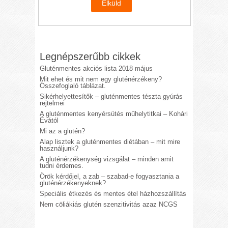
Legnépszerűbb cikkek
Gluténmentes akciós lista 2018 május
Mit ehet és mit nem egy gluténérzékeny?
Összefoglaló táblázat.
Sikérhelyettesítők – gluténmentes tészta gyúrás
rejtelmei
A gluténmentes kenyérsütés műhelytitkai – Kohári
Évától
Mi az a glutén?
Alap lisztek a gluténmentes diétában – mit mire
használjunk?
A gluténérzékenység vizsgálat – minden amit
tudni érdemes.
Örök kérdőjel, a zab – szabad-e fogyasztania a
gluténérzékenyeknek?
Speciális étkezés és mentes étel házhozszállítás
Nem cöliákiás glutén szenzitivitás azaz NCGS