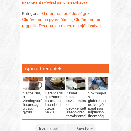
uzsonna és tízórai
vaj
xilit
zabkeksz
Kategória:
Gluténmentes édességek
,
Gluténmentes gyors ételek
,
Gluténmentes
reggelik
,
Receptek a dietetikus ajánlásával
Ajánlott receptek:
Sajtos rúd,
Narancsos
Kinder
Sokmagva
a
gluténment
szelet
s
vendégváró
es muffin –
lisztmentes
gluténment
finomság –
finomított
en –
es kenyér –
olcsó,
cukor
csökkentett
izgalmas
gyors
nélkül
szénhidrát
napindító
tartalommal
finomság
Előző recept
Következő