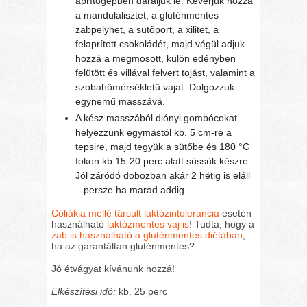
aprítógépben daráljuk le. Keverjük hozzá
a mandulalisztet, a gluténmentes
zabpelyhet, a sütőport, a xilitet, a
felaprított csokoládét, majd végül adjuk
hozzá a megmosott, külön edényben
felütött és villával felvert tojást, valamint a
szobahőmérsékletű vajat. Dolgozzuk
egynemű masszává.
A kész masszából diónyi gombócokat
helyezzünk egymástól kb. 5 cm-re a
tepsire, majd tegyük a sütőbe és 180 °C
fokon kb 15-20 perc alatt süssük készre.
Jól záródó dobozban akár 2 hétig is eláll
– persze ha marad addig.
Cöliákia mellé társult laktózintolerancia
esetén
használható
laktózmentes vaj is
! Tudta, hogy a
zab is használható a gluténmentes diétában
,
ha az garantáltan gluténmentes?
Jó étvágyat kívánunk hozzá!
Elkészítési idő:
kb. 25 perc