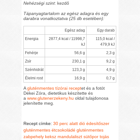
Nehézségi szint
: kezdő
Tápanyagtartalom az egész adagra és egy
darabra vonatkoztatva (25 db esetében):
Egész adag
Egy darab
Energia
2877,4 kcal / 11998,7
115,0 kcal /
kJ
479,9 kJ
Fehérje
56,6 g
2,3 g
Zsír
230,1 g
9,2 g
Szénhidrát
123,3 g
4,9 g
Élelmi rost
16,9 g
0,7 g
A
gluténmentes tízórai recept
et és a fotót
Dékei Zóra, dietetikus készítette és
a
www.glutenerzekeny.hu
oldal tulajdonosa
jelenítette meg.
Recept címke:
30 perc alatt
dió
édesítőszer
gluténmentes étcsokoládé
gluténmentes
zabpehely
keksz
mandulaliszt
sütőpor
tojás