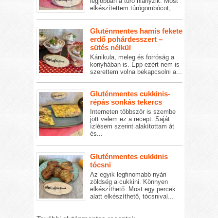
legjobban a túró hiányzik. Most
elkészítettem túrógombócot,...
Gluténmentes hamis fekete
erdő pohárdesszert –
sütés nélkül
Kánikula, meleg és forróság a
konyhában is. Épp ezért nem is
szerettem volna bekapcsolni a...
Gluténmentes cukkinis-
répás sonkás tekercs
Interneten többször is szembe
jött velem ez a recept. Saját
ízlésem szerint alakítottam át
és...
Gluténmentes cukkinis
tócsni
Az egyik legfinomabb nyári
zöldség a cukkini. Könnyen
elkészíthető. Most egy percek
alatt elkészíthető, tócsnival...