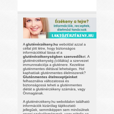
A
gluténérzékeny.hu
weboldal azzal a
céllal jött létre, hogy biztonságos
információkkal lássa el a
gluténérzékenységben szenvedők
et. A
gluténérzékenység
(cöliákia)
a szervezet
immunreakciója a gluténere. Kezelése
gluténmentes diétával lehetséges. Hol
kaphatóak gluténmentes élelmiszerek?
Gluténmentes ételreceptjeinket
felhasználva változatossá és
biztonságossá teheti a gluténmentes
diétát a gluténérzékeny számára, vagy
Önmagának.
A gluténérzékeny.hu weboldalon található
információk kizárólag tájékoztató
jellegűek, semmiképpen sem minősülnek
orvosi szakvéleménynek, vagy pótolja az