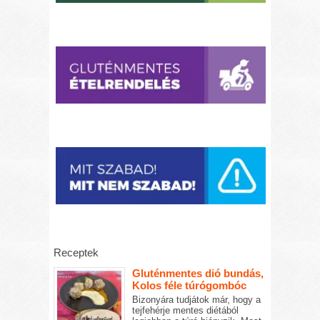
Receptek
Gluténmentes dió bundás,
Kolos féle túrógombóc
Bizonyára tudjátok már, hogy a
tejfehérje mentes diétából