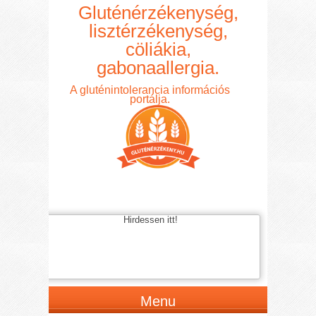
Gluténérzékenység,
lisztérzékenység,
cöliákia,
gabonaallergia.
A gluténintolerancia információs
portálja.
Hirdessen itt!
Menu