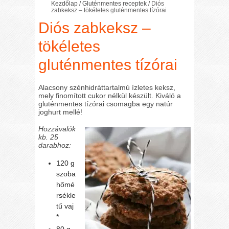
Kezdőlap
/
Gluténmentes receptek
/
Diós
zabkeksz – tökéletes gluténmentes tízórai
Diós zabkeksz –
tökéletes
gluténmentes tízórai
Alacsony szénhidráttartalmú ízletes keksz,
mely finomított cukor nélkül készült. Kiváló a
gluténmentes tízórai csomagba egy natúr
joghurt mellé!
Hozzávalók
kb. 25
darabhoz:
120 g
szoba
hőmé
rsékle
tű vaj
*
80 g