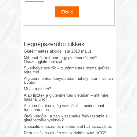
Legnépszerűbb cikkek
Gluténmentes akciós lista 2018 május
Mit ehet és mit nem egy gluténérzékeny?
Összefoglaló táblázat.
Sikérhelyettesítők – gluténmentes tészta gyúrás
rejtelmei
A gluténmentes kenyérsütés műhelytitkai – Kohári
Évától
Mi az a glutén?
Alap lisztek a gluténmentes diétában – mit mire
használjunk?
A gluténérzékenység vizsgálat – minden amit
tudni érdemes.
Örök kérdőjel, a zab – szabad-e fogyasztania a
gluténérzékenyeknek?
Speciális étkezés és mentes étel házhozszállítás
Nem cöliákiás glutén szenzitivitás azaz NCGS