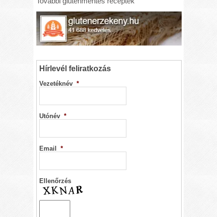
További gluténmentes receptek
Hírlevél feliratkozás
Vezetéknév
*
Utónév
*
Email
*
Ellenőrzés