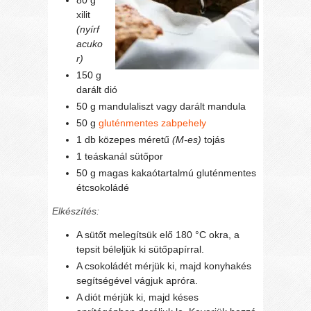
xilit
(nyírf
acuko
r)
150 g
darált dió
50 g mandulaliszt vagy darált mandula
50 g
gluténmentes zabpehely
1 db közepes méretű
(M-es)
tojás
1 teáskanál sütőpor
50 g magas kakaótartalmú gluténmentes
étcsokoládé
Elkészítés:
A sütőt melegítsük elő 180 °C okra, a
tepsit béleljük ki sütőpapírral.
A csokoládét mérjük ki, majd konyhakés
segítségével vágjuk apróra.
A diót mérjük ki, majd késes