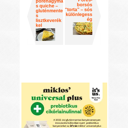
póréhagymá
borsós
s quiche –
“torta” – sós
gluténmente
különlegess
s
ég
lisztkeverék
kel