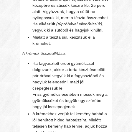
közepére és süssük készre kb. 25 perc
alatt. Vigyázzunk, hogy a sütőt ne
nyitogassuk ki, mert a tészta összeeshet.
Ha elkészült
(tűpróbával ellenőrizzük)
,
vegyük ki a sütőből és hagyjuk kihűlni.
Mialatt a tészta sül, készítsük el a
krémeket.
A krémek összeállítása:
Ha fagyasztott erdei gyümölccsel
dolgozunk, akkor a torta készítése előtt
pár órával vegyük ki a fagyasztóból és
hagyjuk felengedni, majd jól
csepegtessük le
Friss gyümölcs esetében mossuk meg a
gyümölcsöket és tegyük egy szűrőbe,
hogy jól lecsepegjenek.
A krémekhez verjük fel kemény habbá a
jól behűtött hideg habtejszínt. Mielőtt
teljesen kemény hab lenne, adjuk hozzá