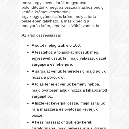
melyet egy kevés darált mogyoróval
bolondítottunk meg, az összeállításhoz pedig
kétféle krémet készítettünk.
Egyik egy gyümölcsös krém, mely a torta
belsejében található, a másik pedig a
mogyorós krém, amellyel kívülről vontuk be.
Az alap összeállítása:
A sütőt melegítsük elő 160.
A tésztához a tojásokat mossuk meg,
egyesével üssük fel, majd válasszuk szét
sárgájára és fehérjére.
A sárgáját verjük fehéredésig majd adjuk
hozzá a porcukrot.
A tojás fehérjét verjük kemény habbá,
majd óvatosan adjuk hozzá a kihabosított
sárgájához.
A liszteket keverjük össze, majd szitáljuk
rá a masszára és óvatosan keverjük
össze.
A kész masszát öntsük egy kerek
tortaformába, majd helyezzük a sütőrács