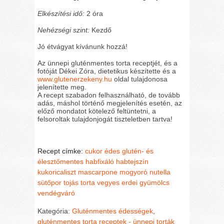
Elkészítési idő:
2 óra
Nehézségi szint:
Kezdő
Jó étvágyat kívánunk hozzá!
Az ünnepi gluténmentes torta receptjét, és a
fotóját Dékei Zóra, dietetikus készítette és a
www.glutenerzekeny.hu
oldal tulajdonosa
jelenítette meg.
A recept szabadon felhasználható, de tovább
adás, máshol történő megjelenítés esetén, az
előző mondatot kötelező feltüntetni, a
felsoroltak tulajdonjogát tiszteletben tartva!
Recept címke:
cukor
édes
glutén- és
élesztőmentes
habfixáló
habtejszín
kukoricaliszt
mascarpone
mogyoró
nutella
sütőpor
tojás
torta
vegyes erdei gyümölcs
vendégváró
Kategória:
Gluténmentes édességek
,
gluténmentes torta receptek - ünnepi torták