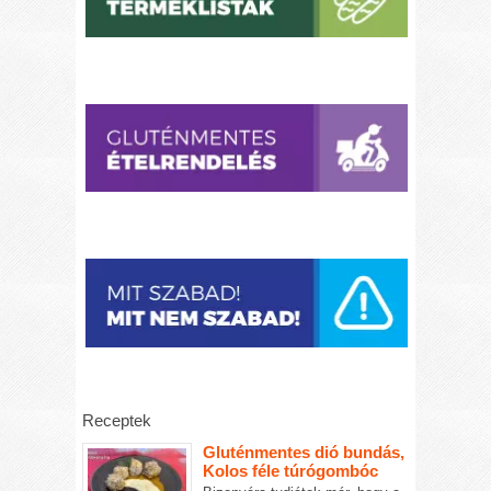
Receptek
Gluténmentes dió bundás,
Kolos féle túrógombóc