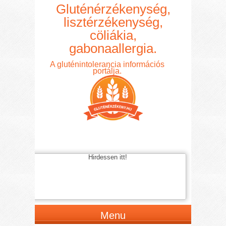
Gluténérzékenység,
lisztérzékenység,
cöliákia,
gabonaallergia.
A gluténintolerancia információs
portálja.
Hirdessen itt!
Menu