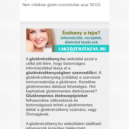
Nem cöliákiás glutén szenzitivitás azaz NCGS
A
gluténérzékeny.hu
weboldal azzal a
céllal jött létre, hogy biztonságos
információkkal lássa el a
gluténérzékenységben szenvedők
et. A
gluténérzékenység
(cöliákia)
a szervezet
immunreakciója a gluténere. Kezelése
gluténmentes diétával lehetséges. Hol
kaphatóak gluténmentes élelmiszerek?
Gluténmentes ételreceptjeinket
felhasználva változatossá és
biztonságossá teheti a gluténmentes
diétát a gluténérzékeny számára, vagy
Önmagának.
A gluténérzékeny.hu weboldalon található
információk kizárólag tájékoztató