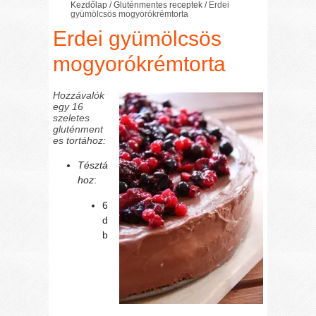
Kezdőlap
/
Gluténmentes receptek
/
Erdei
gyümölcsös mogyorókrémtorta
Erdei gyümölcsös
mogyorókrémtorta
Hozzávalók
egy 16
szeletes
gluténment
es tortához:
Tésztá
hoz
:
6
d
b