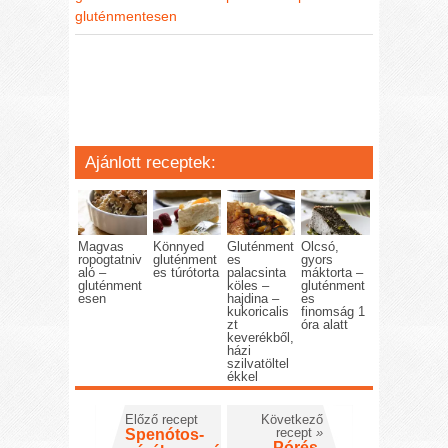
gluténmentesen
Ajánlott receptek:
Magvas
Könnyed
Gluténment
Olcsó,
ropogtatniv
gluténment
es
gyors
aló –
es túrótorta
palacsinta
máktorta –
gluténment
köles –
gluténment
esen
hajdina –
es
kukoricalis
finomság 1
zt
óra alatt
keverékből,
házi
szilvatöltel
ékkel
Előző recept
Következő
recept
»
Spenótos-
Pórés-