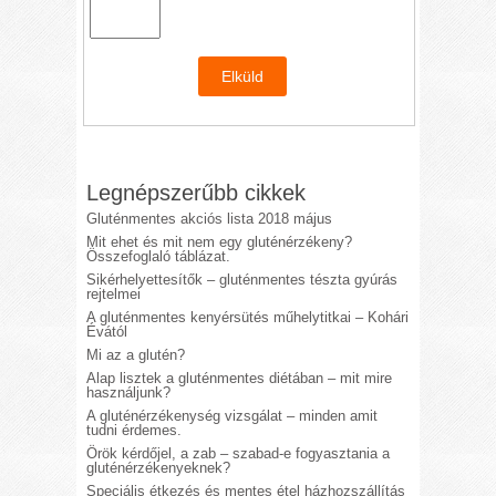
Legnépszerűbb cikkek
Gluténmentes akciós lista 2018 május
Mit ehet és mit nem egy gluténérzékeny?
Összefoglaló táblázat.
Sikérhelyettesítők – gluténmentes tészta gyúrás
rejtelmei
A gluténmentes kenyérsütés műhelytitkai – Kohári
Évától
Mi az a glutén?
Alap lisztek a gluténmentes diétában – mit mire
használjunk?
A gluténérzékenység vizsgálat – minden amit
tudni érdemes.
Örök kérdőjel, a zab – szabad-e fogyasztania a
gluténérzékenyeknek?
Speciális étkezés és mentes étel házhozszállítás