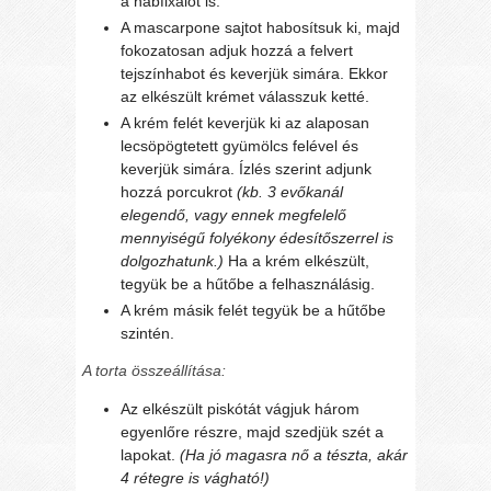
a habfixálót is.
A mascarpone sajtot habosítsuk ki, majd
fokozatosan adjuk hozzá a felvert
tejszínhabot és keverjük simára. Ekkor
az elkészült krémet válasszuk ketté.
A krém felét keverjük ki az alaposan
lecsöpögtetett gyümölcs felével és
keverjük simára. Ízlés szerint adjunk
hozzá porcukrot
(kb. 3 evőkanál
elegendő, vagy ennek megfelelő
mennyiségű folyékony édesítőszerrel is
dolgozhatunk.)
Ha a krém elkészült,
tegyük be a hűtőbe a felhasználásig.
A krém másik felét tegyük be a hűtőbe
szintén.
A torta összeállítása:
Az elkészült piskótát vágjuk három
egyenlőre részre, majd szedjük szét a
lapokat.
(Ha jó magasra nő a tészta, akár
4 rétegre is vágható!)