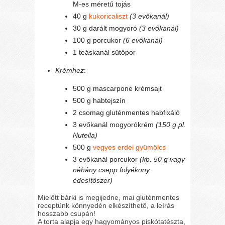
M-es méretű tojás
40 g
kukoricaliszt
(3 evőkanál)
30 g darált mogyoró
(3 evőkanál)
100 g porcukor
(6 evőkanál)
1 teáskanál sütőpor
Krémhez
:
500 g mascarpone krémsajt
500 g habtejszín
2 csomag gluténmentes habfixáló
3 evőkanál mogyorókrém
(150 g pl.
Nutella)
500 g
vegyes erdei gyümölcs
3 evőkanál porcukor
(kb. 50 g vagy
néhány csepp folyékony
édesítőszer)
Mielőtt bárki is megijedne, mai gluténmentes
receptünk könnyedén elkészíthető, a leírás
hosszabb csupán!
A torta alapja egy hagyományos piskótatészta,