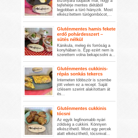
Bizonyára tudjátok már, hogy a
tejfehérje mentes diétából
legjobban a túró hiányzik. Most
elkészítettem túrógombócot,...
Gluténmentes hamis fekete
erdő pohárdesszert –
sütés nélkül
Kánikula, meleg és forróság a
konyhában is. Épp ezért nem is
szerettem volna bekapcsolni a...
Gluténmentes cukkinis-
répás sonkás tekercs
Interneten többször is szembe
jött velem ez a recept. Saját
ízlésem szerint alakítottam át
és...
Gluténmentes cukkinis
tócsni
Az egyik legfinomabb nyári
zöldség a cukkini. Könnyen
elkészíthető. Most egy percek
alatt elkészíthető, tócsnival...