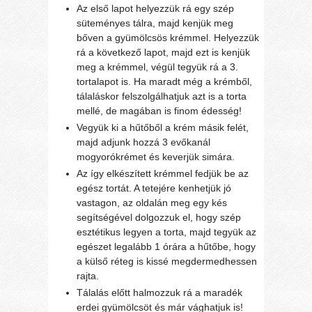
Az első lapot helyezzük rá egy szép
süteményes tálra, majd kenjük meg
bőven a gyümölcsös krémmel. Helyezzük
rá a következő lapot, majd ezt is kenjük
meg a krémmel, végül tegyük rá a 3.
tortalapot is. Ha maradt még a krémből,
tálaláskor felszolgálhatjuk azt is a torta
mellé, de magában is finom édesség!
Vegyük ki a hűtőből a krém másik felét,
majd adjunk hozzá 3 evőkanál
mogyorókrémet és keverjük simára.
Az így elkészített krémmel fedjük be az
egész tortát. A tetejére kenhetjük jó
vastagon, az oldalán meg egy kés
segítségével dolgozzuk el, hogy szép
esztétikus legyen a torta, majd tegyük az
egészet legalább 1 órára a hűtőbe, hogy
a külső réteg is kissé megdermedhessen
rajta.
Tálalás előtt halmozzuk rá a maradék
erdei gyümölcsöt és már vághatjuk is!