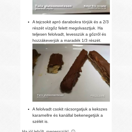
A tejcsokit apró darabokra törjük és a 2/3
részét vízgőz felett megolvasztjuk. Ha
teljesen felolvadt, levesszük a gőzről és
hozzákeverjük a maradék 1/3 részét.
A felolvadt csokit rácsorgatjuk a kekszes
karamellre és kanállal bekenegetjük a
szélét is.
Ha jól lehűlt, megesszük! 🙂