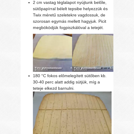
2 cm vastag téglalapot nyújtunk belőle,
sütőpapírral bélelt tepsibe helyezzük és
Twix méretű szeletekre vagdossuk, de
szorosan egymás mellett hagyjuk. Picit
megböködjük fogpiszkálóval a tetejét.
180 °C fokos előmelegített sütőben kb.
30-40 perc alatt addig sütjük, míg a
teteje elkezd barnulni.