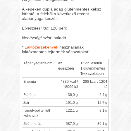
A képeken dupla adag gluténmentes keksz
látható, a feléből a következő recept
alapanyaga készült.
Elkészítési idő
: 120 perc
Nehézségi szint
: haladó
*
Laktózérzékenyek
használjanak
laktózmentes tejtermék változatokat!
Tápanyagtartalom
az
15 db. esetén
egészben
1 gluténmentes
Twix szeletben
Energia
4330 kcal /
288 kcal / 1204
18099 kJ
kJ
Fehérje
36,0 g
2,4 g
Zsír
191,0 g
12,7 g
amelyből telített
122,1 g
8,1 g
zsírsavak
Szénhidrát
587,0 g
39,1 g