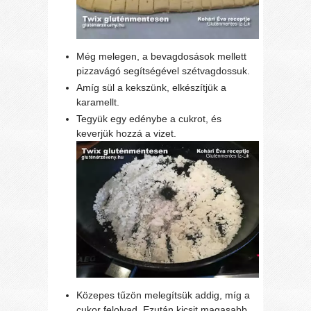
Még melegen, a bevagdosások mellett
pizzavágó segítségével szétvagdossuk.
Amíg sül a kekszünk, elkészítjük a
karamellt.
Tegyük egy edénybe a cukrot, és
keverjük hozzá a vizet.
Közepes tűzön melegítsük addig, míg a
cukor felolvad. Ezután kicsit magasabb