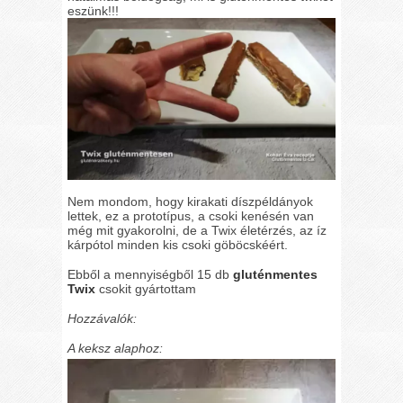
eszünk!!!
Nem mondom, hogy kirakati díszpéldányok
lettek, ez a prototípus, a csoki kenésén van
még mit gyakorolni, de a Twix életérzés, az íz
kárpótol minden kis csoki göböcskéért.
Ebből a mennyiségből 15 db
gluténmentes
Twix
csokit gyártottam
Hozzávalók:
A keksz alaphoz: