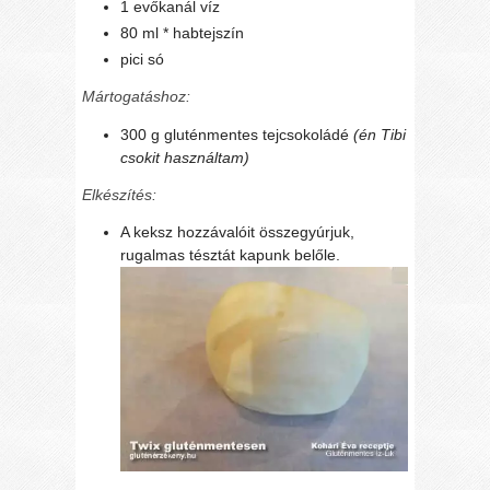
1 evőkanál víz
80 ml * habtejszín
pici só
Mártogatáshoz:
300 g gluténmentes tejcsokoládé
(én Tibi
csokit használtam)
Elkészítés:
A keksz hozzávalóit összegyúrjuk,
rugalmas tésztát kapunk belőle.