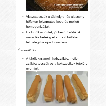
Visszatesszük a tűzhelyre, és alacsony
hőfokon folyamatos keverés mellett
homogenizáljuk.
Ha kihűlt az öntet, jól besűrűsödik. A
maradék hetekig eltartható hűtőben,
felmelegítve újra folyós lesz.
Összeállítás:
A kihűlt karamellt habzsákba, nejlon
zsákba tesszük és a kekszcsíkok tetejére
nyomjuk.