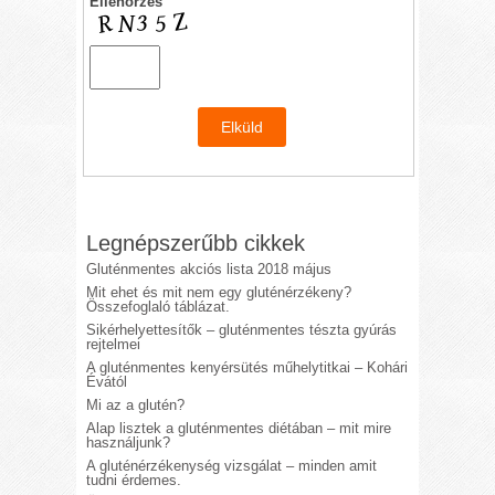
Ellenőrzés
Legnépszerűbb cikkek
Gluténmentes akciós lista 2018 május
Mit ehet és mit nem egy gluténérzékeny?
Összefoglaló táblázat.
Sikérhelyettesítők – gluténmentes tészta gyúrás
rejtelmei
A gluténmentes kenyérsütés műhelytitkai – Kohári
Évától
Mi az a glutén?
Alap lisztek a gluténmentes diétában – mit mire
használjunk?
A gluténérzékenység vizsgálat – minden amit
tudni érdemes.