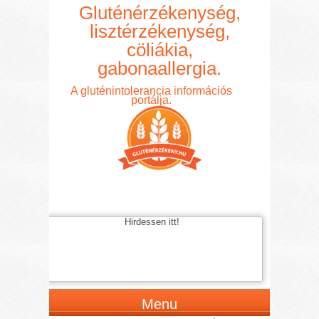
Gluténérzékenység,
lisztérzékenység,
cöliákia,
gabonaallergia.
A gluténintolerancia információs
portálja.
Hirdessen itt!
Menu