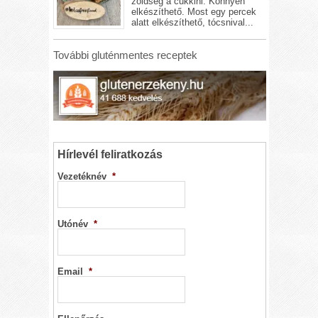
zöldség a cukkini. Könnyen
elkészíthető. Most egy percek
alatt elkészíthető, tócsnival...
További gluténmentes receptek
Hírlevél feliratkozás
Vezetéknév
*
Utónév
*
Email
*