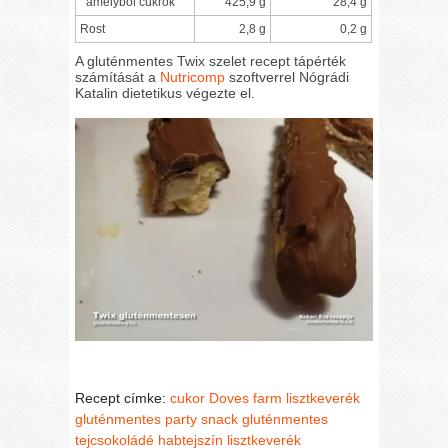
amelyből cukrok
425,9 g
28,4 g
Rost
2,8 g
0,2 g
A gluténmentes Twix szelet recept tápérték
számítását a
Nutricomp
szoftverrel Nógrádi
Katalin dietetikus végezte el.
Recept címke:
cukor
Doves farm lisztkeverék
gluténmentes party snack
gluténmentes
tejcsokoládé
habtejszín
lisztkeverék