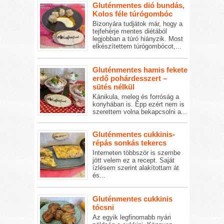
Gluténmentes dió bundás,
Kolos féle túrógombóc
Bizonyára tudjátok már, hogy a
tejfehérje mentes diétából
legjobban a túró hiányzik. Most
elkészítettem túrógombócot,...
Gluténmentes hamis fekete
erdő pohárdesszert –
sütés nélkül
Kánikula, meleg és forróság a
konyhában is. Épp ezért nem is
szerettem volna bekapcsolni a...
Gluténmentes cukkinis-
répás sonkás tekercs
Interneten többször is szembe
jött velem ez a recept. Saját
ízlésem szerint alakítottam át
és...
Gluténmentes cukkinis
tócsni
Az egyik legfinomabb nyári