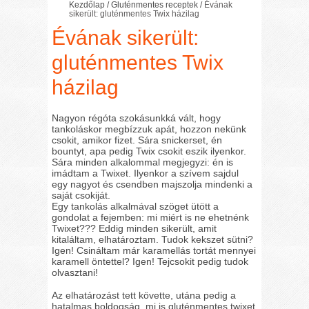
Kezdőlap
/
Gluténmentes receptek
/
Évának
sikerült: gluténmentes Twix házilag
Évának sikerült:
gluténmentes Twix
házilag
Nagyon régóta szokásunkká vált, hogy
tankoláskor megbízzuk apát, hozzon nekünk
csokit, amikor fizet. Sára snickerset, én
bountyt, apa pedig Twix csokit eszik ilyenkor.
Sára minden alkalommal megjegyzi: én is
imádtam a Twixet. Ilyenkor a szívem sajdul
egy nagyot és csendben majszolja mindenki a
saját csokiját.
Egy tankolás alkalmával szöget ütött a
gondolat a fejemben: mi miért is ne ehetnénk
Twixet??? Eddig minden sikerült, amit
kitaláltam, elhatároztam. Tudok kekszet sütni?
Igen! Csináltam már karamellás tortát mennyei
karamell öntettel? Igen! Tejcsokit pedig tudok
olvasztani!
Az elhatározást tett követte, utána pedig a
hatalmas boldogság, mi is gluténmentes twixet