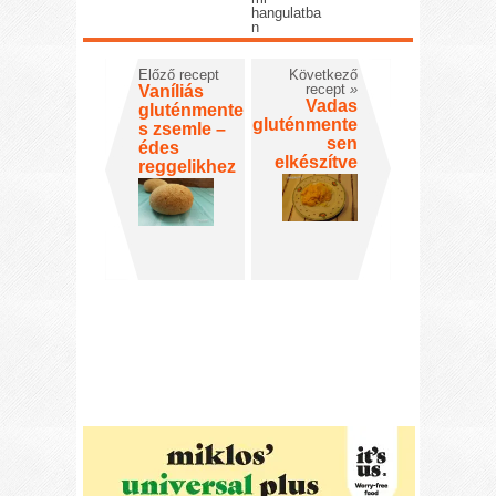
hangulatba
n
Előző recept
Következő
recept
»
Vaníliás
Vadas
gluténmente
gluténmente
s zsemle –
sen
édes
elkészítve
reggelikhez