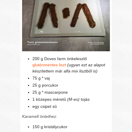
200 g Doves farm önkelesztő
gluténmentes liszt
(ugyan ezt az alapot
készítettem már alfa mix lisztből is)
75 g * vaj
25 g porcukor
25 g * mascarpone
1 közepes méretű
(M-es)
tojás
egy csipet só
Karamell öntethez:
150 g kristálycukor