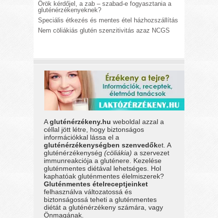
Örök kérdőjel, a zab – szabad-e fogyasztania a
gluténérzékenyeknek?
Speciális étkezés és mentes étel házhozszállítás
Nem cöliákiás glutén szenzitivitás azaz NCGS
A
gluténérzékeny.hu
weboldal azzal a
céllal jött létre, hogy biztonságos
információkkal lássa el a
gluténérzékenységben szenvedők
et. A
gluténérzékenység
(cöliákia)
a szervezet
immunreakciója a gluténere. Kezelése
gluténmentes diétával lehetséges. Hol
kaphatóak gluténmentes élelmiszerek?
Gluténmentes ételreceptjeinket
felhasználva változatossá és
biztonságossá teheti a gluténmentes
diétát a gluténérzékeny számára, vagy
Önmagának.