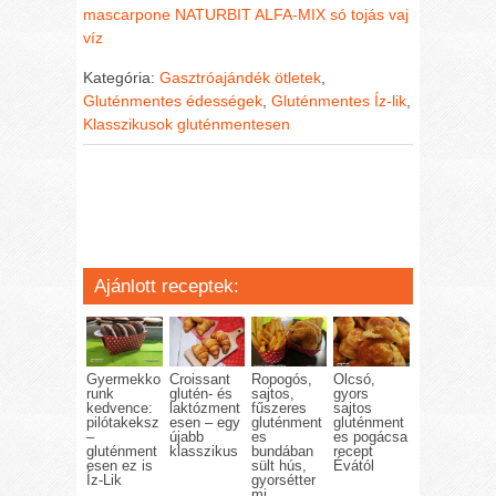
mascarpone
NATURBIT ALFA-MIX
só
tojás
vaj
víz
Kategória:
Gasztróajándék ötletek
,
Gluténmentes édességek
,
Gluténmentes Íz-lik
,
Klasszikusok gluténmentesen
Ajánlott receptek:
Gyermekko
Croissant
Ropogós,
Olcsó,
runk
glutén- és
sajtos,
gyors
kedvence:
laktózment
fűszeres
sajtos
pilótakeksz
esen – egy
gluténment
gluténment
–
újabb
es
es pogácsa
gluténment
klasszikus
bundában
recept
esen ez is
sült hús,
Évától
Íz-Lik
gyorsétter
mi