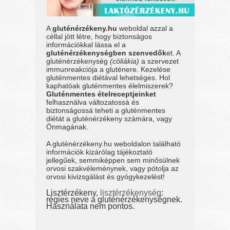
A
gluténérzékeny.hu
weboldal azzal a
céllal jött létre, hogy biztonságos
információkkal lássa el a
gluténérzékenységben szenvedők
et. A
gluténérzékenység
(cöliákia)
a szervezet
immunreakciója a gluténere. Kezelése
gluténmentes diétával lehetséges. Hol
kaphatóak gluténmentes élelmiszerek?
Gluténmentes ételreceptjeinket
felhasználva változatossá és
biztonságossá teheti a gluténmentes
diétát a gluténérzékeny számára, vagy
Önmagának.
A gluténérzékeny.hu weboldalon található
információk kizárólag tájékoztató
jellegűek, semmiképpen sem minősülnek
orvosi szakvéleménynek, vagy pótolja az
orvosi kivizsgálást és gyógykezelést!
Lisztérzékeny,
lisztérzékenység
:
régies neve a gluténérzékenységnek.
Használata nem pontos.