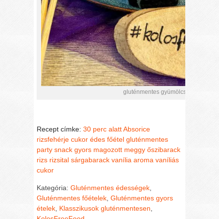
gluténmentes gyümölcsös, ragacsos 
Recept címke:
30 perc alatt
Absorice
rizsfehérje
cukor
édes
főétel
gluténmentes
party snack
gyors
magozott meggy
őszibarack
rizs
rizsital
sárgabarack
vanília aroma
vaníliás
cukor
Kategória:
Gluténmentes édességek
,
Gluténmentes főételek
,
Gluténmentes gyors
ételek
,
Klasszikusok gluténmentesen
,
KolosFreeFood