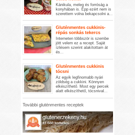
Kánikula, meleg és forróság a
konyhában is. Épp ezért nem is
szerettem volna bekapcsolni a...
Gluténmentes cukkinis-
répás sonkás tekercs
Interneten többször is szembe
jött velem ez a recept. Saját
ízlésem szerint alakítottam át
és...
Gluténmentes cukkinis
tócsni
Az egyik legfinomabb nyári
zöldség a cukkini. Könnyen
elkészíthető. Most egy percek
alatt elkészíthető, tócsnival...
További gluténmentes receptek