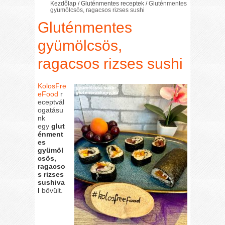
Kezdőlap
/
Gluténmentes receptek
/
Gluténmentes
gyümölcsös, ragacsos rizses sushi
Gluténmentes
gyümölcsös,
ragacsos rizses sushi
KolosFre
eFood
r
eceptvál
ogatásu
nk
egy
glut
énment
es
gyümöl
csös,
ragacso
s rizses
sushiva
l
bővült.