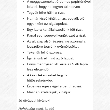
A meggyszemeket érdemes papírtörlővel
leitatni, hogy ne legyen túl nedves.
Tegyük félre hűlni a rizst.
Ha már kissé kihűlt a rizs, vegyük elő
egyenként az algalapokat.
Egy lapra kanállal szedjünk főtt rizst.
Kanál segítségével kenjük szét a riszt.
Az algalap alsó részére, ne azonnal a
legszélére tegyünk gyümölcsöket.
Tekerjük fel jó szorosan.
Így járjunk el mind az 5 lappal.
Ennyi mennyiség kb. erre az 5 db lapra
lesz elegendő.
A kész tekercseket tegyük
hűtőszekrénybe.
Érdemes egész éjjelre bent hagyni.
Másnap szeleteljük, kínáljuk.
Jó étvágyat kívánok!
Nehézségi szint:
kezdő