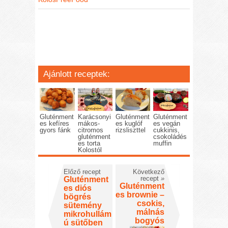
Ajánlott receptek:
Gluténment
Karácsonyi
Gluténment
Gluténment
es kefíres
mákos-
es kuglóf
es vegán
gyors fánk
citromos
rizsliszttel
cukkinis,
gluténment
csokoládés
es torta
muffin
Kolostól
Előző recept
Következő
recept
»
Gluténment
Gluténment
es diós
es brownie –
bögrés
csokis,
sütemény
málnás
mikrohullám
bogyós
ú sütőben