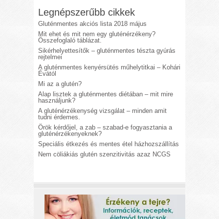
Legnépszerűbb cikkek
Gluténmentes akciós lista 2018 május
Mit ehet és mit nem egy gluténérzékeny?
Összefoglaló táblázat.
Sikérhelyettesítők – gluténmentes tészta gyúrás
rejtelmei
A gluténmentes kenyérsütés műhelytitkai – Kohári
Évától
Mi az a glutén?
Alap lisztek a gluténmentes diétában – mit mire
használjunk?
A gluténérzékenység vizsgálat – minden amit
tudni érdemes.
Örök kérdőjel, a zab – szabad-e fogyasztania a
gluténérzékenyeknek?
Speciális étkezés és mentes étel házhozszállítás
Nem cöliákiás glutén szenzitivitás azaz NCGS