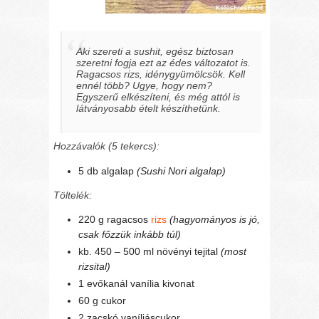
Aki szereti a sushit, egész biztosan
szeretni fogja ezt az édes változatot is.
Ragacsos rizs, idénygyümölcsök. Kell
ennél több? Ugye, hogy nem?
Egyszerű elkészíteni, és még attól is
látványosabb ételt készíthetünk.
Hozzávalók (5 tekercs):
5 db algalap
(Sushi Nori algalap)
Töltelék:
220 g ragacsos
rizs
(hagyományos is jó,
csak főzzük inkább túl)
kb. 450 – 500 ml növényi tejital
(most
rizsital)
1 evőkanál vanília kivonat
60 g cukor
2 zacskó vaníliáscukor