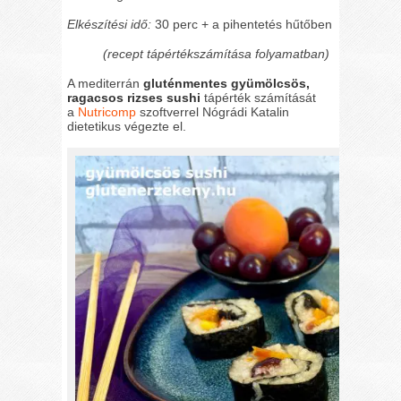
Elkészítési idő:
30 perc + a pihentetés hűtőben
(recept tápértékszámítása folyamatban)
A mediterrán
gluténmentes gyümölcsös,
ragacsos rizses sushi
tápérték számítását
a
Nutricomp
szoftverrel Nógrádi Katalin
dietetikus végezte el.