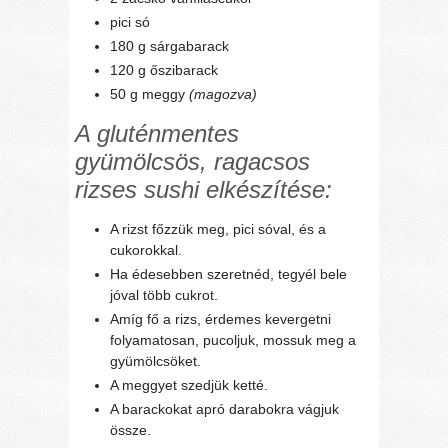
pici só
180 g sárgabarack
120 g őszibarack
50 g meggy
(magozva)
A gluténmentes
gyümölcsös, ragacsos
rizses sushi elkészítése:
A rizst főzzük meg, pici sóval, és a
cukorokkal.
Ha édesebben szeretnéd, tegyél bele
jóval több cukrot.
Amíg fő a rizs, érdemes kevergetni
folyamatosan, pucoljuk, mossuk meg a
gyümölcsöket.
A meggyet szedjük ketté.
A barackokat apró darabokra vágjuk
össze.