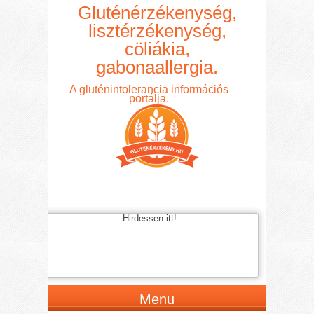
Gluténérzékenység,
lisztérzékenység,
cöliákia,
gabonaallergia.
A gluténintolerancia információs
portálja.
Hirdessen itt!
Menu