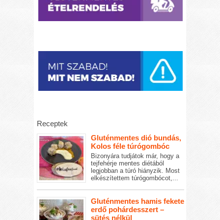
Receptek
Gluténmentes dió bundás,
Kolos féle túrógombóc
Bizonyára tudjátok már, hogy a
tejfehérje mentes diétából
legjobban a túró hiányzik. Most
elkészítettem túrógombócot,...
Gluténmentes hamis fekete
erdő pohárdesszert –
sütés nélkül