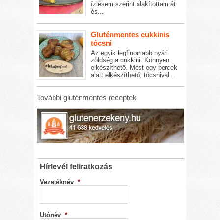
ízlésem szerint alakítottam át
és...
Gluténmentes cukkinis
tócsni
Az egyik legfinomabb nyári
zöldség a cukkini. Könnyen
elkészíthető. Most egy percek
alatt elkészíthető, tócsnival...
További gluténmentes receptek
Hírlevél feliratkozás
Vezetéknév
*
Utónév
*