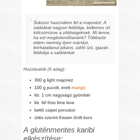
Sokszor használom fel a majonézt. A
salátákat nagyon feldobja, kellemes ízt
kölcsönözve a zöldségeknek. Mi lenne,
ha ezt megbolondítanánk? Többször
ettem nemrég ilyen mártást,
leírhatatlanul pikáns, üdítő ízű, igazán
feldobja a salátánkat.
Hozzávalók (6 adag):
300 g light majonéz
100 g pucolt, érett
mangó
kb. 1 cm nagyságú gyömbér
kb. fél friss lime leve
kettő csipet porcukor
ízlés szerint frissen őrölt bors
A gluténmentes karibi
elkészítése: