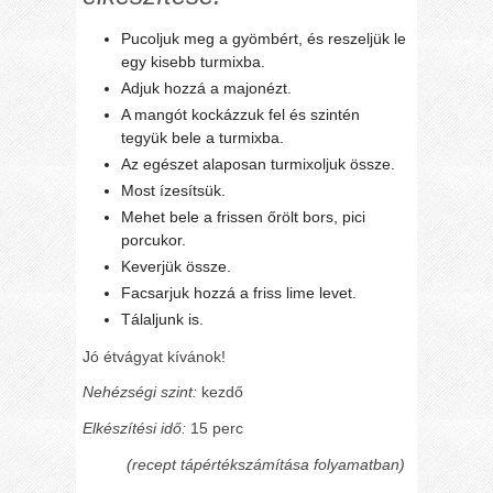
Pucoljuk meg a gyömbért, és reszeljük le
egy kisebb turmixba.
Adjuk hozzá a majonézt.
A mangót kockázzuk fel és szintén
tegyük bele a turmixba.
Az egészet alaposan turmixoljuk össze.
Most ízesítsük.
Mehet bele a frissen őrölt bors, pici
porcukor.
Keverjük össze.
Facsarjuk hozzá a friss lime levet.
Tálaljunk is.
Jó étvágyat kívánok!
Nehézségi szint:
kezdő
Elkészítési idő:
15 perc
(recept tápértékszámítása folyamatban)