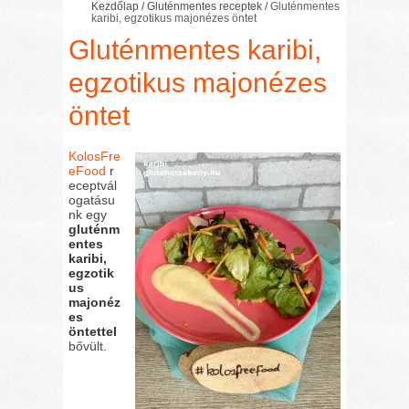
Kezdőlap
/
Gluténmentes receptek
/
Gluténmentes
karibi, egzotikus majonézes öntet
Gluténmentes karibi,
egzotikus majonézes
öntet
KolosFre
eFood
r
eceptvál
ogatásu
nk egy
gluténm
entes
karibi,
egzotik
us
majonéz
es
öntettel
bővült.