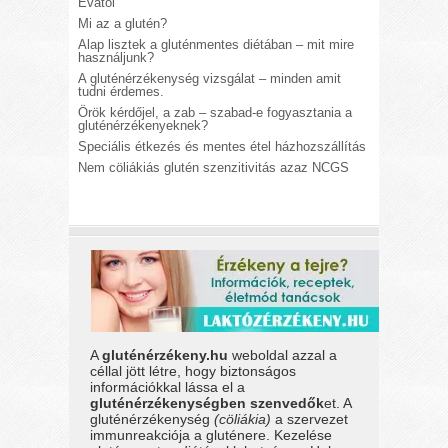
Évától
Mi az a glutén?
Alap lisztek a gluténmentes diétában – mit mire
használjunk?
A gluténérzékenység vizsgálat – minden amit
tudni érdemes.
Örök kérdőjel, a zab – szabad-e fogyasztania a
gluténérzékenyeknek?
Speciális étkezés és mentes étel házhozszállítás
Nem cöliákiás glutén szenzitivitás azaz NCGS
A
gluténérzékeny.hu
weboldal azzal a
céllal jött létre, hogy biztonságos
információkkal lássa el a
gluténérzékenységben szenvedők
et. A
gluténérzékenység
(cöliákia)
a szervezet
immunreakciója a gluténere. Kezelése