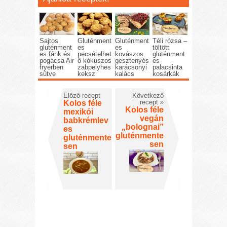
Sajtos
Gluténment
Gluténment
Téli rózsa –
gluténment
es
es
töltött
es fánk és
pecsételhet
kovászos
gluténment
pogácsa Air
ő kókuszos
gesztenyés
es
fryerben
zabpelyhes
karácsonyi
palacsinta
sütve
keksz
kalács
kosárkák
Előző recept
Következő
recept
»
Kolos féle
Kolos féle
mexikói
vegán
babkrémlev
„bolognai”
es
gluténmente
gluténmente
sen
sen