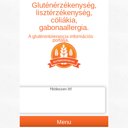
Gluténérzékenység,
lisztérzékenység,
cöliákia,
gabonaallergia.
A gluténintolerancia információs
portálja.
Hirdessen itt!
Menu