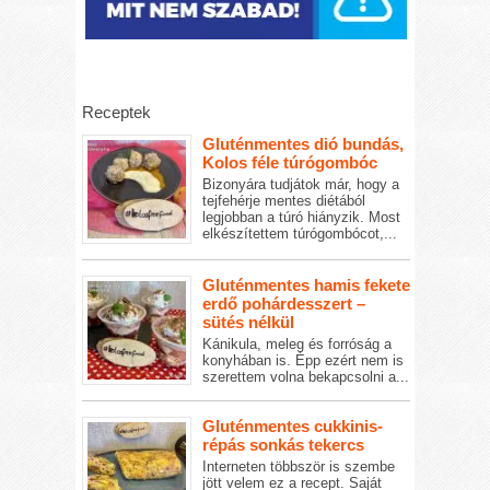
Receptek
Gluténmentes dió bundás,
Kolos féle túrógombóc
Bizonyára tudjátok már, hogy a
tejfehérje mentes diétából
legjobban a túró hiányzik. Most
elkészítettem túrógombócot,...
Gluténmentes hamis fekete
erdő pohárdesszert –
sütés nélkül
Kánikula, meleg és forróság a
konyhában is. Épp ezért nem is
szerettem volna bekapcsolni a...
Gluténmentes cukkinis-
répás sonkás tekercs
Interneten többször is szembe
jött velem ez a recept. Saját