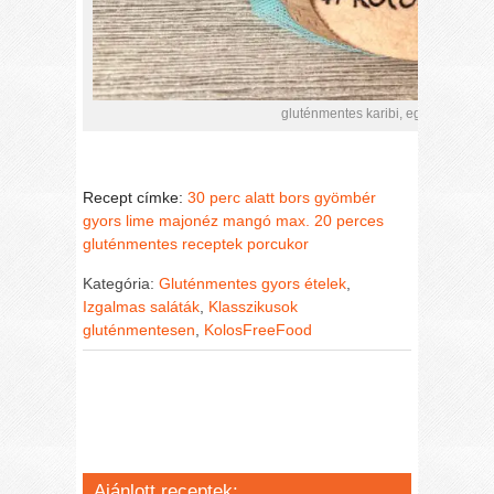
gluténmentes karibi, egzotikus maj
Recept címke:
30 perc alatt
bors
gyömbér
gyors
lime
majonéz
mangó
max. 20 perces
gluténmentes receptek
porcukor
Kategória:
Gluténmentes gyors ételek
,
Izgalmas saláták
,
Klasszikusok
gluténmentesen
,
KolosFreeFood
Ajánlott receptek: