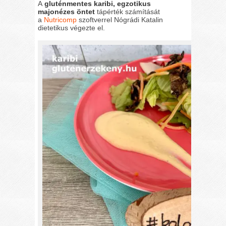
A
gluténmentes karibi, egzotikus
majonézes öntet
tápérték számítását
a
Nutricomp
szoftverrel Nógrádi Katalin
dietetikus végezte el.