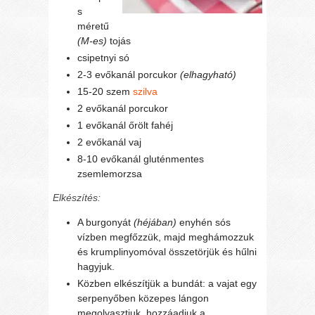
s
méretű
(M-es)
tojás
csipetnyi só
2-3 evőkanál porcukor
(elhagyható)
15-20 szem
szilva
2 evőkanál porcukor
1 evőkanál őrölt fahéj
2 evőkanál vaj
8-10 evőkanál gluténmentes
zsemlemorzsa
Elkészítés:
A burgonyát
(héjában)
enyhén sós
vízben megfőzzük, majd meghámozzuk
és krumplinyomóval összetörjük és hűlni
hagyjuk.
Közben elkészítjük a bundát: a vajat egy
serpenyőben közepes lángon
megolvasztjuk, hozzáadjuk a