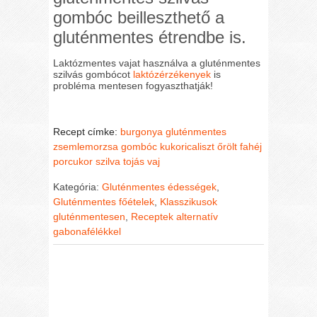
gombóc beilleszthető a
gluténmentes étrendbe is.
Laktózmentes vajat használva a gluténmentes
szilvás gombócot
laktózérzékenyek
is
probléma mentesen fogyaszthatják!
Recept címke:
burgonya
gluténmentes
zsemlemorzsa
gombóc
kukoricaliszt
őrölt fahéj
porcukor
szilva
tojás
vaj
Kategória:
Gluténmentes édességek
,
Gluténmentes főételek
,
Klasszikusok
gluténmentesen
,
Receptek alternatív
gabonafélékkel