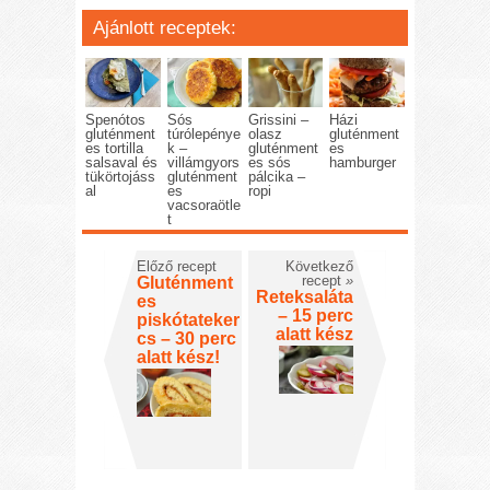
Ajánlott receptek:
Spenótos
Sós
Grissini –
Házi
gluténment
túrólepénye
olasz
gluténment
es tortilla
k –
gluténment
es
salsaval és
villámgyors
es sós
hamburger
tükörtojáss
gluténment
pálcika –
al
es
ropi
vacsoraötle
t
Előző recept
Következő
recept
»
Gluténment
Reteksaláta
es
– 15 perc
piskótateker
alatt kész
cs – 30 perc
alatt kész!