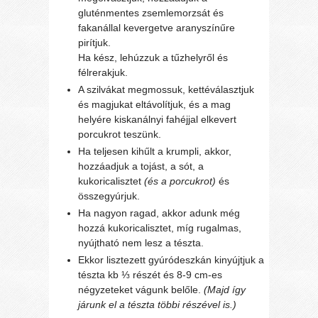
gluténmentes zsemlemorzsát és
fakanállal kevergetve aranyszínűre
pirítjuk.
Ha kész, lehúzzuk a tűzhelyről és
félrerakjuk.
A szilvákat megmossuk, kettéválasztjuk
és magjukat eltávolítjuk, és a mag
helyére kiskanálnyi fahéjjal elkevert
porcukrot teszünk.
Ha teljesen kihűlt a krumpli, akkor,
hozzáadjuk a tojást, a sót, a
kukoricalisztet
(és a porcukrot)
és
összegyúrjuk.
Ha nagyon ragad, akkor adunk még
hozzá kukoricalisztet, míg rugalmas,
nyújtható nem lesz a tészta.
Ekkor lisztezett gyúródeszkán kinyújtjuk a
tészta kb ⅓ részét és 8-9 cm-es
négyzeteket vágunk belőle.
(Majd így
járunk el a tészta többi részével is.)