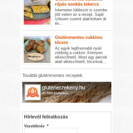
répás sonkás tekercs
Interneten többször is szembe
jött velem ez a recept. Saját
ízlésem szerint alakítottam át
és...
Gluténmentes cukkinis
tócsni
Az egyik legfinomabb nyári
zöldség a cukkini. Könnyen
elkészíthető. Most egy percek
alatt elkészíthető, tócsnival...
További gluténmentes receptek
Hírlevél feliratkozás
Vezetéknév
*