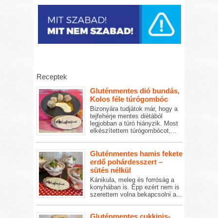
Receptek
Gluténmentes dió bundás,
Kolos féle túrógombóc
Bizonyára tudjátok már, hogy a
tejfehérje mentes diétából
legjobban a túró hiányzik. Most
elkészítettem túrógombócot,...
Gluténmentes hamis fekete
erdő pohárdesszert –
sütés nélkül
Kánikula, meleg és forróság a
konyhában is. Épp ezért nem is
szerettem volna bekapcsolni a...
Gluténmentes cukkinis-