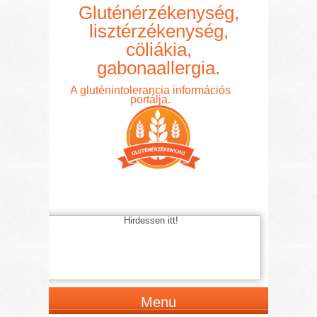
Gluténérzékenység,
lisztérzékenység,
cöliákia,
gabonaallergia.
A gluténintolerancia információs
portálja.
Hirdessen itt!
Menu