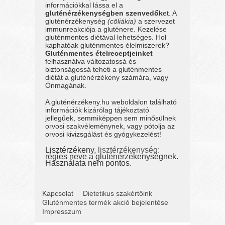
információkkal lássa el a
gluténérzékenységben szenvedők
et. A
gluténérzékenység
(cöliákia)
a szervezet
immunreakciója a gluténere. Kezelése
gluténmentes diétával lehetséges. Hol
kaphatóak gluténmentes élelmiszerek?
Gluténmentes ételreceptjeinket
felhasználva változatossá és
biztonságossá teheti a gluténmentes
diétát a gluténérzékeny számára, vagy
Önmagának.
A gluténérzékeny.hu weboldalon található
információk kizárólag tájékoztató
jellegűek, semmiképpen sem minősülnek
orvosi szakvéleménynek, vagy pótolja az
orvosi kivizsgálást és gyógykezelést!
Lisztérzékeny,
lisztérzékenység
:
régies neve a gluténérzékenységnek.
Használata nem pontos.
Kapcsolat
Dietetikus szakértőink
Gluténmentes termék akció bejelentése
Impresszum