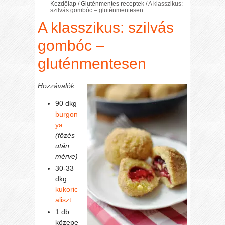
Kezdőlap
/
Gluténmentes receptek
/
A klasszikus:
szilvás gombóc – gluténmentesen
A klasszikus: szilvás
gombóc –
gluténmentesen
Hozzávalók:
90 dkg
burgon
ya
(főzés
után
mérve)
30-33
dkg
kukoric
aliszt
1 db
közepe