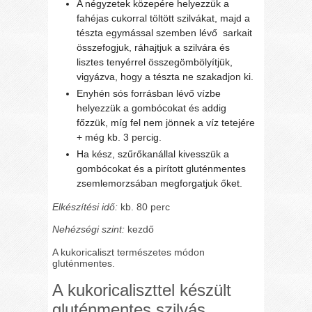
A négyzetek közepére helyezzük a
fahéjas cukorral töltött szilvákat, majd a
tészta egymással szemben lévő sarkait
összefogjuk, ráhajtjuk a szilvára és
lisztes tenyérrel összegömbölyítjük,
vigyázva, hogy a tészta ne szakadjon ki.
Enyhén sós forrásban lévő vízbe
helyezzük a gombócokat és addig
főzzük, míg fel nem jönnek a víz tetejére
+ még kb. 3 percig.
Ha kész, szűrőkanállal kivesszük a
gombócokat és a pirított gluténmentes
zsemlemorzsában megforgatjuk őket.
Elkészítési idő:
kb. 80 perc
Nehézségi szint:
kezdő
A kukoricaliszt természetes módon
gluténmentes.
A kukoricaliszttel készült
gluténmentes szilvás