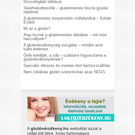
Összefoglaló táblázat.
Sikérhelyettesítők – gluténmentes tészta gyúrás
rejtelmei
A gluténmentes kenyérsütés műhelytitkai – Kohári
Évától
Mi az a glutén?
Alap lisztek a gluténmentes diétában – mit mire
használjunk?
A gluténérzékenység vizsgálat – minden amit
tudni érdemes.
Örök kérdőjel, a zab – szabad-e fogyasztania a
gluténérzékenyeknek?
Speciális étkezés és mentes étel házhozszállítás
Nem cöliákiás glutén szenzitivitás azaz NCGS
A
gluténérzékeny.hu
weboldal azzal a
céllal jött létre, hogy biztonságos