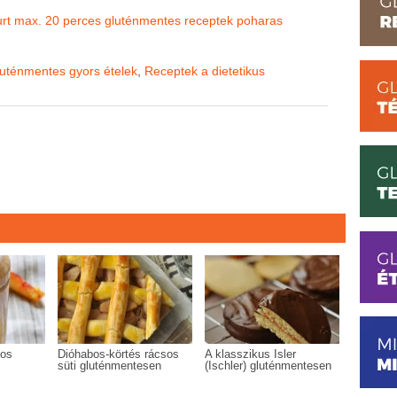
rt
max. 20 perces gluténmentes receptek
poharas
uténmentes gyors ételek
,
Receptek a dietetikus
nos
Dióhabos-körtés rácsos
A klasszikus Isler
süti gluténmentesen
(Ischler) gluténmentesen