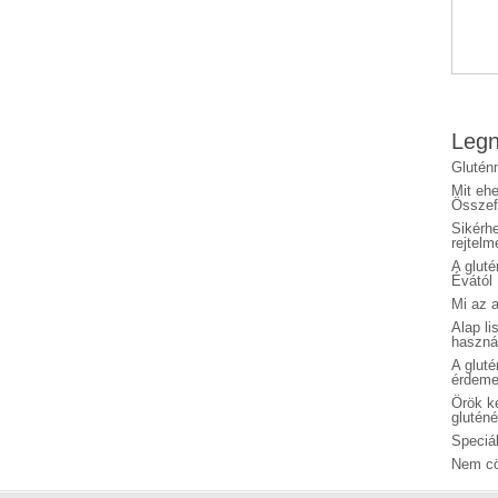
Legn
Glutén
Mit eh
Összefo
Sikérhe
rejtelm
A glut
Évától
Mi az a
Alap li
haszná
A glut
érdeme
Örök ké
glutén
Speciál
Nem cö