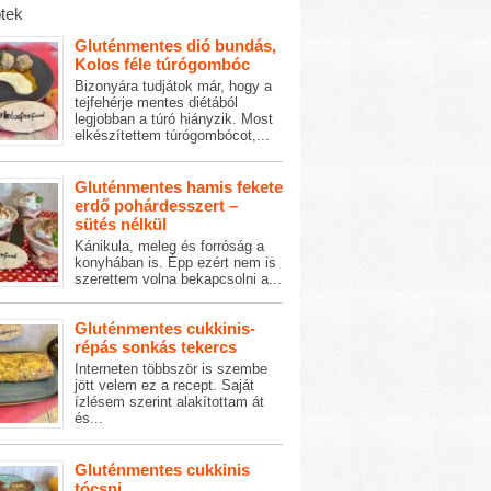
tek
Gluténmentes dió bundás,
Kolos féle túrógombóc
Bizonyára tudjátok már, hogy a
tejfehérje mentes diétából
legjobban a túró hiányzik. Most
elkészítettem túrógombócot,...
Gluténmentes hamis fekete
erdő pohárdesszert –
sütés nélkül
Kánikula, meleg és forróság a
konyhában is. Épp ezért nem is
szerettem volna bekapcsolni a...
Gluténmentes cukkinis-
répás sonkás tekercs
Interneten többször is szembe
jött velem ez a recept. Saját
ízlésem szerint alakítottam át
és...
Gluténmentes cukkinis
tócsni