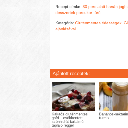
Recept címke:
30 perc alatt
banán
joghu
desszertek
porcukor
túró
Kategória:
Gluténmentes édességek
,
Gl
ajánlásával
Ajánlott receptek:
Kakaós gluténmentes
Banános-nektari
gofri – csökkentett
turmix
szénhidrát tartalmú
tápláló reggeli