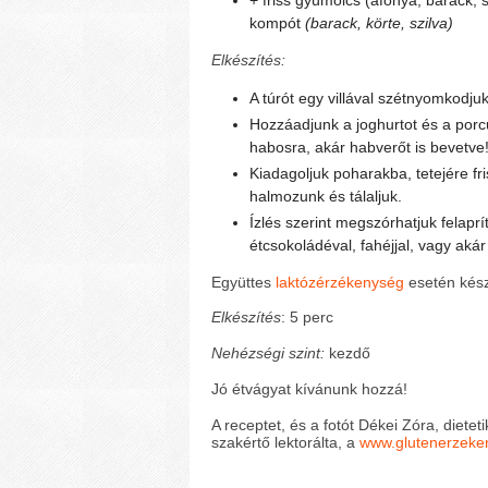
kompót
(barack, körte, szilva)
Elkészítés:
A túrót egy villával szétnyomkodjuk
Hozzáadjunk a joghurtot és a porc
habosra, akár habverőt is bevetve!
Kiadagoljuk poharakba, tetejére fr
halmozunk és tálaljuk.
Ízlés szerint megszórhatjuk felapr
étcsokoládéval, fahéjjal, vagy akár
Együttes
laktózérzékenység
esetén készí
Elkészítés
: 5 perc
Nehézségi szint:
kezdő
Jó étvágyat kívánunk hozzá!
A receptet, és a fotót Dékei Zóra, dietet
szakértő lektorálta, a
www.glutenerzeke