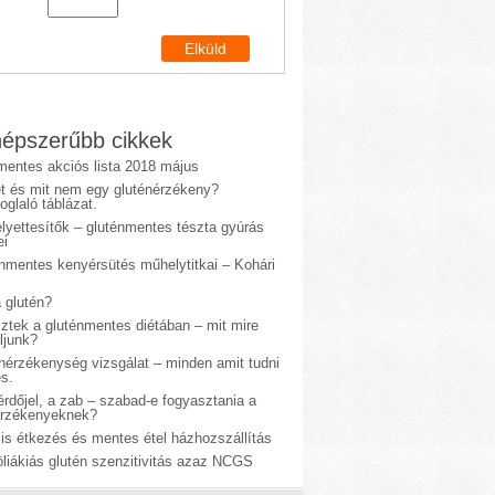
épszerűbb cikkek
mentes akciós lista 2018 május
et és mit nem egy gluténérzékeny?
glaló táblázat.
lyettesítők – gluténmentes tészta gyúrás
ei
énmentes kenyérsütés műhelytitkai – Kohári
 glutén?
sztek a gluténmentes diétában – mit mire
ljunk?
énérzékenység vizsgálat – minden amit tudni
s.
rdőjel, a zab – szabad-e fogyasztania a
érzékenyeknek?
is étkezés és mentes étel házhozszállítás
liákiás glutén szenzitivitás azaz NCGS