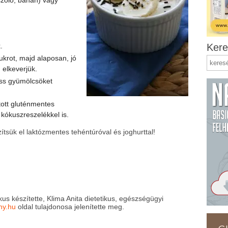
.
Kere
ukrot, majd alaposan, jó
 elkeverjük.
iss gyümölcsöket
ított gluténmentes
 kókuszreszelékkel is.
tsük el laktózmentes tehéntúróval és joghurttal!
ikus készítette, Klima Anita dietetikus, egészségügyi
ny.hu
oldal tulajdonosa jelenítette meg.