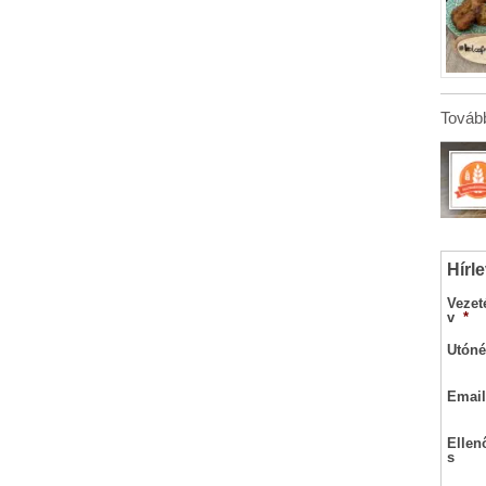
Tovább
Hírle
Vezet
v
*
Utóné
Email
Ellen
s