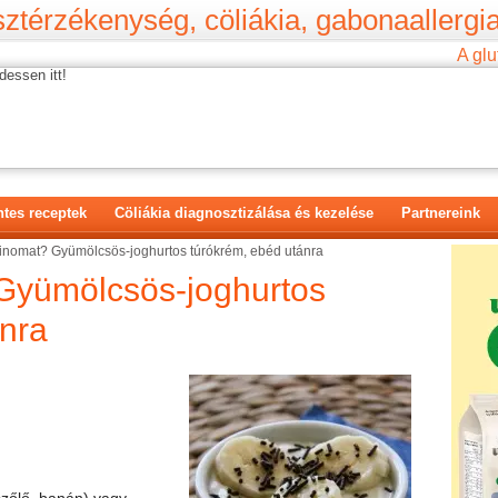
ztérzékenység, cöliákia, gabonaallergia
A glu
dessen itt!
tes receptek
Cöliákia diagnosztizálása és kezelése
Partnereink
inomat? Gyümölcsös-joghurtos túrókrém, ebéd utánra
Gyümölcsös-joghurtos
ánra
szőlő, banán) vagy