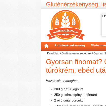
Gluténérzékenység, lis
Hir
A gluténérzékenység
Gluténmen
Kezdőlap
/
Gluténmentes receptek
/
Gyorsan f
Gyorsan finomat? 
túrókrém, ebéd ut
Hozzávaló 4 adaghoz:
200 g natúr joghurt
250 g zsírszegény tehéntúró
2 evőkanál porcukor
+ friss gyümölcs (áfonya, barack, 