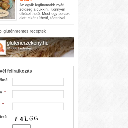
Az egyik legfinomabb nyári
zöldség a cukkini. Könnyen
elkészíthető. Most egy percek
alatt elkészíthető, tócsnival...
i gluténmentes receptek
vél feliratkozás
ékné
v
*
*
őrzé