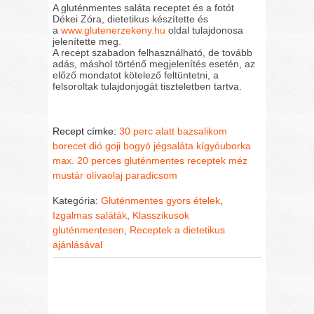
A gluténmentes saláta receptet és a fotót
Dékei Zóra, dietetikus készítette és
a
www.glutenerzekeny.hu
oldal tulajdonosa
jelenítette meg.
A recept szabadon felhasználható, de tovább
adás, máshol történő megjelenítés esetén, az
előző mondatot kötelező feltüntetni, a
felsoroltak tulajdonjogát tiszteletben tartva.
Recept címke:
30 perc alatt
bazsalikom
borecet
dió
goji bogyó
jégsaláta
kígyóuborka
max. 20 perces gluténmentes receptek
méz
mustár
olívaolaj
paradicsom
Kategória:
Gluténmentes gyors ételek
,
Izgalmas saláták
,
Klasszikusok
gluténmentesen
,
Receptek a dietetikus
ajánlásával