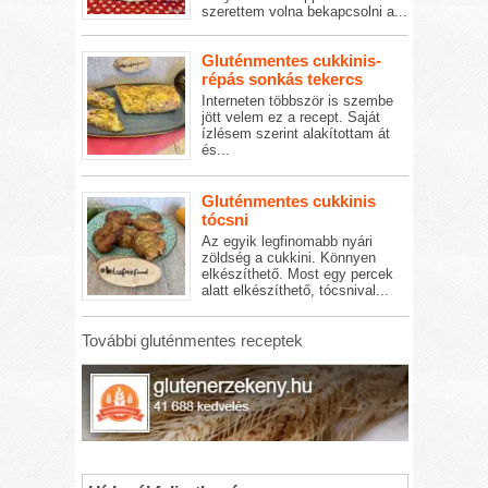
szerettem volna bekapcsolni a...
Gluténmentes cukkinis-
répás sonkás tekercs
Interneten többször is szembe
jött velem ez a recept. Saját
ízlésem szerint alakítottam át
és...
Gluténmentes cukkinis
tócsni
Az egyik legfinomabb nyári
zöldség a cukkini. Könnyen
elkészíthető. Most egy percek
alatt elkészíthető, tócsnival...
További gluténmentes receptek