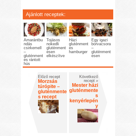
Ajánlott receptek:
Amarántbu
Tojásos
Házi
Egy igazi
ndás
nokedli
gluténment
borvacsora
csirkemell
gluténment
es
–
–
esen
hamburger
gluténment
gluténment
elkészítve
esen
es rántott
hús
Előző recept
Következő
recept
»
Morzsás
Mester házi
túrópite –
gluténmente
gluténmente
s
s recept
kenyérlepén
y