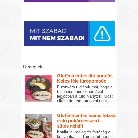
Receptek
Gluténmentes dió bundás,
Kolos féle túrógombóc
Bizonyára tudjátok már, hogy a
tejfehérje mentes diétából
legjobban a túró hiányzik. Most
elkészítettem túrógombócot,...
Gluténmentes hamis fekete
erdő pohárdesszert –
sütés nélkül
Kánikula, meleg és forróság a
konyhában is. Épp ezért nem is