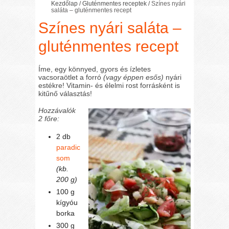
Kezdőlap
/
Gluténmentes receptek
/
Színes nyári
saláta – gluténmentes recept
Színes nyári saláta –
gluténmentes recept
Íme, egy könnyed, gyors és ízletes
vacsoraötlet a forró
(vagy éppen esős)
nyári
estékre! Vitamin- és élelmi rost forrásként is
kitűnő választás!
Hozzávalók
2 főre:
2 db
paradic
som
(kb.
200 g)
100 g
kígyóu
borka
300 g