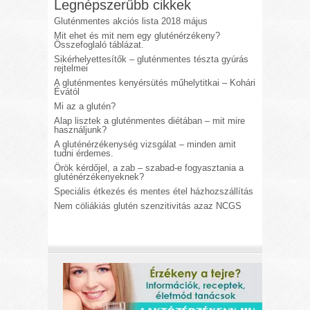
Legnépszerűbb cikkek
Gluténmentes akciós lista 2018 május
Mit ehet és mit nem egy gluténérzékeny?
Összefoglaló táblázat.
Sikérhelyettesítők – gluténmentes tészta gyúrás
rejtelmei
A gluténmentes kenyérsütés műhelytitkai – Kohári
Évától
Mi az a glutén?
Alap lisztek a gluténmentes diétában – mit mire
használjunk?
A gluténérzékenység vizsgálat – minden amit
tudni érdemes.
Örök kérdőjel, a zab – szabad-e fogyasztania a
gluténérzékenyeknek?
Speciális étkezés és mentes étel házhozszállítás
Nem cöliákiás glutén szenzitivitás azaz NCGS