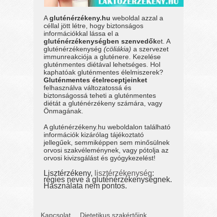
A
gluténérzékeny.hu
weboldal azzal a
céllal jött létre, hogy biztonságos
információkkal lássa el a
gluténérzékenységben szenvedők
et. A
gluténérzékenység
(cöliákia)
a szervezet
immunreakciója a gluténere. Kezelése
gluténmentes diétával lehetséges. Hol
kaphatóak gluténmentes élelmiszerek?
Gluténmentes ételreceptjeinket
felhasználva változatossá és
biztonságossá teheti a gluténmentes
diétát a gluténérzékeny számára, vagy
Önmagának.
A gluténérzékeny.hu weboldalon található
információk kizárólag tájékoztató
jellegűek, semmiképpen sem minősülnek
orvosi szakvéleménynek, vagy pótolja az
orvosi kivizsgálást és gyógykezelést!
Lisztérzékeny,
lisztérzékenység
:
régies neve a gluténérzékenységnek.
Használata nem pontos.
Kapcsolat
Dietetikus szakértőink