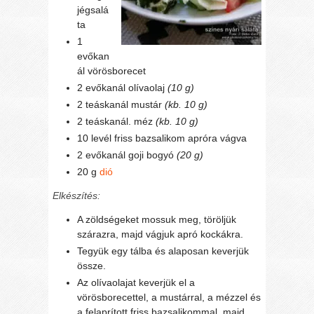
jégsalá
ta
1
evőkan
ál vörösborecet
2 evőkanál olívaolaj
(10 g)
2 teáskanál mustár
(kb. 10 g)
2 teáskanál. méz
(kb. 10 g)
10 levél friss bazsalikom apróra vágva
2 evőkanál goji bogyó
(20 g)
20 g
dió
Elkészítés:
A zöldségeket mossuk meg, töröljük
szárazra, majd vágjuk apró kockákra.
Tegyük egy tálba és alaposan keverjük
össze.
Az olívaolajat keverjük el a
vörösborecettel, a mustárral, a mézzel és
a felaprított friss bazsalikommal, majd