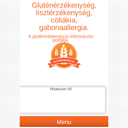
Gluténérzékenység,
lisztérzékenység,
cöliákia,
gabonaallergia.
A gluténintolerancia információs
portálja.
Hirdessen itt!
Menu