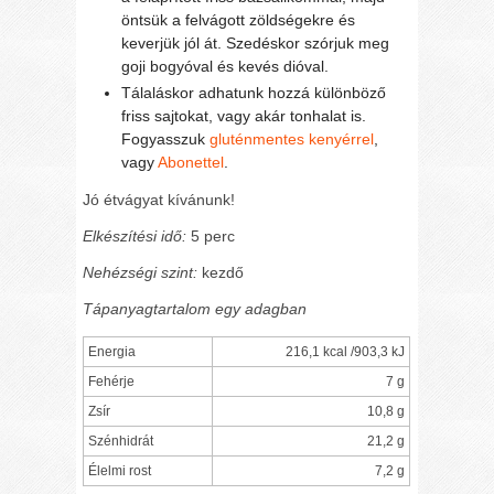
öntsük a felvágott zöldségekre és
keverjük jól át. Szedéskor szórjuk meg
goji bogyóval és kevés dióval.
Tálaláskor adhatunk hozzá különböző
friss sajtokat, vagy akár tonhalat is.
Fogyasszuk
gluténmentes kenyérrel
,
vagy
Abonettel
.
Jó étvágyat kívánunk!
Elkészítési idő:
5 perc
Nehézségi szint:
kezdő
Tápanyagtartalom egy adagban
Energia
216,1 kcal /903,3 kJ
Fehérje
7 g
Zsír
10,8 g
Szénhidrát
21,2 g
Élelmi rost
7,2 g