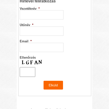
Hírlevél feliratkozás
Vezetéknév
*
Utónév
*
Email
*
Ellenőrzés