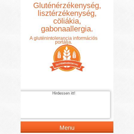
Gluténérzékenység,
lisztérzékenység,
cöliákia,
gabonaallergia.
A gluténintolerancia információs
portálja.
Hirdessen itt!
Menu