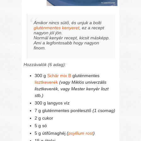
Amikor nincs sütő, és unjuk a bolti
gluténmentes kenyeret
, ez a recept
nagyon jól jön.
Normál kenyér recept, kicsit másképp.
Ami a legfontosabb hogy nagyon
finom.
Hozzávalók (6 adag):
300 g
Schär mix B
gluténmentes
lisztkeverék
(vagy Miklós univerzális
lisztkeverék, vagy Mester kenyér liszt
stb.)
300 g langyos víz
7 g gluténmentes porélesztő
(1 csomag)
2 g cukor
5 g só
5 g útifűmaghéj
(
psyllium rost
)
15 g étolaj