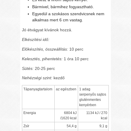
Bármivel, bármihez fogyasztható.
Egyedül a szokásos szendvicsnek nem
alkalmas mert 6 cm vastag.
Jó étvágyat kívánok hozzá.
Elkészítési idő:
Előkészítés, összeállítás:
10 perc
Kelesztés, pihentetés:
1 óra 10 perc
Sütés:
20-25 perc
Nehézségi szint:
kezdő
Tápanyagtartalom
az egészben
1 adag
serpenyős sajtos
gluténmentes
kenyérben
Energia
6804 kJ
1134 kJ / 270
/1620 kcal
kcal
Zsír
54,4 g
9,1 g