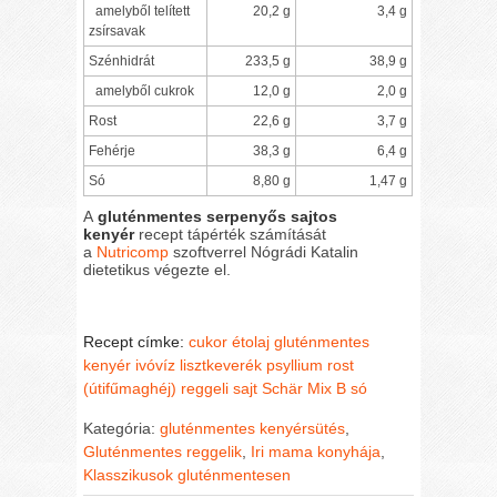
amelyből telített
20,2 g
3,4 g
zsírsavak
Szénhidrát
233,5 g
38,9 g
amelyből cukrok
12,0 g
2,0 g
Rost
22,6 g
3,7 g
Fehérje
38,3 g
6,4 g
Só
8,80 g
1,47 g
A
gluténmentes serpenyős sajtos
kenyér
recept tápérték számítását
a
Nutricomp
szoftverrel Nógrádi Katalin
dietetikus végezte el.
Recept címke:
cukor
étolaj
gluténmentes
kenyér
ivóvíz
lisztkeverék
psyllium rost
(útifűmaghéj)
reggeli
sajt
Schär Mix B
só
Kategória:
gluténmentes kenyérsütés
,
Gluténmentes reggelik
,
Iri mama konyhája
,
Klasszikusok gluténmentesen