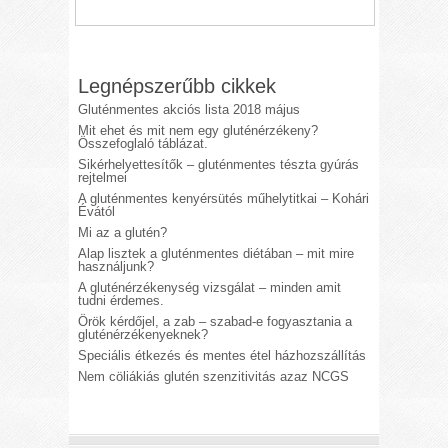
Legnépszerűbb cikkek
Gluténmentes akciós lista 2018 május
Mit ehet és mit nem egy gluténérzékeny?
Összefoglaló táblázat.
Sikérhelyettesítők – gluténmentes tészta gyúrás
rejtelmei
A gluténmentes kenyérsütés műhelytitkai – Kohári
Évától
Mi az a glutén?
Alap lisztek a gluténmentes diétában – mit mire
használjunk?
A gluténérzékenység vizsgálat – minden amit
tudni érdemes.
Örök kérdőjel, a zab – szabad-e fogyasztania a
gluténérzékenyeknek?
Speciális étkezés és mentes étel házhozszállítás
Nem cöliákiás glutén szenzitivitás azaz NCGS