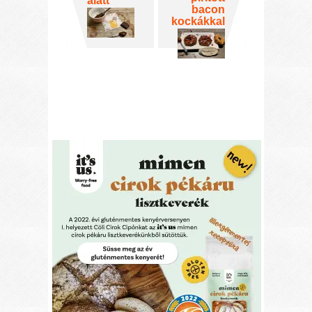
alatt
bacon
kockákkal