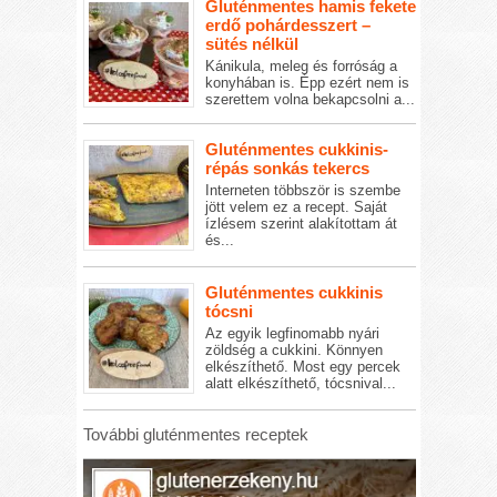
Gluténmentes hamis fekete
erdő pohárdesszert –
sütés nélkül
Kánikula, meleg és forróság a
konyhában is. Épp ezért nem is
szerettem volna bekapcsolni a...
Gluténmentes cukkinis-
répás sonkás tekercs
Interneten többször is szembe
jött velem ez a recept. Saját
ízlésem szerint alakítottam át
és...
Gluténmentes cukkinis
tócsni
Az egyik legfinomabb nyári
zöldség a cukkini. Könnyen
elkészíthető. Most egy percek
alatt elkészíthető, tócsnival...
További gluténmentes receptek