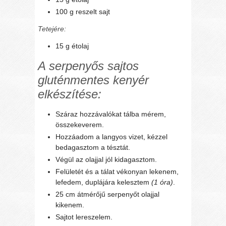
100 g reszelt sajt
Tetejére:
15 g étolaj
A serpenyős sajtos
gluténmentes
kenyér
elkészítése:
Száraz hozzávalókat tálba mérem,
összekeverem.
Hozzáadom a langyos vizet, kézzel
bedagasztom a tésztát.
Végül az olajjal jól kidagasztom.
Felületét és a tálat vékonyan lekenem,
lefedem, duplájára kelesztem
(1 óra)
.
25 cm átmérőjű serpenyőt olajjal
kikenem.
Sajtot lereszelem.