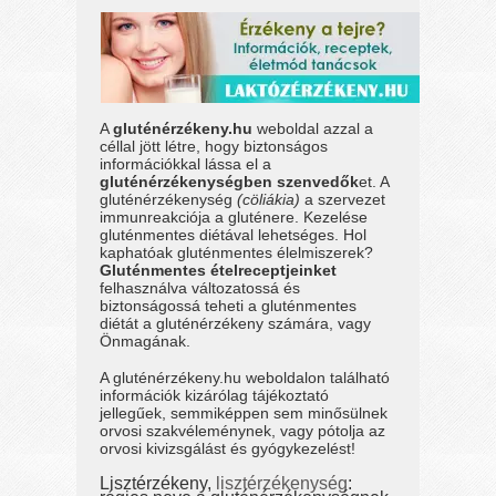
A
gluténérzékeny.hu
weboldal azzal a
céllal jött létre, hogy biztonságos
információkkal lássa el a
gluténérzékenységben szenvedők
et. A
gluténérzékenység
(cöliákia)
a szervezet
immunreakciója a gluténere. Kezelése
gluténmentes diétával lehetséges. Hol
kaphatóak gluténmentes élelmiszerek?
Gluténmentes ételreceptjeinket
felhasználva változatossá és
biztonságossá teheti a gluténmentes
diétát a gluténérzékeny számára, vagy
Önmagának.
A gluténérzékeny.hu weboldalon található
információk kizárólag tájékoztató
jellegűek, semmiképpen sem minősülnek
orvosi szakvéleménynek, vagy pótolja az
orvosi kivizsgálást és gyógykezelést!
Lisztérzékeny,
lisztérzékenység
: