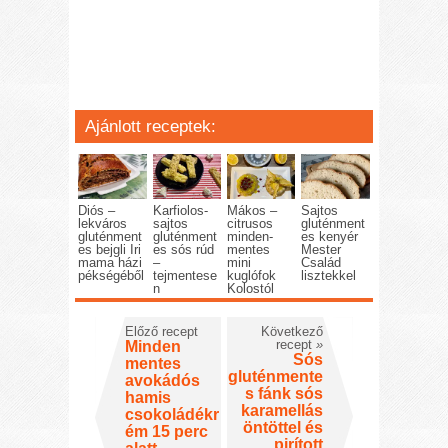
Ajánlott receptek:
Diós –
Karfiolos-
Mákos –
Sajtos
lekváros
sajtos
citrusos
gluténment
gluténment
gluténment
minden-
es kenyér
es bejgli Iri
es sós rúd
mentes
Mester
mama házi
–
mini
Család
pékségéből
tejmentese
kuglófok
lisztekkel
n
Kolostól
Előző recept
Következő
recept
»
Minden
Sós
mentes
gluténmente
avokádós
s fánk sós
hamis
karamellás
csokoládékr
öntöttel és
ém 15 perc
pirított