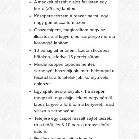
A megkelt tésztát olajos felületen egy
körré
(28 cm)
lapítom.
Közepére teszem a reszelt sajtot, egy
nagy gombóccá formázom.
Összecsípem, megfordítom hogy az
illesztés alul legyen, és
serpenyő méretű
koronggá lapítom.
10 percig pihentetem. Ezután közepes
hőfokon, lefedve 15 percig sütöm.
Mindenképpen tapadásmentes
serpenyőt használjunk, mert beleragad a
tészta.Ha a feltételek jók, könnyű vele
dolgozni.
Egy spatulával alányúlok, ha szépen
megpirult, egy olajjal lekent nagyméretű
lapos tányérra fordítom a kenyeret, majd
vissza a serpenyőbe.
Tetejére egy csipet reszelt sajtot teszek,
rá a fedőt, és 5-10 percig aranyszínűre
sütöm.
És kész a finom sajtos kenyér.