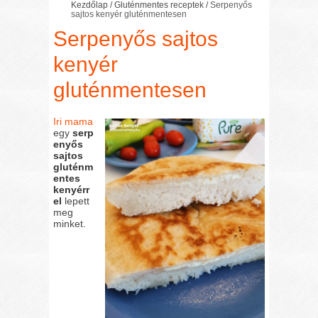
Kezdőlap
/
Gluténmentes receptek
/
Serpenyős
sajtos kenyér gluténmentesen
Serpenyős sajtos
kenyér
gluténmentesen
Iri mama
egy
serp
enyős
sajtos
gluténm
entes
kenyérr
el
lepett
meg
minket.