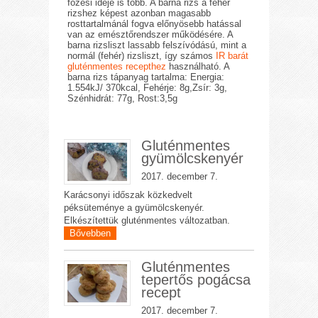
főzési ideje is több. A barna rizs a fehér
rizshez képest azonban magasabb
rosttartalmánál fogva előnyösebb hatással
van az emésztőrendszer működésére. A
barna rizsliszt lassabb felszívódású, mint a
normál (fehér) rizsliszt, így számos
IR barát
gluténmentes recepthez
használható. A
barna rizs tápanyag tartalma: Energia:
1.554kJ/ 370kcal, Fehérje: 8g,Zsír: 3g,
Szénhidrát: 77g, Rost:3,5g
Gluténmentes
gyümölcskenyér
2017. december 7.
Karácsonyi időszak közkedvelt
péksüteménye a gyümölcskenyér.
Elkészítettük gluténmentes változatban.
Bővebben
Gluténmentes
tepertős pogácsa
recept
2017. december 7.