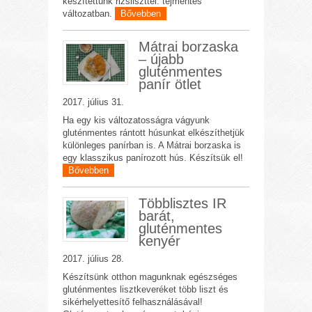
készítettünk rizsliszttel. tejmentes
változatban.
Bővebben
Mátrai borzaska
– újabb
gluténmentes
panír ötlet
2017. július 31.
Ha egy kis változatosságra vágyunk
gluténmentes rántott húsunkat elkészíthetjük
különleges panírban is. A Mátrai borzaska is
egy klasszikus panírozott hús. Készítsük el!
Bővebben
Többlisztes IR
barát,
gluténmentes
kenyér
2017. július 28.
Készítsünk otthon magunknak egészséges
gluténmentes lisztkeveréket több liszt és
sikérhelyettesítő felhasználásával!