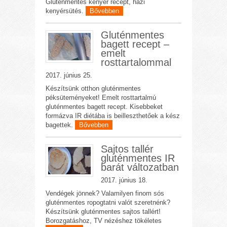
Gluténmentes kenyér recept, házi
kenyérsütés.
Bővebben
Gluténmentes
bagett recept –
emelt
rosttartalommal
2017. június 25.
Készítsünk otthon gluténmentes
péksüteményeket! Emelt rosttartalmú
gluténmentes bagett recept. Kisebbeket
formázva IR diétába is beilleszthetőek a kész
bagettek.
Bővebben
Sajtos tallér
gluténmentes IR
barát változatban
2017. június 18.
Vendégek jönnek? Valamilyen finom sós
gluténmentes ropogtatni valót szeretnénk?
Készítsünk gluténmentes sajtos tallért!
Borozgatáshoz, TV nézéshez tökéletes