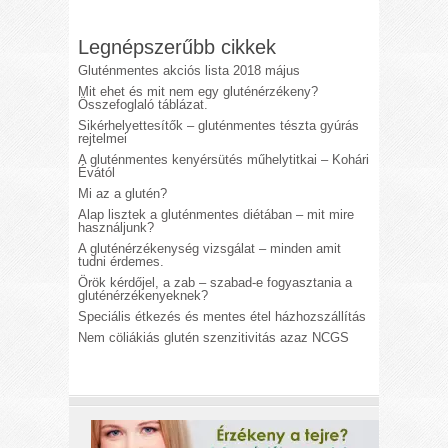
Legnépszerűbb cikkek
Gluténmentes akciós lista 2018 május
Mit ehet és mit nem egy gluténérzékeny?
Összefoglaló táblázat.
Sikérhelyettesítők – gluténmentes tészta gyúrás
rejtelmei
A gluténmentes kenyérsütés műhelytitkai – Kohári
Évától
Mi az a glutén?
Alap lisztek a gluténmentes diétában – mit mire
használjunk?
A gluténérzékenység vizsgálat – minden amit
tudni érdemes.
Örök kérdőjel, a zab – szabad-e fogyasztania a
gluténérzékenyeknek?
Speciális étkezés és mentes étel házhozszállítás
Nem cöliákiás glutén szenzitivitás azaz NCGS