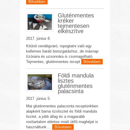
Bővebben
Gluténmentes
kréker
tejmentesen
elkészítve
2017. június 8.
Kitűnő vendégváró, ropogtatni való egy
kellemes baráti borozgatáshoz, de másnap
tízóraira és uzsonnára is csomagolható.
Tejmentes, gluténmentes recept
Bővebben
Földi mandula
lisztes
gluténmentes
palacsinta
2017. június 5.
Mai gluténmentes palacsinta receptünkben
alapként barna rizslisztet és földi mandula
lisztet, a jobb állag és a magasabb
rosttartalom elérése miatt útifű maghéjat is
használtunk....
Bővebben