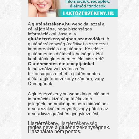
A
gluténérzékeny.hu
weboldal azzal a
céllal jött létre, hogy biztonságos
információkkal lássa el a
gluténérzékenységben szenvedők
et. A
gluténérzékenység
(cöliákia)
a szervezet
immunreakciója a gluténere. Kezelése
gluténmentes diétával lehetséges. Hol
kaphatóak gluténmentes élelmiszerek?
Gluténmentes ételreceptjeinket
felhasználva változatossá és
biztonságossá teheti a gluténmentes
diétát a gluténérzékeny számára, vagy
Önmagának.
A gluténérzékeny.hu weboldalon található
információk kizárólag tájékoztató
jellegűek, semmiképpen sem minősülnek
orvosi szakvéleménynek, vagy pótolja az
orvosi kivizsgálást és gyógykezelést!
Lisztérzékeny,
lisztérzékenység
:
régies neve a gluténérzékenységnek.
Használata nem pontos.