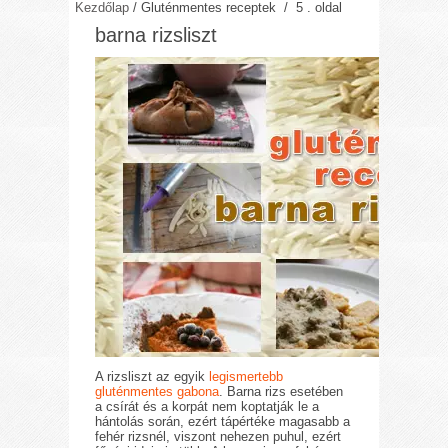
Kezdőlap
/
Gluténmentes receptek
/ 5 . oldal
barna rizsliszt
A rizsliszt az egyik
legismertebb
gluténmentes gabona
. Barna rizs esetében
a csírát és a korpát nem koptatják le a
hántolás során, ezért tápértéke magasabb a
fehér rizsnél, viszont nehezen puhul, ezért