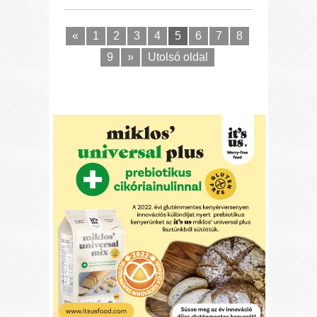
«
1
2
3
4
5
6
7
8
9
»
Utolsó oldal