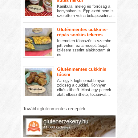
sütés nélkül
Kánikula, meleg és forróság a
konyhában is. Épp ezért nem is
szerettem volna bekapcsolni a...
Gluténmentes cukkinis-
répás sonkás tekercs
Interneten többször is szembe
jött velem ez a recept. Saját
ízlésem szerint alakítottam át
és...
Gluténmentes cukkinis
tócsni
Az egyik legfinomabb nyári
zöldség a cukkini. Könnyen
elkészíthető. Most egy percek
alatt elkészíthető, tócsnival...
További gluténmentes receptek