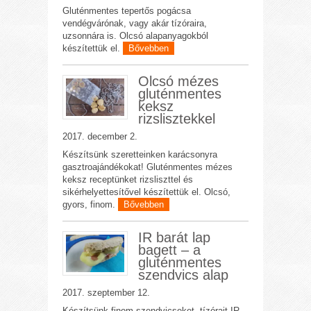
Gluténmentes tepertős pogácsa
vendégvárónak, vagy akár tízóraira,
uzsonnára is. Olcsó alapanyagokból
készítettük el.
Bővebben
Olcsó mézes
gluténmentes
keksz
rizslisztekkel
2017. december 2.
Készítsünk szeretteinken karácsonyra
gasztroajándékokat! Gluténmentes mézes
keksz receptünket rizsliszttel és
sikérhelyettesítővel készítettük el. Olcsó,
gyors, finom.
Bővebben
IR barát lap
bagett – a
gluténmentes
szendvics alap
2017. szeptember 12.
Készítsünk finom szendvicseket, tízórait IR