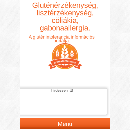
Gluténérzékenység,
lisztérzékenység,
cöliákia,
gabonaallergia.
A gluténintolerancia információs
portálja.
Hirdessen itt!
Menu