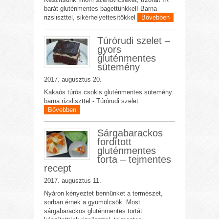
barát gluténmentes bagettünkkel! Barna
rizsliszttel, sikérhelyettesítőkkel
Bővebben
Túrórudi szelet –
gyors
gluténmentes
sütemény
2017. augusztus 20.
Kakaós túrós csokis gluténmentes sütemény
barna rizsliszttel - Túrórudi szelet
Bővebben
Sárgabarackos
fordított
gluténmentes
torta – tejmentes
recept
2017. augusztus 11.
Nyáron kényeztet bennünket a természet,
sorban érnek a gyümölcsök. Most
sárgabarackos gluténmentes tortát