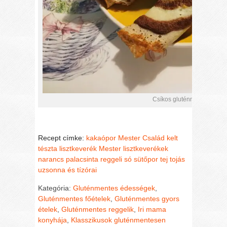
Csíkos gluténmentes palcs
Recept címke:
kakaópor
Mester Család kelt
tészta lisztkeverék
Mester lisztkeverékek
narancs
palacsinta
reggeli
só
sütőpor
tej
tojás
uzsonna és tízórai
Kategória:
Gluténmentes édességek
,
Gluténmentes főételek
,
Gluténmentes gyors
ételek
,
Gluténmentes reggelik
,
Iri mama
konyhája
,
Klasszikusok gluténmentesen