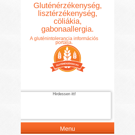
Gluténérzékenység,
lisztérzékenység,
cöliákia,
gabonaallergia.
A gluténintolerancia információs
portálja.
Hirdessen itt!
Menu