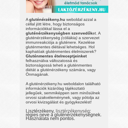
A
gluténérzékeny.hu
weboldal azzal a
céllal jött létre, hogy biztonságos
információkkal lássa el a
gluténérzékenységben szenvedők
et. A
gluténérzékenység
(cöliákia)
a szervezet
immunreakciója a gluténere. Kezelése
gluténmentes diétával lehetséges. Hol
kaphatóak gluténmentes élelmiszerek?
Gluténmentes ételreceptjeinket
felhasználva változatossá és
biztonságossá teheti a gluténmentes
diétát a gluténérzékeny számára, vagy
Önmagának.
A gluténérzékeny.hu weboldalon található
információk kizárólag tájékoztató
jellegűek, semmiképpen sem minősülnek
orvosi szakvéleménynek, vagy pótolja az
orvosi kivizsgálást és gyógykezelést!
Lisztérzékeny,
lisztérzékenység
:
régies neve a gluténérzékenységnek.
Használata nem pontos.