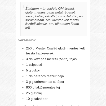
Sütöttem már sokféle GM liszttel,
gluténmentes palacsintát, édeset,
sósat, keltet, rakottat, csúsztatottat, és
sorolhatnám. Mai Mester kelt tészta
lisztből készült, ami hihetetlen finom
lett.
Hozzávalók:
250 g Mester Család gluténmentes kelt
tészta lisztkeverék
3 db közepes méretű
(M-es)
tojás
1 csipet só
5 g cukor
1 db narancs reszelt héja
3 g gluténmentes sütőpor
800 g laktózmentes tej
25 g étolaj
10 g kakaópor