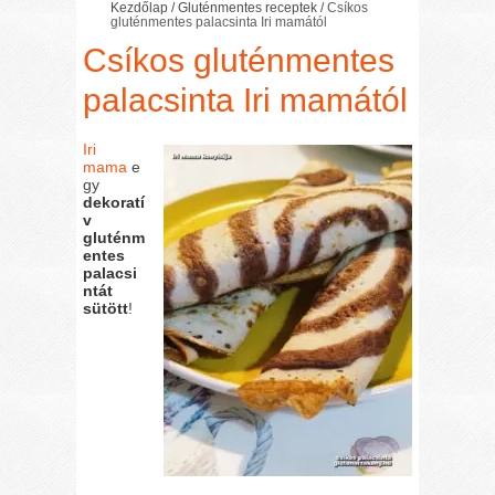
Kezdőlap
/
Gluténmentes receptek
/
Csíkos
gluténmentes palacsinta Iri mamától
Csíkos gluténmentes
palacsinta Iri mamától
Iri
mama
e
gy
dekoratí
v
gluténm
entes
palacsi
ntát
sütött
!