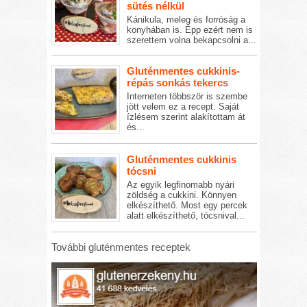
sütés nélkül
Kánikula, meleg és forróság a
konyhában is. Épp ezért nem is
szerettem volna bekapcsolni a...
Gluténmentes cukkinis-
répás sonkás tekercs
Interneten többször is szembe
jött velem ez a recept. Saját
ízlésem szerint alakítottam át
és...
Gluténmentes cukkinis
tócsni
Az egyik legfinomabb nyári
zöldség a cukkini. Könnyen
elkészíthető. Most egy percek
alatt elkészíthető, tócsnival...
További gluténmentes receptek