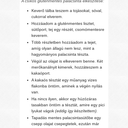
A csíkos gluténmentes palacsinta elkészítése:
Keverő tálba teszem a tojásokat, sóval,
cukorral elverem.
Hozzáadom a gluténmentes lisztet,
sütőport, tej egy részét, csomómentesre
keverem.
Több részletben hozzáadom a tejet,
amíg olyan állagú nem lesz, mint a
hagyományos palacsinta tészta.
Végül az olajat is elkeverem benne. Két
merőkanálnyit kimerek, hozzáteszem a
kakaóport.
A kakaós tésztát egy műanyag vizes
flakonba öntöm, aminek a végén nyílás
van.
Ha nincs ilyen, akkor egy húzózáras
tasakban öntöm a tésztát, amire egy pici
lyukat vágok
(eddig így készítettem).
Tapadás mentes palacsintasütőbe egy
csepp olajat csepegtetek, ezután már