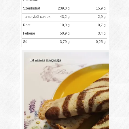
Szénhidrát
239,0 g
15,9 g
amelyből cukrok
43,2 g
2,9 g
Rost
10,9 g
0,7 g
Fehérje
50,9 g
3,4 g
Só
3,79 g
0,25 g