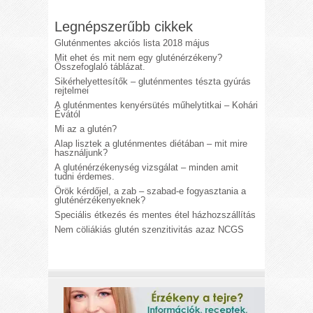
Legnépszerűbb cikkek
Gluténmentes akciós lista 2018 május
Mit ehet és mit nem egy gluténérzékeny?
Összefoglaló táblázat.
Sikérhelyettesítők – gluténmentes tészta gyúrás
rejtelmei
A gluténmentes kenyérsütés műhelytitkai – Kohári
Évától
Mi az a glutén?
Alap lisztek a gluténmentes diétában – mit mire
használjunk?
A gluténérzékenység vizsgálat – minden amit
tudni érdemes.
Örök kérdőjel, a zab – szabad-e fogyasztania a
gluténérzékenyeknek?
Speciális étkezés és mentes étel házhozszállítás
Nem cöliákiás glutén szenzitivitás azaz NCGS