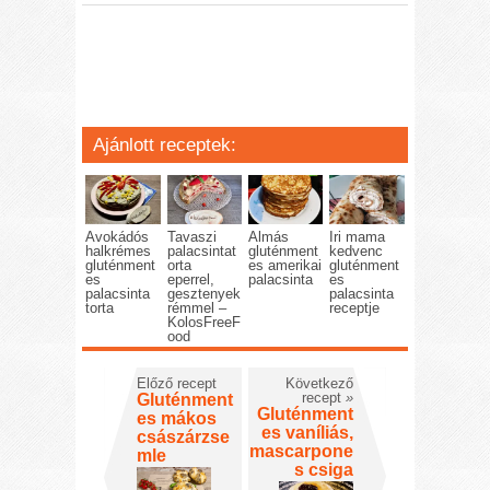
Ajánlott receptek:
Avokádós
Tavaszi
Almás
Iri mama
halkrémes
palacsintat
gluténment
kedvenc
gluténment
orta
es amerikai
gluténment
es
eperrel,
palacsinta
es
palacsinta
gesztenyek
palacsinta
torta
rémmel –
receptje
KolosFreeF
ood
Előző recept
Következő
recept
»
Gluténment
Gluténment
es mákos
es vaníliás,
császárzse
mascarpone
mle
s csiga