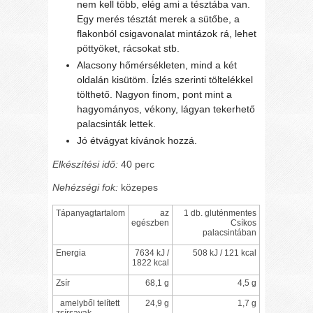
nem kell több, elég ami a tésztába van.
Egy merés tésztát merek a sütőbe, a
flakonból csigavonalat mintázok rá, lehet
pöttyöket, rácsokat stb.
Alacsony hőmérsékleten, mind a két
oldalán kisütöm. Ízlés szerinti töltelékkel
tölthető. Nagyon finom, pont mint a
hagyományos, vékony, lágyan tekerhető
palacsinták lettek.
Jó étvágyat kívánok hozzá.
Elkészítési idő:
40 perc
Nehézségi fok:
közepes
Tápanyagtartalom
az
1 db. gluténmentes
egészben
Csíkos
palacsintában
Energia
7634 kJ /
508 kJ / 121 kcal
1822 kcal
Zsír
68,1 g
4,5 g
amelyből telített
24,9 g
1,7 g
zsírsavak