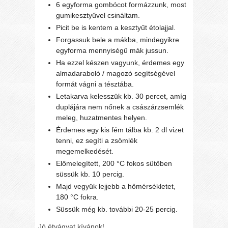
6 egyforma gombócot formázzunk, most
gumikesztyűvel csináltam.
Picit be is kentem a kesztyűt étolajjal.
Forgassuk bele a mákba, mindegyikre
egyforma mennyiségű mák jussun.
Ha ezzel készen vagyunk, érdemes egy
almadaraboló / magozó segítségével
formát vágni a tésztába.
Letakarva kelesszük kb. 30 percet, amíg
duplájára nem nőnek a császárzsemlék
meleg, huzatmentes helyen.
Érdemes egy kis fém tálba kb. 2 dl vizet
tenni, ez segíti a zsömlék
megemelkedését.
Előmelegített, 200 °C fokos sütőben
süssük kb. 10 percig.
Majd vegyük lejjebb a hőmérsékletet,
180 °C fokra.
Süssük még kb. további 20-25 percig.
Jó étvágyat kívánok!