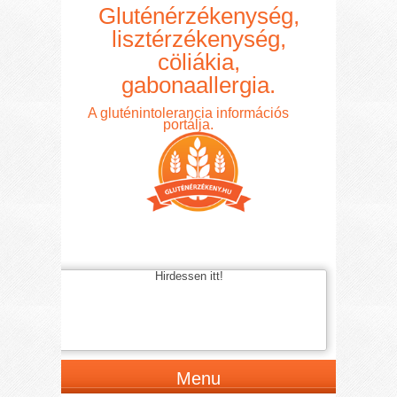
Gluténérzékenység,
lisztérzékenység,
cöliákia,
gabonaallergia.
A gluténintolerancia információs
portálja.
Hirdessen itt!
Menu