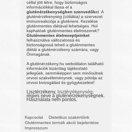
céllal jött létre, hogy biztonságos
információkkal lássa el a
gluténérzékenységben szenvedők
et. A
gluténérzékenység
(cöliákia)
a szervezet
immunreakciója a gluténere. Kezelése
gluténmentes diétával lehetséges. Hol
kaphatóak gluténmentes élelmiszerek?
Gluténmentes ételreceptjeinket
felhasználva változatossá és
biztonságossá teheti a gluténmentes
diétát a gluténérzékeny számára, vagy
Önmagának.
A gluténérzékeny.hu weboldalon található
információk kizárólag tájékoztató
jellegűek, semmiképpen sem minősülnek
orvosi szakvéleménynek, vagy pótolja az
orvosi kivizsgálást és gyógykezelést!
Lisztérzékeny,
lisztérzékenység
:
régies neve a gluténérzékenységnek.
Használata nem pontos.
Kapcsolat
Dietetikus szakértőink
Gluténmentes termék akció bejelentése
Impresszum