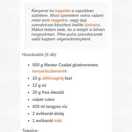
Kenyeret és
bagettet
a napokban
sütöttem. Most szerettem volna valami
mást enni
reggelire
, vagy épp
szendvicset készíteni belőle
tízóraira
.
Mákot tettem bele, és a tetejét is bőven
megszórtam. Pihe-puha szendvicsnek
valót kaptam végeredményként.
Hozzávalók (6 db):
500 g Mester Család gluténmentes
kenyérlisztkeverék
10 g
útifűmaghéj
liszt
12 g só
20 g friss élesztő
csipet cukor
420 ml langyos víz
2 evőkanál étolaj
1 evőkanál
mák
Tetejére: