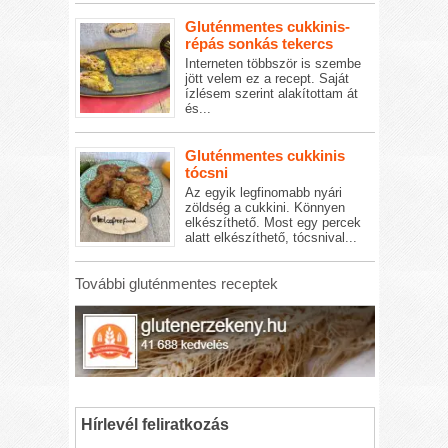
Gluténmentes cukkinis-
répás sonkás tekercs
Interneten többször is szembe
jött velem ez a recept. Saját
ízlésem szerint alakítottam át
és...
Gluténmentes cukkinis
tócsni
Az egyik legfinomabb nyári
zöldség a cukkini. Könnyen
elkészíthető. Most egy percek
alatt elkészíthető, tócsnival...
További gluténmentes receptek
Hírlevél feliratkozás