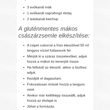
3 evőkanál mák
1 evőkanál napraforgó étolaj
2 teáskanál ketchup
A gluténmentes mákos
császárzsemle elkészítése:
A csipet cukorral a friss élesztővel 50 ml
langyos vízzel futtassunk fel.
Mérjük ki a száraz összetevőket, adjuk
hozzá a mákot és keverjük össze.
Ha felfutott az élesztő, akkor a liszthez
adjuk.
Kezdjük el dagasztani.
Fokozatosan öntsük hozzá a langyos
vizet.
Amikor már kellőképp összeállt, adjuk
hozzá az étolajat is.
Jöhet a formázás.