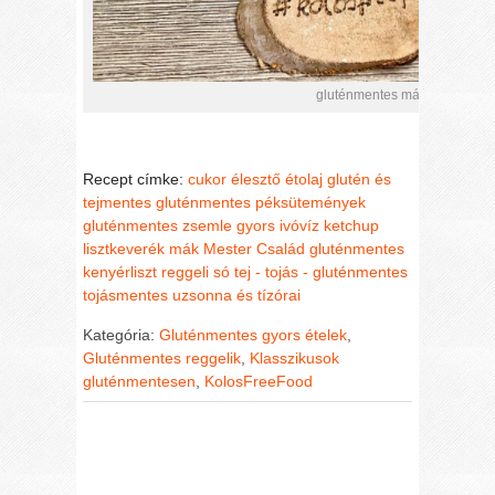
gluténmentes mákos császár
Recept címke:
cukor
élesztő
étolaj
glutén és
tejmentes
gluténmentes péksütemények
gluténmentes zsemle
gyors
ivóvíz
ketchup
lisztkeverék
mák
Mester Család gluténmentes
kenyérliszt
reggeli
só
tej - tojás - gluténmentes
tojásmentes
uzsonna és tízórai
Kategória:
Gluténmentes gyors ételek
,
Gluténmentes reggelik
,
Klasszikusok
gluténmentesen
,
KolosFreeFood