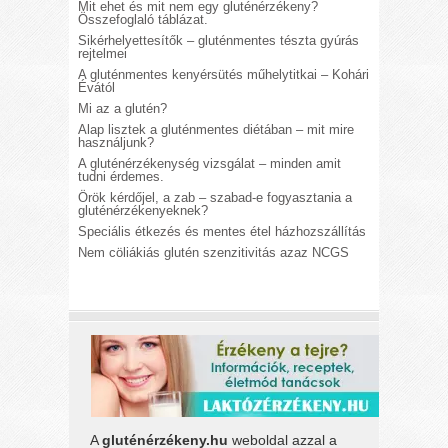
Mit ehet és mit nem egy gluténérzékeny?
Összefoglaló táblázat.
Sikérhelyettesítők – gluténmentes tészta gyúrás
rejtelmei
A gluténmentes kenyérsütés műhelytitkai – Kohári
Évától
Mi az a glutén?
Alap lisztek a gluténmentes diétában – mit mire
használjunk?
A gluténérzékenység vizsgálat – minden amit
tudni érdemes.
Örök kérdőjel, a zab – szabad-e fogyasztania a
gluténérzékenyeknek?
Speciális étkezés és mentes étel házhozszállítás
Nem cöliákiás glutén szenzitivitás azaz NCGS
A
gluténérzékeny.hu
weboldal azzal a