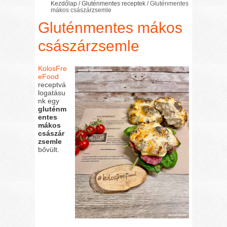
Kezdőlap
/
Gluténmentes receptek
/
Gluténmentes
mákos császárzsemle
Gluténmentes mákos
császárzsemle
KolosFre
eFood
receptvá
logatásu
nk egy
gluténm
entes
mákos
császár
zsemle
bővült.