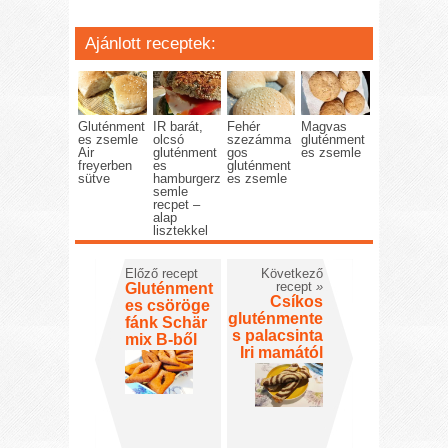
Ajánlott receptek:
Gluténment
IR barát,
Fehér
Magvas
es zsemle
olcsó
szezámma
gluténment
Air
gluténment
gos
es zsemle
freyerben
es
gluténment
sütve
hamburgerz
es zsemle
semle
recpet –
alap
lisztekkel
Előző recept
Következő
recept
»
Gluténment
Csíkos
es csöröge
gluténmente
fánk Schär
s palacsinta
mix B-ből
Iri mamától