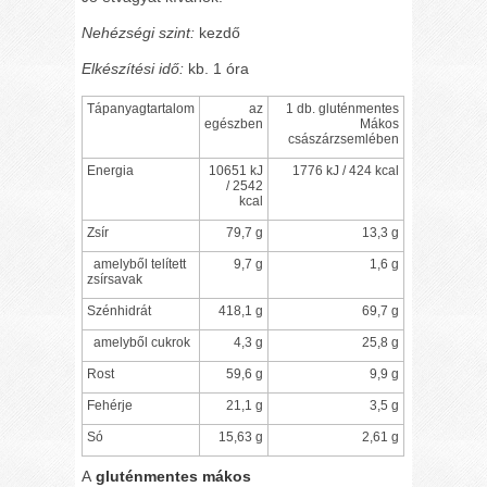
Nehézségi szint:
kezdő
Elkészítési idő:
kb. 1 óra
Tápanyagtartalom
az
1 db. gluténmentes
egészben
Mákos
császárzsemlében
Energia
10651 kJ
1776 kJ / 424 kcal
/ 2542
kcal
Zsír
79,7 g
13,3 g
amelyből telített
9,7 g
1,6 g
zsírsavak
Szénhidrát
418,1 g
69,7 g
amelyből cukrok
4,3 g
25,8 g
Rost
59,6 g
9,9 g
Fehérje
21,1 g
3,5 g
Só
15,63 g
2,61 g
A
gluténmentes mákos