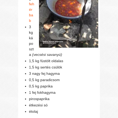
feh
ér
ba
b
3
kg
ká
po
szt
a
(vecsési savanyú)
1,5 kg füstölt oldalas
1,5 kg sertés csülök
3 nagy fej hagyma
0,5 kg paradicsom
0,5 kg paprika
1 fej fokhagyma
pirospaprika
étkezési só
étolaj