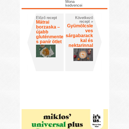
Mona
kedvencei
Előző recept
Következő
recept
»
Mátrai
Gyümölcsle
borzaska –
ves
újabb
sárgabarack
gluténmente
kal és
s panír ötlet
nektarinnal