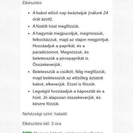
Elkészítés:
A babot előző nap beáztatjuk
(nálunk 24
órát ázott).
A füstölt húst megfőzzük.
A hagymát megpucoljuk, megmossuk,
felkockázzuk, majd az olajon megpirítjuk.
Hozzáadjuk a paprikát, és a
paradicsomot. Megsózzuk, és
beletesszük a pirospaprikát is.
Összekeverjük.
Beletesszük a csülköt, félig megfőzzük,
majd beletesszük az előzőleg áztatott
babot, elkeverjük. Ezzel is főzzük.
Legvégül hozzáadjuk a káposztát és a
húst. Jó alaposan összekeverjük, és
készre főzzük.
Nehézségi szint
: haladó
Elkészítési idő:
3 óra