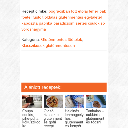
Recept címke:
bográcsban főtt
étolaj
fehér bab
főétel
füstölt oldalas
gluténmentes egytálétel
káposzta
paprika
paradicsom
sertés csülök
só
vöröshagyma
Kategória:
Gluténmentes főételek
,
Klasszikusok gluténmentesen
Ajánlott receptek:
Csupa
Olcsó,
Hajdinás
Tonhalas –
csokis,
rizslisztes
lenmagpely
cukkinis
pihe-puha
gluténment
hes
gluténment
kókuszkoc
es gofri
gluténment
es tócsni
ka
recept
es kenyér –