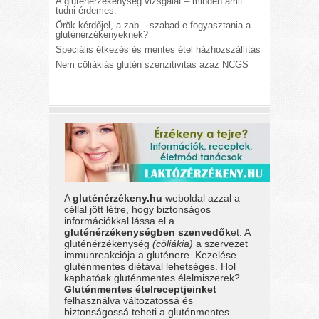
A gluténérzékenység vizsgálat – minden amit
tudni érdemes.
Örök kérdőjel, a zab – szabad-e fogyasztania a
gluténérzékenyeknek?
Speciális étkezés és mentes étel házhozszállítás
Nem cöliákiás glutén szenzitivitás azaz NCGS
A
gluténérzékeny.hu
weboldal azzal a
céllal jött létre, hogy biztonságos
információkkal lássa el a
gluténérzékenységben szenvedők
et. A
gluténérzékenység
(cöliákia)
a szervezet
immunreakciója a gluténere. Kezelése
gluténmentes diétával lehetséges. Hol
kaphatóak gluténmentes élelmiszerek?
Gluténmentes ételreceptjeinket
felhasználva változatossá és
biztonságossá teheti a gluténmentes