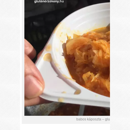
babos káposzta – gluténmentes fő