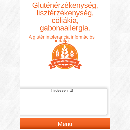
Gluténérzékenység,
lisztérzékenység,
cöliákia,
gabonaallergia.
A gluténintolerancia információs
portálja.
Hirdessen itt!
Menu