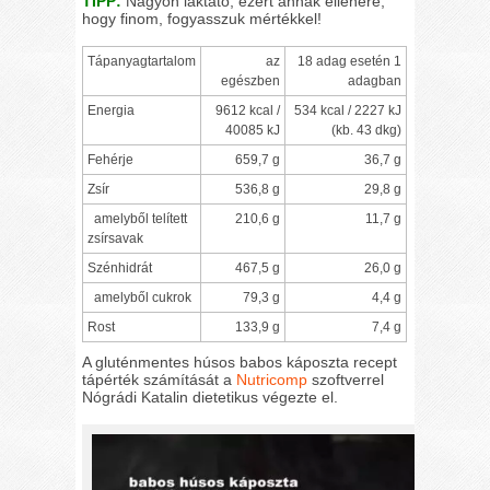
TIPP:
Nagyon laktató, ezért annak ellenére,
hogy finom, fogyasszuk mértékkel!
Tápanyagtartalom
az
18 adag esetén 1
egészben
adagban
Energia
9612 kcal /
534 kcal / 2227 kJ
40085 kJ
(kb. 43 dkg)
Fehérje
659,7 g
36,7 g
Zsír
536,8 g
29,8 g
amelyből telített
210,6 g
11,7 g
zsírsavak
Szénhidrát
467,5 g
26,0 g
amelyből cukrok
79,3 g
4,4 g
Rost
133,9 g
7,4 g
A gluténmentes húsos babos káposzta recept
tápérték számítását a
Nutricomp
szoftverrel
Nógrádi Katalin dietetikus végezte el.