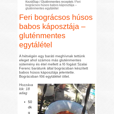
Kezdőlap
/
Gluténmentes receptek
/
Feri
bográcsos húsos babos káposztája –
gluténmentes egytálétel
Feri bográcsos húsos
babos káposztája –
gluténmentes
egytálétel
A hétvégén egy baráti meghívnak tettünk
eleget ahol számos más gluténmentes
sütemény és étel mellett a fő fogást Szalai
Ferenc barátunk által bográcsban készített
babos húsos káposztája jelentette.
Bográcsban főtt egytálétel ötlet.
Hozzáva
lók: 18
adag
50
dk
g