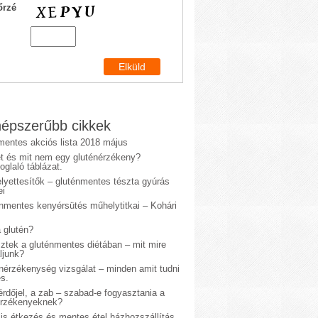
őrzé
épszerűbb cikkek
mentes akciós lista 2018 május
et és mit nem egy gluténérzékeny?
glaló táblázat.
lyettesítők – gluténmentes tészta gyúrás
ei
énmentes kenyérsütés műhelytitkai – Kohári
 glutén?
sztek a gluténmentes diétában – mit mire
ljunk?
énérzékenység vizsgálat – minden amit tudni
s.
rdőjel, a zab – szabad-e fogyasztania a
érzékenyeknek?
is étkezés és mentes étel házhozszállítás