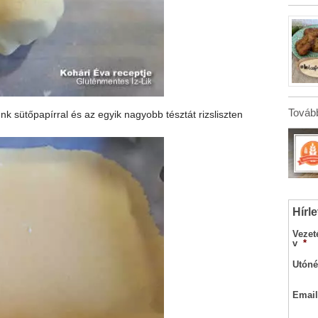
Tovább
nk sütőpapírral és az egyik nagyobb tésztát rizsliszten
Hírle
Vezet
v
*
Utóné
Email