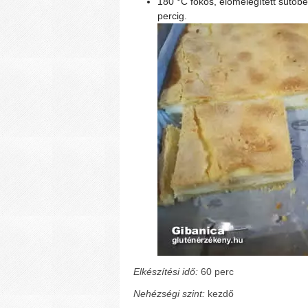
180 °C fokos, előmelegített sütőbe
percig.
Elkészítési idő:
60 perc
Nehézségi szint:
kezdő