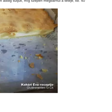
n addig sütjük, míg szépen megbarnul a teteje, kb. 40