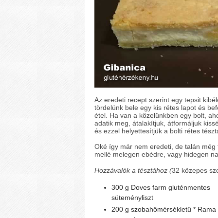
Az eredeti recept szerint egy tepsit kibél
tördelünk bele egy kis rétes lapot és bef
étel. Ha van a közelünkben egy bolt, ah
adatik meg, átalakítjuk, átformáljuk kiss
és ezzel helyettesítjük a bolti rétes tészt
Oké így már nem eredeti, de talán még 
mellé melegen ebédre, vagy hidegen na
Hozzávalók a tésztához (
32 közepes sz
300 g Doves farm gluténmentes
süteményliszt
200 g szobahőmérsékletű * Rama