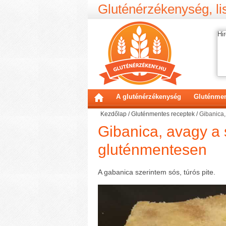
Gluténérzékenység, lis
Hir
A gluténérzékenység
Gluténmen
Kezdőlap
/
Gluténmentes receptek
/
Gibanica,
Gibanica, avagy a 
gluténmentesen
A gabanica szerintem sós, túrós pite.