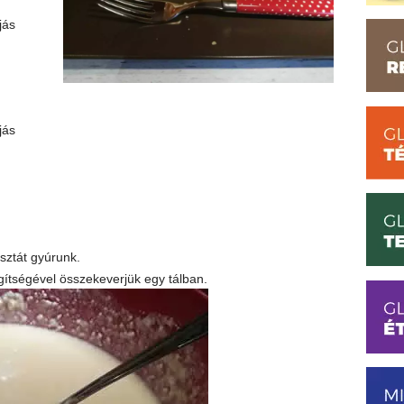
jás
jás
sztát gyúrunk.
egítségével összekeverjük egy tálban.