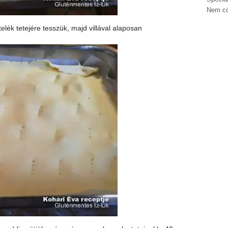
Nem cö
ltelék tetejére tesszük, majd villával alaposan