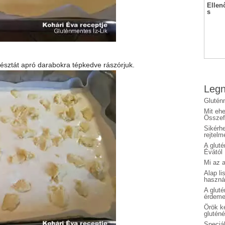
Ellen
s
i tésztát apró darabokra tépkedve rászórjuk.
Legn
Glutén
Mit eh
Összefo
Sikérhe
rejtelm
A glut
Évától
Mi az a
Alap li
haszná
A glut
érdeme
Örök ké
glutén
Speciál