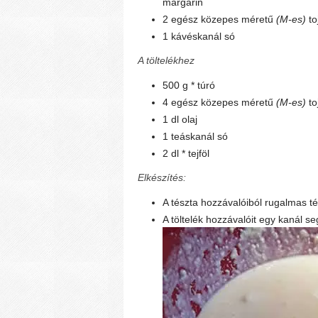
margarin
2 egész közepes méretű
(M-es)
to
1 kávéskanál só
A töltelékhez
500 g * túró
4 egész közepes méretű
(M-es)
to
1 dl olaj
1 teáskanál só
2 dl * tejföl
Elkészítés:
A tészta hozzávalóiból rugalmas té
A töltelék hozzávalóit egy kanál s