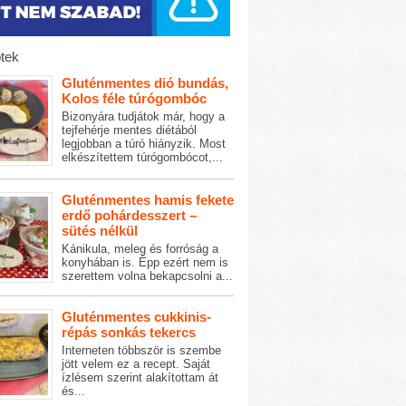
tek
Gluténmentes dió bundás,
Kolos féle túrógombóc
Bizonyára tudjátok már, hogy a
tejfehérje mentes diétából
legjobban a túró hiányzik. Most
elkészítettem túrógombócot,...
Gluténmentes hamis fekete
erdő pohárdesszert –
sütés nélkül
Kánikula, meleg és forróság a
konyhában is. Épp ezért nem is
szerettem volna bekapcsolni a...
Gluténmentes cukkinis-
répás sonkás tekercs
Interneten többször is szembe
jött velem ez a recept. Saját
ízlésem szerint alakítottam át
és...