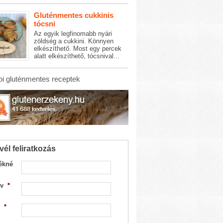
Gluténmentes cukkinis
tócsni
Az egyik legfinomabb nyári
zöldség a cukkini. Könnyen
elkészíthető. Most egy percek
alatt elkészíthető, tócsnival...
i gluténmentes receptek
vél feliratkozás
ékné
v
*
*