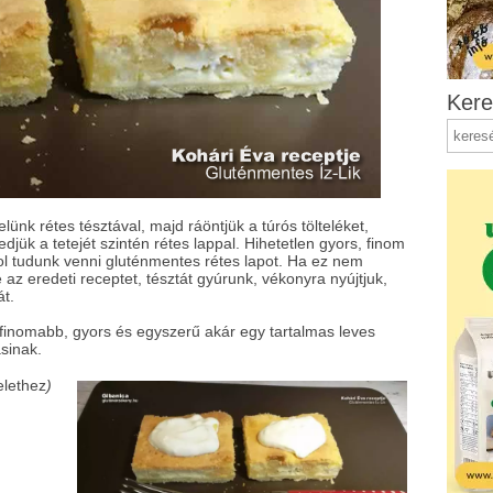
Kere
elünk rétes tésztával, majd ráöntjük a túrós tölteléket,
edjük a tetejét szintén rétes lappal. Hihetetlen gyors, finom
ol tudunk venni gluténmentes rétes lapot. Ha ez nem
é az eredeti receptet, tésztát gyúrunk, vékonyra nyújtjuk,
át.
finomabb, gyors és egyszerű akár egy tartalmas leves
sinak.
elethez
)