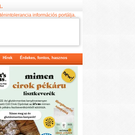
.
ténintolerancia információs portálja.
Hírek
Érdekes, fontos, hasznos