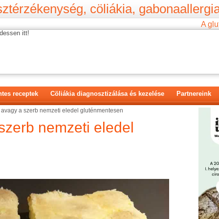
ztérzékenység, cöliákia, gabonaallergia
A glu
dessen itt!
tes receptek
Cöliákia diagnosztizálása és kezelése
Partnereink
 avagy a szerb nemzeti eledel gluténmentesen
szerb nemzeti eledel