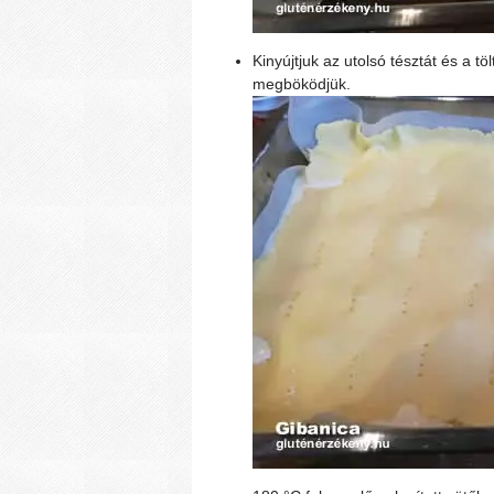
Kinyújtjuk az utolsó tésztát és a tö
megböködjük.