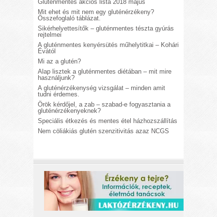
Gluténmentes akciós lista 2018 május
Mit ehet és mit nem egy gluténérzékeny?
Összefoglaló táblázat.
Sikérhelyettesítők – gluténmentes tészta gyúrás
rejtelmei
A gluténmentes kenyérsütés műhelytitkai – Kohári
Évától
Mi az a glutén?
Alap lisztek a gluténmentes diétában – mit mire
használjunk?
A gluténérzékenység vizsgálat – minden amit
tudni érdemes.
Örök kérdőjel, a zab – szabad-e fogyasztania a
gluténérzékenyeknek?
Speciális étkezés és mentes étel házhozszállítás
Nem cöliákiás glutén szenzitivitás azaz NCGS