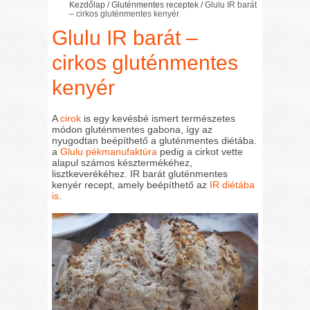
Kezdőlap
/
Gluténmentes receptek
/
Glulu IR barát
– cirkos gluténmentes kenyér
Glulu IR barát –
cirkos gluténmentes
kenyér
A
cirok
is egy kevésbé ismert természetes
módon gluténmentes gabona, így az
nyugodtan beépíthető a gluténmentes diétába.
a
Glulu pékmanufaktúra
pedig a cirkot vette
alapul számos késztermékéhez,
lisztkeverékéhez. IR barát gluténmentes
kenyér recept, amely beépíthető az
IR diétába
is
.