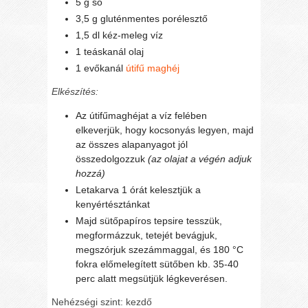
5 g só
3,5 g gluténmentes porélesztő
1,5 dl kéz-meleg víz
1 teáskanál olaj
1 evőkanál
útifű maghéj
Elkészítés:
Az útifűmaghéjat a víz felében
elkeverjük, hogy kocsonyás legyen, majd
az összes alapanyagot jól
összedolgozzuk
(az olajat a végén adjuk
hozzá)
Letakarva 1 órát kelesztjük a
kenyértésztánkat
Majd sütőpapíros tepsire tesszük,
megformázzuk, tetejét bevágjuk,
megszórjuk szezámmaggal, és 180 °C
fokra előmelegített sütőben kb. 35-40
perc alatt megsütjük légkeverésen.
Nehézségi szint: kezdő