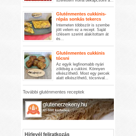
szerettem volna bekapcsolni a...
Gluténmentes cukkinis-
répás sonkás tekercs
Interneten többször is szembe
jött velem ez a recept. Saját
ízlésem szerint alakítottam át
és...
Gluténmentes cukkinis
tócsni
Az egyik legfinomabb nyári
zöldség a cukkini. Könnyen
elkészíthető. Most egy percek
alatt elkészíthető, tócsnival...
További gluténmentes receptek
Hírlevél feliratkozás