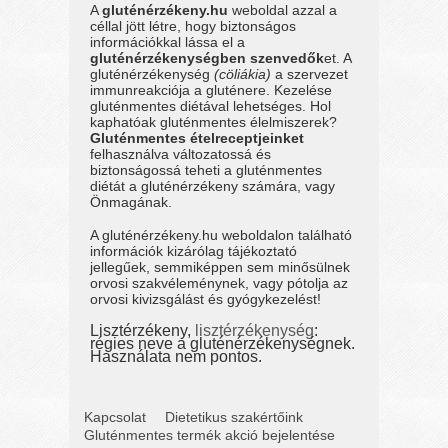
A
gluténérzékeny.hu
weboldal azzal a
céllal jött létre, hogy biztonságos
információkkal lássa el a
gluténérzékenységben szenvedők
et. A
gluténérzékenység
(cöliákia)
a szervezet
immunreakciója a gluténere. Kezelése
gluténmentes diétával lehetséges. Hol
kaphatóak gluténmentes élelmiszerek?
Gluténmentes ételreceptjeinket
felhasználva változatossá és
biztonságossá teheti a gluténmentes
diétát a gluténérzékeny számára, vagy
Önmagának.
A gluténérzékeny.hu weboldalon található
információk kizárólag tájékoztató
jellegűek, semmiképpen sem minősülnek
orvosi szakvéleménynek, vagy pótolja az
orvosi kivizsgálást és gyógykezelést!
Lisztérzékeny,
lisztérzékenység
:
régies neve a gluténérzékenységnek.
Használata nem pontos.
Kapcsolat
Dietetikus szakértőink
Gluténmentes termék akció bejelentése