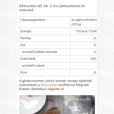
Elkészítési idő:
kb. 2 óra (
kelesztéssel és
sütéssel)
Tápanyagtartalom
az egész kenyérben
6 kis s
(370 g)
(kb. 62 
Energia
755 kcal / 3148 kJ
Fehérje
9,2 g
Zsír
6,8 g
amelyből telített zsírsavak
0,5 g
Szénhidrát
159,6 g
amelyből cukrok
0
Rost
8,7 g
A gluténmentes cirkos kenyér recept tápérték
számítását a
Nutricomp
szoftverrel Nógrádi
Katalin dietetikus végezte el.