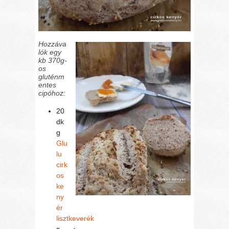
Hozzáva
lók egy
kb 370g-
os
gluténm
entes
cipóhoz:
20
dk
g
Glu
lu
cirk
os
ke
ny
ér
lisztkeverék