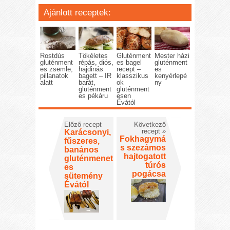
Ajánlott receptek:
Rostdús
Tökéletes
Gluténment
Mester házi
gluténment
répás, diós,
es bagel
gluténment
es zsemle,
hajdinás
recept –
es
pillanatok
bagett – IR
klasszikus
kenyérlepé
alatt
barát,
ok
ny
gluténment
gluténment
es pékáru
esen
Évától
Előző recept
Következő
recept
»
Karácsonyi,
Fokhagymá
fűszeres,
s szezámos
banános
hajtogatott
gluténmenet
túrós
es
pogácsa
sütemény
Évától