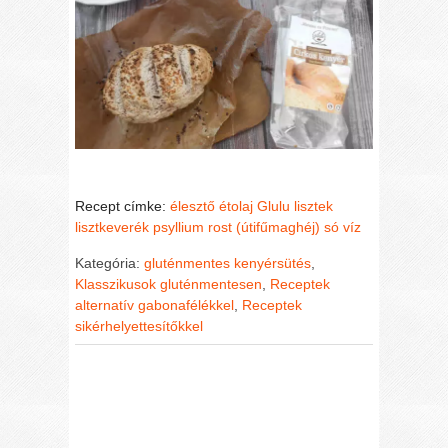
Recept címke:
élesztő
étolaj
Glulu lisztek
lisztkeverék
psyllium rost (útifűmaghéj)
só
víz
Kategória:
gluténmentes kenyérsütés
,
Klasszikusok gluténmentesen
,
Receptek
alternatív gabonafélékkel
,
Receptek
sikérhelyettesítőkkel