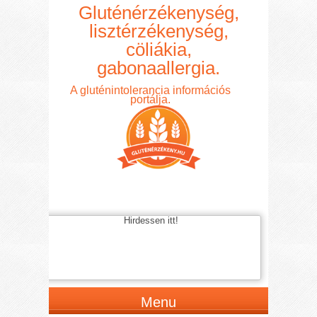
Gluténérzékenység,
lisztérzékenység,
cöliákia,
gabonaallergia.
A gluténintolerancia információs
portálja.
Hirdessen itt!
Menu