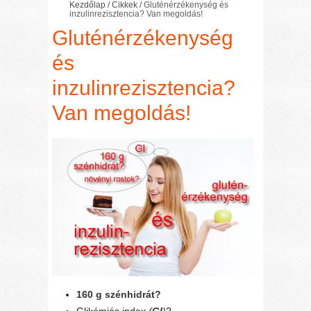
Kezdőlap
/
Cikkek
/
Gluténérzékenység és
inzulinrezisztencia? Van megoldás!
Gluténérzékenység
és
inzulinrezisztencia?
Van megoldás!
160 g szénhidrát?