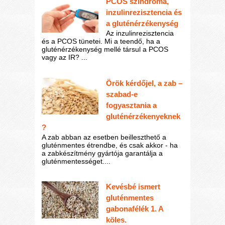
PCOS szindróma,
inzulinrezisztencia és
a gluténérzékenység
Az inzulinrezisztencia
és a PCOS tünetei. Mi a teendő, ha a
gluténérzékenység mellé társul a PCOS
vagy az IR? ...
Örök kérdőjel, a zab –
szabad-e
fogyasztania a
gluténérzékenyeknek
?
A zab abban az esetben beilleszthető a
gluténmentes étrendbe, és csak akkor - ha
a zabkészítmény gyártója garantálja a
gluténmentességet....
Kevésbé ismert
gluténmentes
gabonafélék 1. A
köles.