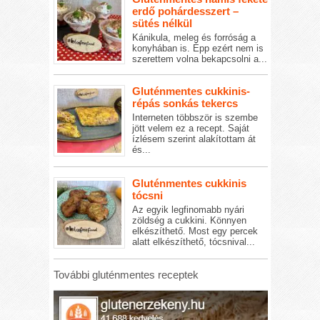
erdő pohárdesszert –
sütés nélkül
Kánikula, meleg és forróság a
konyhában is. Épp ezért nem is
szerettem volna bekapcsolni a...
Gluténmentes cukkinis-
répás sonkás tekercs
Interneten többször is szembe
jött velem ez a recept. Saját
ízlésem szerint alakítottam át
és...
Gluténmentes cukkinis
tócsni
Az egyik legfinomabb nyári
zöldség a cukkini. Könnyen
elkészíthető. Most egy percek
alatt elkészíthető, tócsnival...
További gluténmentes receptek