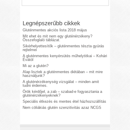
Legnépszerűbb cikkek
Gluténmentes akciós lista 2018 május
Mit ehet és mit nem egy gluténérzékeny?
Összefoglaló táblázat.
Sikérhelyettesítők – gluténmentes tészta gyúrás
rejtelmei
A gluténmentes kenyérsütés műhelytitkai – Kohári
Évától
Mi az a glutén?
Alap lisztek a gluténmentes diétában – mit mire
használjunk?
A gluténérzékenység vizsgálat – minden amit
tudni érdemes.
Örök kérdőjel, a zab – szabad-e fogyasztania a
gluténérzékenyeknek?
Speciális étkezés és mentes étel házhozszállítás
Nem cöliákiás glutén szenzitivitás azaz NCGS