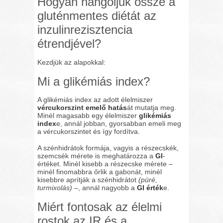
Hogyan hangoljuk össze a
gluténmentes diétát az
inzulinrezisztencia
étrendjével?
Kezdjük az alapokkal:
Mi a glikémiás index?
A glikémiás index az adott élelmiszer
vércukorszint emelő hatás
át mutatja meg.
Minél magasabb egy élelmiszer
glikémiás
index
e, annál jobban, gyorsabban emeli meg
a vércukorszintet és így fordítva.
A szénhidrátok formája, vagyis a részecskék,
szemcsék mérete is meghatározza a
GI
-
értéket. Minél kisebb a részecske mérete –
minél finomabbra őrlik a gabonát, minél
kisebbre aprítják a szénhidrátot
(püré,
turmixolás)
–, annál nagyobb a
GI érték
e.
Miért fontosak az élelmi
rostok az IR és a