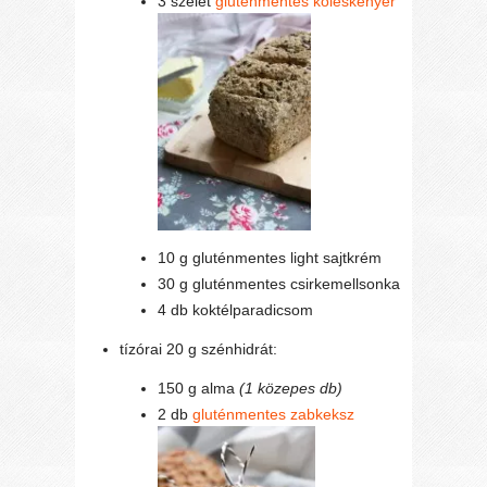
3 szelet
gluténmentes köleskenyér
10 g gluténmentes light sajtkrém
30 g gluténmentes csirkemellsonka
4 db koktélparadicsom
tízórai 20 g szénhidrát:
150 g alma
(1 közepes db)
2 db
gluténmentes zabkeksz