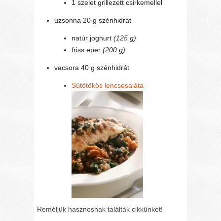
1 szelet grillezett csirkemellel
uzsonna 20 g szénhidrát
natúr joghurt
(125 g)
friss eper
(200 g)
vacsora 40 g szénhidrát
Sütőtökös lencsesaláta
Reméljük hasznosnak találták cikkünket!