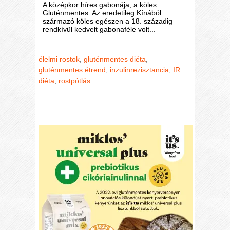
A középkor híres gabonája, a köles.
Gluténmentes. Az eredetileg Kínából
származó köles egészen a 18. századig
rendkívül kedvelt gabonaféle volt...
élelmi rostok
,
gluténmentes diéta
,
gluténmentes étrend
,
inzulinrezisztancia
,
IR
diéta
,
rostpótlás