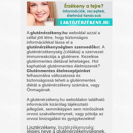
A
gluténérzékeny.hu
weboldal azzal a
céllal jött létre, hogy biztonságos
információkkal lássa el a
gluténérzékenységben szenvedők
et. A
gluténérzékenység
(cöliákia)
a szervezet
immunreakciója a gluténere. Kezelése
gluténmentes diétával lehetséges. Hol
kaphatóak gluténmentes élelmiszerek?
Gluténmentes ételreceptjeinket
felhasználva változatossá és
biztonságossá teheti a gluténmentes
diétát a gluténérzékeny számára, vagy
Önmagának.
A gluténérzékeny.hu weboldalon található
információk kizárólag tájékoztató
jellegűek, semmiképpen sem minősülnek
orvosi szakvéleménynek, vagy pótolja az
orvosi kivizsgálást és gyógykezelést!
Lisztérzékeny,
lisztérzékenység
:
régies neve a gluténérzékenységnek.