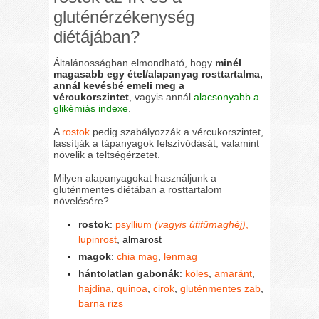
gluténérzékenység
diétájában?
Általánosságban elmondható, hogy
minél
magasabb egy étel/alapanyag rosttartalma,
annál kevésbé emeli meg a
vércukorszintet
, vagyis annál
alacsonyabb a
glikémiás indexe
.
A
rostok
pedig szabályozzák a vércukorszintet,
lassítják a tápanyagok felszívódását, valamint
növelik a teltségérzetet.
Milyen alapanyagokat használjunk a
gluténmentes diétában a rosttartalom
növelésére?
rostok
:
psyllium
(vagyis útifűmaghéj)
,
lupinrost
, almarost
magok
:
chia mag
,
lenmag
hántolatlan gabonák
:
köles
,
amaránt
,
hajdina
,
quinoa
,
cirok
,
gluténmentes zab
,
barna rizs