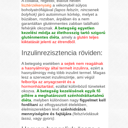
A cöliákia, régebbi, elavult nevén
lisztérzékenység
a vékonybél súlyos
boholyatrófiájával
(lapos felszín, nincsenek
bolyhok)
járó autoimmun kórkép, melyet a
búzában, rozsban, árpában és a nem
garantáltan gluténmentes zabban található
fehérjék okoznak.
A betegség egyetlen
kezelési módja az élethosszig tartó szigorú
gluténmentes diéta
, amely a
glutén teljes
kiiktatását jelenti az étrendből
.
Inzulinrezisztencia röviden:
A betegség esetében
a sejtek nem reagálnak
a hasnyálmirigy által termelt inzulinra
, ezért a
hasnyálmirigy még több inzulint termel. Magas
lesz a szervezet inzulinszintje, ami végül
felborítja az anyagcserét és a
hormonháztartást
, ezáltal különböző tüneteket
okozva.
A betegség kezelésének egyik fő
pillére a meghatározott szénhidráttartalmú
diéta
, melyben különösen nagy
figyelmet kell
fordítani
az elfogyasztott ételekben,
élelmiszerekben lévő
szénhidrátok
mennyiségére és fajtájára
(felszívódásuk
lassú, vagy gyors)
.