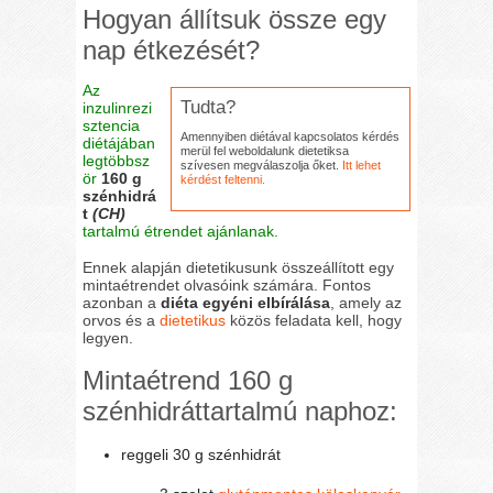
Hogyan állítsuk össze egy
nap étkezését?
Az
Tudta?
inzulinrezi
sztencia
Amennyiben diétával kapcsolatos kérdés
diétájában
merül fel weboldalunk dietetiksa
legtöbbsz
szívesen megválaszolja őket.
Itt lehet
ör
160 g
kérdést feltenni.
szénhidrá
t
(CH)
tartalmú étrendet ajánlanak.
Ennek alapján dietetikusunk összeállított egy
mintaétrendet olvasóink számára. Fontos
azonban a
diéta egyéni elbírálása
, amely az
orvos és a
dietetikus
közös feladata kell, hogy
legyen.
Mintaétrend 160 g
szénhidráttartalmú naphoz:
reggeli 30 g szénhidrát