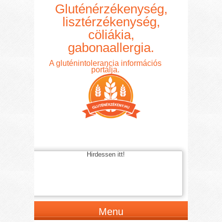
Gluténérzékenység,
lisztérzékenység,
cöliákia,
gabonaallergia.
A gluténintolerancia információs
portálja.
Hirdessen itt!
Menu