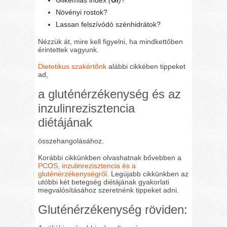
Glikémiás index
(
GI
)
?
Növényi rostok?
Lassan felszívódó szénhidrátok?
Nézzük át, mire kell figyelni, ha mindkettőben
érintettek vagyunk.
Dietetikus szakértőnk
alábbi cikkében tippeket
ad,
a gluténérzékenység és az
inzulinrezisztencia
diétájának
összehangolásához.
Korábbi cikkünkben olvashatnak bővebben a
PCOS, inzulinrezisztencia és a
gluténérzékenységről
. Legújabb cikkünkben az
utóbbi két betegség diétájának gyakorlati
megvalósításához szeretnénk tippeket adni.
Gluténérzékenység röviden: