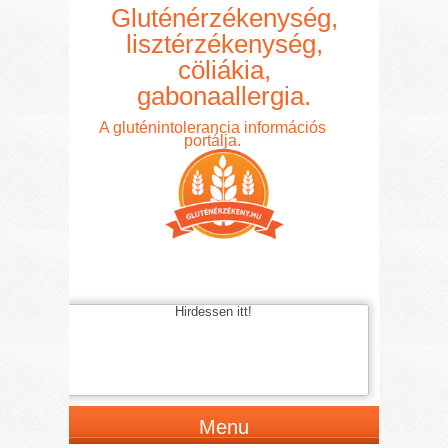
Gluténérzékenység,
lisztérzékenység,
cöliákia,
gabonaallergia.
A gluténintolerancia információs
portálja.
Hirdessen itt!
Menu