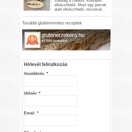
zöldség a cukkini. Könnyen
elkészíthető. Most egy percek
alatt elkészíthető, tócsnival...
További gluténmentes receptek
Hírlevél feliratkozás
Vezetéknév
*
Utónév
*
Email
*