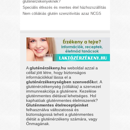
gluténérzékenyeknek?
Speciális étkezés és mentes étel házhozszállítás
Nem cöliákiás glutén szenzitivitás azaz NCGS
A
gluténérzékeny.hu
weboldal azzal a
céllal jött létre, hogy biztonságos
információkkal lássa el a
gluténérzékenységben szenvedők
et. A
gluténérzékenység
(cöliákia)
a szervezet
immunreakciója a gluténere. Kezelése
gluténmentes diétával lehetséges. Hol
kaphatóak gluténmentes élelmiszerek?
Gluténmentes ételreceptjeinket
felhasználva változatossá és
biztonságossá teheti a gluténmentes
diétát a gluténérzékeny számára, vagy
Önmagának.