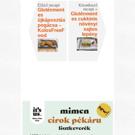
Előző recept
Következő
recept
»
Gluténment
Gluténment
es
es cukkinis
újkáposztás
növényi
pogácsa –
sajtos
KolosFreeF
lepény
ood