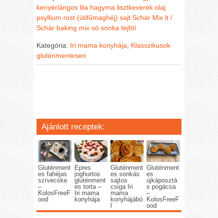
kenyérlángos
lila hagyma
lisztkeverék
olaj
psyllium rost (útifűmaghéj)
sajt
Schär Mix it /
Schär baking mix
só
sonka
tejföl
Kategória:
Iri mama konyhája
,
Klasszikusok
gluténmentesen
Ajánlott receptek:
Gluténment
Epres
Gluténment
Gluténment
es fahéjas
joghurtos
es sonkás
es
szívecske
gluténment
sajtos
újkáposztá
–
es torta –
csiga Iri
s pogácsa
KolosFreeF
Iri mama
mama
–
ood
konyhája
konyhájábó
KolosFreeF
l
ood