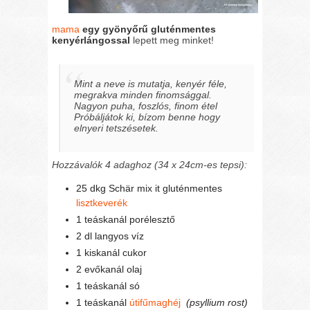
mama
egy gyönyőrű gluténmentes
kenyérlángossal
lepett meg minket!
Mint a neve is mutatja, kenyér féle,
megrakva minden finomsággal.
Nagyon puha, foszlós, finom étel
Próbáljátok ki, bízom benne hogy
elnyeri tetszésetek.
Hozzávalók 4 adaghoz (34 x 24cm-es tepsi):
25 dkg Schär mix it gluténmentes
lisztkeverék
1 teáskanál porélesztő
2 dl langyos víz
1 kiskanál cukor
2 evőkanál olaj
1 teáskanál só
1 teáskanál
útifűmaghéj
(psyllium rost)