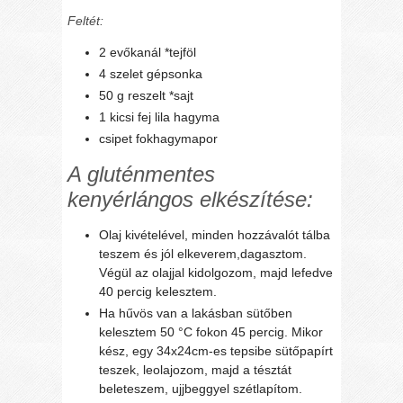
Feltét:
2 evőkanál *tejföl
4 szelet gépsonka
50 g reszelt *sajt
1 kicsi fej lila hagyma
csipet fokhagymapor
A gluténmentes
kenyérlángos elkészítése:
Olaj kivételével, minden hozzávalót tálba
teszem és jól elkeverem,dagasztom.
Végül az olajjal kidolgozom, majd lefedve
40 percig kelesztem.
Ha hűvös van a lakásban sütőben
kelesztem 50 °C fokon 45 percig. Mikor
kész, egy 34x24cm-es tepsibe sütőpapírt
teszek, leolajozom, majd a tésztát
beleteszem, ujjbeggyel szétlapítom.