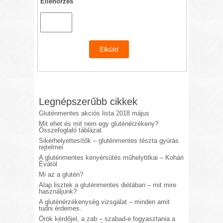
Ellenőrzés
Legnépszerűbb cikkek
Gluténmentes akciós lista 2018 május
Mit ehet és mit nem egy gluténérzékeny?
Összefoglaló táblázat.
Sikérhelyettesítők – gluténmentes tészta gyúrás
rejtelmei
A gluténmentes kenyérsütés műhelytitkai – Kohári
Évától
Mi az a glutén?
Alap lisztek a gluténmentes diétában – mit mire
használjunk?
A gluténérzékenység vizsgálat – minden amit
tudni érdemes.
Örök kérdőjel, a zab – szabad-e fogyasztania a