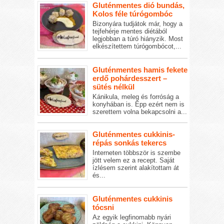
Gluténmentes dió bundás,
Kolos féle túrógombóc
Bizonyára tudjátok már, hogy a
tejfehérje mentes diétából
legjobban a túró hiányzik. Most
elkészítettem túrógombócot,...
Gluténmentes hamis fekete
erdő pohárdesszert –
sütés nélkül
Kánikula, meleg és forróság a
konyhában is. Épp ezért nem is
szerettem volna bekapcsolni a...
Gluténmentes cukkinis-
répás sonkás tekercs
Interneten többször is szembe
jött velem ez a recept. Saját
ízlésem szerint alakítottam át
és...
Gluténmentes cukkinis
tócsni
Az egyik legfinomabb nyári