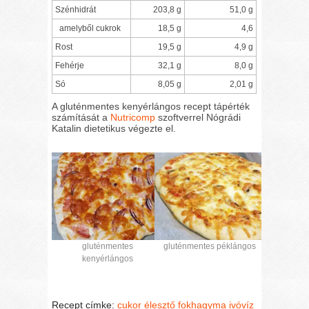
Szénhidrát
203,8 g
51,0 g
amelyből cukrok
18,5 g
4,6
Rost
19,5 g
4,9 g
Fehérje
32,1 g
8,0 g
Só
8,05 g
2,01 g
A gluténmentes kenyérlángos recept tápérték
számítását a
Nutricomp
szoftverrel Nógrádi
Katalin dietetikus végezte el.
gluténmentes
gluténmentes péklángos
kenyérlángos
Recept címke:
cukor
élesztő
fokhagyma
ivóvíz