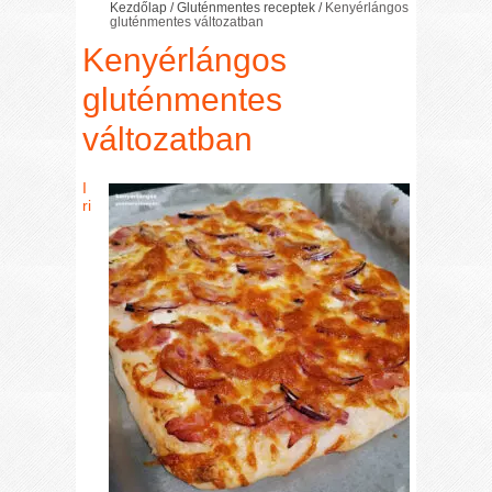
Kezdőlap
/
Gluténmentes receptek
/
Kenyérlángos
gluténmentes változatban
Kenyérlángos
gluténmentes
változatban
I
ri