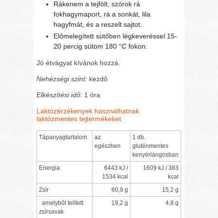
Rákenem a tejfölt, szórok rá
fokhagymaport, rá a sonkát, lila
hagyfmát, és a reszelt sajtot.
Előmelegített sütőben légkeveréssel 15-
20 percig sütöm 180 °C fokon.
Jó étvágyat kívánok hozzá.
Nehézségi szint:
kezdő
Elkészítési idő:
1 óra
Laktózérzékenyek használhatnak
laktózmentes tejtermékeket
Tápanyagtartalom
az
1 db.
egészben
gluténmentes
kenyérlángosban
Energia
6443 kJ /
1609 kJ / 383
1534 kcal
kcal
Zsír
60,9 g
15,2 g
amelyből telített
19,2 g
4,8 g
zsírsavak