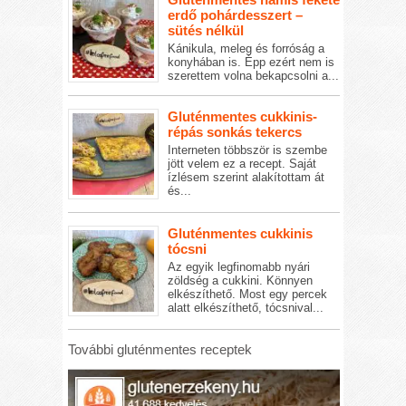
erdő pohárdesszert –
sütés nélkül
Kánikula, meleg és forróság a
konyhában is. Épp ezért nem is
szerettem volna bekapcsolni a...
Gluténmentes cukkinis-
répás sonkás tekercs
Interneten többször is szembe
jött velem ez a recept. Saját
ízlésem szerint alakítottam át
és...
Gluténmentes cukkinis
tócsni
Az egyik legfinomabb nyári
zöldség a cukkini. Könnyen
elkészíthető. Most egy percek
alatt elkészíthető, tócsnival...
További gluténmentes receptek