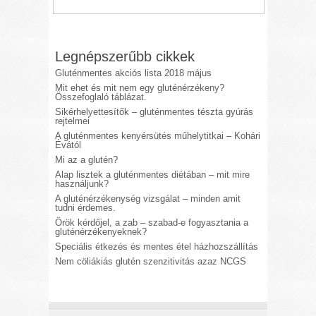
Legnépszerűbb cikkek
Gluténmentes akciós lista 2018 május
Mit ehet és mit nem egy gluténérzékeny?
Összefoglaló táblázat.
Sikérhelyettesítők – gluténmentes tészta gyúrás
rejtelmei
A gluténmentes kenyérsütés műhelytitkai – Kohári
Évától
Mi az a glutén?
Alap lisztek a gluténmentes diétában – mit mire
használjunk?
A gluténérzékenység vizsgálat – minden amit
tudni érdemes.
Örök kérdőjel, a zab – szabad-e fogyasztania a
gluténérzékenyeknek?
Speciális étkezés és mentes étel házhozszállítás
Nem cöliákiás glutén szenzitivitás azaz NCGS