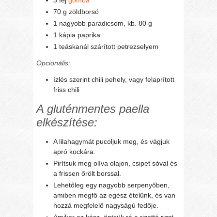
70 g zöldborsó
1 nagyobb paradicsom, kb. 80 g
1 kápia paprika
1 teáskanál szárított petrezselyem
Opcionális:
ízlés szerint chili pehely, vagy felaprított
friss chili
A gluténmentes paella
elkészítése:
A lilahagymát pucoljuk meg, és vágjuk
apró kockára.
Pirítsuk meg olíva olajon, csipet sóval és
a frissen őrölt borssal.
Lehetőleg egy nagyobb serpenyőben,
amiben megfő az egész ételünk, és van
hozzá megfelelő nagyságú fedője.