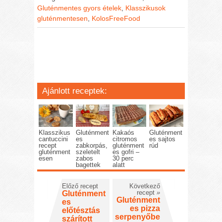
Gluténmentes gyors ételek
,
Klasszikusok
gluténmentesen
,
KolosFreeFood
Ajánlott receptek:
Klasszikus
Gluténment
Kakaós
Gluténment
cantuccini
es
citromos
es sajtos
recept
zabkorpás,
gluténment
rúd
gluténment
szeletelt
es gofri –
esen
zabos
30 perc
bagettek
alatt
Előző recept
Következő
recept
»
Gluténment
Gluténment
es
es pizza
előtésztás
serpenyőbe
szárított