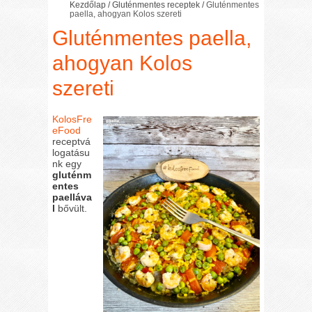
Kezdőlap
/
Gluténmentes receptek
/
Gluténmentes
paella, ahogyan Kolos szereti
Gluténmentes paella,
ahogyan Kolos
szereti
KolosFre
eFood
receptvá
logatásu
nk egy
gluténm
entes
paelláva
l
bővült.