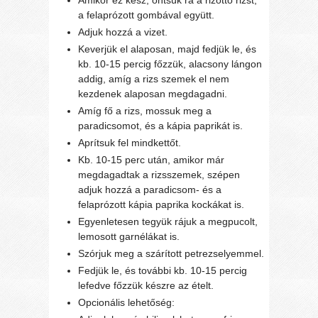
Amikor ez kész, öntsük rá a rizottó rizst,
a felaprózott gombával együtt.
Adjuk hozzá a vizet.
Keverjük el alaposan, majd fedjük le, és
kb. 10-15 percig főzzük, alacsony lángon
addig, amíg a rizs szemek el nem
kezdenek alaposan megdagadni.
Amíg fő a rizs, mossuk meg a
paradicsomot, és a kápia paprikát is.
Aprítsuk fel mindkettőt.
Kb. 10-15 perc után, amikor már
megdagadtak a rizsszemek, szépen
adjuk hozzá a paradicsom- és a
felaprózott kápia paprika kockákat is.
Egyenletesen tegyük rájuk a megpucolt,
lemosott garnélákat is.
Szórjuk meg a szárított petrezselyemmel.
Fedjük le, és további kb. 10-15 percig
lefedve főzzük készre az ételt.
Opcionális lehetőség: