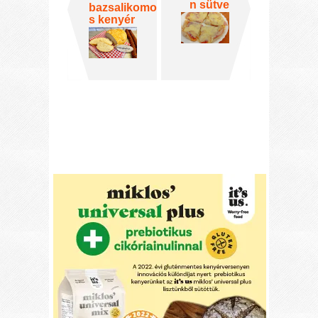
n sütve
bazsalikomo
s kenyér