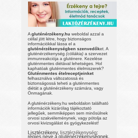
A
gluténérzékeny.hu
weboldal azzal a
céllal jött létre, hogy biztonságos
információkkal lássa el a
gluténérzékenységben szenvedők
et. A
gluténérzékenység
(cöliákia)
a szervezet
immunreakciója a gluténere. Kezelése
gluténmentes diétával lehetséges. Hol
kaphatóak gluténmentes élelmiszerek?
Gluténmentes ételreceptjeinket
felhasználva változatossá és
biztonságossá teheti a gluténmentes
diétát a gluténérzékeny számára, vagy
Önmagának.
A gluténérzékeny.hu weboldalon található
információk kizárólag tájékoztató
jellegűek, semmiképpen sem minősülnek
orvosi szakvéleménynek, vagy pótolja az
orvosi kivizsgálást és gyógykezelést!
Lisztérzékeny,
lisztérzékenység
:
régies neve a gluténérzékenységnek.