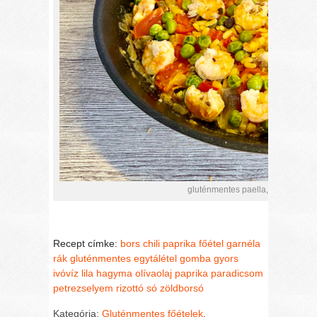
gluténmentes paella, ahogyan Kol
Recept címke:
bors
chili paprika
főétel
garnéla
rák
gluténmentes egytálétel
gomba
gyors
ivóvíz
lila hagyma
olívaolaj
paprika
paradicsom
petrezselyem
rizottó
só
zöldborsó
Kategória:
Gluténmentes főételek
,