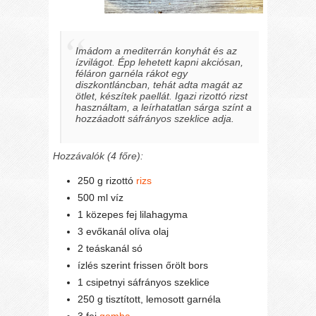
Imádom a mediterrán konyhát és az
ízvilágot. Épp lehetett kapni akciósan,
féláron garnéla rákot egy
diszkontláncban, tehát adta magát az
ötlet, készítek paellát. Igazi rizottó rizst
használtam, a leírhatatlan sárga színt a
hozzáadott sáfrányos szeklice adja.
Hozzávalók (4 főre):
250 g rizottó
rizs
500 ml víz
1 közepes fej lilahagyma
3 evőkanál olíva olaj
2 teáskanál só
ízlés szerint frissen őrölt bors
1 csipetnyi sáfrányos szeklice
250 g tisztított, lemosott garnéla
3 fej
gomba