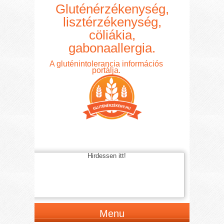
Gluténérzékenység,
lisztérzékenység,
cöliákia,
gabonaallergia.
A gluténintolerancia információs
portálja.
Hirdessen itt!
Menu