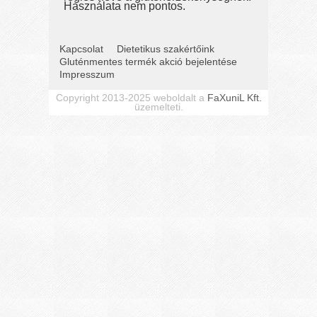
Használata nem pontos.
Kapcsolat
Dietetikus szakértőink
Gluténmentes termék akció bejelentése
Impresszum
Copyright 2013-2025 weboldalt a
FaXuniL Kft.
üzemelteti.