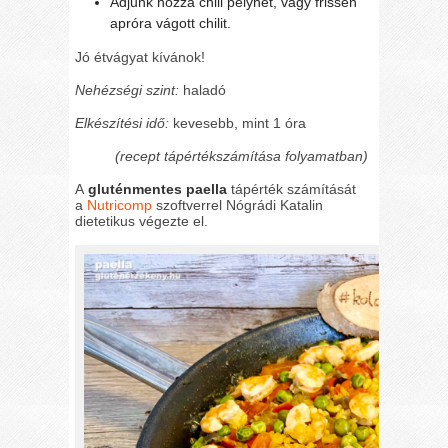
Adjunk hozzá chili pelyhet, vagy frissen
apróra vágott chilit.
Jó étvágyat kívánok!
Nehézségi szint:
haladó
Elkészítési idő:
kevesebb, mint 1 óra
(recept tápértékszámítása folyamatban)
A
gluténmentes paella
tápérték számítását
a
Nutricomp
szoftverrel Nógrádi Katalin
dietetikus végezte el.