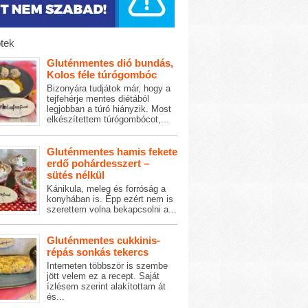
tek
Gluténmentes dió bundás,
Kolos féle túrógombóc
Bizonyára tudjátok már, hogy a
tejfehérje mentes diétából
legjobban a túró hiányzik. Most
elkészítettem túrógombócot,...
Gluténmentes hamis fekete
erdő pohárdesszert –
sütés nélkül
Kánikula, meleg és forróság a
konyhában is. Épp ezért nem is
szerettem volna bekapcsolni a...
Gluténmentes cukkinis-
répás sonkás tekercs
Interneten többször is szembe
jött velem ez a recept. Saját
ízlésem szerint alakítottam át
és...