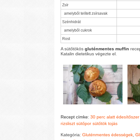
Zsír
amelyből telített zsírsavak
Szénhidrát
amelyből cukrok
Rost
A sütőtökös
gluténmentes muffin
recep
Katalin dietetikus végezte el.
Recept címke:
30 perc alatt
édesítőszer
rizsliszt
sütőpor
sütőtök
tojás
Kategória:
Gluténmentes édességek
,
Gl