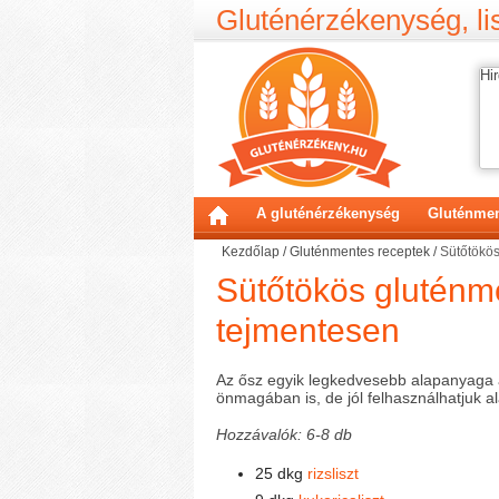
Gluténérzékenység, lis
Hir
A gluténérzékenység
Gluténmen
Kezdőlap
/
Gluténmentes receptek
/
Sütőtökös
Sütőtökös gluténme
tejmentesen
Az ősz egyik legkedvesebb alapanyaga
önmagában is, de jól felhasználhatjuk a
Hozzávalók: 6-8 db
25 dkg
rizsliszt