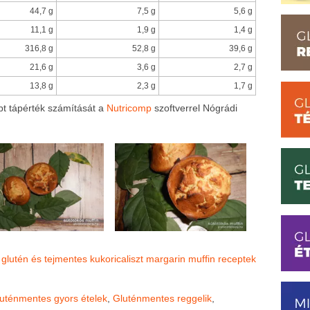
44,7 g
7,5 g
5,6 g
11,1 g
1,9 g
1,4 g
316,8 g
52,8 g
39,6 g
21,6 g
3,6 g
2,7 g
13,8 g
2,3 g
1,7 g
t tápérték számítását a
Nutricomp
szoftverrel Nógrádi
glutén és tejmentes
kukoricaliszt
margarin
muffin receptek
uténmentes gyors ételek
,
Gluténmentes reggelik
,