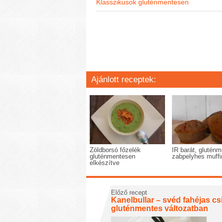
Klasszikusok gluténmentesen
Ajánlott receptek:
Zöldborsó főzelék
IR barát, glutén
gluténmentesen
zabpelyhes muffi
elkészítve
Előző recept
Kanelbullar – svéd fahéjas cs
gluténmentes változatban