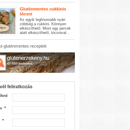
Gluténmentes cukkinis
tócsni
Az egyik legfinomabb nyári
zöldség a cukkini. Könnyen
elkészíthető. Most egy percek
alatt elkészíthető, tócsnival...
i gluténmentes receptek
vél feliratkozás
ékné
v
*
*