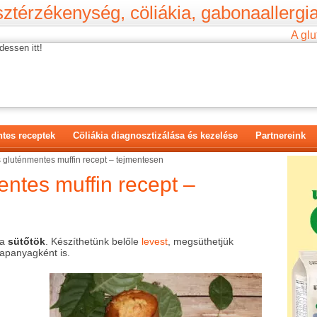
ztérzékenység, cöliákia, gabonaallergia
A glu
dessen itt!
tes receptek
Cöliákia diagnosztizálása és kezelése
Partnereink
 gluténmentes muffin recept – tejmentesen
ntes muffin recept –
 a
sütőtök
. Készíthetünk belőle
levest
, megsüthetjük
lapanyagként is.