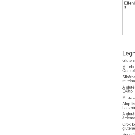
Ellen
s
Legn
Glutén
Mit eh
Összefo
Sikérhe
rejtelm
A glut
Évától
Mi az a
Alap li
haszná
A glut
érdeme
Örök ké
glutén
Speciál