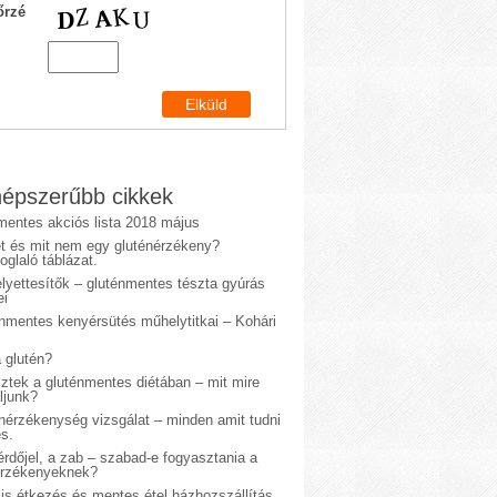
őrzé
épszerűbb cikkek
mentes akciós lista 2018 május
et és mit nem egy gluténérzékeny?
glaló táblázat.
lyettesítők – gluténmentes tészta gyúrás
ei
énmentes kenyérsütés műhelytitkai – Kohári
 glutén?
sztek a gluténmentes diétában – mit mire
ljunk?
énérzékenység vizsgálat – minden amit tudni
s.
rdőjel, a zab – szabad-e fogyasztania a
érzékenyeknek?
is étkezés és mentes étel házhozszállítás