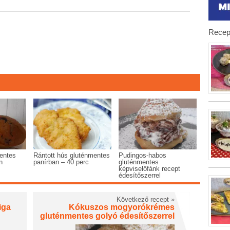
Recep
mentes
Rántott hús gluténmentes
Pudingos-habos
n
panírban – 40 perc
gluténmentes
képviselőfánk recept
édesítőszerrel
Következő recept
»
iga
Kókuszos mogyorókrémes
gluténmentes golyó édesítőszerrel