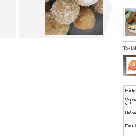
Tovább
Hírle
Vezet
v
*
Utóné
Email