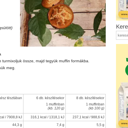
Kere
sütött)
a
 turmixoljuk össze, majd tegyük muffin formákba.
ssük meg.
gész tésztában
6 db. készítésekor
8 db. készítésekor
1 muffinban
1 muffinban
(kb. 120 g)
(kb 100 g)
cal / 7908,8 kJ
316,1 kcal / 1318,1 kJ
237,1 kcal / 988,6 kJ
44,3 g
7,4 g
5,5 g