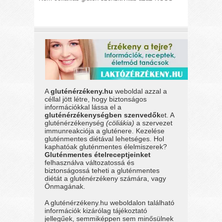
A
gluténérzékeny.hu
weboldal azzal a
céllal jött létre, hogy biztonságos
információkkal lássa el a
gluténérzékenységben szenvedők
et. A
gluténérzékenység
(cöliákia)
a szervezet
immunreakciója a gluténere. Kezelése
gluténmentes diétával lehetséges. Hol
kaphatóak gluténmentes élelmiszerek?
Gluténmentes ételreceptjeinket
felhasználva változatossá és
biztonságossá teheti a gluténmentes
diétát a gluténérzékeny számára, vagy
Önmagának.
A gluténérzékeny.hu weboldalon található
információk kizárólag tájékoztató
jellegűek, semmiképpen sem minősülnek