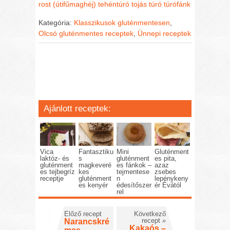
rost (útifűmaghéj)
tehéntúró
tojás
túró
túrófánk
Kategória:
Klasszikusok gluténmentesen
,
Olcsó gluténmentes receptek
,
Ünnepi receptek
Ajánlott receptek:
Vica
Fantasztiku
Mini
Gluténment
laktóz- és
s
gluténment
es pita,
gluténment
magkeveré
es fánkok –
azaz
es tejbegríz
kes
tejmentese
zsebes
receptje
gluténment
n
lepénykeny
es kenyér
édesítőszer
ér Évától
rel
Előző recept
Következő
recept
»
Narancskré
Kakaós –