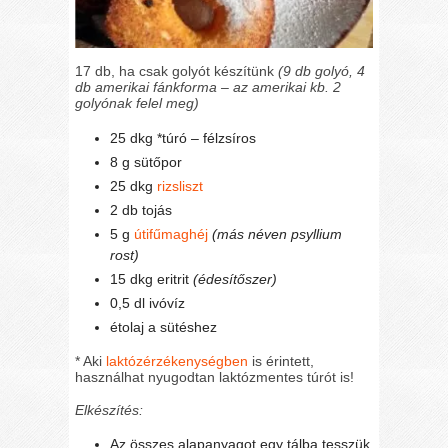
17 db, ha csak golyót készítünk
(9 db golyó, 4
db amerikai fánkforma – az amerikai kb. 2
golyónak felel meg)
25 dkg *túró – félzsíros
8 g sütőpor
25 dkg
rizsliszt
2 db tojás
5 g
útifűmaghéj
(más néven psyllium
rost)
15 dkg eritrit
(édesítőszer)
0,5 dl ivóvíz
étolaj a sütéshez
* Aki
laktózérzékenységben
is érintett,
használhat nyugodtan laktózmentes túrót is!
Elkészítés:
Az összes alapanyagot egy tálba tesszük