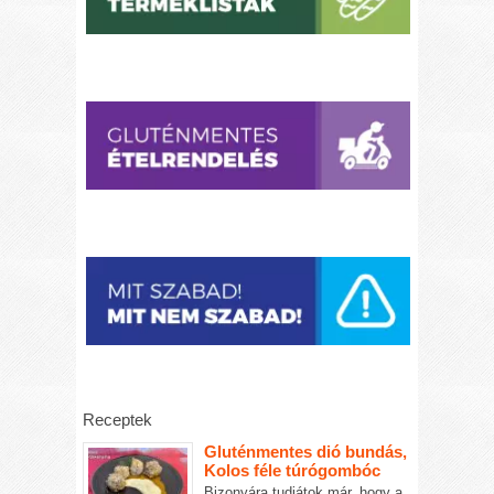
Receptek
Gluténmentes dió bundás,
Kolos féle túrógombóc
Bizonyára tudjátok már, hogy a