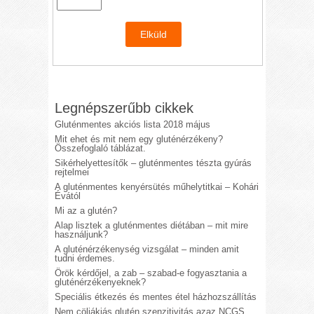
Legnépszerűbb cikkek
Gluténmentes akciós lista 2018 május
Mit ehet és mit nem egy gluténérzékeny?
Összefoglaló táblázat.
Sikérhelyettesítők – gluténmentes tészta gyúrás
rejtelmei
A gluténmentes kenyérsütés műhelytitkai – Kohári
Évától
Mi az a glutén?
Alap lisztek a gluténmentes diétában – mit mire
használjunk?
A gluténérzékenység vizsgálat – minden amit
tudni érdemes.
Örök kérdőjel, a zab – szabad-e fogyasztania a
gluténérzékenyeknek?
Speciális étkezés és mentes étel házhozszállítás
Nem cöliákiás glutén szenzitivitás azaz NCGS