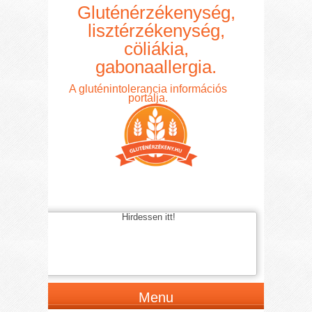
Gluténérzékenység,
lisztérzékenység,
cöliákia,
gabonaallergia.
A gluténintolerancia információs
portálja.
Hirdessen itt!
Menu