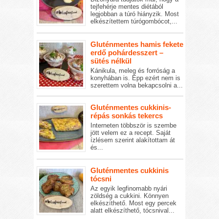
tejfehérje mentes diétából
legjobban a túró hiányzik. Most
elkészítettem túrógombócot,...
Gluténmentes hamis fekete
erdő pohárdesszert –
sütés nélkül
Kánikula, meleg és forróság a
konyhában is. Épp ezért nem is
szerettem volna bekapcsolni a...
Gluténmentes cukkinis-
répás sonkás tekercs
Interneten többször is szembe
jött velem ez a recept. Saját
ízlésem szerint alakítottam át
és...
Gluténmentes cukkinis
tócsni
Az egyik legfinomabb nyári
zöldség a cukkini. Könnyen
elkészíthető. Most egy percek
alatt elkészíthető, tócsnival...