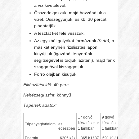
a víz kivételével.
Összedolgozzuk, majd hozzáadjuk a
vizet. Összegyúrjuk, és kb. 30 percet
pihentetjük.
A tésztát két felé vesszük.
Az egyikből golyókat formázunk
(9 db),
a
másikat enyhén rizslisztes lapon
kinyújtjuk (igazából tenyerünk
segítségével is tudjuk lazítani), majd fánk
szaggatóval kiszaggatjuk.
Forró olajban kisütjük.
Elkészítési idő
: 40 perc
Nehézségi szint
: könnyű
Tápérték adatok:
17 golyó
9 golyó
készítésekor
készítésekor
Tápanyagtartalom
az
egészben
1 fánkban
1 fánkban
Energia
6205 kJ /
365 kJ / 87
691 kJ / 165