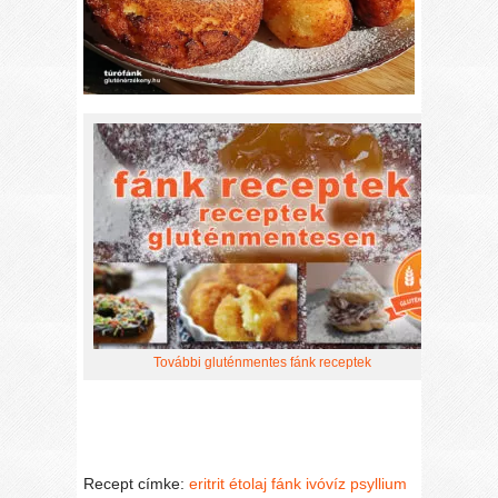
További gluténmentes fánk receptek
Recept címke:
eritrit
étolaj
fánk
ivóvíz
psyllium