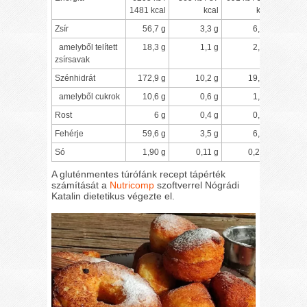
1481 kcal
kcal
kcal
Zsír
56,7 g
3,3 g
6,3 g
amelyből telített
18,3 g
1,1 g
2,0 g
zsírsavak
Szénhidrát
172,9 g
10,2 g
19,2 g
amelyből cukrok
10,6 g
0,6 g
1,2 g
Rost
6 g
0,4 g
0,7 g
Fehérje
59,6 g
3,5 g
6,6 g
Só
1,90 g
0,11 g
0,21 g
A gluténmentes túrófánk recept tápérték
számítását a
Nutricomp
szoftverrel Nógrádi
Katalin dietetikus végezte el.