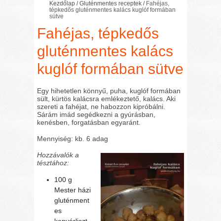
Kezdőlap
/
Gluténmentes receptek
/
Fahéjas,
tépkedős gluténmentes kalács kuglóf formában
sütve
Fahéjas, tépkedős
gluténmentes kalács
kuglóf formában sütve
Egy hihetetlen könnyű, puha, kuglóf formában
sült, kürtös kalácsra emlékeztető, kalács. Aki
szereti a fahéjat, ne habozzon kipróbálni.
Sárám imád segédkezni a gyúrásban,
kenésben, forgatásban egyaránt.
Mennyiség: kb. 6 adag
Hozzávalók a
tésztához:
100 g
Mester házi
gluténment
es