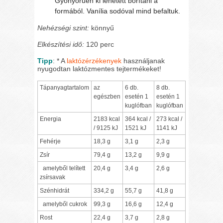
Gyönyörűen ki lehetett borítani a
formából. Vanília sodóval mind befaltuk.
Nehézségi szint:
könnyű
Elkészítési idő:
120 perc
Tipp
: * A
laktózérzékenyek
használjanak
nyugodtan laktózmentes tejtermékeket!
Tápanyagtartalom
az
6 db.
8 db.
egészben
esetén 1
esetén 1
kuglófban
kuglófban
Energia
2183 kcal
364 kcal /
273 kcal /
/ 9125 kJ
1521 kJ
1141 kJ
Fehérje
18,3 g
3,1 g
2,3 g
Zsír
79,4 g
13,2 g
9,9 g
amelyből telített
20,4 g
3,4 g
2,6 g
zsírsavak
Szénhidrát
334,2 g
55,7 g
41,8 g
amelyből cukrok
99,3 g
16,6 g
12,4 g
Rost
22,4 g
3,7 g
2,8 g