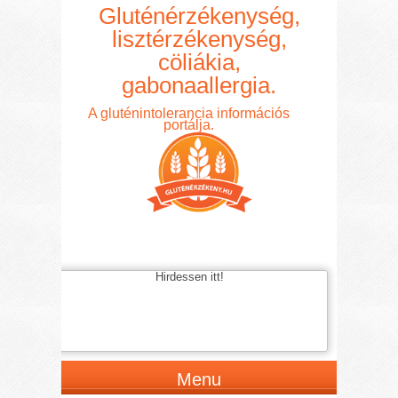
Gluténérzékenység,
lisztérzékenység,
cöliákia,
gabonaallergia.
A gluténintolerancia információs
portálja.
Hirdessen itt!
Menu