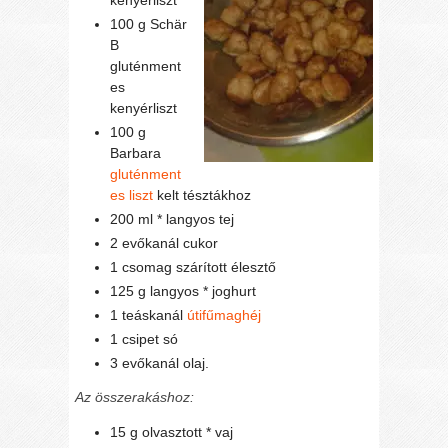
kenyérliszt
100 g Schär
B
gluténment
es
kenyérliszt
100 g
Barbara
gluténment
es liszt
kelt tésztákhoz
200 ml * langyos tej
2 evőkanál cukor
1 csomag szárított élesztő
125 g langyos * joghurt
1 teáskanál
útifűmaghéj
1 csipet só
3 evőkanál olaj.
Az összerakáshoz:
15 g olvasztott * vaj