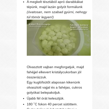
A megkelt tésztából apró darabkákat
tépünk, majd lazán golyót formálunk
(óvatosan, nem szabad gyúrni, nehogy
túl tömör legyen!)
Olvasztott vajban megforgatjuk, majd
fahéjjel elkevert kristálycukorban jól
összerázzuk.
Egy kuglófsütőt alaposan kikenünk
olvasztott vajjal és a fahéjas, cukros
golyókat belepakoljuk.
Újabb fél órát kelesztjük.
180 ˚C fokon 40 percet sütöttem.