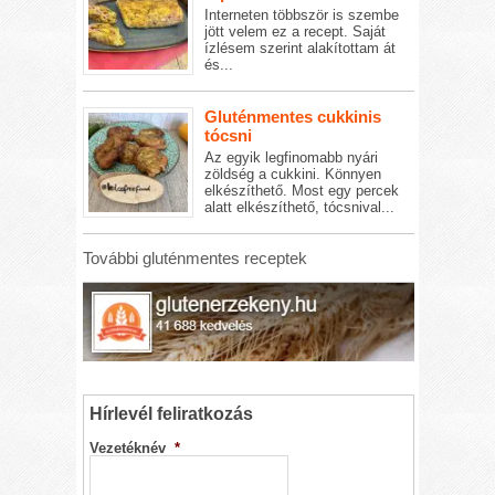
Interneten többször is szembe
jött velem ez a recept. Saját
ízlésem szerint alakítottam át
és...
Gluténmentes cukkinis
tócsni
Az egyik legfinomabb nyári
zöldség a cukkini. Könnyen
elkészíthető. Most egy percek
alatt elkészíthető, tócsnival...
További gluténmentes receptek
Hírlevél feliratkozás
Vezetéknév
*