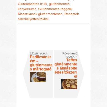
Gluténmentes Íz-lik
,
gluténmentes
kenyérsütés
,
Gluténmentes reggelik
,
Klasszikusok gluténmentesen
,
Receptek
sikérhelyettesítőkkel
Előző recept
Következő
recept
»
Padlizsánkr
Teffes
ém –
gluténmente
gluténmente
s almáspite
s mártogató
édesítőszerr
el