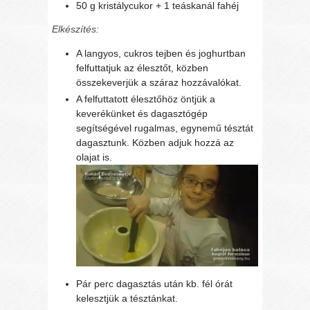
50 g kristálycukor + 1 teáskanál fahéj
Elkészítés:
A langyos, cukros tejben és joghurtban
felfuttatjuk az élesztőt, közben
összekeverjük a száraz hozzávalókat.
A felfuttatott élesztőhöz öntjük a
keverékünket és dagasztógép
segítségével rugalmas, egynemű tésztát
dagasztunk. Közben adjuk hozzá az
olajat is.
Pár perc dagasztás után kb. fél órát
kelesztjük a tésztánkat.