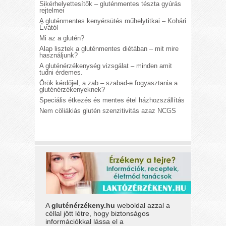
Sikérhelyettesítők – gluténmentes tészta gyúrás
rejtelmei
A gluténmentes kenyérsütés műhelytitkai – Kohári
Évától
Mi az a glutén?
Alap lisztek a gluténmentes diétában – mit mire
használjunk?
A gluténérzékenység vizsgálat – minden amit
tudni érdemes.
Örök kérdőjel, a zab – szabad-e fogyasztania a
gluténérzékenyeknek?
Speciális étkezés és mentes étel házhozszállítás
Nem cöliákiás glutén szenzitivitás azaz NCGS
A
gluténérzékeny.hu
weboldal azzal a
céllal jött létre, hogy biztonságos
információkkal lássa el a