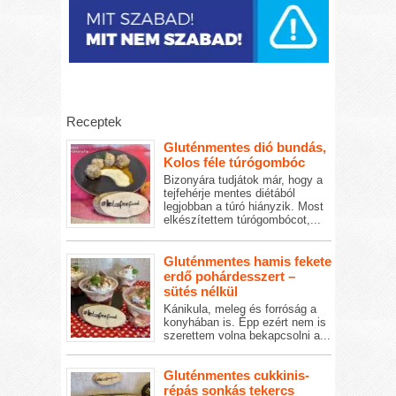
Receptek
Gluténmentes dió bundás,
Kolos féle túrógombóc
Bizonyára tudjátok már, hogy a
tejfehérje mentes diétából
legjobban a túró hiányzik. Most
elkészítettem túrógombócot,...
Gluténmentes hamis fekete
erdő pohárdesszert –
sütés nélkül
Kánikula, meleg és forróság a
konyhában is. Épp ezért nem is
szerettem volna bekapcsolni a...
Gluténmentes cukkinis-
répás sonkás tekercs