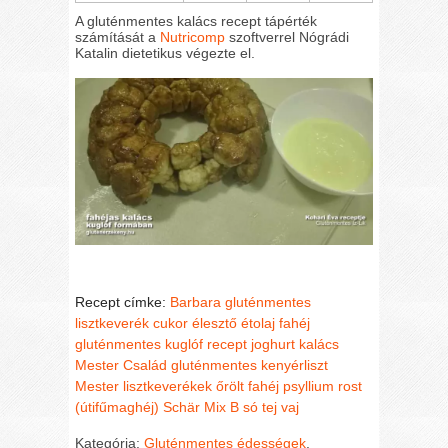
A gluténmentes kalács recept tápérték
számítását a
Nutricomp
szoftverrel Nógrádi
Katalin dietetikus végezte el.
Recept címke:
Barbara gluténmentes
lisztkeverék
cukor
élesztő
étolaj
fahéj
gluténmentes kuglóf recept
joghurt
kalács
Mester Család gluténmentes kenyérliszt
Mester lisztkeverékek
őrölt fahéj
psyllium rost
(útifűmaghéj)
Schär Mix B
só
tej
vaj
Kategória:
Gluténmentes édességek
,