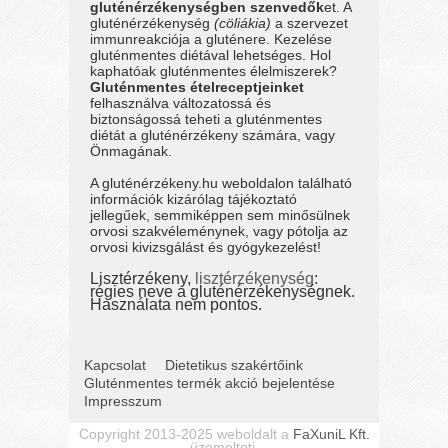
gluténérzékenységben szenvedők
et. A
gluténérzékenység
(cöliákia)
a szervezet
immunreakciója a gluténere. Kezelése
gluténmentes diétával lehetséges. Hol
kaphatóak gluténmentes élelmiszerek?
Gluténmentes ételreceptjeinket
felhasználva változatossá és
biztonságossá teheti a gluténmentes
diétát a gluténérzékeny számára, vagy
Önmagának.
A gluténérzékeny.hu weboldalon található
információk kizárólag tájékoztató
jellegűek, semmiképpen sem minősülnek
orvosi szakvéleménynek, vagy pótolja az
orvosi kivizsgálást és gyógykezelést!
Lisztérzékeny,
lisztérzékenység
:
régies neve a gluténérzékenységnek.
Használata nem pontos.
Kapcsolat
Dietetikus szakértőink
Gluténmentes termék akció bejelentése
Impresszum
Copyright 2013-2025 weboldalt a
FaXuniL Kft.
üzemelteti.