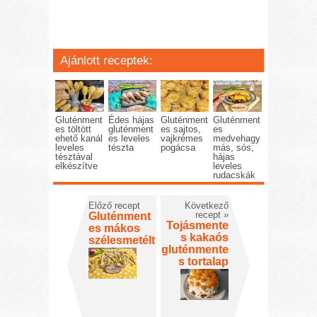
Ajánlott receptek:
Gluténment
Édes hájas
Gluténment
Gluténment
es töltött
gluténment
es sajtos,
es
ehető kanál
es leveles
vajkrémes
medvehagy
leveles
tészta
pogácsa
más, sós,
tésztával
hájas
elkészítve
leveles
rudacskák
Előző recept
Következő
recept
»
Gluténment
Tojásmente
es mákos
s kakaós
szélesmetélt
gluténmente
s tortalap