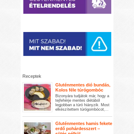
Receptek
Gluténmentes dió bundás,
Kolos féle túrógombóc
Bizonyára tudjátok már, hogy a
tejfehérje mentes diétából
legjobban a túró hiányzik. Most
elkészítettem túrógombócot,...
Gluténmentes hamis fekete
erdő pohárdesszert –
sütés nélkül