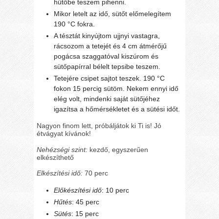
hűtőbe teszem pihenni.
Mikor letelt az idő, sütőt előmelegítem
190 °C fokra.
A tésztát kinyújtom ujjnyi vastagra,
rácsozom a tetejét és 4 cm átmérőjű
pogácsa szaggatóval kiszúrom és
sütőpapírral bélelt tepsibe teszem.
Tetejére csipet sajtot teszek. 190 °C
fokon 15 percig sütöm. Nekem ennyi idő
elég volt, mindenki saját sütőjéhez
igazítsa a hőmérsékletet és a sütési időt.
Nagyon finom lett, próbáljátok ki Ti is! Jó
étvágyat kívánok!
Nehézségi szint:
kezdő, egyszerűen
elkészíthető
Elkészítési idő:
70 perc
Előkészítési idő
: 10 perc
Hűtés
: 45 perc
Sütés
: 15 perc