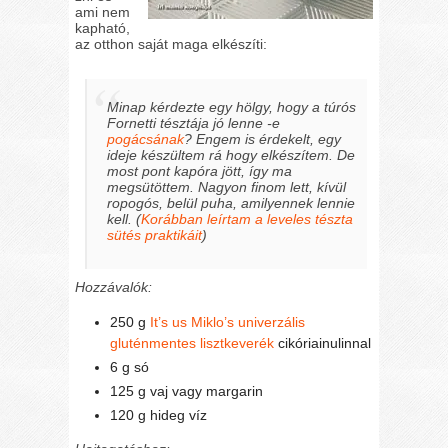
ami nem
kapható,
az otthon saját maga elkészíti:
Minap kérdezte egy hölgy, hogy a túrós
Fornetti tésztája jó lenne -e
pogácsának
? Engem is érdekelt, egy
ideje készültem rá hogy elkészítem. De
most pont kapóra jött, így ma
megsütöttem. Nagyon finom lett, kívül
ropogós, belül puha, amilyennek lennie
kell.
(
Korábban leírtam a leveles tészta
sütés praktikáit
)
Hozzávalók:
250 g
It’s us Miklo’s univerzális
gluténmentes lisztkeverék
cikóriainulinnal
6 g só
125 g vaj vagy margarin
120 g hideg víz