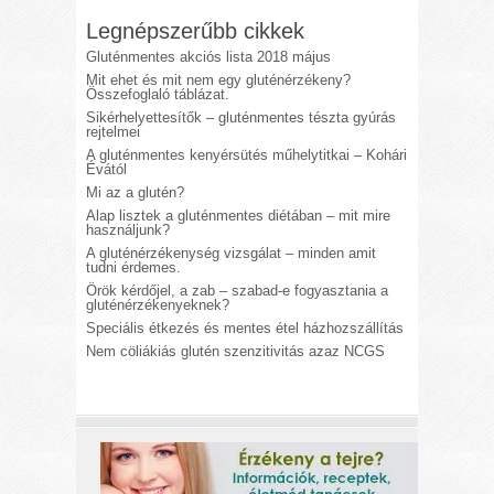
Legnépszerűbb cikkek
Gluténmentes akciós lista 2018 május
Mit ehet és mit nem egy gluténérzékeny?
Összefoglaló táblázat.
Sikérhelyettesítők – gluténmentes tészta gyúrás
rejtelmei
A gluténmentes kenyérsütés műhelytitkai – Kohári
Évától
Mi az a glutén?
Alap lisztek a gluténmentes diétában – mit mire
használjunk?
A gluténérzékenység vizsgálat – minden amit
tudni érdemes.
Örök kérdőjel, a zab – szabad-e fogyasztania a
gluténérzékenyeknek?
Speciális étkezés és mentes étel házhozszállítás
Nem cöliákiás glutén szenzitivitás azaz NCGS