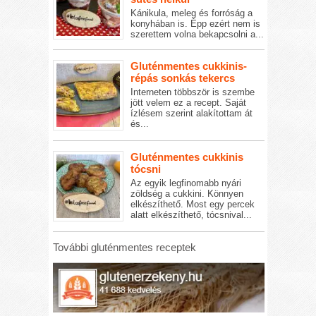
Kánikula, meleg és forróság a
konyhában is. Épp ezért nem is
szerettem volna bekapcsolni a...
Gluténmentes cukkinis-
répás sonkás tekercs
Interneten többször is szembe
jött velem ez a recept. Saját
ízlésem szerint alakítottam át
és...
Gluténmentes cukkinis
tócsni
Az egyik legfinomabb nyári
zöldség a cukkini. Könnyen
elkészíthető. Most egy percek
alatt elkészíthető, tócsnival...
További gluténmentes receptek