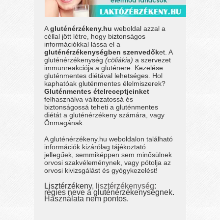
A
gluténérzékeny.hu
weboldal azzal a
céllal jött létre, hogy biztonságos
információkkal lássa el a
gluténérzékenységben szenvedők
et. A
gluténérzékenység
(cöliákia)
a szervezet
immunreakciója a gluténere. Kezelése
gluténmentes diétával lehetséges. Hol
kaphatóak gluténmentes élelmiszerek?
Gluténmentes ételreceptjeinket
felhasználva változatossá és
biztonságossá teheti a gluténmentes
diétát a gluténérzékeny számára, vagy
Önmagának.
A gluténérzékeny.hu weboldalon található
információk kizárólag tájékoztató
jellegűek, semmiképpen sem minősülnek
orvosi szakvéleménynek, vagy pótolja az
orvosi kivizsgálást és gyógykezelést!
Lisztérzékeny,
lisztérzékenység
:
régies neve a gluténérzékenységnek.
Használata nem pontos.