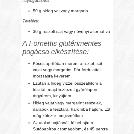
Hajtogatáshoz:
50 g hideg vaj vagy margarin
Tetejére:
30 g reszelt sajt vagy növényi alternatíva
A Fornettis gluténmentes
pogácsa elkészítése:
Késes aprítóban mérem a lisztet, sót,
vajat vagy margarint. Pár fordulattal
morzsásra keverem.
Ezután a hideg vízzel összeállítom a
tésztát, majd lisztezett gyúrólapon
átgyúrom, kinyújtom.
Hideg vajat vagy margarint reszelek,
darabok a tésztára, háromba hajtom. Ezt
még kétszer megismétlem.
Az utolsó hajtásnál, félbehajtom.
Sütőpapírba csomagolom, és 45 percre