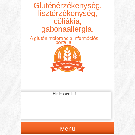
Gluténérzékenység,
lisztérzékenység,
cöliákia,
gabonaallergia.
A gluténintolerancia információs
portálja.
Hirdessen itt!
Menu