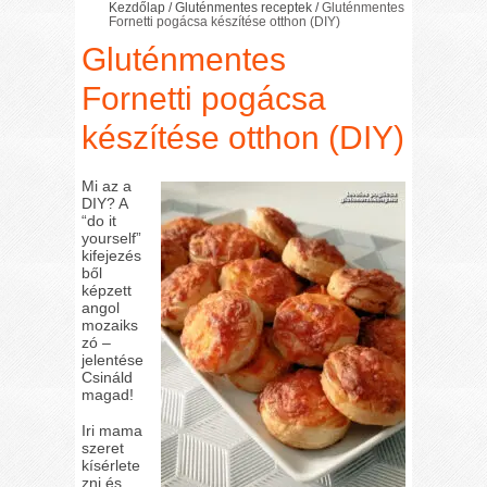
Kezdőlap
/
Gluténmentes receptek
/
Gluténmentes
Fornetti pogácsa készítése otthon (DIY)
Gluténmentes
Fornetti pogácsa
készítése otthon (DIY)
Mi az a
DIY? A
“do it
yourself”
kifejezés
ből
képzett
angol
mozaiks
zó –
jelentése
Csináld
magad!
Iri mama
szeret
kísérlete
zni és