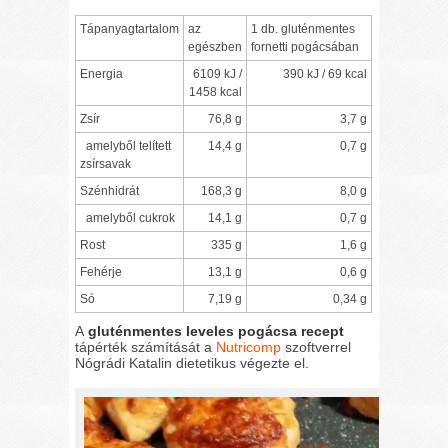
Tápanyagtartalom
az
1 db. gluténmentes
egészben
fornetti pogácsában
Energia
6109 kJ /
390 kJ / 69 kcal
1458 kcal
Zsír
76,8 g
3,7 g
amelyből telített
14,4 g
0,7 g
zsírsavak
Szénhidrát
168,3 g
8,0 g
amelyből cukrok
14,1 g
0,7 g
Rost
335 g
1,6 g
Fehérje
13,1 g
0,6 g
Só
7,19 g
0,34 g
A
gluténmentes leveles pogácsa recept
tápérték számítását a
Nutricomp
szoftverrel
Nógrádi Katalin dietetikus végezte el.