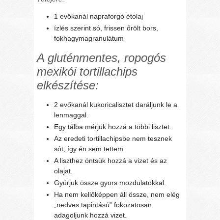
1 evőkanál napraforgó étolaj
ízlés szerint só, frissen őrölt bors,
fokhagymagranulátum
A gluténmentes, ropogós
mexikói tortillachips
elkészítése:
2 evőkanál kukoricalisztet daráljunk le a
lenmaggal.
Egy tálba mérjük hozzá a többi lisztet.
Az eredeti tortillachipsbe nem tesznek
sót, így én sem tettem.
A liszthez öntsük hozzá a vizet és az
olajat.
Gyúrjuk össze gyors mozdulatokkal.
Ha nem kellőképpen áll össze, nem elég
„nedves tapintású” fokozatosan
adagoljunk hozzá vizet.