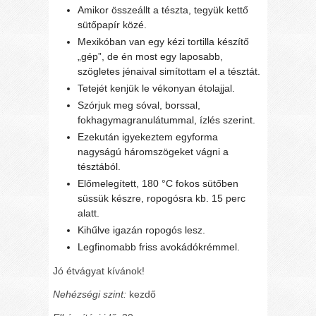
Amikor összeállt a tészta, tegyük kettő
sütőpapír közé.
Mexikóban van egy kézi tortilla készítő
„gép”, de én most egy laposabb,
szögletes jénaival simítottam el a tésztát.
Tetejét kenjük le vékonyan étolajjal.
Szórjuk meg sóval, borssal,
fokhagymagranulátummal, ízlés szerint.
Ezekután igyekeztem egyforma
nagyságú háromszögeket vágni a
tésztából.
Előmelegített, 180 °C fokos sütőben
süssük készre, ropogósra kb. 15 perc
alatt.
Kihűlve igazán ropogós lesz.
Legfinomabb friss avokádókrémmel.
Jó étvágyat kívánok!
Nehézségi szint:
kezdő