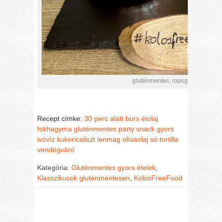
gluténmentes, ropogós mexikói tor
Recept címke:
30 perc alatt
bors
étolaj
fokhagyma
gluténmentes party snack
gyors
ivóvíz
kukoricaliszt
lenmag
olívaolaj
só
tortilla
vendégváró
Kategória:
Gluténmentes gyors ételek
,
Klasszikusok gluténmentesen
,
KolosFreeFood