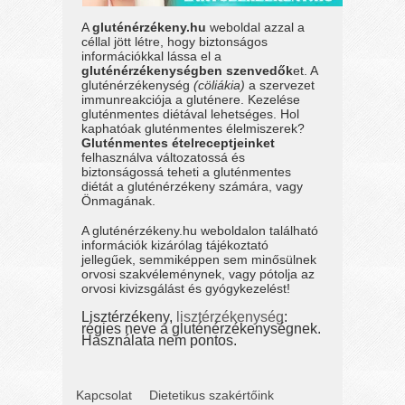
A
gluténérzékeny.hu
weboldal azzal a
céllal jött létre, hogy biztonságos
információkkal lássa el a
gluténérzékenységben szenvedők
et. A
gluténérzékenység
(cöliákia)
a szervezet
immunreakciója a gluténere. Kezelése
gluténmentes diétával lehetséges. Hol
kaphatóak gluténmentes élelmiszerek?
Gluténmentes ételreceptjeinket
felhasználva változatossá és
biztonságossá teheti a gluténmentes
diétát a gluténérzékeny számára, vagy
Önmagának.
A gluténérzékeny.hu weboldalon található
információk kizárólag tájékoztató
jellegűek, semmiképpen sem minősülnek
orvosi szakvéleménynek, vagy pótolja az
orvosi kivizsgálást és gyógykezelést!
Lisztérzékeny,
lisztérzékenység
:
régies neve a gluténérzékenységnek.
Használata nem pontos.
Kapcsolat
Dietetikus szakértőink