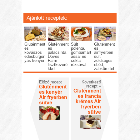
Ajánlott receptek:
Gluténment
Gluténment
Sült
Gluténment
es
es
polenta,
es
kovászos
palacsinta
gombamárt
airfryerben
édesburgon
Doves
ással és
sült
yás kenyér
Farm
cékla
zöldséges
lisztkeveré
rózsával
ebéd,
kkel
zabkörettel
Előző recept
Következő
recept
»
Gluténment
Gluténment
es kenyér
es francia
Air fryerben
krémes Air
sütve
fryerben
sütve