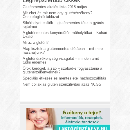
Legnépszerűbb cikkek
Gluténmentes akciós lista 2018 május
Mit ehet és mit nem egy gluténérzékeny?
Összefoglaló táblázat.
Sikérhelyettesítők – gluténmentes tészta gyúrás
rejtelmei
A gluténmentes kenyérsütés műhelytitkai – Kohári
Évától
Mi az a glutén?
Alap lisztek a gluténmentes diétában – mit mire
használjunk?
A gluténérzékenység vizsgálat – minden amit
tudni érdemes.
Örök kérdőjel, a zab – szabad-e fogyasztania a
gluténérzékenyeknek?
Speciális étkezés és mentes étel házhozszállítás
Nem cöliákiás glutén szenzitivitás azaz NCGS