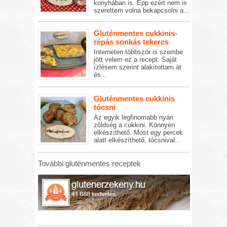
konyhában is. Épp ezért nem is
szerettem volna bekapcsolni a...
Gluténmentes cukkinis-
répás sonkás tekercs
Interneten többször is szembe
jött velem ez a recept. Saját
ízlésem szerint alakítottam át
és...
Gluténmentes cukkinis
tócsni
Az egyik legfinomabb nyári
zöldség a cukkini. Könnyen
elkészíthető. Most egy percek
alatt elkészíthető, tócsnival...
További gluténmentes receptek