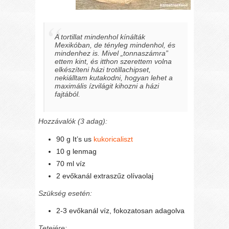
A tortillat mindenhol kínálták
Mexikóban, de tényleg mindenhol, és
mindenhez is. Mivel „tonnaszámra”
ettem kint, és itthon szerettem volna
elkészíteni házi trotillachipset,
nekiálltam kutakodni, hogyan lehet a
maximális ízvilágit kihozni a házi
fajtából.
Hozzávalók (3 adag):
90 g It’s us
kukoricaliszt
10 g lenmag
70 ml víz
2 evőkanál extraszűz olívaolaj
Szükség esetén:
2-3 evőkanál víz, fokozatosan adagolva
Tetejére: