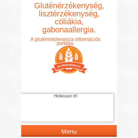
Gluténérzékenység,
lisztérzékenység,
cöliákia,
gabonaallergia.
A gluténintolerancia információs
portálja.
Hirdessen itt!
Menu