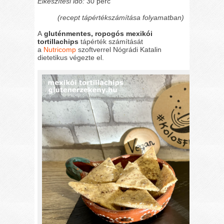
Elkészítési idő:
30 perc
(recept tápértékszámítása folyamatban)
A
gluténmentes, ropogós mexikói
tortillachips
tápérték számítását
a
Nutricomp
szoftverrel Nógrádi Katalin
dietetikus végezte el.