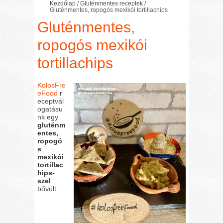
Kezdőlap
/
Gluténmentes receptek
/
Gluténmentes, ropogós mexikói tortillachips
Gluténmentes,
ropogós mexikói
tortillachips
KolosFre
eFood
r
eceptvál
ogatásu
nk egy
gluténm
entes,
ropogó
s
mexikói
tortillac
hips-
szel
bővült.