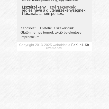
Lisztérzékeny,
lisztérzékenység
:
régies neve a gluténérzékenységnek.
Használata nem pontos.
Kapcsolat
Dietetikus szakértőink
Gluténmentes termék akció bejelentése
Impresszum
Copyright 2013-2025 weboldalt a
FaXuniL Kft.
üzemelteti.