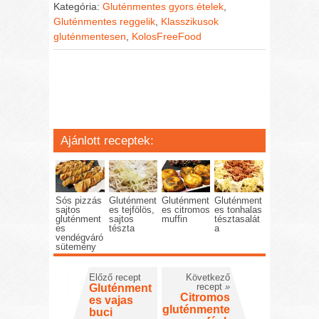
Kategória:
Gluténmentes gyors ételek
,
Gluténmentes reggelik
,
Klasszikusok
gluténmentesen
,
KolosFreeFood
Ajánlott receptek:
Sós pizzás
Gluténment
Gluténment
Gluténment
sajtos
es tejfölös,
es citromos
es tonhalas
gluténment
sajtos
muffin
tésztasalát
es
tészta
a
vendégváró
sütemény
Előző recept
Következő
recept
»
Gluténment
Citromos
es vajas
gluténmente
buci