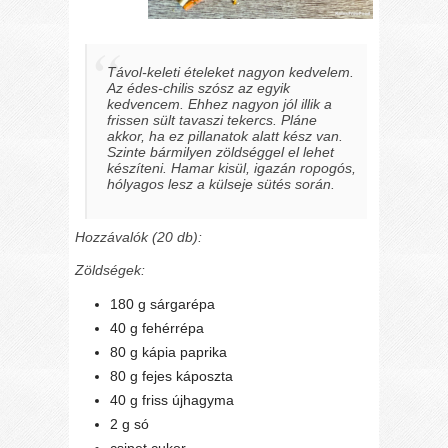
Távol-keleti ételeket nagyon kedvelem.
Az édes-chilis szósz az egyik
kedvencem. Ehhez nagyon jól illik a
frissen sült tavaszi tekercs. Pláne
akkor, ha ez pillanatok alatt kész van.
Szinte bármilyen zöldséggel el lehet
készíteni. Hamar kisül, igazán ropogós,
hólyagos lesz a külseje sütés során.
Hozzávalók (20 db):
Zöldségek:
180 g sárgarépa
40 g fehérrépa
80 g kápia paprika
80 g fejes káposzta
40 g friss újhagyma
2 g só