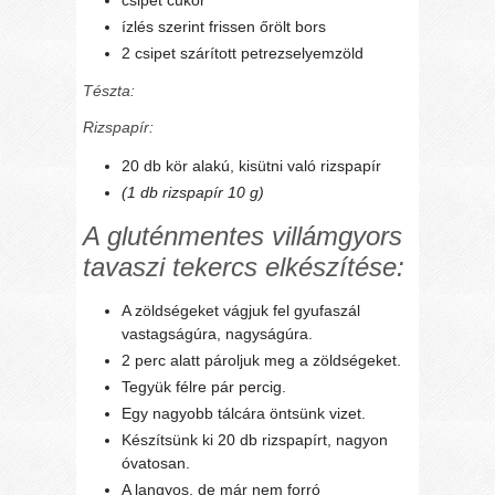
csipet cukor
ízlés szerint frissen őrölt bors
2 csipet szárított petrezselyemzöld
Tészta:
Rizspapír:
20 db kör alakú, kisütni való rizspapír
(1 db rizspapír 10 g)
A gluténmentes villámgyors
tavaszi tekercs elkészítése:
A zöldségeket vágjuk fel gyufaszál
vastagságúra, nagyságúra.
2 perc alatt pároljuk meg a zöldségeket.
Tegyük félre pár percig.
Egy nagyobb tálcára öntsünk vizet.
Készítsünk ki 20 db rizspapírt, nagyon
óvatosan.
A langyos, de már nem forró