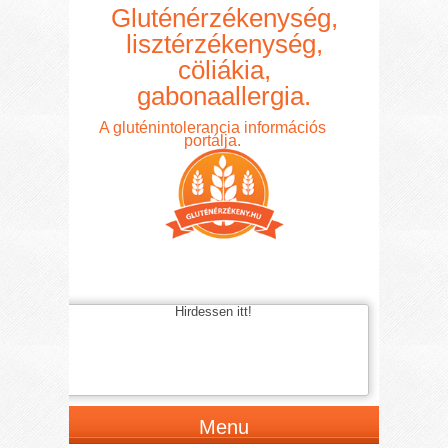
Gluténérzékenység,
lisztérzékenység,
cöliákia,
gabonaallergia.
A gluténintolerancia információs
portálja.
Hirdessen itt!
Menu