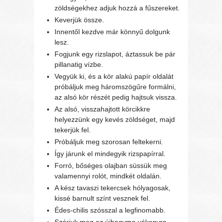
zöldségekhez adjuk hozzá a fűszereket.
Keverjük össze.
Innentől kezdve már könnyű dolgunk
lesz.
Fogjunk egy rizslapot, áztassuk be pár
pillanatig vízbe.
Vegyük ki, és a kör alakú papír oldalát
próbáljuk meg háromszögűre formálni,
az alsó kör részét pedig hajtsuk vissza.
Az alsó, visszahajtott körcikkre
helyezzünk egy kevés zöldséget, majd
tekerjük fel.
Próbáljuk meg szorosan feltekerni.
Így járunk el mindegyik rizspapírral.
Forró, bőséges olajban süssük meg
valamennyi rolót, mindkét oldalán.
A kész tavaszi tekercsek hólyagosak,
kissé barnult színt vesznek fel.
Édes-chilis szósszal a legfinomabb.
Szórjuk meg az újhagyma vékonyra