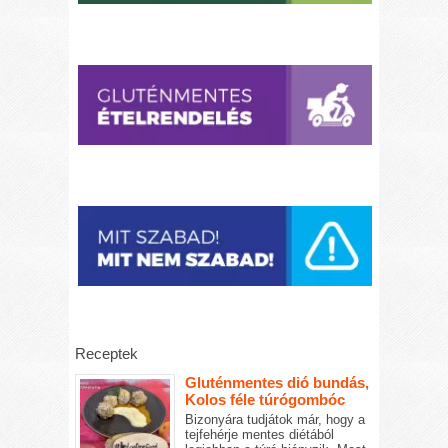
Receptek
Gluténmentes dió bundás,
Kolos féle túrógombóc
Bizonyára tudjátok már, hogy a
tejfehérje mentes diétából