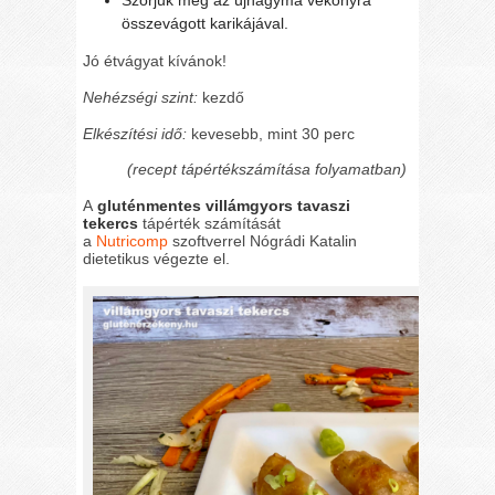
összevágott karikájával.
Jó étvágyat kívánok!
Nehézségi szint:
kezdő
Elkészítési idő:
kevesebb, mint 30 perc
(recept tápértékszámítása folyamatban)
A
gluténmentes villámgyors tavaszi
tekercs
tápérték számítását
a
Nutricomp
szoftverrel Nógrádi Katalin
dietetikus végezte el.