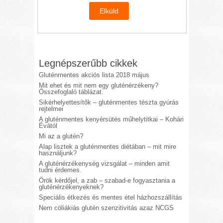
Legnépszerűbb cikkek
Gluténmentes akciós lista 2018 május
Mit ehet és mit nem egy gluténérzékeny?
Összefoglaló táblázat.
Sikérhelyettesítők – gluténmentes tészta gyúrás
rejtelmei
A gluténmentes kenyérsütés műhelytitkai – Kohári
Évától
Mi az a glutén?
Alap lisztek a gluténmentes diétában – mit mire
használjunk?
A gluténérzékenység vizsgálat – minden amit
tudni érdemes.
Örök kérdőjel, a zab – szabad-e fogyasztania a
gluténérzékenyeknek?
Speciális étkezés és mentes étel házhozszállítás
Nem cöliákiás glutén szenzitivitás azaz NCGS