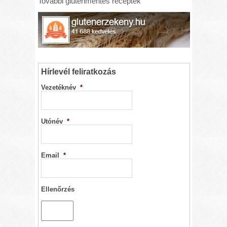
További gluténmentes receptek
Hírlevél feliratkozás
Vezetéknév
*
Utónév
*
Email
*
Ellenőrzés