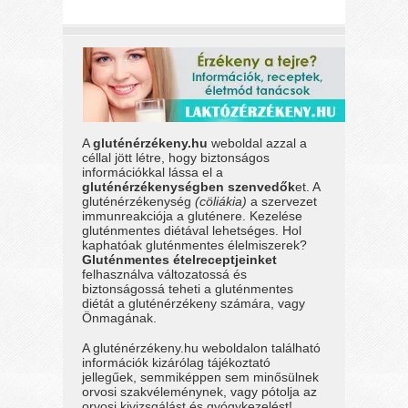
A
gluténérzékeny.hu
weboldal azzal a
céllal jött létre, hogy biztonságos
információkkal lássa el a
gluténérzékenységben szenvedők
et. A
gluténérzékenység
(cöliákia)
a szervezet
immunreakciója a gluténere. Kezelése
gluténmentes diétával lehetséges. Hol
kaphatóak gluténmentes élelmiszerek?
Gluténmentes ételreceptjeinket
felhasználva változatossá és
biztonságossá teheti a gluténmentes
diétát a gluténérzékeny számára, vagy
Önmagának.
A gluténérzékeny.hu weboldalon található
információk kizárólag tájékoztató
jellegűek, semmiképpen sem minősülnek
orvosi szakvéleménynek, vagy pótolja az
orvosi kivizsgálást és gyógykezelést!