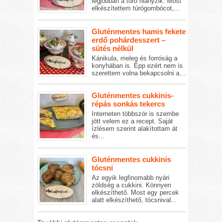
legjobban a túró hiányzik. Most
elkészítettem túrógombócot,...
Gluténmentes hamis fekete
erdő pohárdesszert –
sütés nélkül
Kánikula, meleg és forróság a
konyhában is. Épp ezért nem is
szerettem volna bekapcsolni a...
Gluténmentes cukkinis-
répás sonkás tekercs
Interneten többször is szembe
jött velem ez a recept. Saját
ízlésem szerint alakítottam át
és...
Gluténmentes cukkinis
tócsni
Az egyik legfinomabb nyári
zöldség a cukkini. Könnyen
elkészíthető. Most egy percek
alatt elkészíthető, tócsnival...