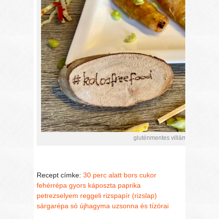
gluténmentes villámgyors tavasz
Recept címke:
30 perc alatt
bors
cukor
fehérrépa
gyors
káposzta
paprika
petrezselyem
reggeli
rizspapír (rizslap)
sárgarépa
só
újhagyma
uzsonna és tízórai