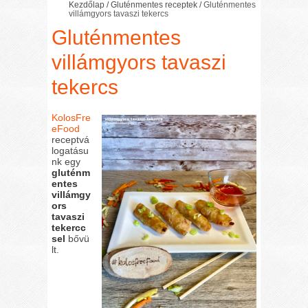
Kezdőlap
/
Gluténmentes receptek
/
Gluténmentes
villámgyors tavaszi tekercs
Gluténmentes
villámgyors tavaszi
tekercs
KolosFre
eFood
receptvá
logatásu
nk egy
gluténm
entes
villámgy
ors
tavaszi
tekercc
sel
bővü
lt.