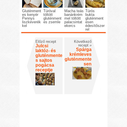
Gluténment
Túróval
Macha teás
Túrós
es kenyér
töltött
banánkrém
bukta
Pennys
gluténment
mel töltött
gluténment
liszkeverék
es zsemle
palacsintat
esen
kel
ekercs
édesítőszer
rel
Előző recept
Következő
recept
»
Julcsi
Spárga
laktóz- és
krémleves
gluténmente
gluténmente
s sajtos
sen
pogácsa
receptje