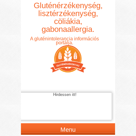
Gluténérzékenység,
lisztérzékenység,
cöliákia,
gabonaallergia.
A gluténintolerancia információs
portálja.
Hirdessen itt!
Menu