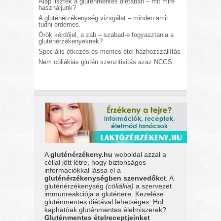
Alap lisztek a gluténmentes diétában – mit mire
használjunk?
A gluténérzékenység vizsgálat – minden amit
tudni érdemes.
Örök kérdőjel, a zab – szabad-e fogyasztania a
gluténérzékenyeknek?
Speciális étkezés és mentes étel házhozszállítás
Nem cöliákiás glutén szenzitivitás azaz NCGS
A
gluténérzékeny.hu
weboldal azzal a
céllal jött létre, hogy biztonságos
információkkal lássa el a
gluténérzékenységben szenvedők
et. A
gluténérzékenység
(cöliákia)
a szervezet
immunreakciója a gluténere. Kezelése
gluténmentes diétával lehetséges. Hol
kaphatóak gluténmentes élelmiszerek?
Gluténmentes ételreceptjeinket