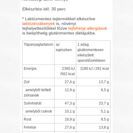
Elkészítési idő:
30 perc
* Laktózmentes tejtermékkel elkészítve
laktózérzákenyek
is, növényi
tejhelyettesítőkkel főzve
tejfehérje allergiások
is beépíthetig gluténmentes diétájukba.
Tápanyagtartalom
az
1 adag
egészben
gluténmentesen
elkészített
spenótőzelékben
Energia
2360 kJ
1180 kJ / 281 kcal
/562 kcal
Zsír
27,4 g
13,7 g
amelyből telített
12,9 g
6,5 g
zsírsavak
Szénhidrát
47,3 g
23,7 g
amelyből cukrok
10,1 g
5,1 g
Rost
16,9 g
8,5 g
Fehérje
27,6 g
13,8 g