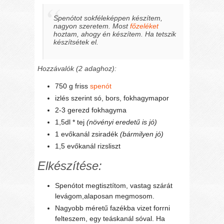
Spenótot sokféleképpen készítem,
nagyon szeretem. Most
főzeléket
hoztam, ahogy én készítem. Ha tetszik
készítsétek el.
Hozzávalók (2 adaghoz):
750 g friss
spenót
izlés szerint só, bors, fokhagymapor
2-3 gerezd fokhagyma
1,5dl * tej
(növényi eredetű is jó)
1 evőkanál zsiradék
(bármilyen jó)
1,5 evőkanál rizsliszt
Elkészítése:
Spenótot megtisztítom, vastag szárát
levágom,alaposan megmosom.
Nagyobb méretű fazékba vizet forrni
felteszem, egy teáskanál sóval. Ha