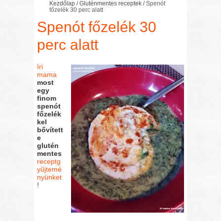
Kezdőlap
/
Gluténmentes receptek
/
Spenót
főzelék 30 perc alatt
Spenót főzelék 30
perc alatt
Iri
mama
most
egy
finom
spenót
főzelék
kel
bővített
e
glutén
mentes
receptg
yűjtemé
nyünket
!