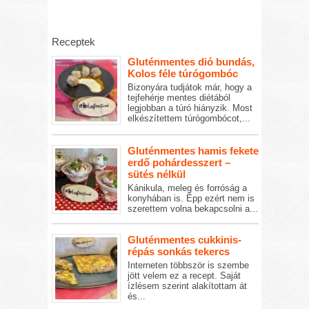
Receptek
Gluténmentes dió bundás,
Kolos féle túrógombóc
Bizonyára tudjátok már, hogy a
tejfehérje mentes diétából
legjobban a túró hiányzik. Most
elkészítettem túrógombócot,...
Gluténmentes hamis fekete
erdő pohárdesszert –
sütés nélkül
Kánikula, meleg és forróság a
konyhában is. Épp ezért nem is
szerettem volna bekapcsolni a...
Gluténmentes cukkinis-
répás sonkás tekercs
Interneten többször is szembe
jött velem ez a recept. Saját
ízlésem szerint alakítottam át
és...