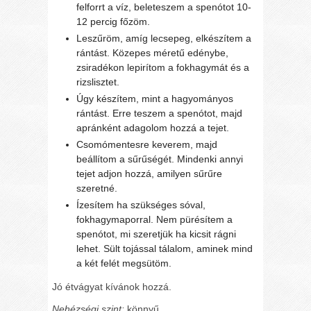
felforrt a víz, beleteszem a spenótot 10-
12 percig főzöm.
Leszűröm, amíg lecsepeg, elkészítem a
rántást. Közepes méretű edénybe,
zsiradékon lepirítom a fokhagymát és a
rizslisztet.
Úgy készítem, mint a hagyományos
rántást. Erre teszem a spenótot, majd
apránként adagolom hozzá a tejet.
Csomómentesre keverem, majd
beállítom a sűrűségét. Mindenki annyi
tejet adjon hozzá, amilyen sűrűre
szeretné.
Ízesítem ha szükséges sóval,
fokhagymaporral. Nem pürésítem a
spenótot, mi szeretjük ha kicsit rágni
lehet. Sült tojással tálalom, aminek mind
a két felét megsütöm.
Jó étvágyat kívánok hozzá.
Nehézségi szint:
könnyű