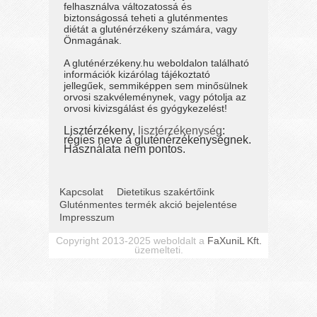
felhasználva változatossá és
biztonságossá teheti a gluténmentes
diétát a gluténérzékeny számára, vagy
Önmagának.
A gluténérzékeny.hu weboldalon található
információk kizárólag tájékoztató
jellegűek, semmiképpen sem minősülnek
orvosi szakvéleménynek, vagy pótolja az
orvosi kivizsgálást és gyógykezelést!
Lisztérzékeny,
lisztérzékenység
:
régies neve a gluténérzékenységnek.
Használata nem pontos.
Kapcsolat
Dietetikus szakértőink
Gluténmentes termék akció bejelentése
Impresszum
Copyright 2013-2025 weboldalt a
FaXuniL Kft.
üzemelteti.