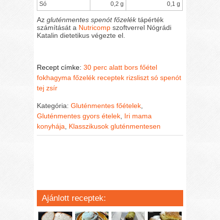
Só
0,2 g
0,1 g
Az
gluténmentes spenót főzelék
tápérték
számítását a
Nutricomp
szoftverrel Nógrádi
Katalin dietetikus végezte el.
Recept címke:
30 perc alatt
bors
főétel
fokhagyma
főzelék receptek
rizsliszt
só
spenót
tej
zsír
Kategória:
Gluténmentes főételek
,
Gluténmentes gyors ételek
,
Iri mama
konyhája
,
Klasszikusok gluténmentesen
Ajánlott receptek: