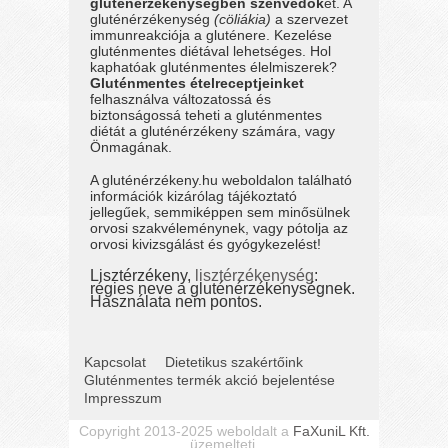
gluténérzékenységben szenvedők
et. A
gluténérzékenység
(cöliákia)
a szervezet
immunreakciója a gluténere. Kezelése
gluténmentes diétával lehetséges. Hol
kaphatóak gluténmentes élelmiszerek?
Gluténmentes ételreceptjeinket
felhasználva változatossá és
biztonságossá teheti a gluténmentes
diétát a gluténérzékeny számára, vagy
Önmagának.
A gluténérzékeny.hu weboldalon található
információk kizárólag tájékoztató
jellegűek, semmiképpen sem minősülnek
orvosi szakvéleménynek, vagy pótolja az
orvosi kivizsgálást és gyógykezelést!
Lisztérzékeny,
lisztérzékenység
:
régies neve a gluténérzékenységnek.
Használata nem pontos.
Kapcsolat
Dietetikus szakértőink
Gluténmentes termék akció bejelentése
Impresszum
Copyright 2013-2025 weboldalt a
FaXuniL Kft.
üzemelteti.