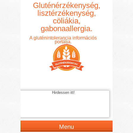
Gluténérzékenység,
lisztérzékenység,
cöliákia,
gabonaallergia.
A gluténintolerancia információs
portálja.
Hirdessen itt!
Menu