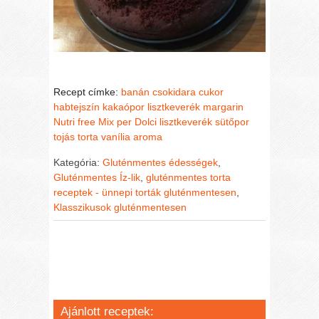
Recept címke:
banán
csokidara
cukor
habtejszín
kakaópor
lisztkeverék
margarin
Nutri free Mix per Dolci lisztkeverék
sütőpor
tojás
torta
vanília aroma
Kategória:
Gluténmentes édességek
,
Gluténmentes Íz-lik
,
gluténmentes torta
receptek - ünnepi torták gluténmentesen
,
Klasszikusok gluténmentesen
Ajánlott receptek: