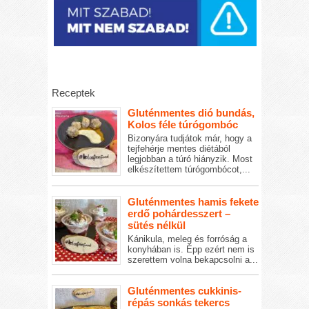
Receptek
Gluténmentes dió bundás,
Kolos féle túrógombóc
Bizonyára tudjátok már, hogy a
tejfehérje mentes diétából
legjobban a túró hiányzik. Most
elkészítettem túrógombócot,...
Gluténmentes hamis fekete
erdő pohárdesszert –
sütés nélkül
Kánikula, meleg és forróság a
konyhában is. Épp ezért nem is
szerettem volna bekapcsolni a...
Gluténmentes cukkinis-
répás sonkás tekercs