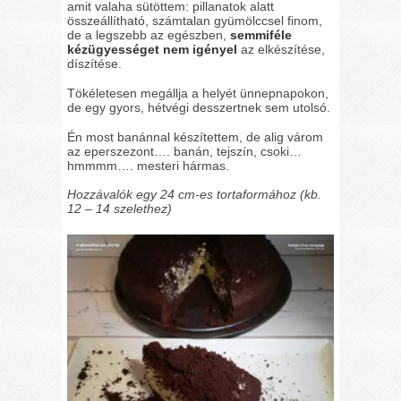
amit valaha sütöttem: pillanatok alatt
összeállítható, számtalan gyümölccsel finom,
de a legszebb az egészben,
semmiféle
kézügyességet nem igényel
az elkészítése,
díszítése.
Tökéletesen megállja a helyét ünnepnapokon,
de egy gyors, hétvégi desszertnek sem utolsó.
Én most banánnal készítettem, de alig várom
az eperszezont…. banán, tejszín, csoki…
hmmmm…. mesteri hármas.
Hozzávalók egy 24 cm-es tortaformához (kb.
12 – 14 szelethez)