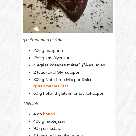
gluténmentes piskóta
200 g margarin
250 g kristálycukor
4 egész közepes méretű
(M-es)
tojás
2 teáskanál GM sütőpor
300 g Nutri Free Mix per Dolci
gluténmentes liszt
60 g holland gluténmentes kakaópor
Töltelék
4 db
banán
400 g habtejszín
90 g csokidara
1 teáskanál vanília aroma