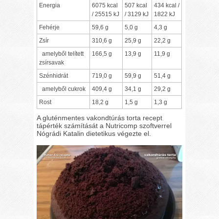
Energia
6075 kcal
507 kcal
434 kcal /
/ 25515 kJ
/ 3129 kJ
1822 kJ
Fehérje
59,6 g
5,0 g
4,3 g
Zsír
310,6 g
25,9 g
22,2 g
amelyből telített
166,5 g
13,9 g
11,9 g
zsírsavak
Szénhidrát
719,0 g
59,9 g
51,4 g
amelyből cukrok
409,4 g
34,1 g
29,2 g
Rost
18,2 g
1,5 g
1,3 g
A gluténmentes vakondtúrás torta recept
tápérték számítását a Nutricomp szoftverrel
Nógrádi Katalin dietetikus végezte el.