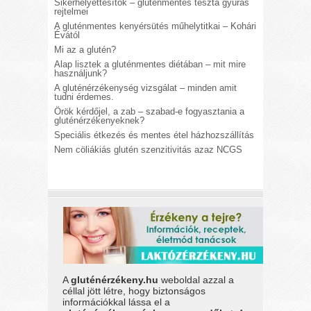
Sikérhelyettesítők – gluténmentes tészta gyúrás
rejtelmei
A gluténmentes kenyérsütés műhelytitkai – Kohári
Évától
Mi az a glutén?
Alap lisztek a gluténmentes diétában – mit mire
használjunk?
A gluténérzékenység vizsgálat – minden amit
tudni érdemes.
Örök kérdőjel, a zab – szabad-e fogyasztania a
gluténérzékenyeknek?
Speciális étkezés és mentes étel házhozszállítás
Nem cöliákiás glutén szenzitivitás azaz NCGS
A
gluténérzékeny.hu
weboldal azzal a
céllal jött létre, hogy biztonságos
információkkal lássa el a