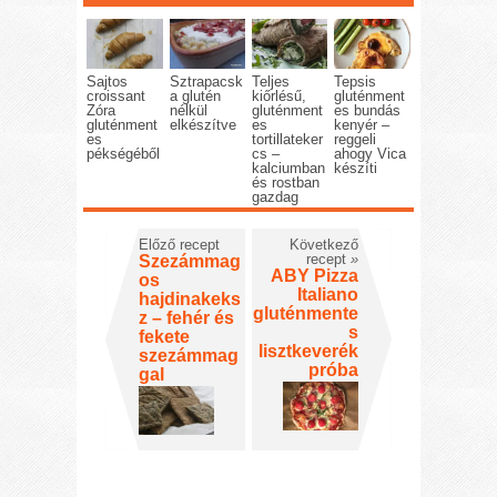
Sajtos
Sztrapacsk
Teljes
Tepsis
croissant
a glutén
kiőrlésű,
gluténment
Zóra
nélkül
gluténment
es bundás
gluténment
elkészítve
es
kenyér –
es
tortillateker
reggeli
pékségéből
cs –
ahogy Vica
kalciumban
készíti
és rostban
gazdag
Előző recept
Következő
recept
»
Szezámmag
ABY Pizza
os
Italiano
hajdinakeks
gluténmente
z – fehér és
s
fekete
lisztkeverék
szezámmag
próba
gal