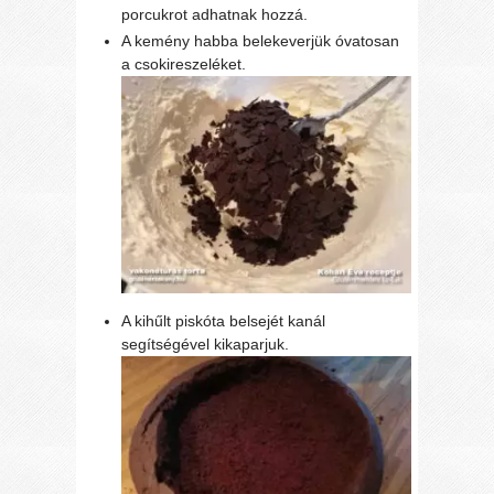
porcukrot adhatnak hozzá.
A kemény habba belekeverjük óvatosan
a csokireszeléket.
A kihűlt piskóta belsejét kanál
segítségével kikaparjuk.