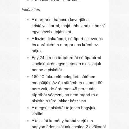
Elkészítés
A margarint habosra keverjük a
kristálycukorral, majd ehhez adjuk hozzá
egyesével a tojásokat.
A lisztet, kakaóport, sütőport elkeverjük
és apránként a margarinos krémhez
adjuk.
Egy 24 cm-es tortaformát sütőpapírral
kibélelünk és egyenletesen eloszlatjuk
benne a piskótát.
180 °C fokra előmelegített sütőben
megsütjük. Az én sütőmben ez pont 60
perc volt, de érdemes 45 perc után
tűpróbát végezni, ha nem ragad rá a
piskóta a tűre, akkor kész van.
A megsült piskótát teljesen hagyjuk
kihűlni.
A tejszínt kemény habbá verjük, a
nagyon édes szájúak esetleg 2 evőkanál