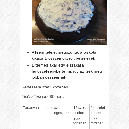
A krém tetejét megszórjuk a piskóta
kikapart, összemorzsolt belsejével.
Érdemes akár egy éjszakára
hűtőszekrénybe tenni, így az ízek még
jobban összeérnek.
Nehézségi szint
: közepes
Elkészítési idő
: 90 perc
Tápanyagtartalom
az
12 szelet
14 szelet
egészben
esetén
esetén
1 db
1 db
tortában
tortában