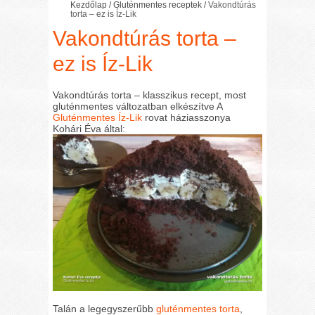
Kezdőlap
/
Gluténmentes receptek
/
Vakondtúrás
torta – ez is Íz-Lik
Vakondtúrás torta –
ez is Íz-Lik
Vakondtúrás torta – klasszikus recept, most
gluténmentes változatban elkészítve A
Gluténmentes Íz-Lik
rovat háziasszonya
Kohári Éva által:
Talán a legegyszerűbb
gluténmentes torta
,