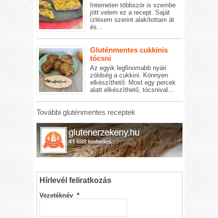
Interneten többször is szembe
jött velem ez a recept. Saját
ízlésem szerint alakítottam át
és...
Gluténmentes cukkinis
tócsni
Az egyik legfinomabb nyári
zöldség a cukkini. Könnyen
elkészíthető. Most egy percek
alatt elkészíthető, tócsnival...
További gluténmentes receptek
Hírlevél feliratkozás
Vezetéknév
*