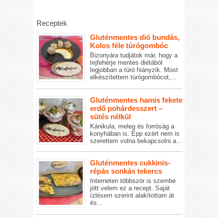
Receptek
Gluténmentes dió bundás,
Kolos féle túrógombóc
Bizonyára tudjátok már, hogy a
tejfehérje mentes diétából
legjobban a túró hiányzik. Most
elkészítettem túrógombócot,...
Gluténmentes hamis fekete
erdő pohárdesszert –
sütés nélkül
Kánikula, meleg és forróság a
konyhában is. Épp ezért nem is
szerettem volna bekapcsolni a...
Gluténmentes cukkinis-
répás sonkás tekercs
Interneten többször is szembe
jött velem ez a recept. Saját
ízlésem szerint alakítottam át
és...