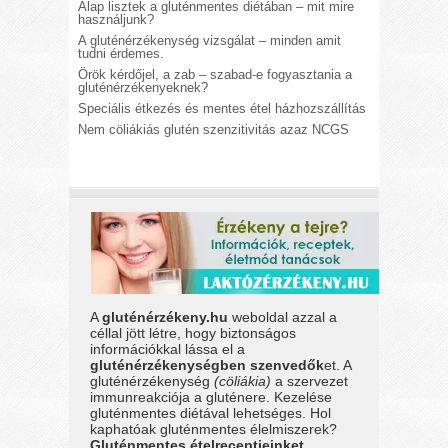
Alap lisztek a gluténmentes diétában – mit mire
használjunk?
A gluténérzékenység vizsgálat – minden amit
tudni érdemes.
Örök kérdőjel, a zab – szabad-e fogyasztania a
gluténérzékenyeknek?
Speciális étkezés és mentes étel házhozszállítás
Nem cöliákiás glutén szenzitivitás azaz NCGS
A
gluténérzékeny.hu
weboldal azzal a
céllal jött létre, hogy biztonságos
információkkal lássa el a
gluténérzékenységben szenvedők
et. A
gluténérzékenység
(cöliákia)
a szervezet
immunreakciója a gluténere. Kezelése
gluténmentes diétával lehetséges. Hol
kaphatóak gluténmentes élelmiszerek?
Gluténmentes ételreceptjeinket