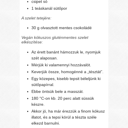
csipet só
1 teáskanál sütőpor
A szelet tetejére:
30 g olvasztott mentes csokoládé
Vegán kókuszos gluténmentes szelet
elkészítése:
Az érett banánt hámozzuk le, nyomjuk
szét alaposan.
Mérjük ki valamennyi hozzávalót.
Keverjük össze, homogénné a „tésztát”.
Egy közepes, kisebb tepsit béleljünk ki
sütőpapírral.
Ebbe öntsük bele a masszát.
180 °C-on kb. 20 perc alatt süssük
készre.
Akkor jó, ha már érezzük a finom kókusz
illatot, és a tepsi körül a tészta széle
elkezd barnulni.