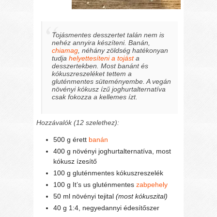
Tojásmentes desszertet talán nem is
nehéz annyira készíteni. Banán,
chiamag
, néhány zöldség hatékonyan
tudja
helyettesíteni a tojást
a
desszertekben. Most banánt és
kókuszreszeléket tettem a
gluténmentes süteményembe. A vegán
növényi kókusz ízű joghurtalternatíva
csak fokozza a kellemes ízt.
Hozzávalók (12 szelethez):
500 g érett
banán
400 g növényi joghurtalternatíva, most
kókusz ízesítő
100 g gluténmentes kókuszreszelék
100 g It’s us gluténmentes
zabpehely
50 ml növényi tejital
(most kókuszital)
40 g 1:4, negyedannyi édesítőszer