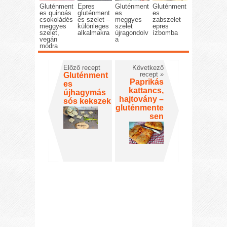
Gluténment
Epres
Gluténment
Gluténment
es quinoás
gluténment
es
es
csokoládés
es szelet –
meggyes
zabszelet
meggyes
különleges
szelet
epres
szelet,
alkalmakra
újragondolv
ízbomba
vegán
a
módra
Előző recept
Következő
recept
»
Gluténment
Paprikás
es
kattancs,
újhagymás
hajtovány –
sós kekszek
gluténmente
sen