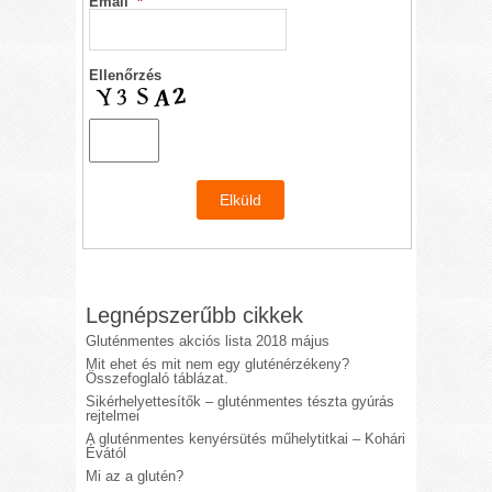
Email
*
Ellenőrzés
Legnépszerűbb cikkek
Gluténmentes akciós lista 2018 május
Mit ehet és mit nem egy gluténérzékeny?
Összefoglaló táblázat.
Sikérhelyettesítők – gluténmentes tészta gyúrás
rejtelmei
A gluténmentes kenyérsütés műhelytitkai – Kohári
Évától
Mi az a glutén?