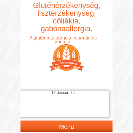
Gluténérzékenység,
lisztérzékenység,
cöliákia,
gabonaallergia.
A gluténintolerancia információs
portálja.
Hirdessen itt!
Menu