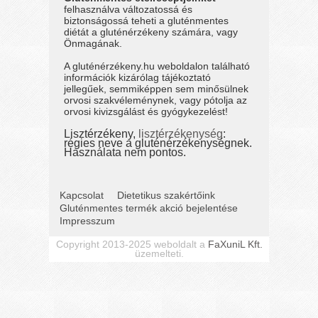
felhasználva változatossá és
biztonságossá teheti a gluténmentes
diétát a gluténérzékeny számára, vagy
Önmagának.
A gluténérzékeny.hu weboldalon található
információk kizárólag tájékoztató
jellegűek, semmiképpen sem minősülnek
orvosi szakvéleménynek, vagy pótolja az
orvosi kivizsgálást és gyógykezelést!
Lisztérzékeny,
lisztérzékenység
:
régies neve a gluténérzékenységnek.
Használata nem pontos.
Kapcsolat
Dietetikus szakértőink
Gluténmentes termék akció bejelentése
Impresszum
Copyright 2013-2025 weboldalt a
FaXuniL Kft.
üzemelteti.