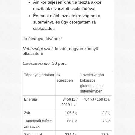
Amikor teljesen kihűlt a tészta akkor
díszítsük olvasztott csokoládéval.
Én most előbb szeletekre vágtam a
süteményt, és úgy csorgattam rá
csokoládét.
Jó étvágyat kívánok!
Nehézségi szint
: kezdő, nagyon könnyű
elkészíteni
Elkészítési idő:
30 perc
Tápanyagtartalom
az
1 szelet vegán
egészben
kókuszos
gluténmentes
süteményben
Energia
8459 kJ /
704 kJ / 168 kcal
2019 kcal
Zsír
105,5 g
8,8 g
amelyből telített
86,0 g
7,2 g
zsírsavak
Szénhidrát
224,4 g
18,7g