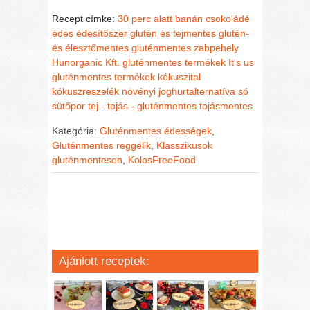
Recept címke:
30 perc alatt
banán
csokoládé
édes
édesítőszer
glutén és tejmentes
glutén-
és élesztőmentes
gluténmentes zabpehely
Hunorganic Kft. gluténmentes termékek
It's us
gluténmentes termékek
kókuszital
kókuszreszelék
növényi joghurtalternatíva
só
sütőpor
tej - tojás - gluténmentes
tojásmentes
Kategória:
Gluténmentes édességek
,
Gluténmentes reggelik
,
Klasszikusok
gluténmentesen
,
KolosFreeFood
Ajánlott receptek: