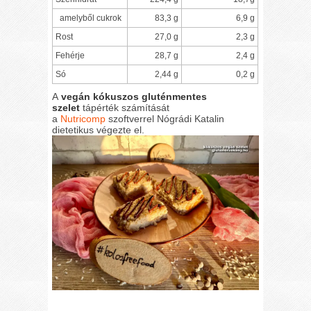
amelyből cukrok
83,3 g
6,9 g
Rost
27,0 g
2,3 g
Fehérje
28,7 g
2,4 g
Só
2,44 g
0,2 g
A
vegán kókuszos gluténmentes
szelet
tápérték számítását
a
Nutricomp
szoftverrel Nógrádi Katalin
dietetikus végezte el.