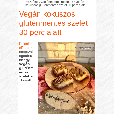
Kezdőlap
/
Gluténmentes receptek
/
Vegán
kókuszos gluténmentes szelet 30 perc alatt
Vegán kókuszos
gluténmentes szelet
30 perc alatt
KolosFre
eFood
r
eceptvál
ogatásu
nk egy
vegán
gluténm
entes
szelettel
bővült.