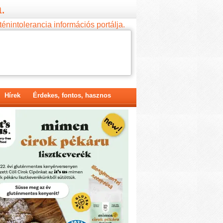
.
ténintolerancia információs portálja.
Hírek
Érdekes, fontos, hasznos