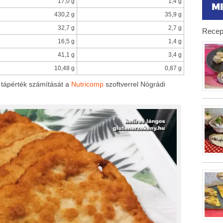
17,0 g
1,4 g
430,2 g
35,9 g
32,7 g
2,7 g
Recep
16,5 g
1,4 g
41,1 g
3,4 g
10,48 g
0,87 g
 tápérték számítását a
Nutricomp
szoftverrel Nógrádi