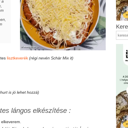
 a
k,
em
ben,
om
Kere
ntes
lisztkeverék
(régi nevén Schär Mix it)
urt is jó lehet hozzá)
tes lángos elkészítése :
 elkeverem.