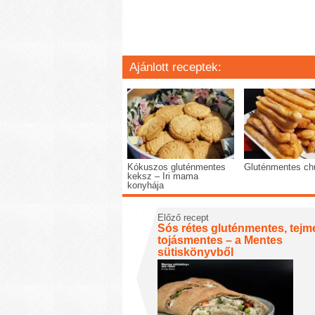
Ajánlott receptek:
Kókuszos gluténmentes
Gluténmentes ch
keksz – Iri mama
konyhája
Előző recept
Sós rétes gluténmentes, tejm
tojásmentes – a Mentes
sütiskönyvből