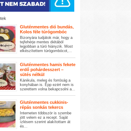
tek
Gluténmentes dió bundás,
Kolos féle túrógombóc
Bizonyára tudjátok már, hogy a
tejfehérje mentes diétából
legjobban a túró hiányzik. Most
elkészítettem túrógombócot,...
Gluténmentes hamis fekete
erdő pohárdesszert –
sütés nélkül
Kánikula, meleg és forróság a
konyhában is. Épp ezért nem is
szerettem volna bekapcsolni a...
Gluténmentes cukkinis-
répás sonkás tekercs
Interneten többször is szembe
jött velem ez a recept. Saját
ízlésem szerint alakítottam át
és...