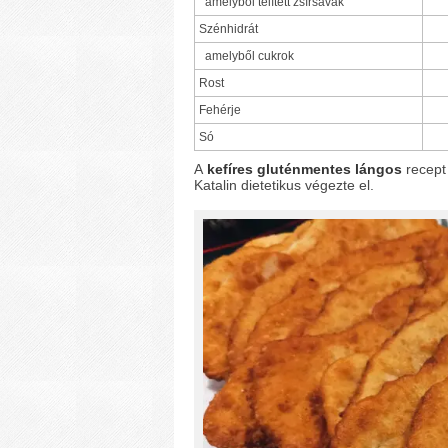
amelyből telített zsírsavak
Szénhidrát
amelyből cukrok
Rost
Fehérje
Só
A
kefíres gluténmentes lángos
recept
Katalin dietetikus végezte el.