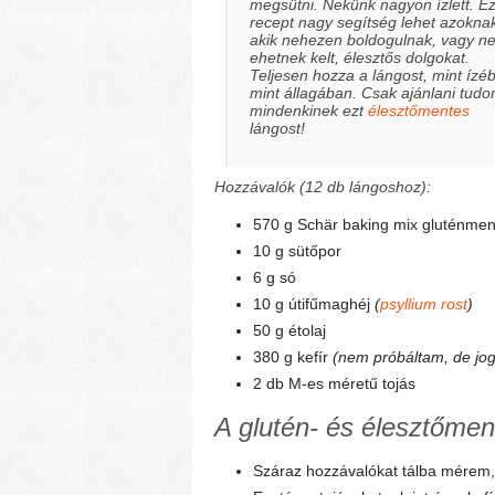
megsütni. Nekünk nagyon ízlett. Ez
recept nagy segítség lehet azokna
akik nehezen boldogulnak, vagy n
ehetnek kelt, élesztős dolgokat.
Teljesen hozza a lángost, mint ízé
mint állagában. Csak ajánlani tud
mindenkinek ezt
élesztőmentes
lángost!
Hozzávalók (12 db lángoshoz):
570 g Schär baking mix gluténme
10 g sütőpor
6 g só
10 g útifűmaghéj
(
psyllium rost
)
50 g étolaj
380 g kefír
(nem próbáltam, de jogh
2 db M-es méretű tojás
A glutén- és élesztőmen
Száraz hozzávalókat tálba mérem,