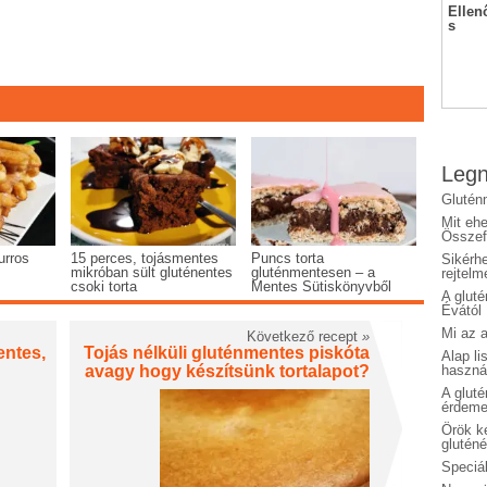
Ellen
s
Legn
Glutén
Mit eh
Összefo
urros
15 perces, tojásmentes
Puncs torta
Sikérhe
mikróban sült gluténentes
gluténmentesen – a
rejtelm
csoki torta
Mentes Sütiskönyvből
A glut
Évától
Mi az a
Következő recept
»
entes,
Tojás nélküli gluténmentes piskóta
Alap li
haszná
avagy hogy készítsünk tortalapot?
A glut
érdeme
Örök ké
glutén
Speciál