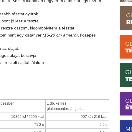
ír felét. Kézzel alaposan begyúrom a tésztát. Így érzem
azább tésztát gyúrok.
pont jó lesz a tészta.
2 részre osztom, kigömbölyítem a tésztát.
jtom mint egy kistányér
(15-20 cm átmérő)
, közepes
az olajat.
eges olajat beszívja.
, reszelt sajttal tálalom.
egészben
1 db. kefires
gluténmentes lángosban
10899 kJ / 2595 kcal
907 kJ / 216 kcal
71,2 g
5,9 g