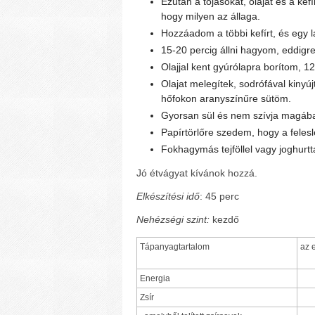
Ezután a tojásokat, olajat és a kef
hogy milyen az állaga.
Hozzáadom a többi kefírt, és egy l
15-20 percig állni hagyom, eddigre 
Olajjal kent gyúrólapra borítom, 1
Olajat melegítek, sodrófával kinyú
hőfokon aranyszínűre sütöm.
Gyorsan sül és nem szívja magába 
Papírtörlőre szedem, hogy a felesl
Fokhagymás tejföllel vagy joghurttal
Jó étvágyat kívánok hozzá.
Elkészítési idő
: 45 perc
Nehézségi szint:
kezdő
Tápanyagtartalom
az 
Energia
Zsír