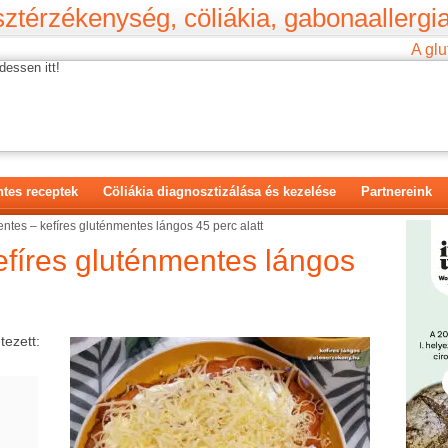
ztérzékenység, cöliákia, gabonaallergia
A glu
dessen itt!
tes receptek
Cöliákia diagnosztizálása és kezelése
Partnereink
ntes – kefíres gluténmentes lángos 45 perc alatt
efíres gluténmentes lángos
tezett: