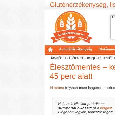
Gluténérzékenység, lis
Hir
A gluténérzékenység
Gluténmen
Kezdőlap
/
Gluténmentes receptek
/
Élesztőme
Élesztőmentes – k
45 perc alatt
Iri mama
folytatta most lángossal kísérle
Nekem is kikellett próbálnom
sütőporral elkészíteni
a
lángost
.
Elégedett vagyok, többször fogom