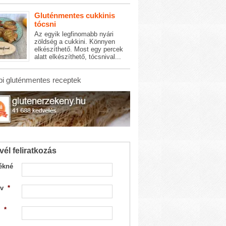
Gluténmentes cukkinis
tócsni
Az egyik legfinomabb nyári
zöldség a cukkini. Könnyen
elkészíthető. Most egy percek
alatt elkészíthető, tócsnival...
i gluténmentes receptek
vél feliratkozás
ékné
v
*
*