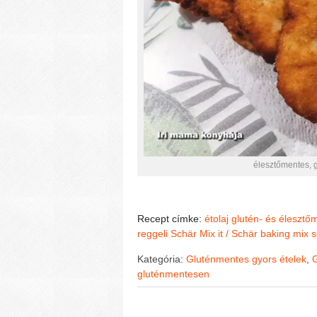
élesztőmentes, 
Recept címke:
étolaj
glutén- és élesztő
reggeli
Schär Mix it / Schär baking mix
s
Kategória:
Gluténmentes gyors ételek
,
G
gluténmentesen