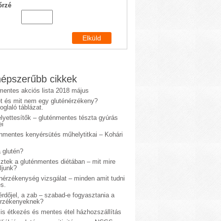
őrzé
épszerűbb cikkek
mentes akciós lista 2018 május
et és mit nem egy gluténérzékeny?
glaló táblázat.
lyettesítők – gluténmentes tészta gyúrás
ei
énmentes kenyérsütés műhelytitkai – Kohári
 glutén?
sztek a gluténmentes diétában – mit mire
ljunk?
énérzékenység vizsgálat – minden amit tudni
s.
rdőjel, a zab – szabad-e fogyasztania a
érzékenyeknek?
is étkezés és mentes étel házhozszállítás