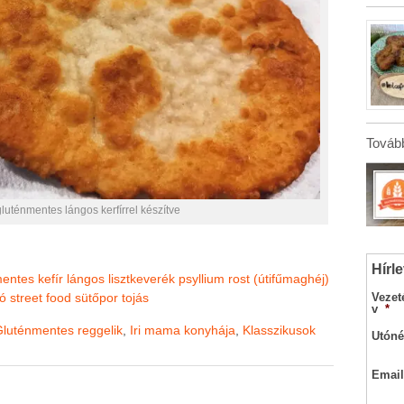
Tovább
gluténmentes lángos kerfírrel készítve
Hírle
mentes
kefír
lángos
lisztkeverék
psyllium rost (útifűmaghéj)
ó
street food
sütőpor
tojás
Vezet
v
*
luténmentes reggelik
,
Iri mama konyhája
,
Klasszikusok
Utóné
Email