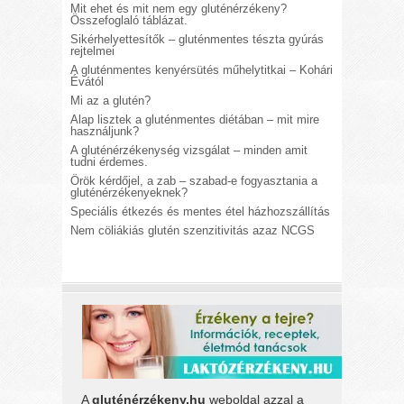
Mit ehet és mit nem egy gluténérzékeny?
Összefoglaló táblázat.
Sikérhelyettesítők – gluténmentes tészta gyúrás
rejtelmei
A gluténmentes kenyérsütés műhelytitkai – Kohári
Évától
Mi az a glutén?
Alap lisztek a gluténmentes diétában – mit mire
használjunk?
A gluténérzékenység vizsgálat – minden amit
tudni érdemes.
Örök kérdőjel, a zab – szabad-e fogyasztania a
gluténérzékenyeknek?
Speciális étkezés és mentes étel házhozszállítás
Nem cöliákiás glutén szenzitivitás azaz NCGS
A
gluténérzékeny.hu
weboldal azzal a