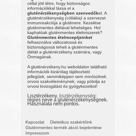
céllal jött létre, hogy biztonságos
információkkal lássa el a
gluténérzékenységben szenvedők
et. A
gluténérzékenység
(cöliákia)
a szervezet
immunreakciója a gluténere. Kezelése
gluténmentes diétával lehetséges. Hol
kaphatóak gluténmentes élelmiszerek?
Gluténmentes ételreceptjeinket
felhasználva változatossá és
biztonságossá teheti a gluténmentes
diétát a gluténérzékeny számára, vagy
Önmagának.
A gluténérzékeny.hu weboldalon található
információk kizárólag tájékoztató
jellegűek, semmiképpen sem minősülnek
orvosi szakvéleménynek, vagy pótolja az
orvosi kivizsgálást és gyógykezelést!
Lisztérzékeny,
lisztérzékenység
:
régies neve a gluténérzékenységnek.
Használata nem pontos.
Kapcsolat
Dietetikus szakértőink
Gluténmentes termék akció bejelentése
Impresszum