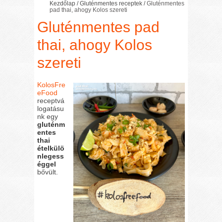
Kezdőlap
/
Gluténmentes receptek
/
Gluténmentes
pad thai, ahogy Kolos szereti
Gluténmentes pad
thai, ahogy Kolos
szereti
KolosFre
eFood
receptvá
logatásu
nk egy
gluténm
entes
thai
ételkülö
nlegess
éggel
bővült.