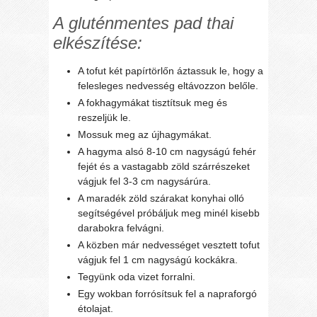
A gluténmentes pad thai
elkészítése:
A tofut két papírtörlőn áztassuk le, hogy a
felesleges nedvesség eltávozzon belőle.
A fokhagymákat tisztítsuk meg és
reszeljük le.
Mossuk meg az újhagymákat.
A hagyma alsó 8-10 cm nagyságú fehér
fejét és a vastagabb zöld szárrészeket
vágjuk fel 3-3 cm nagysárúra.
A maradék zöld szárakat konyhai olló
segítségével próbáljuk meg minél kisebb
darabokra felvágni.
A közben már nedvességet vesztett tofut
vágjuk fel 1 cm nagyságú kockákra.
Tegyünk oda vizet forralni.
Egy wokban forrósítsuk fel a napraforgó
étolajat.