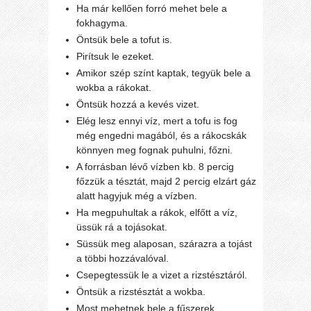
Ha már kellően forró mehet bele a
fokhagyma.
Öntsük bele a tofut is.
Pirítsuk le ezeket.
Amikor szép színt kaptak, tegyük bele a
wokba a rákokat.
Öntsük hozzá a kevés vizet.
Elég lesz ennyi víz, mert a tofu is fog
még engedni magából, és a rákocskák
könnyen meg fognak puhulni, főzni.
A forrásban lévő vízben kb. 8 percig
főzzük a tésztát, majd 2 percig elzárt gáz
alatt hagyjuk még a vízben.
Ha megpuhultak a rákok, elfőtt a víz,
üssük rá a tojásokat.
Süssük meg alaposan, szárazra a tojást
a többi hozzávalóval.
Csepegtessük le a vizet a rizstésztáról.
Öntsük a rizstésztát a wokba.
Most mehetnek bele a fűszerek.