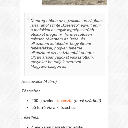
Nemrég ebben az egzotikus országban
járta, ahol szinte „kötelező” együtt enni
a thaiokkal az egyik legnépszerűbb
ételüket megenni. Természetesen
teljesen rákaptam az ízére, és
elkezdtem kutakodni, hogy itthoni
feltételekkel, hogyan lehetne
elkészíteni ezt az ízbombát ebédre.
Olyan alapanyagokat választottam,
melyeket be tudjuk szerezni
Magyarországon is.
Hozzávalók (4 főre):
Tésztához:
200 g széles
rizstészta
(most szárított)
bő forró víz a kifőzéshez
Feltéthez:
4 evőkanál napraforgó étolaj