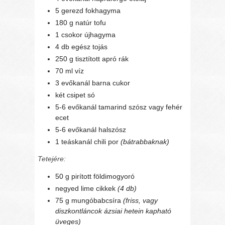
5 gerezd fokhagyma
180 g natúr tofu
1 csokor újhagyma
4 db egész tojás
250 g tisztított apró rák
70 ml víz
3 evőkanál barna cukor
két csipet só
5-6 evőkanál tamarind szósz vagy fehér
ecet
5-6 evőkanál halszósz
1 teáskanál chili por
(bátrabbaknak)
Tetejére:
50 g pirított földimogyoró
negyed lime cikkek
(4 db)
75 g mungóbabcsíra
(friss, vagy
diszkontláncok ázsiai hetein kapható
üveges)