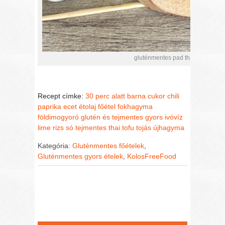
gluténmentes pad thai, ahogy Kol
Recept címke:
30 perc alatt
barna cukor
chili
paprika
ecet
étolaj
főétel
fokhagyma
földimogyoró
glutén és tejmentes
gyors
ivóvíz
lime
rizs
só
tejmentes
thai
tofu
tojás
újhagyma
Kategória:
Gluténmentes főételek
,
Gluténmentes gyors ételek
,
KolosFreeFood