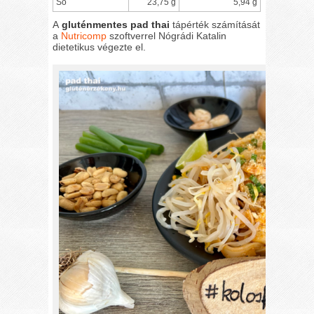
Só
23,75 g
5,94 g
A
gluténmentes pad thai
tápérték számítását
a
Nutricomp
szoftverrel Nógrádi Katalin
dietetikus végezte el.