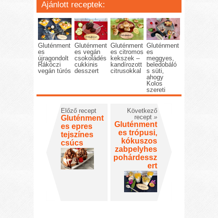
Ajánlott receptek:
Gluténment
Gluténment
Gluténment
Gluténment
es
es vegán
es citromos
es
újragondolt
csokoládés
kekszek –
meggyes,
Rákóczi
cukkinis
kandírozott
beledobáló
vegán túrós
desszert
citrusokkal
s süti,
ahogy
Kolos
szereti
Előző recept
Következő
recept
»
Gluténment
Gluténment
es epres
es trópusi,
tejszínes
kókuszos
csúcs
zabpelyhes
pohárdessz
ert