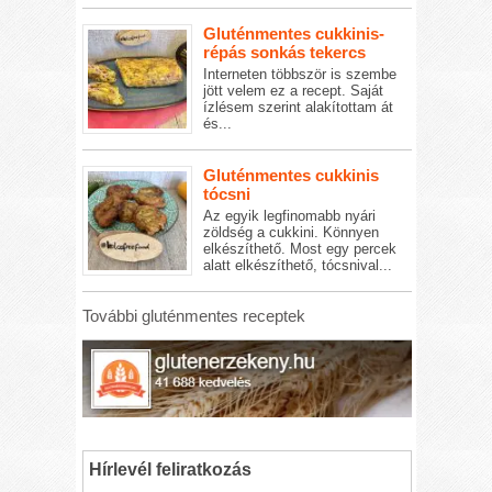
Gluténmentes cukkinis-
répás sonkás tekercs
Interneten többször is szembe
jött velem ez a recept. Saját
ízlésem szerint alakítottam át
és...
Gluténmentes cukkinis
tócsni
Az egyik legfinomabb nyári
zöldség a cukkini. Könnyen
elkészíthető. Most egy percek
alatt elkészíthető, tócsnival...
További gluténmentes receptek
Hírlevél feliratkozás