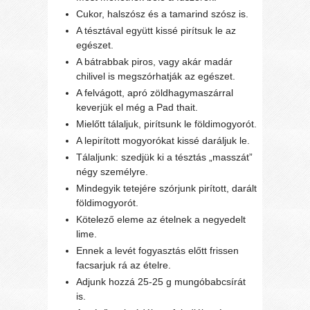
Cukor, halszósz és a tamarind szósz is.
A tésztával együtt kissé pirítsuk le az
egészet.
A bátrabbak piros, vagy akár madár
chilivel is megszórhatják az egészet.
A felvágott, apró zöldhagymaszárral
keverjük el még a Pad thait.
Mielőtt tálaljuk, pirítsunk le földimogyorót.
A lepirított mogyorókat kissé daráljuk le.
Tálaljunk: szedjük ki a tésztás „masszát”
négy személyre.
Mindegyik tetejére szórjunk pirított, darált
földimogyorót.
Kötelező eleme az ételnek a negyedelt
lime.
Ennek a levét fogyasztás előtt frissen
facsarjuk rá az ételre.
Adjunk hozzá 25-25 g mungóbabcsírát
is.