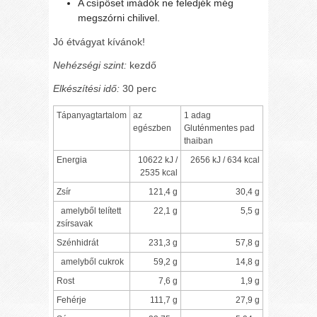
A csípőset imádók ne feledjék még
megszórni chilivel.
Jó étvágyat kívánok!
Nehézségi szint:
kezdő
Elkészítési idő:
30 perc
Tápanyagtartalom
az
1 adag
egészben
Gluténmentes pad
thaiban
Energia
10622 kJ /
2656 kJ / 634 kcal
2535 kcal
Zsír
121,4 g
30,4 g
amelyből telített
22,1 g
5,5 g
zsírsavak
Szénhidrát
231,3 g
57,8 g
amelyből cukrok
59,2 g
14,8 g
Rost
7,6 g
1,9 g
Fehérje
111,7 g
27,9 g