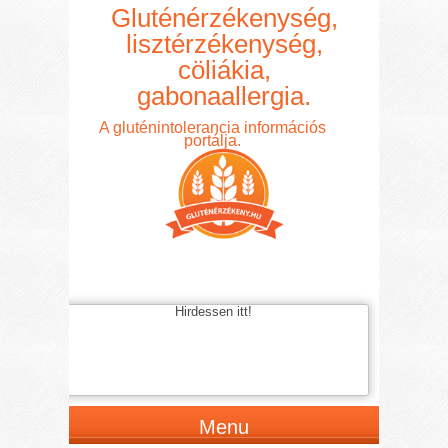
Gluténérzékenység,
lisztérzékenység,
cöliákia,
gabonaallergia.
A gluténintolerancia információs
portálja.
Hirdessen itt!
Menu