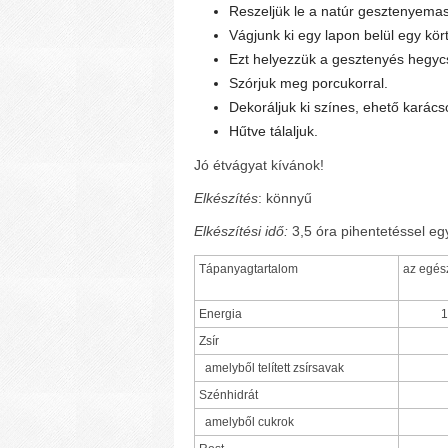
Reszeljük le a natúr gesztenyema
Vágjunk ki egy lapon belül egy kört
Ezt helyezzük a gesztenyés hegyc
Szórjuk meg porcukorral.
Dekoráljuk ki színes, ehető karácso
Hűtve tálaljuk.
Jó étvágyat kívánok!
Elkészítés
: könnyű
Elkészítési idő:
3,5 óra pihentetéssel eg
Tápanyagtartalom
az egés
Energia
1
Zsír
amelyből telített zsírsavak
Szénhidrát
amelyből cukrok