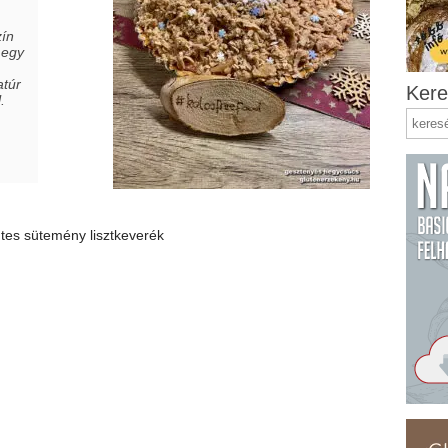
zín
 egy
atúr
Kere
.
tes sütemény lisztkeverék