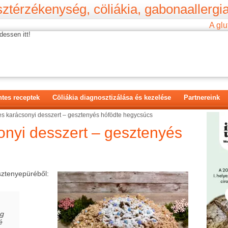
ztérzékenység, cöliákia, gabonaallergia
A glu
dessen itt!
tes receptek
Cöliákia diagnosztizálása és kezelése
Partnereink
s karácsonyi desszert – gesztenyés hófödte hegycsúcs
onyi desszert – gesztenyés
esztenyepüréből:
ég
é