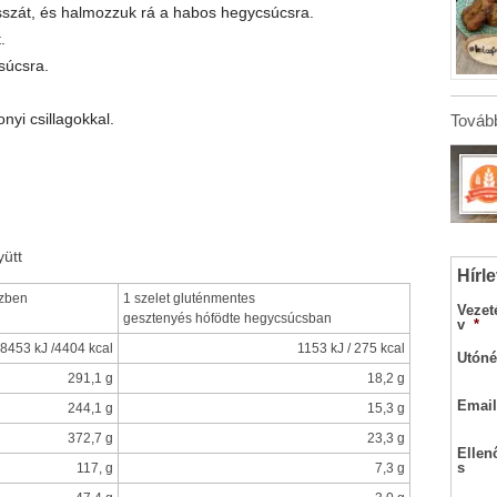
sszát, és halmozzuk rá a habos hegycsúcsra.
.
súcsra.
nyi csillagokkal.
Tovább
yütt
Hírle
zben
1 szelet gluténmentes
Vezet
gesztenyés hófödte hegycsúcsban
v
*
8453 kJ /4404 kcal
1153 kJ / 275 kcal
Utóné
291,1 g
18,2 g
Email
244,1 g
15,3 g
372,7 g
23,3 g
Ellen
s
117, g
7,3 g