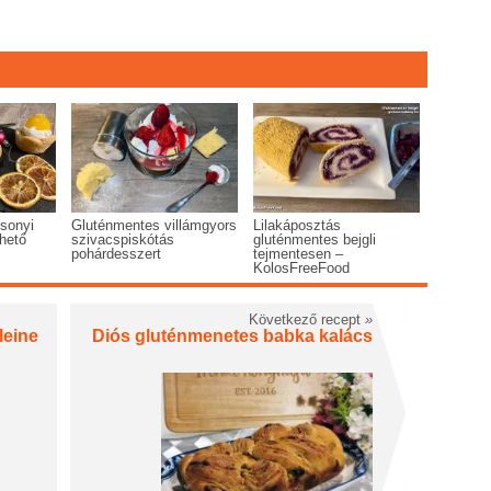
csonyi
Gluténmentes villámgyors
Lilakáposztás
hető
szivacspiskótás
gluténmentes bejgli
pohárdesszert
tejmentesen –
KolosFreeFood
Következő recept
»
leine
Diós gluténmenetes babka kalács