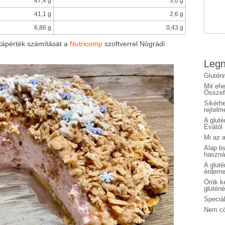
47,4 g
3,0 g
41,1 g
2,6 g
6,86 g
0,43 g
tápérték számítását a
Nutricomp
szoftverrel Nógrádi
Legn
Glutén
Mit eh
Összefo
Sikérhe
rejtelm
A glut
Évától
Mi az a
Alap li
haszná
A glut
érdeme
Örök ké
glutén
Speciál
Nem cö