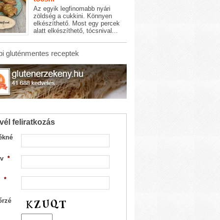
Az egyik legfinomabb nyári
zöldség a cukkini. Könnyen
elkészíthető. Most egy percek
alatt elkészíthető, tócsnival...
i gluténmentes receptek
vél feliratkozás
ékné
v
*
*
őrzé