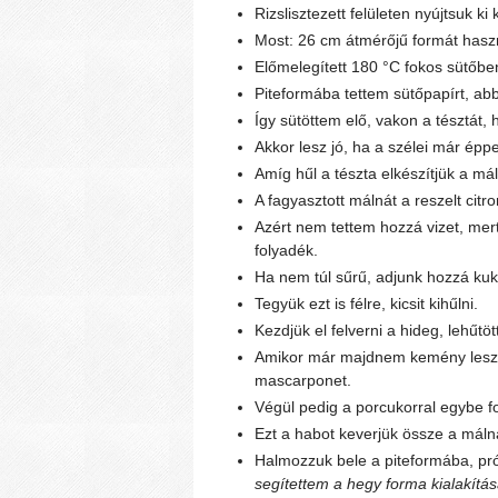
Rizslisztezett felületen nyújtsuk k
Most: 26 cm átmérőjű formát haszn
Előmelegített 180 °C fokos sütőben
Piteformába tettem sütőpapírt, ab
Így sütöttem elő, vakon a tésztát, h
Akkor lesz jó, ha a szélei már ép
Amíg hűl a tészta elkészítjük a má
A fagyasztott málnát a reszelt citr
Azért nem tettem hozzá vizet, mert
folyadék.
Ha nem túl sűrű, adjunk hozzá kuko
Tegyük ezt is félre, kicsit kihűlni.
Kezdjük el felverni a hideg, lehűtö
Amikor már majdnem kemény lesz 
mascarponet.
Végül pedig a porcukorral egybe fo
Ezt a habot keverjük össze a mál
Halmozzuk bele a piteformába, pró
segítettem a hegy forma kialakítás