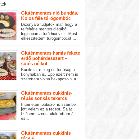
tek
Gluténmentes dió bundás,
Kolos féle túrógombóc
Bizonyára tudjátok már, hogy a
tejfehérje mentes diétából
legjobban a túró hiányzik. Most
elkészítettem túrógombócot,...
Gluténmentes hamis fekete
erdő pohárdesszert –
sütés nélkül
Kánikula, meleg és forróság a
konyhában is. Épp ezért nem is
szerettem volna bekapcsolni a...
Gluténmentes cukkinis-
répás sonkás tekercs
Interneten többször is szembe
jött velem ez a recept. Saját
ízlésem szerint alakítottam át
és...
Gluténmentes cukkinis
tócsni