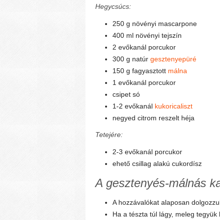
Hegycsúcs:
250 g növényi mascarpone
400 ml növényi tejszín
2 evőkanál porcukor
300 g natúr
gesztenyepüré
150 g fagyasztott
málna
1 evőkanál porcukor
csipet só
1-2 evőkanál
kukoricaliszt
negyed citrom reszelt héja
Tetejére:
2-3 evőkanál porcukor
ehető csillag alakú cukordísz
A gesztenyés-málnás ka
A hozzávalókat alaposan dolgozzu
Ha a tészta túl lágy, meleg tegyük