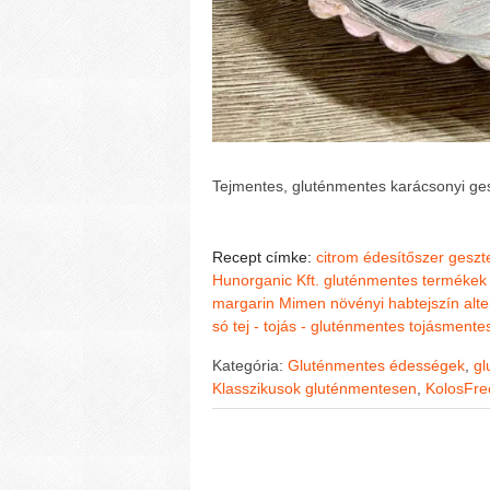
Tejmentes, gluténmentes karácsonyi ge
Recept címke:
citrom
édesítőszer
geszt
Hunorganic Kft. gluténmentes termékek
margarin
Mimen
növényi habtejszín alte
só
tej - tojás - gluténmentes
tojásmente
Kategória:
Gluténmentes édességek
,
gl
Klasszikusok gluténmentesen
,
KolosFr