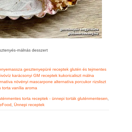
sztenyés-málnás desszert
enyemassza
gesztenyepüré receptek
glutén és tejmentes
ivóvíz
karácsonyi GM receptek
kukoricaliszt
málna
rnatíva
növényi mascarpone alternatíva
porcukor
rizsliszt
s
torta
vanília aroma
uténmentes torta receptek - ünnepi torták gluténmentesen
,
eeFood
,
Ünnepi receptek