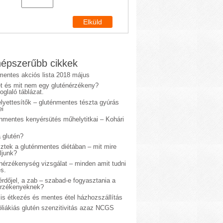
épszerűbb cikkek
mentes akciós lista 2018 május
et és mit nem egy gluténérzékeny?
glaló táblázat.
lyettesítők – gluténmentes tészta gyúrás
ei
énmentes kenyérsütés műhelytitkai – Kohári
 glutén?
sztek a gluténmentes diétában – mit mire
ljunk?
énérzékenység vizsgálat – minden amit tudni
s.
rdőjel, a zab – szabad-e fogyasztania a
érzékenyeknek?
is étkezés és mentes étel házhozszállítás
liákiás glutén szenzitivitás azaz NCGS