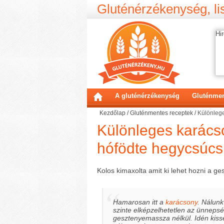
Gluténérzékenység, lis
Hir
A gluténérzékenység
Gluténmen
Kezdőlap
/
Gluténmentes receptek
/
Különlege
Különleges karács
hófödte hegycsúcs
Kolos kimaxolta amit ki lehet hozni a g
Hamarosan itt a
karácsony
. Nálunk
szinte elképzelhetetlen az ünneps
gesztenyemassza nélkül. Idén kiss