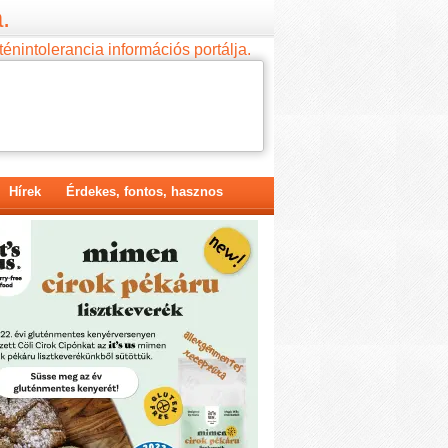
.
ténintolerancia információs portálja.
Hírek
Érdekes, fontos, hasznos