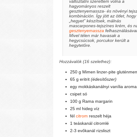
változtatni szerettem volna a
hagyományos reszelt
gesztenyemassza- és növényi tejs
kombináción. Így jött az ötlet, hogy
„hegyet” készítsek, málnás
mascarpones-tejszínes krém, és n
gesztenyemassza
felhasználásával
Mivel télen már havasak a
hegycsúcsok, porcukor került a
hegytetőre.
Hozzávalók (16 szelethez):
250 g Mimen linzer-pite gluténmen
65 g eritrit
(édesítőszer)
egy mokkáskanálnyi vanília aroma
csipet só
100 g Rama margarin
25 ml hideg víz
fél
citrom
reszelt héja
1 teáskanál citromlé
2-3 evőkanál rizsliszt