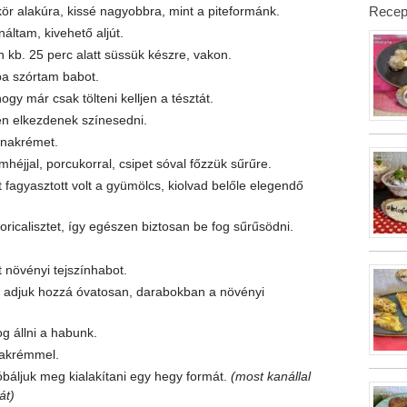
Recep
i kör alakúra, kissé nagyobbra, mint a piteformánk.
áltam, kivehető aljút.
 kb. 25 perc alatt süssük készre, vakon.
ba szórtam babot.
ogy már csak tölteni kelljen a tésztát.
pen elkezdenek színesedni.
lnakrémet.
omhéjjal, porcukorral, csipet sóval főzzük sűrűre.
 fagyasztott volt a gyümölcs, kiolvad belőle elegendő
ricalisztet, így egészen biztosan be fog sűrűsödni.
tt növényi tejszínhabot.
adjuk hozzá óvatosan, darabokban a növényi
g állni a habunk.
nakrémmel.
báljuk meg kialakítani egy hegy formát.
(most kanállal
át)