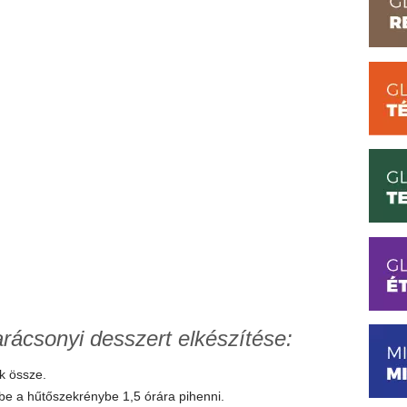
rácsonyi desszert elkészítése:
k össze.
 be a hűtőszekrénybe 1,5 órára pihenni.