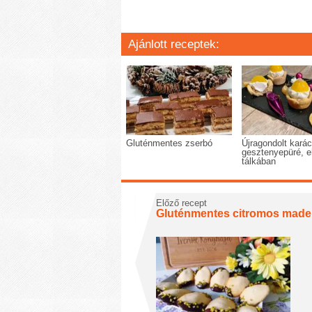
Ajánlott receptek:
Gluténmentes zserbó
Újragondolt kará
gesztenyepüré, e
tálkában
Előző recept
Gluténmentes citromos made