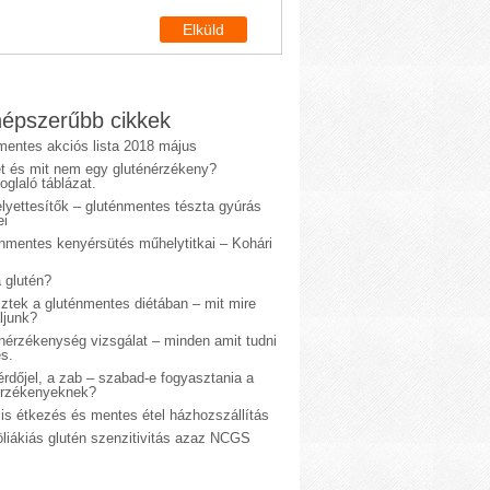
épszerűbb cikkek
mentes akciós lista 2018 május
et és mit nem egy gluténérzékeny?
glaló táblázat.
lyettesítők – gluténmentes tészta gyúrás
ei
énmentes kenyérsütés műhelytitkai – Kohári
 glutén?
sztek a gluténmentes diétában – mit mire
ljunk?
énérzékenység vizsgálat – minden amit tudni
s.
rdőjel, a zab – szabad-e fogyasztania a
érzékenyeknek?
is étkezés és mentes étel házhozszállítás
liákiás glutén szenzitivitás azaz NCGS