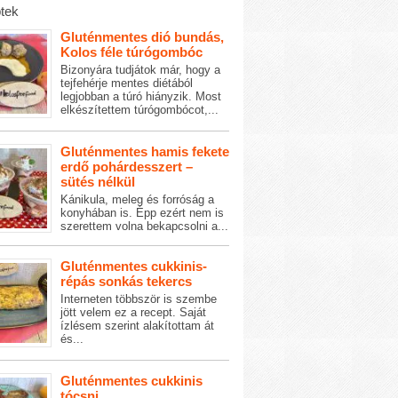
tek
Gluténmentes dió bundás,
Kolos féle túrógombóc
Bizonyára tudjátok már, hogy a
tejfehérje mentes diétából
legjobban a túró hiányzik. Most
elkészítettem túrógombócot,...
Gluténmentes hamis fekete
erdő pohárdesszert –
sütés nélkül
Kánikula, meleg és forróság a
konyhában is. Épp ezért nem is
szerettem volna bekapcsolni a...
Gluténmentes cukkinis-
répás sonkás tekercs
Interneten többször is szembe
jött velem ez a recept. Saját
ízlésem szerint alakítottam át
és...
Gluténmentes cukkinis
tócsni