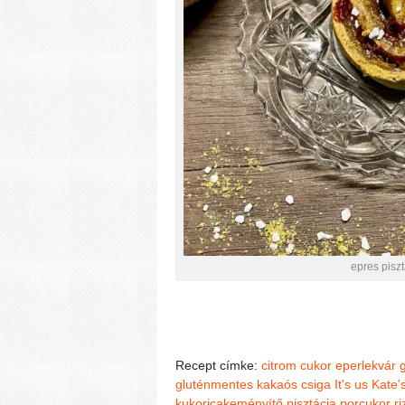
epres pisz
Recept címke:
citrom
cukor
eperlekvár
gluténmentes kakaós csiga
It's us Kate
kukoricakeményítő
pisztácia
porcukor
r