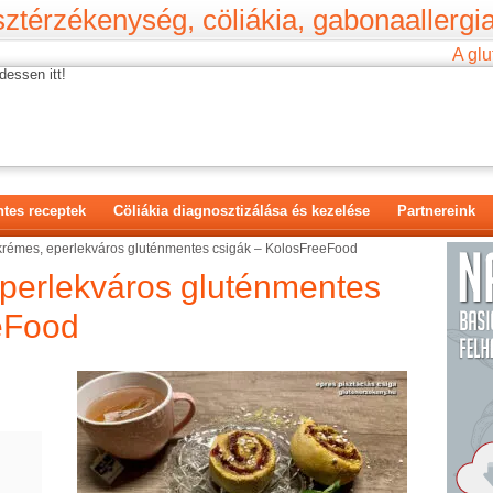
ztérzékenység, cöliákia, gabonaallergia
A glu
dessen itt!
tes receptek
Cöliákia diagnosztizálása és kezelése
Partnereink
krémes, eperlekváros gluténmentes csigák – KolosFreeFood
eperlekváros gluténmentes
eFood