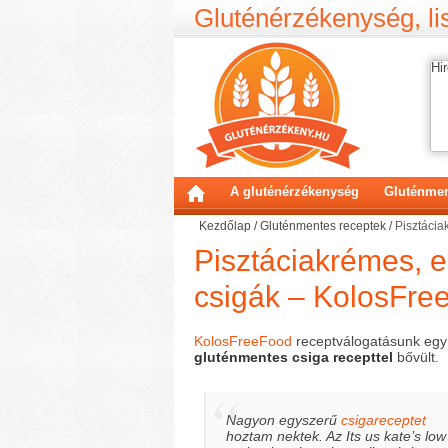
Gluténérzékenység, lis
Hir
A gluténérzékenység
Gluténmen
Kezdőlap
/
Gluténmentes receptek
/
Pisztácia
Pisztáciakrémes, 
csigák – KolosFre
KolosFreeFood
receptválogatásunk egy
gluténmentes csiga recepttel
bővült.
Nagyon egyszerű
csigareceptet
hoztam nektek. Az Its us kate’s low