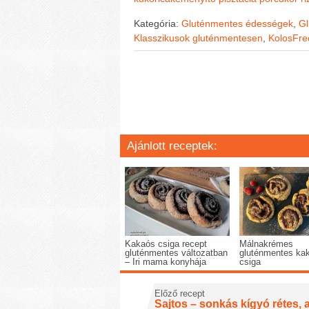
Kategória:
Gluténmentes édességek
,
Gl
Klasszikusok gluténmentesen
,
KolosFr
Ajánlott receptek:
Kakaós csiga recept
Málnakrémes
gluténmentes változatban
gluténmentes ka
– Iri mama konyhája
csiga
Előző recept
Sajtos – sonkás kígyó rétes,