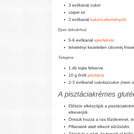
3 evőkanál cukor
csipet só
2 evőkanál
kukoricakeményítő
Eper lekvárhoz:
5-6 evőkanál
eperlekvár
leheletnyi kezeletlen citroméj friss
Tetejére:
1 db tojás felverve
10 g őrölt
pisztácia
2-3 evőkanál cukrászcukor
(nem ol
A pisztáciakrémes gluté
Először elkészítjük a pisztáciakré
elkeverjük.
Öntsük hozzá a rizs főzőkrémet, és 
Pillanatok alatt elkezd sűrűsödni.
Zárjuk le a gázt, és tegyük el hűln