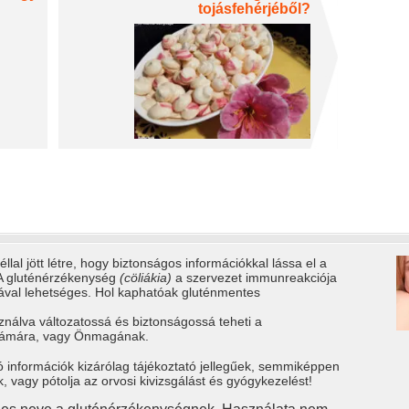
tojásfehérjéből?
llal jött létre, hogy biztonságos információkkal lássa el a
 A gluténérzékenység
(cöliákia)
a szervezet immunreakciója
tával lehetséges. Hol kaphatóak gluténmentes
ználva változatossá és biztonságossá teheti a
számára, vagy Önmagának.
ó információk kizárólag tájékoztató jellegűek, semmiképpen
vagy pótolja az orvosi kivizsgálást és gyógykezelést!
gies neve a gluténérzékenységnek. Használata nem