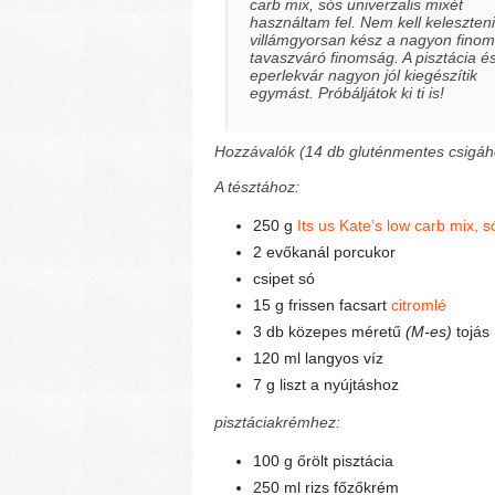
carb mix, sós univerzalis mixét
használtam fel. Nem kell keleszteni
villámgyorsan kész a nagyon finom
tavaszváró finomság. A pisztácia é
eperlekvár nagyon jól kiegészítik
egymást. Próbáljátok ki ti is!
Hozzávalók (14 db gluténmentes csigáh
A tésztához:
250 g
Its us Kate’s low carb mix, 
2 evőkanál porcukor
csipet só
15 g frissen facsart
citromlé
3 db közepes méretű
(M-es)
tojás
120 ml langyos víz
7 g liszt a nyújtáshoz
pisztáciakrémhez:
100 g őrölt pisztácia
250 ml rizs főzőkrém