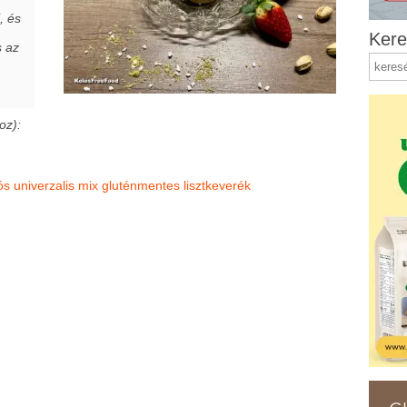
, és
Kere
s az
oz):
sós univerzalis mix gluténmentes lisztkeverék