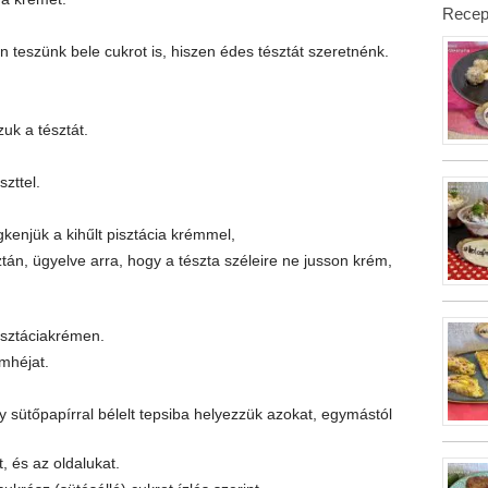
Recep
 teszünk bele cukrot is, hiszen édes tésztát szeretnénk.
.
uk a tésztát.
szttel.
enjük a kihűlt pisztácia krémmel,
ztán, ügyelve arra, hogy a tészta széleire ne jusson krém,
isztáciakrémen.
omhéjat.
gy sütőpapírral bélelt tepsiba helyezzük azokat, egymástól
t, és az oldalukat.