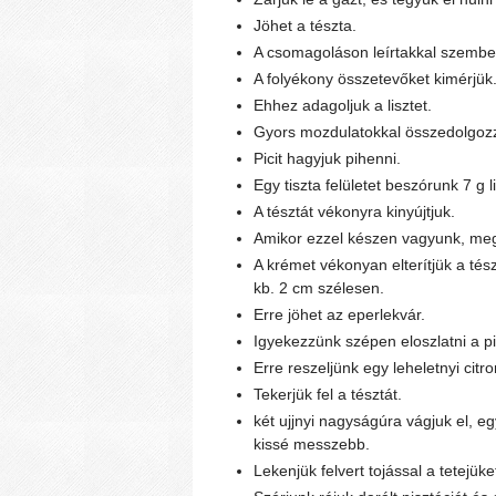
Jöhet a tészta.
A csomagoláson leírtakkal szemben
A folyékony összetevőket kimérjük
Ehhez adagoljuk a lisztet.
Gyors mozdulatokkal összedolgozz
Picit hagyjuk pihenni.
Egy tiszta felületet beszórunk 7 g li
A tésztát vékonyra kinyújtjuk.
Amikor ezzel készen vagyunk, megk
A krémet vékonyan elterítjük a tés
kb. 2 cm szélesen.
Erre jöhet az eperlekvár.
Igyekezzünk szépen eloszlatni a p
Erre reszeljünk egy leheletnyi citr
Tekerjük fel a tésztát.
két ujjnyi nagyságúra vágjuk el, e
kissé messzebb.
Lekenjük felvert tojással a tetejüke