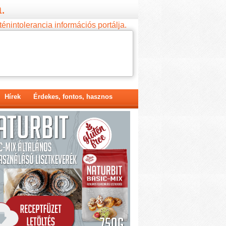
.
ténintolerancia információs portálja.
Hírek
Érdekes, fontos, hasznos