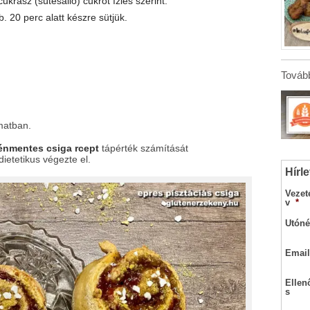
cukrász (sütésálló) cukrot ízlés szerint.
. 20 perc alatt készre sütjük.
Tovább
matban.
ténmentes csiga rcept
tápérték számítását
dietetikus végezte el.
Hírle
Vezet
v
*
Utóné
Email
Ellen
s