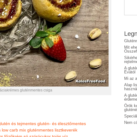
Legn
Glutén
Mit eh
Összefo
Sikérhe
rejtelm
A glut
Évától
Mi az a
Alap li
haszná
táciakrémes gluténmentes csiga
A glut
érdeme
Örök ké
glutén
Speciál
Nem cö
glutén és tejmentes
glutén- és élesztőmentes
's low carb mix gluténmentes lisztkeverék
izs főzőkrém
só
szórócukor
tojás
víz