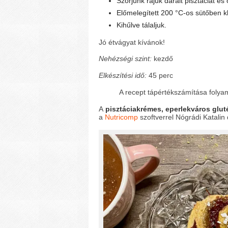
Szórjunk rájuk darált pisztáciát és 
Előmelegített 200 °C-os sütőben kb
Kihűlve tálaljuk.
Jó étvágyat kívánok!
Nehézségi szint:
kezdő
Elkészítési idő:
45 perc
A recept tápértékszámítása folya
A
pisztáciakrémes, eperlekváros glu
a
Nutricomp
szoftverrel Nógrádi Katalin 