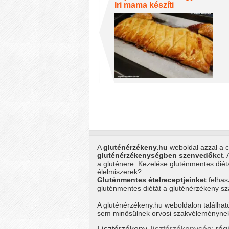
Iri mama készíti
A
gluténérzékeny.hu
weboldal azzal a cé
gluténérzékenységben szenvedők
et.
a gluténere. Kezelése gluténmentes dié
élelmiszerek?
Gluténmentes ételreceptjeinket
felhas
gluténmentes diétát a gluténérzékeny 
A gluténérzékeny.hu weboldalon találhat
sem minősülnek orvosi szakvéleménynek, 
Lisztérzékeny,
lisztérzékenység
: ré