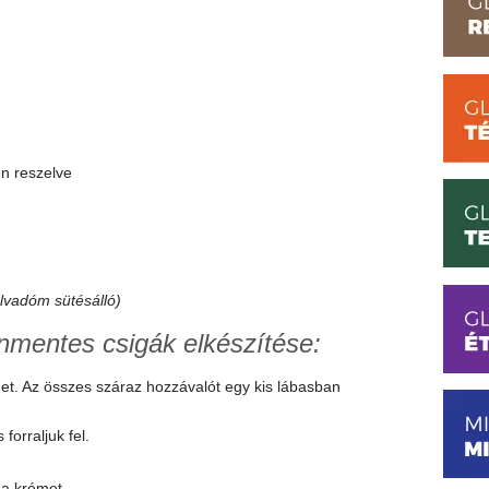
en reszelve
vadóm sütésálló)
nmentes csigák elkészítése:
met. Az összes száraz hozzávalót egy kis lábasban
forraljuk fel.
i a krémet.