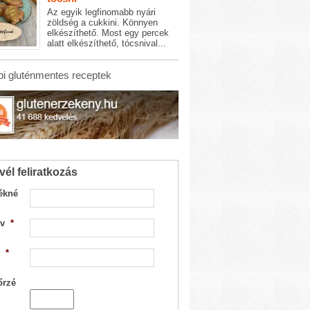
Az egyik legfinomabb nyári
zöldség a cukkini. Könnyen
elkészíthető. Most egy percek
alatt elkészíthető, tócsnival...
i gluténmentes receptek
vél feliratkozás
ékné
v
*
*
őrzé