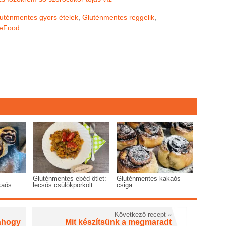
uténmentes gyors ételek
,
Gluténmentes reggelik
,
eeFood
Gluténmentes ebéd ötlet:
Gluténmentes kakaós
kaós
lecsós csülökpörkölt
csiga
Következő recept
»
 ahogy
Mit készítsünk a megmaradt