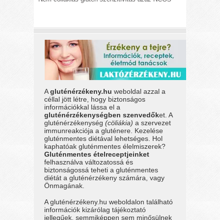
A
gluténérzékeny.hu
weboldal azzal a
céllal jött létre, hogy biztonságos
információkkal lássa el a
gluténérzékenységben szenvedők
et. A
gluténérzékenység
(cöliákia)
a szervezet
immunreakciója a gluténere. Kezelése
gluténmentes diétával lehetséges. Hol
kaphatóak gluténmentes élelmiszerek?
Gluténmentes ételreceptjeinket
felhasználva változatossá és
biztonságossá teheti a gluténmentes
diétát a gluténérzékeny számára, vagy
Önmagának.
A gluténérzékeny.hu weboldalon található
információk kizárólag tájékoztató
jellegűek, semmiképpen sem minősülnek