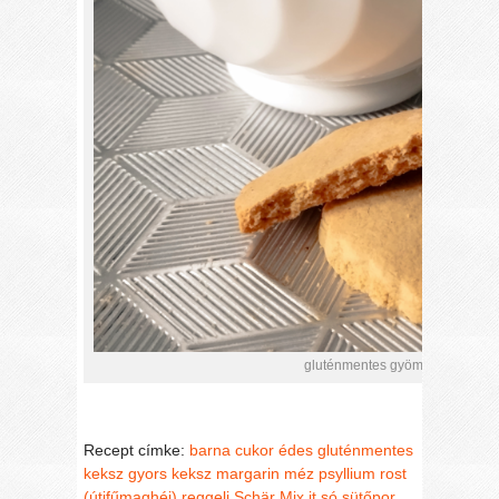
gluténmentes gyömbéres, ropog
Recept címke:
barna cukor
édes
gluténmentes
keksz
gyors
keksz
margarin
méz
psyllium rost
(útifűmaghéj)
reggeli
Schär Mix it
só
sütőpor