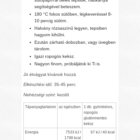
segítségével beteszem.
180 °C fokos sütőben, légkeveréssel 8-
10 percig sütöm.
Halvány rózsaszínű legyen, tepsiben
hagyom kihűlni.
Ezután zárható dobozban, vagy üvegben
tárolom.
Igazi ropogós keksz.
Nagyon finom, próbáljátok ki Ti is.
Jó étvágyat kívánok hozzá
Elkészítési idő:
35-45 perc
Nehézségi szint:
kezdő
Tápanyagtartalom
az egészben
1 db. gyömbéres,
ropogós
gluténmentes
keksz
Energia
7533 kJ /
67 kJ / 40 kcal
1798 kcal