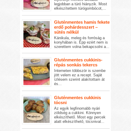
legjobban a túró hiányzik. Most
elkészítettem túrógombócot,...
Gluténmentes hamis fekete
erdő pohárdesszert –
sütés nélkül
Kánikula, meleg és forróság a
konyhában is. Épp ezért nem is
szerettem volna bekapcsolni a...
Gluténmentes cukkinis-
répás sonkás tekercs
Interneten többször is szembe
jött velem ez a recept. Saját
ízlésem szerint alakítottam át
és...
Gluténmentes cukkinis
tócsni
Az egyik legfinomabb nyári
zöldség a cukkini. Könnyen
elkészíthető. Most egy percek
alatt elkészíthető, tócsnival...