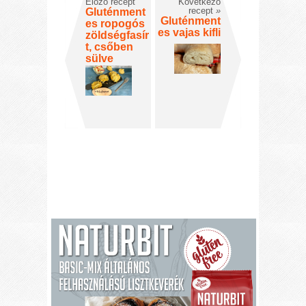
Előző recept
Következő
recept
»
Gluténment
Gluténment
es ropogós
es vajas kifli
zöldségfasír
t, csőben
sülve