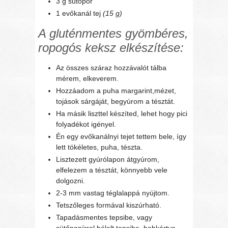
3 g sütőpor
1 evőkanál tej
(15 g)
A gluténmentes gyömbéres,
ropogós keksz elkészítése:
Az összes száraz hozzávalót tálba
mérem, elkeverem.
Hozzáadom a puha margarint,mézet,
tojások sárgáját, begyúrom a tésztát.
Ha másik liszttel készíted, lehet hogy pici
folyadékot igényel.
Én egy evőkanálnyi tejet tettem bele, így
lett tökéletes, puha, tészta.
Lisztezett gyúrólapon átgyúrom,
elfelezem a tésztát, könnyebb vele
dolgozni.
2-3 mm vastag téglalappá nyújtom.
Tetszőleges formával kiszúrható.
Tapadásmentes tepsibe, vagy
sütőpapírral bélelt tepsibe, habkártya