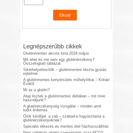
Legnépszerűbb cikkek
Gluténmentes akciós lista 2018 május
Mit ehet és mit nem egy gluténérzékeny?
Összefoglaló táblázat.
Sikérhelyettesítők – gluténmentes tészta gyúrás
rejtelmei
A gluténmentes kenyérsütés műhelytitkai – Kohári
Évától
Mi az a glutén?
Alap lisztek a gluténmentes diétában – mit mire
használjunk?
A gluténérzékenység vizsgálat – minden amit
tudni érdemes.
Örök kérdőjel, a zab – szabad-e fogyasztania a
gluténérzékenyeknek?
Speciális étkezés és mentes étel házhozszállítás
Nem cöliákiás glutén szenzitivitás azaz NCGS