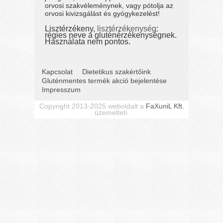
orvosi szakvéleménynek, vagy pótolja az
orvosi kivizsgálást és gyógykezelést!
Lisztérzékeny,
lisztérzékenység
:
régies neve a gluténérzékenységnek.
Használata nem pontos.
Kapcsolat
Dietetikus szakértőink
Gluténmentes termék akció bejelentése
Impresszum
Copyright 2013-2025 weboldalt a
FaXuniL Kft.
üzemelteti.