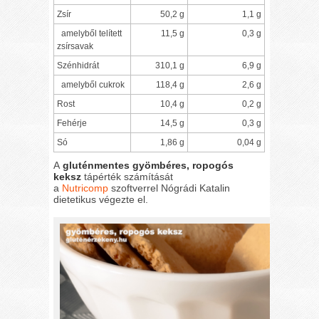
Zsír
50,2 g
1,1 g
amelyből telített
11,5 g
0,3 g
zsírsavak
Szénhidrát
310,1 g
6,9 g
amelyből cukrok
118,4 g
2,6 g
Rost
10,4 g
0,2 g
Fehérje
14,5 g
0,3 g
Só
1,86 g
0,04 g
A
gluténmentes gyömbéres, ropogós
keksz
tápérték számítását
a
Nutricomp
szoftverrel Nógrádi Katalin
dietetikus végezte el.