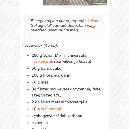
Ez egy nagyon finom, ropogós
keksz
.
Sokáig eláll zárható dobozban vagy
üvegben. Nem puhul meg.
Hozzávalók (45 db):
250 g Schär Mix IT univerzális
lisztkeverék
(bármilyen jó hozzá)
50 g barna cukor
100 g Flóra margarin
70 g méz
3g fűszer mix keverék
(gyömbér, fahéj,
szegfűszeg stb.)
2 db M-es méretű tojássárgája
10 g
útifűmaghéj
késhegynyi szódabikarbóna
csipet só