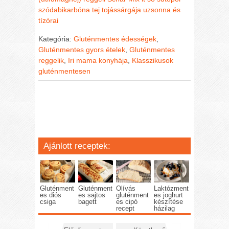
szódabikarbóna
tej
tojássárgája
uzsonna és
tízórai
Kategória:
Gluténmentes édességek
,
Gluténmentes gyors ételek
,
Gluténmentes
reggelik
,
Iri mama konyhája
,
Klasszikusok
gluténmentesen
Ajánlott receptek:
Gluténment
Gluténment
Olívás
Laktózment
es diós
es sajtos
gluténment
es joghurt
csiga
bagett
es cipó
készítése
recept
házilag