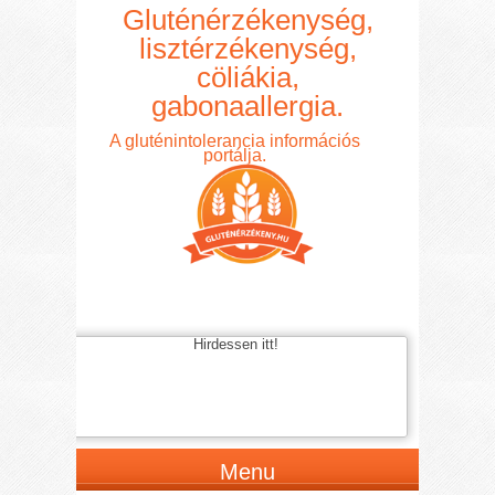
Gluténérzékenység,
lisztérzékenység,
cöliákia,
gabonaallergia.
A gluténintolerancia információs
portálja.
Hirdessen itt!
Menu