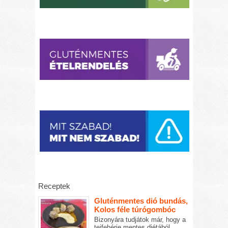
Receptek
Gluténmentes dió bundás,
Kolos féle túrógombóc
Bizonyára tudjátok már, hogy a
tejfehérje mentes diétából