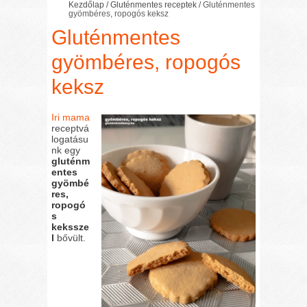
Kezdőlap
/
Gluténmentes receptek
/
Gluténmentes
gyömbéres, ropogós keksz
Gluténmentes
gyömbéres, ropogós
keksz
Iri mama
receptvá
logatásu
nk egy
gluténm
entes
gyömbé
res,
ropogó
s
kekssze
l
bővült.