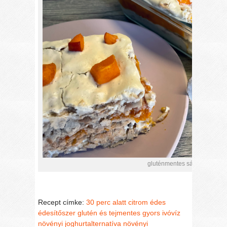
gluténmentes sárgabaracko
Recept címke:
30 perc alatt
citrom
édes
édesítőszer
glutén és tejmentes
gyors
ivóvíz
növényi joghurtalternatíva
növényi