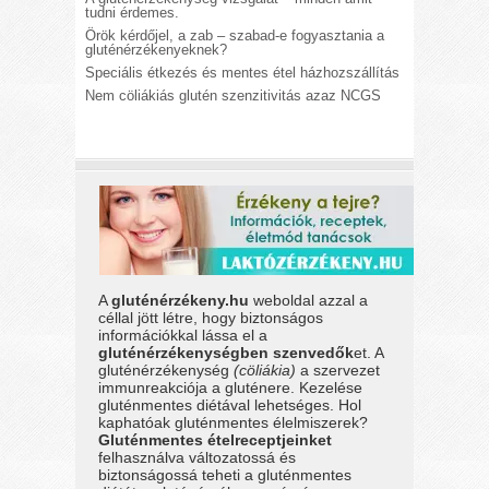
tudni érdemes.
Örök kérdőjel, a zab – szabad-e fogyasztania a
gluténérzékenyeknek?
Speciális étkezés és mentes étel házhozszállítás
Nem cöliákiás glutén szenzitivitás azaz NCGS
A
gluténérzékeny.hu
weboldal azzal a
céllal jött létre, hogy biztonságos
információkkal lássa el a
gluténérzékenységben szenvedők
et. A
gluténérzékenység
(cöliákia)
a szervezet
immunreakciója a gluténere. Kezelése
gluténmentes diétával lehetséges. Hol
kaphatóak gluténmentes élelmiszerek?
Gluténmentes ételreceptjeinket
felhasználva változatossá és
biztonságossá teheti a gluténmentes