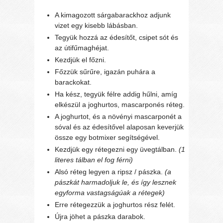
A kimagozott sárgabarackhoz adjunk
vizet egy kisebb lábásban.
Tegyük hozzá az édesítőt, csipet sót és
az útifűmaghéjat.
Kezdjük el főzni.
Főzzük sűrűre, igazán puhára a
barackokat.
Ha kész, tegyük félre addig hűlni, amíg
elkészül a joghurtos, mascarponés réteg.
A joghurtot, és a növényi mascarponét a
sóval és az édesítővel alaposan keverjük
össze egy botmixer segítségével.
Kezdjük egy rétegezni egy üvegtálban.
(1
literes tálban el fog férni)
Alsó réteg legyen a ripsz / pászka.
(a
pászkát harmadoljuk le, és így lesznek
egyforma vastagságúak a rétegek)
Erre rétegezzük a joghurtos rész felét.
Újra jöhet a pászka darabok.