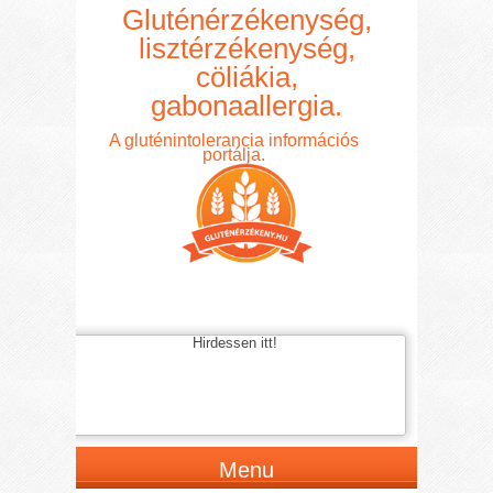
Gluténérzékenység,
lisztérzékenység,
cöliákia,
gabonaallergia.
A gluténintolerancia információs
portálja.
Hirdessen itt!
Menu