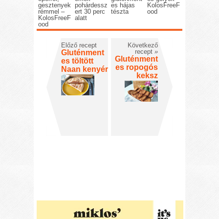
gesztenyek
pohárdessz
es hájas
KolosFreeF
rémmel –
ert 30 perc
tészta
ood
KolosFreeF
alatt
ood
Előző recept
Következő
recept
»
Gluténment
Gluténment
es töltött
es ropogós
Naan kenyér
keksz