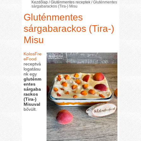
Kezdőlap
/
Gluténmentes receptek
/
Gluténmentes
sárgabarackos (Tira-) Misu
Gluténmentes
sárgabarackos (Tira-)
Misu
KolosFre
eFood
receptvá
logatásu
nk egy
gluténm
entes
sárgaba
rackos
(Tira-)
Misuval
bővült.