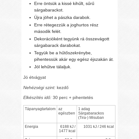
Erre öntsük a kissé kihűlt, sűrű
sárgabarackot.
Újra jöhet a pászka darabok.
Erre rétegezzük a joghurtos rész
második felét.
Dekorációként tegyünk rá összevágott
sárgabarack darabokat.
Tegyük be a hűtőszekrénybe,
pihentessük akár egy egész éjszakán át.
Jól lehűtve tálaljuk.
Jó étvágyat
Nehézségi szint:
kezdő
Elkészítés idő:
30 perc + pihentetés
Tápanyagtartalom
az
1 adag
egészben
Sárgabarackos
(Tira-) Misuban
Energia
6188 kJ /
1031 kJ / 246 kcal
1477 kcal