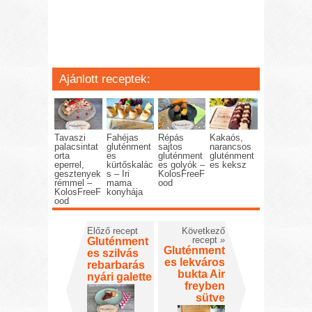
Ajánlott receptek:
Tavaszi
Fahéjas
Répás
Kakaós,
palacsintat
gluténment
sajtos
narancsos
orta
es
gluténment
gluténment
eperrel,
kürtőskalác
es golyók –
es keksz
gesztenyek
s – Iri
KolosFreeF
rémmel –
mama
ood
KolosFreeF
konyhája
ood
Előző recept
Következő
recept
»
Gluténment
Gluténment
es szilvás
es lekváros
rebarbarás
bukta Air
nyári galette
freyben
sütve