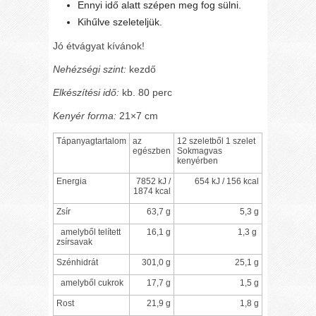
Ennyi idő alatt szépen meg fog sülni.
Kihűlve szeleteljük.
Jó étvágyat kívánok!
Nehézségi szint:
kezdő
Elkészítési idő:
kb. 80 perc
Kenyér forma:
21×7 cm
Tápanyagtartalom
az
12 szeletből 1 szelet
egészben
Sokmagvas
kenyérben
Energia
7852 kJ /
654 kJ / 156 kcal
1874 kcal
Zsír
63,7 g
5,3 g
amelyből telített
16,1 g
1,3 g
zsírsavak
Szénhidrát
301,0 g
25,1 g
amelyből cukrok
17,7 g
1,5 g
Rost
21,9 g
1,8 g