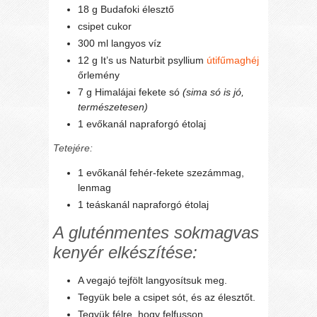
18 g Budafoki élesztő
csipet cukor
300 ml langyos víz
12 g It’s us Naturbit psyllium
útifűmaghéj
őrlemény
7 g Himalájai fekete só
(sima só is jó,
természetesen)
1 evőkanál napraforgó étolaj
Tetejére:
1 evőkanál fehér-fekete szezámmag,
lenmag
1 teáskanál napraforgó étolaj
A gluténmentes sokmagvas
kenyér elkészítése:
A vegajó tejfölt langyosítsuk meg.
Tegyük bele a csipet sót, és az élesztőt.
Tegyük félre, hogy felfusson.