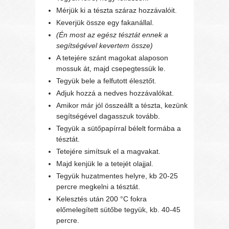
Mérjük ki a tészta száraz hozzávalóit.
Keverjük össze egy fakanállal.
(Én most az egész tésztát ennek a
segítségével kevertem össze)
A tetejére szánt magokat alaposon
mossuk át, majd csepegtessük le.
Tegyük bele a felfutott élesztőt.
Adjuk hozzá a nedves hozzávalókat.
Amikor már jól összeállt a tészta, kezünk
segítségével dagasszuk tovább.
Tegyük a sütőpapírral bélelt formába a
tésztát.
Tetejére simítsuk el a magvakat.
Majd kenjük le a tetejét olajjal.
Tegyük huzatmentes helyre, kb 20-25
percre megkelni a tésztát.
Kelesztés után 200 °C fokra
előmelegített sütőbe tegyük, kb. 40-45
percre.