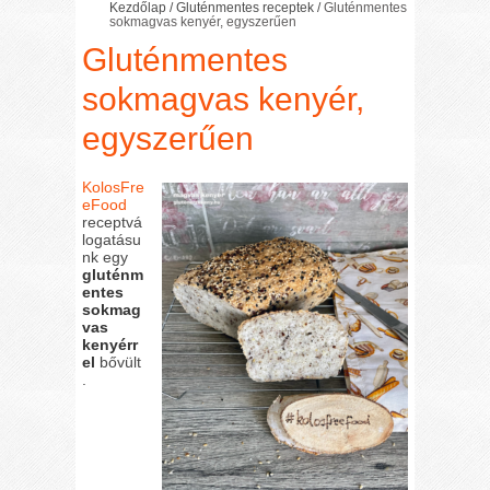
Kezdőlap
/
Gluténmentes receptek
/
Gluténmentes
sokmagvas kenyér, egyszerűen
Gluténmentes
sokmagvas kenyér,
egyszerűen
KolosFre
eFood
receptvá
logatásu
nk egy
gluténm
entes
sokmag
vas
kenyérr
el
bővült
.