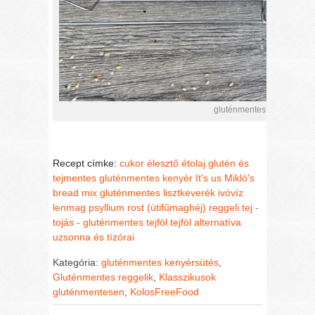
gluténmentes magvas keny
Recept címke:
cukor
élesztő
étolaj
glutén és
tejmentes
gluténmentes kenyér
It's us Mikló's
bread mix gluténmentes lisztkeverék
ivóvíz
lenmag
psyllium rost (útifűmaghéj)
reggeli
tej -
tojás - gluténmentes
tejföl
tejföl alternatíva
uzsonna és tízórai
Kategória:
gluténmentes kenyérsütés
,
Gluténmentes reggelik
,
Klasszikusok
gluténmentesen
,
KolosFreeFood