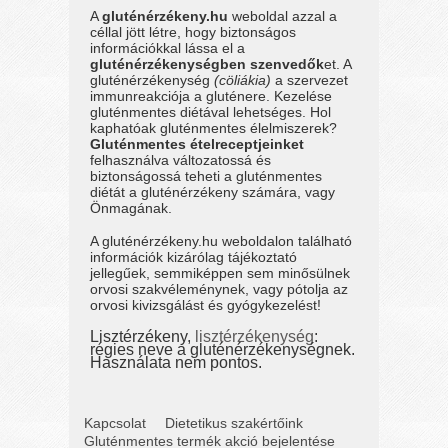
A
gluténérzékeny.hu
weboldal azzal a
céllal jött létre, hogy biztonságos
információkkal lássa el a
gluténérzékenységben szenvedők
et. A
gluténérzékenység
(cöliákia)
a szervezet
immunreakciója a gluténere. Kezelése
gluténmentes diétával lehetséges. Hol
kaphatóak gluténmentes élelmiszerek?
Gluténmentes ételreceptjeinket
felhasználva változatossá és
biztonságossá teheti a gluténmentes
diétát a gluténérzékeny számára, vagy
Önmagának.
A gluténérzékeny.hu weboldalon található
információk kizárólag tájékoztató
jellegűek, semmiképpen sem minősülnek
orvosi szakvéleménynek, vagy pótolja az
orvosi kivizsgálást és gyógykezelést!
Lisztérzékeny,
lisztérzékenység
:
régies neve a gluténérzékenységnek.
Használata nem pontos.
Kapcsolat
Dietetikus szakértőink
Gluténmentes termék akció bejelentése