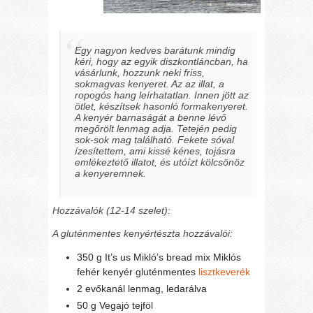
Egy nagyon kedves barátunk mindig
kéri, hogy az egyik diszkontláncban, ha
vásárlunk, hozzunk neki friss,
sokmagvas kenyeret. Az az illat, a
ropogós hang leírhatatlan. Innen jött az
ötlet, készítsek hasonló formakenyeret.
A kenyér barnaságát a benne lévő
megőrölt lenmag adja. Tetején pedig
sok-sok mag található. Fekete sóval
ízesítettem, ami kissé kénes, tojásra
emlékeztető illatot, és utóízt kölcsönöz
a kenyeremnek.
Hozzávalók (12-14 szelet):
A gluténmentes kenyértészta hozzávalói:
350 g It’s us Mikló’s bread mix Miklós
fehér kenyér gluténmentes
lisztkeverék
2 evőkanál lenmag, ledarálva
50 g Vegajó tejföl