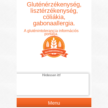
Gluténérzékenység,
lisztérzékenység,
cöliákia,
gabonaallergia.
A gluténintolerancia információs
portálja.
Hirdessen itt!
Menu