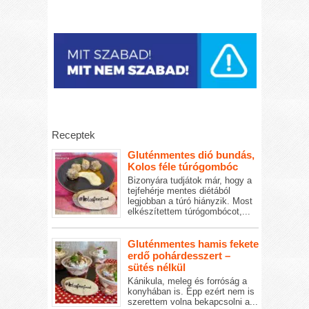
Receptek
Gluténmentes dió bundás,
Kolos féle túrógombóc
Bizonyára tudjátok már, hogy a
tejfehérje mentes diétából
legjobban a túró hiányzik. Most
elkészítettem túrógombócot,...
Gluténmentes hamis fekete
erdő pohárdesszert –
sütés nélkül
Kánikula, meleg és forróság a
konyhában is. Épp ezért nem is
szerettem volna bekapcsolni a...