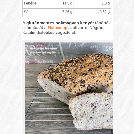
Fehérje
11,5 g
1,0 g
Só
7,26 g
0,61 g
A
gluténmentes sokmagvas kenyér
tápérték
számítását a
Nutricomp
szoftverrel Nógrádi
Katalin dietetikus végezte el.