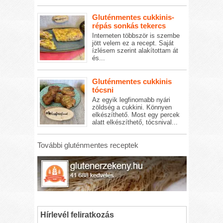
Gluténmentes cukkinis-
répás sonkás tekercs
Interneten többször is szembe
jött velem ez a recept. Saját
ízlésem szerint alakítottam át
és...
Gluténmentes cukkinis
tócsni
Az egyik legfinomabb nyári
zöldség a cukkini. Könnyen
elkészíthető. Most egy percek
alatt elkészíthető, tócsnival...
További gluténmentes receptek
Hírlevél feliratkozás