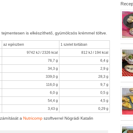
Recep
 tejmentesen is elkészíthető, gyümölcsös krémmel töltve.
az egészben
1 szelet tortában
9742 kJ / 2326 kcal
812 kJ / 194 kcal
76,7 g
6,4 g
34,3 g
2,9 g
339,0 g
28,3 g
116,0 g
9,7 g
6,0 g
0,5 g
54,4 g
4,5 g
3,43 g
0,29 g
számítását a
Nutricomp
szoftverrel Nógrádi Katalin