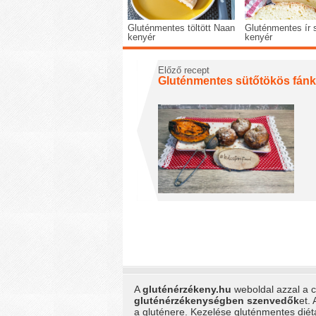
Gluténmentes töltött Naan
Gluténmentes ír 
kenyér
kenyér
Előző recept
Gluténmentes sütőtökös fánk
A
gluténérzékeny.hu
weboldal azzal a cé
gluténérzékenységben szenvedők
et.
a gluténere. Kezelése gluténmentes dié