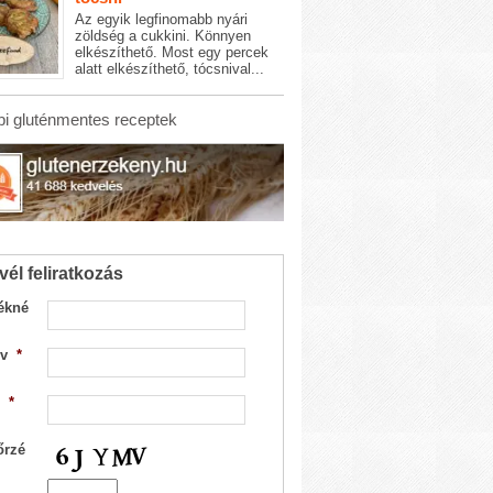
Az egyik legfinomabb nyári
zöldség a cukkini. Könnyen
elkészíthető. Most egy percek
alatt elkészíthető, tócsnival...
i gluténmentes receptek
vél feliratkozás
ékné
v
*
*
őrzé