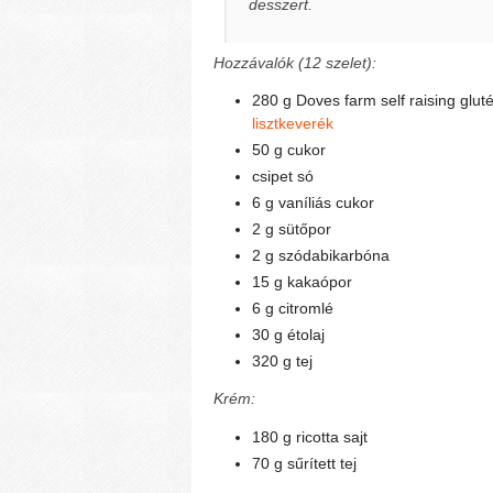
desszert.
Hozzávalók (12 szelet):
280 g Doves farm self raising glu
lisztkeverék
50 g cukor
csipet só
6 g vaníliás cukor
2 g sütőpor
2 g szódabikarbóna
15 g kakaópor
6 g citromlé
30 g étolaj
320 g tej
Krém:
180 g ricotta sajt
70 g sűrített tej