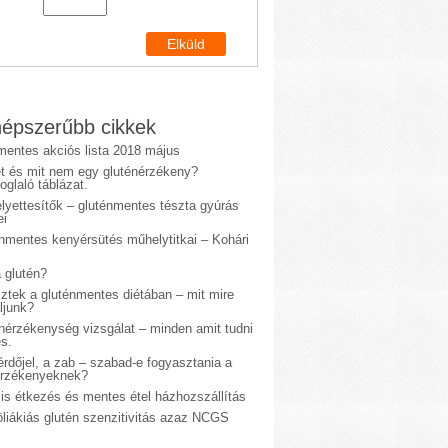
épszerűbb cikkek
mentes akciós lista 2018 május
et és mit nem egy gluténérzékeny?
glaló táblázat.
lyettesítők – gluténmentes tészta gyúrás
ei
énmentes kenyérsütés műhelytitkai – Kohári
 glutén?
sztek a gluténmentes diétában – mit mire
ljunk?
énérzékenység vizsgálat – minden amit tudni
s.
rdőjel, a zab – szabad-e fogyasztania a
érzékenyeknek?
is étkezés és mentes étel házhozszállítás
liákiás glutén szenzitivitás azaz NCGS