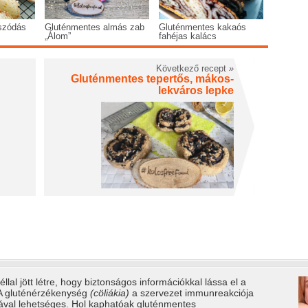
szódás
Gluténmentes almás zab
Gluténmentes kakaós
„Álom”
fahéjas kalács
Következő recept
»
Gluténmentes tepertős, mákos-
lekváros lepke
llal jött létre, hogy biztonságos információkkal lássa el a
 A gluténérzékenység
(cöliákia)
a szervezet immunreakciója
tával lehetséges. Hol kaphatóak gluténmentes