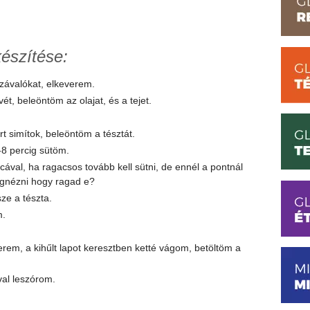
készítése:
závalókat, elkeverem.
ét, beleöntöm az olajat, és a tejet.
t simítok, beleöntöm a tésztát.
8 percig sütöm.
ával, ha ragacsos tovább kell sütni, de ennél a pontnál
nézni hogy ragad e?
sze a tészta.
m.
everem, a kihűlt lapot keresztben ketté vágom, betöltöm a
al leszórom.