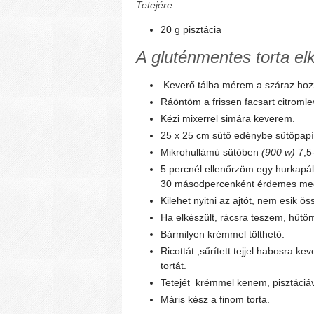
Tetejére:
20 g pisztácia
A gluténmentes torta el
Keverő tálba mérem a száraz hoz
Ráöntöm a frissen facsart citromlev
Kézi mixerrel simára keverem.
25 x 25 cm sütő edénybe sütőpapír
Mikrohullámú sütőben
(900 w)
7,5-
5 percnél ellenőrzöm egy hurkapálc
30 másodpercenként érdemes meg
Kilehet nyitni az ajtót, nem esik ös
Ha elkészült, rácsra teszem, hűtö
Bármilyen krémmel tölthető.
Ricottát ,sűrített tejjel habosra k
tortát.
Tetejét
krémmel kenem, pisztáciáv
Máris kész a finom torta.