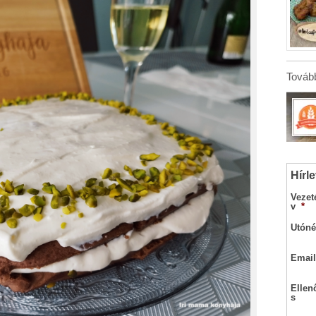
Tovább
Hírle
Vezet
v
*
Utóné
Email
Ellen
s