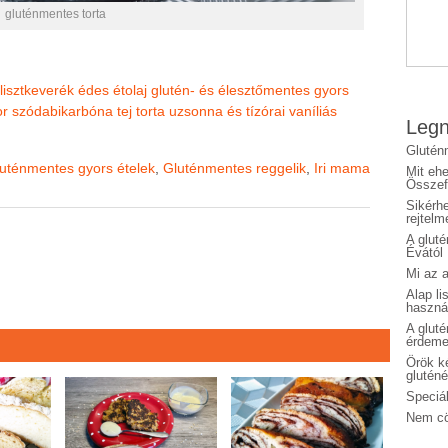
gluténmentes torta
lisztkeverék
édes
étolaj
glutén- és élesztőmentes
gyors
or
szódabikarbóna
tej
torta
uzsonna és tízórai
vaníliás
Legn
Glutén
uténmentes gyors ételek
,
Gluténmentes reggelik
,
Iri mama
Mit eh
Összefo
Sikérhe
rejtelm
A glut
Évától
Mi az a
Alap li
haszná
A glut
érdeme
Örök ké
glutén
Speciál
Nem cö