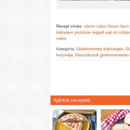
Recept címke:
citrom
cukor
Doves farm 
kakaópor
pisztácia
reggeli
sajt
só
sütőp
cukor
Kategória:
Gluténmentes édességek
,
Gl
konyhája
,
Klasszikusok gluténmentesen
Ajánlott receptek: