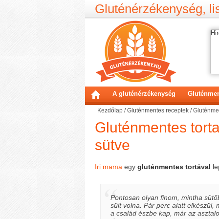
Gluténérzékenység, lis
Hir
A gluténérzékenység
Gluténmen
Kezdőlap
/
Gluténmentes receptek
/
Gluténmen
Gluténmentes tort
sütve
Iri mama
egy
gluténmentes tortával
le
Pontosan olyan finom, mintha süt
sült volna. Pár perc alatt elkészül, 
a család észbe kap, már az asztal