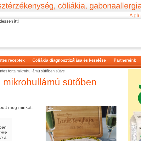
ztérzékenység, cöliákia, gabonaallergia
A glu
dessen itt!
tes receptek
Cöliákia diagnosztizálása és kezelése
Partnereink
tes torta mikrohullámú sütőben sütve
a mikrohullámú sütőben
pett meg minket.
őben
mire
on a