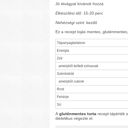
Jó étvágyat kívánok hozzá.
Elkészítési idő:
15-20 perc
Nehézségi szint:
kezdő
Ez a recept tojás mentes, gluténmentes,
Tápanyagtartalom
Energia
Zsír
amelyből telített zsírsavak
Szénhidrát
amelyből cukrok
Rost
Fehérje
Só
A
gluténmentes torta
recept tápérték 
dietetikus végezte el.