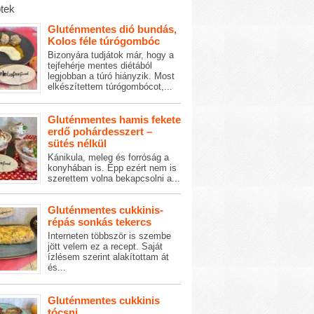
tek
Gluténmentes dió bundás,
Kolos féle túrógombóc
Bizonyára tudjátok már, hogy a
tejfehérje mentes diétából
legjobban a túró hiányzik. Most
elkészítettem túrógombócot,...
Gluténmentes hamis fekete
erdő pohárdesszert –
sütés nélkül
Kánikula, meleg és forróság a
konyhában is. Épp ezért nem is
szerettem volna bekapcsolni a...
Gluténmentes cukkinis-
répás sonkás tekercs
Interneten többször is szembe
jött velem ez a recept. Saját
ízlésem szerint alakítottam át
és...
Gluténmentes cukkinis
tócsni