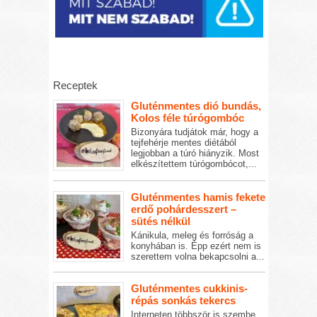
Receptek
Gluténmentes dió bundás,
Kolos féle túrógombóc
Bizonyára tudjátok már, hogy a
tejfehérje mentes diétából
legjobban a túró hiányzik. Most
elkészítettem túrógombócot,...
Gluténmentes hamis fekete
erdő pohárdesszert –
sütés nélkül
Kánikula, meleg és forróság a
konyhában is. Épp ezért nem is
szerettem volna bekapcsolni a...
Gluténmentes cukkinis-
répás sonkás tekercs
Interneten többször is szembe