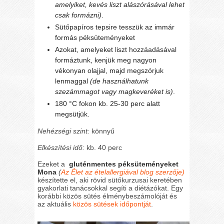
amelyiket, kevés liszt alászórásával lehet
csak formázni)
.
Sütőpapíros tepsire tesszük az immár
formás péksüteményeket
Azokat, amelyeket liszt hozzáadásával
formáztunk, kenjük meg nagyon
vékonyan olajjal, majd megszórjuk
lenmaggal
(de használhatunk
szezámmagot vagy magkeveréket is)
.
180 °C fokon kb. 25-30 perc alatt
megsütjük.
Nehézségi szint:
könnyű
Elkészítési idő:
kb. 40 perc
Ezeket a
gluténmentes péksüteményeket
Mona
(
Az Élet az ételallergiával blog szerzője)
készítette el, aki rövid sütőkurzusai keretében
gyakorlati tanácsokkal segíti a diétázókat. Egy
korábbi közös sütés élménybeszámolóját és
az aktuális
közös sütések időpontját
.