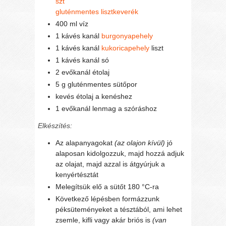
szt
gluténmentes lisztkeverék
400 ml víz
1 kávés kanál
burgonyapehely
1 kávés kanál
kukoricapehely
liszt
1 kávés kanál só
2 evőkanál étolaj
5 g gluténmentes sütőpor
kevés étolaj a kenéshez
1 evőkanál lenmag a szóráshoz
Elkészítés:
Az alapanyagokat
(az olajon kívül)
jó
alaposan kidolgozzuk, majd hozzá adjuk
az olajat, majd azzal is átgyúrjuk a
kenyértésztát
Melegítsük elő a sütőt 180 °C-ra
Következő lépésben formázzunk
péksüteményeket a tésztából, ami lehet
zsemle, kifli vagy akár briós is
(van