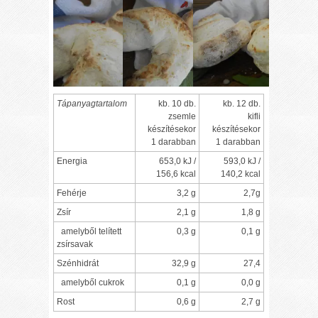
Tápanyagtartalom
kb. 10 db.
kb. 12 db.
zsemle
kifli
készítésekor
készítésekor
1 darabban
1 darabban
Energia
653,0 kJ /
593,0 kJ /
156,6 kcal
140,2 kcal
Fehérje
3,2 g
2,7g
Zsír
2,1 g
1,8 g
amelyből telített
0,3 g
0,1 g
zsírsavak
Szénhidrát
32,9 g
27,4
amelyből cukrok
0,1 g
0,0 g
Rost
0,6 g
2,7 g