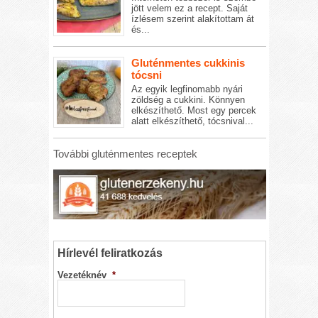
jött velem ez a recept. Saját
ízlésem szerint alakítottam át
és...
Gluténmentes cukkinis
tócsni
Az egyik legfinomabb nyári
zöldség a cukkini. Könnyen
elkészíthető. Most egy percek
alatt elkészíthető, tócsnival...
További gluténmentes receptek
Hírlevél feliratkozás
Vezetéknév
*