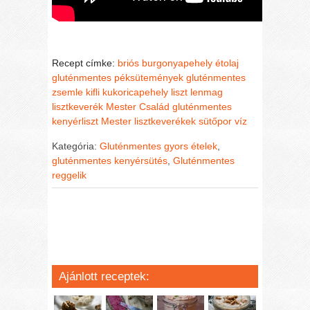
Recept címke:
briós
burgonyapehely
étolaj
gluténmentes péksütemények
gluténmentes
zsemle
kifli
kukoricapehely liszt
lenmag
lisztkeverék
Mester Család gluténmentes
kenyérliszt
Mester lisztkeverékek
sütőpor
víz
Kategória:
Gluténmentes gyors ételek
,
gluténmentes kenyérsütés
,
Gluténmentes
reggelik
Ajánlott receptek: