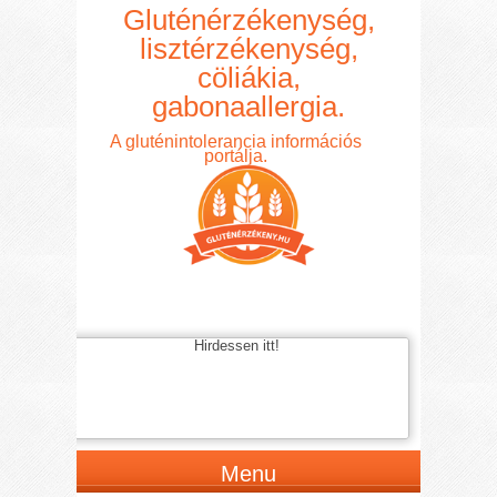
Gluténérzékenység,
lisztérzékenység,
cöliákia,
gabonaallergia.
A gluténintolerancia információs
portálja.
Hirdessen itt!
Menu