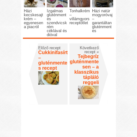
Házi
Izgalmas
Tonhalkrém
Házi natúr
kecskesajt
gluténment
–
mogyoróvaj
krém –
es
villámgyors
–
egyenesen
szendvicsk
receptötlet
garantáltan
a piacról
rém
gluténment
céklával és
es
dióval
Előző recept
Következő
recept
»
Cukkinifasírt
Tejbegríz
–
gluténmente
gluténmente
sen – a
s recept
klasszikus
tápláló
reggeli