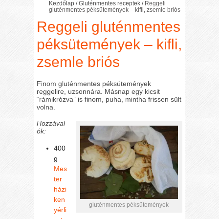
Kezdőlap
/
Gluténmentes receptek
/
Reggeli
gluténmentes péksütemények – kifli, zsemle briós
Reggeli gluténmentes
péksütemények – kifli,
zsemle briós
Finom gluténmentes péksütemények
reggelire, uzsonnára. Másnap egy kicsit
“rámikrózva” is finom, puha, mintha frissen sült
volna.
Hozzával
ók:
400
g
Mes
ter
házi
ken
gluténmentes péksütemények
yérli