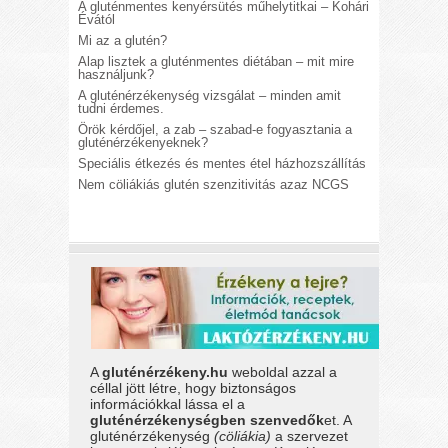
A gluténmentes kenyérsütés műhelytitkai – Kohári
Évától
Mi az a glutén?
Alap lisztek a gluténmentes diétában – mit mire
használjunk?
A gluténérzékenység vizsgálat – minden amit
tudni érdemes.
Örök kérdőjel, a zab – szabad-e fogyasztania a
gluténérzékenyeknek?
Speciális étkezés és mentes étel házhozszállítás
Nem cöliákiás glutén szenzitivitás azaz NCGS
A
gluténérzékeny.hu
weboldal azzal a
céllal jött létre, hogy biztonságos
információkkal lássa el a
gluténérzékenységben szenvedők
et. A
gluténérzékenység
(cöliákia)
a szervezet