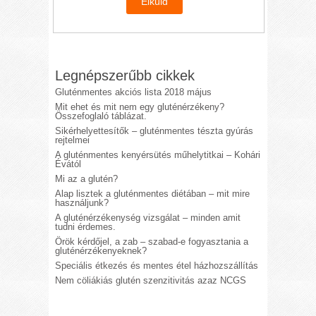
Legnépszerűbb cikkek
Gluténmentes akciós lista 2018 május
Mit ehet és mit nem egy gluténérzékeny?
Összefoglaló táblázat.
Sikérhelyettesítők – gluténmentes tészta gyúrás
rejtelmei
A gluténmentes kenyérsütés műhelytitkai – Kohári
Évától
Mi az a glutén?
Alap lisztek a gluténmentes diétában – mit mire
használjunk?
A gluténérzékenység vizsgálat – minden amit
tudni érdemes.
Örök kérdőjel, a zab – szabad-e fogyasztania a
gluténérzékenyeknek?
Speciális étkezés és mentes étel házhozszállítás
Nem cöliákiás glutén szenzitivitás azaz NCGS