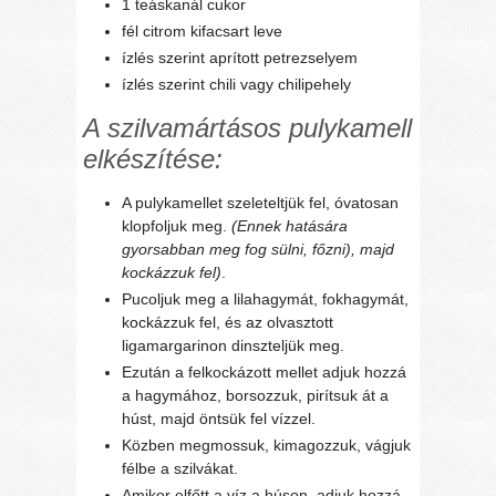
1 teáskanál cukor
fél citrom kifacsart leve
ízlés szerint aprított petrezselyem
ízlés szerint chili vagy chilipehely
A szilvamártásos pulykamell
elkészítése:
A pulykamellet szeleteltjük fel, óvatosan
klopfoljuk meg.
(Ennek hatására
gyorsabban meg fog sülni, főzni), majd
kockázzuk fel)
.
Pucoljuk meg a lilahagymát, fokhagymát,
kockázzuk fel, és az olvasztott
ligamargarinon dinszteljük meg.
Ezután a felkockázott mellet adjuk hozzá
a hagymához, borsozzuk, pirítsuk át a
húst, majd öntsük fel vízzel.
Közben megmossuk, kimagozzuk, vágjuk
félbe a szilvákat.
Amikor elfőtt a víz a húson, adjuk hozzá