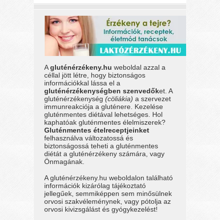
A
gluténérzékeny.hu
weboldal azzal a
céllal jött létre, hogy biztonságos
információkkal lássa el a
gluténérzékenységben szenvedők
et. A
gluténérzékenység
(cöliákia)
a szervezet
immunreakciója a gluténere. Kezelése
gluténmentes diétával lehetséges. Hol
kaphatóak gluténmentes élelmiszerek?
Gluténmentes ételreceptjeinket
felhasználva változatossá és
biztonságossá teheti a gluténmentes
diétát a gluténérzékeny számára, vagy
Önmagának.
A gluténérzékeny.hu weboldalon található
információk kizárólag tájékoztató
jellegűek, semmiképpen sem minősülnek
orvosi szakvéleménynek, vagy pótolja az
orvosi kivizsgálást és gyógykezelést!