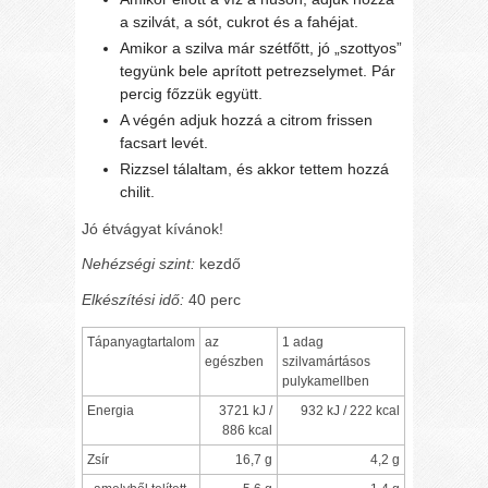
a szilvát, a sót, cukrot és a fahéjat.
Amikor a szilva már szétfőtt, jó „szottyos”
tegyünk bele aprított petrezselymet. Pár
percig főzzük együtt.
A végén adjuk hozzá a citrom frissen
facsart levét.
Rizzsel tálaltam, és akkor tettem hozzá
chilit.
Jó étvágyat kívánok!
Nehézségi szint:
kezdő
Elkészítési idő:
40 perc
Tápanyagtartalom
az
1 adag
egészben
szilvamártásos
pulykamellben
Energia
3721 kJ /
932 kJ / 222 kcal
886 kcal
Zsír
16,7 g
4,2 g