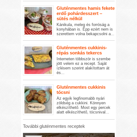
Gluténmentes hamis fekete
erdő pohárdesszert –
sütés nélkül
Kánikula, meleg és forróság a
konyhában is. Épp ezért nem is
szerettem volna bekapcsolni a...
Gluténmentes cukkinis-
répás sonkás tekercs
Interneten többször is szembe
jött velem ez a recept. Saját
ízlésem szerint alakítottam át
és...
Gluténmentes cukkinis
tócsni
Az egyik legfinomabb nyári
zöldség a cukkini. Könnyen
elkészíthető. Most egy percek
alatt elkészíthető, tócsnival...
További gluténmentes receptek