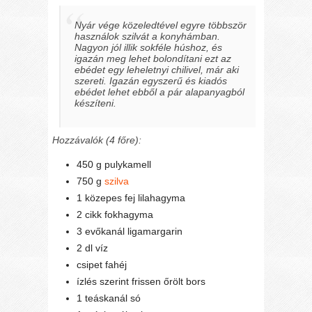
Nyár vége közeledtével egyre többször
használok szilvát a konyhámban.
Nagyon jól illik sokféle húshoz, és
igazán meg lehet bolondítani ezt az
ebédet egy leheletnyi chilivel, már aki
szereti. Igazán egyszerű és kiadós
ebédet lehet ebből a pár alapanyagból
készíteni.
Hozzávalók (4 főre):
450 g pulykamell
750 g
szilva
1 közepes fej lilahagyma
2 cikk fokhagyma
3 evőkanál ligamargarin
2 dl víz
csipet fahéj
ízlés szerint frissen őrölt bors
1 teáskanál só