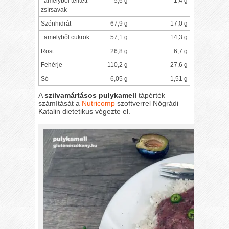
amelyből telített
5,6 g
1,4 g
zsírsavak
Szénhidrát
67,9 g
17,0 g
amelyből cukrok
57,1 g
14,3 g
Rost
26,8 g
6,7 g
Fehérje
110,2 g
27,6 g
Só
6,05 g
1,51 g
A
szilvamártásos pulykamell
tápérték
számítását a
Nutricomp
szoftverrel Nógrádi
Katalin dietetikus végezte el.