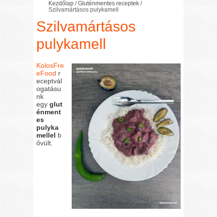
Kezdőlap
/
Gluténmentes receptek
/
Szilvamártásos pulykamell
Szilvamártásos
pulykamell
KolosFre
eFood
r
eceptvál
ogatásu
nk
egy
glut
énment
es
pulyka
mellel
b
ővült.