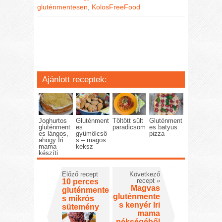
gluténmentesen
,
KolosFreeFood
Ajánlott receptek:
Joghurtos
Gluténment
Töltött sült
Gluténment
gluténment
es
paradicsom
es batyus
es lángos,
gyümölcsö
pizza
ahogy Iri
s – magos
mama
keksz
készíti
Előző recept
Következő
recept
»
10 perces
Magvas
gluténmente
gluténmente
s mikrós
s kenyér Iri
sütemény
mama
pékségéből