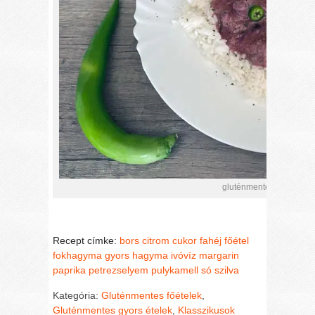
gluténmentes pulykamel
Recept címke:
bors
citrom
cukor
fahéj
főétel
fokhagyma
gyors
hagyma
ivóvíz
margarin
paprika
petrezselyem
pulykamell
só
szilva
Kategória:
Gluténmentes főételek
,
Gluténmentes gyors ételek
,
Klasszikusok