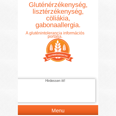
Gluténérzékenység,
lisztérzékenység,
cöliákia,
gabonaallergia.
A gluténintolerancia információs
portálja.
Hirdessen itt!
Menu